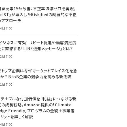
済承認率15%改善、不正率ほぼゼロを実現。
nd ST」が導入したRiskifiedの網羅的な不正
策アプローチ
4日 7:00
Cビジネスに有効！ リピート促進や顧客満足度
上に直結する「LINE通知メッセージ」とは？
2日 7:00
米トップ企業はなぜマーケットプレイス化を急
のか？ BtoB企業の競争力を高める新潮流
1日 7:00
ステナブルな付加価値を「利益」につなげる新
の成長戦略。Amazon提供の「Climate
edge Friendly」プログラムの全貌＋事業者
メリットを詳しく解説
4日 7:00