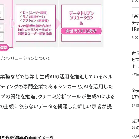
8:00
「楽
チ
【R
7:00
世
ブンソリューションについて
ビ
上し
8月6
のCS業務などで協業し生成AIの活用を推進しているベル
ティングの専門企業であるシンカーと、AIを活用した
楽
プの開発を推進。クチコミ分析ツールが生成AIによる
1
人の主観に依らないデータを網羅した新しい示唆が提
8月5
成
け
8月4