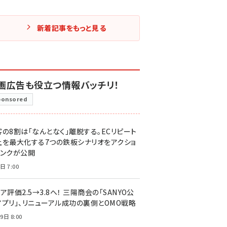
新着記事をもっと見る
画広告も役立つ情報バッチリ！
ponsored
客の8割は「なんとなく」離脱する。ECリピート
上を最大化する7つの鉄板シナリオをアクショ
リンクが公開
日 7:00
ア評価2.5→3.8へ！ 三陽商会の「SANYO公
アプリ」、リニューアル成功の裏側とOMO戦略
9日 8:00