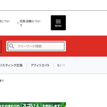
担につい
広告出稿につい
て
MENU
リスティング広告
アフィリエイト
SEO
メール
ソーシャル
amazon (2247)
yahoo (1901)
業で
楽天 (1871)
ecbeing (1207)
アスクル (1119)