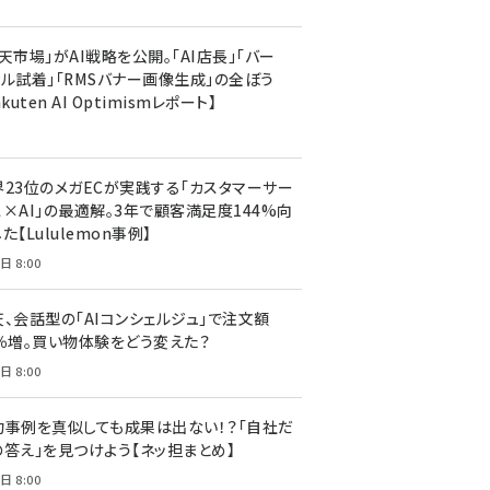
天市場」がAI戦略を公開。「AI店長」「バー
ャル試着」「RMSバナー画像生成」の全ぼう
akuten AI Optimismレポート】
界23位のメガECが実践する「カスタマーサー
ス×AI」の最適解。3年で顧客満足度144%向
た【Lululemon事例】
日 8:00
天、会話型の「AIコンシェルジュ」で注文額
7％増。買い物体験をどう変えた？
日 8:00
功事例を真似しても成果は出ない！？「自社だ
の答え」を見つけよう【ネッ担まとめ】
日 8:00