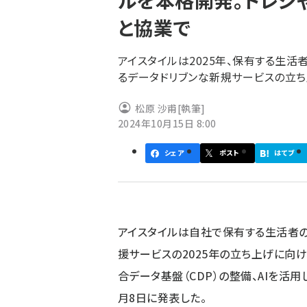
ルを本格開発。トレジ
く
と協業で
ず
アイスタイルは2025年、保有する生
るデータドリブンな新規サービスの立ち
松原 沙甫
[執筆]
2024年10月15日 8:00
シェア
ポスト
はてブ
アイスタイルは自社で保有する生活者の
援サービスの2025年の立ち上げに向け
合データ基盤（CDP）の整備、AIを活
月8日に発表した。