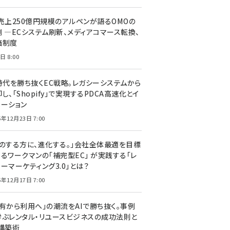
C売上250億円規模のアルペンが語るOMOの
側 ―ECシステム刷新、メディアコマース転換、
価制度
日 8:00
I時代を勝ち抜くEC戦略。レガシーシステムから
し、「Shopify」で実現するPDCA高速化とイ
ベーション
5年12月23日 7:00
声のする方に、進化する。」会社全体最適を目標
するワークマンの「補完型EC」 が実践する「レ
ーマーケティング3.0」とは？
5年12月17日 7:00
所有から利用へ」の潮流をAIで勝ち抜く。事例
学ぶレンタル・リユースビジネスの成功法則と
C構築術