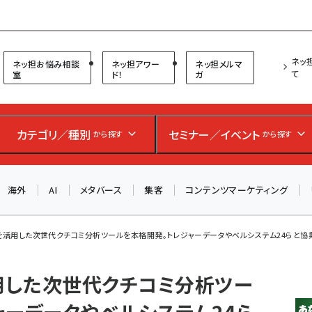
プ担当者フォーラム
ネッ
ネッ担お悩み相談
ネッ担アワー
ネッ担メルマ
て
室
ド！
ガ
カテゴリ／種別
セミナー／イベント
から探す
から探す
海外
AI
メタバース
集客
コンテンツマーケティング
Iを活用した次世代クチコミ分析ツールを本格開発。トレジャーデータやベルシステム24らと協
活用した次世代クチコミ分析ツー