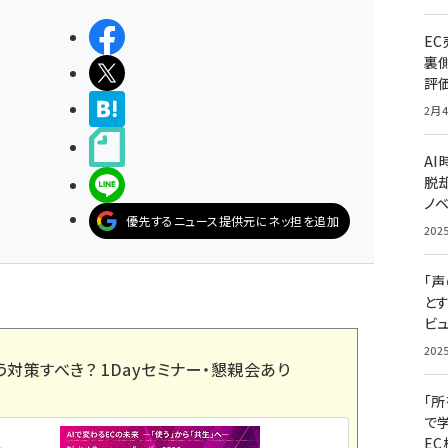
シェアする
E
裏
ポストする
評
>ブクマする
2月4
noteで書く
A
脱却
LINEで送る
ノ
優先するニュース提供元にネッ担を追加
202
「
と
ビュ
202
う対策すべき？ 1Dayセミナー・懇親会あり
「
で
E