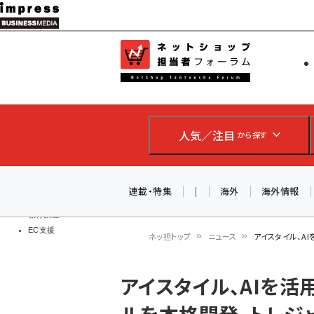
メ
イ
EC担当者
ネットショッ
ン
Web担当者
コ
製品導入
ン
企業IT
ソフト開発
テ
IoT・AI
人気／注目
から探す
ン
DCクラウド
研究・調査
ツ
エネルギー
に
連載・特集
|
海外
海外情報
ドローン
移
教育講座
EC支援
動
ネッ担トップ
ニュース
アイスタイル、A
パ
アイスタイル、AIを
ン