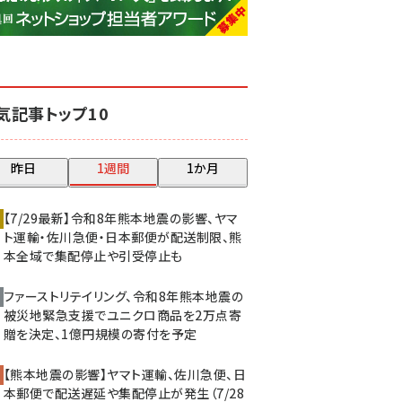
base (1075)
ビィ・フォアード (773)
revico (739)
気記事トップ10
昨日
1週間
1か月
【7/29最新】令和8年熊本地震の影響、ヤマ
ト運輸・佐川急便・日本郵便が配送制限、熊
本全域で集配停止や引受停止も
ファーストリテイリング、令和8年熊本地震の
被災地緊急支援でユニクロ商品を2万点寄
贈を決定、1億円規模の寄付を予定
【熊本地震の影響】ヤマト運輸、佐川急便、日
本郵便で配送遅延や集配停止が発生（7/28