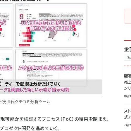
企
S
顧
売
ン
8月3
した次世代クチコミ分析ツール
スト
式
現可能かを検証するプロセス（PoC）の結果を踏まえ、
7月2
てプロダクト開発を進めていく。