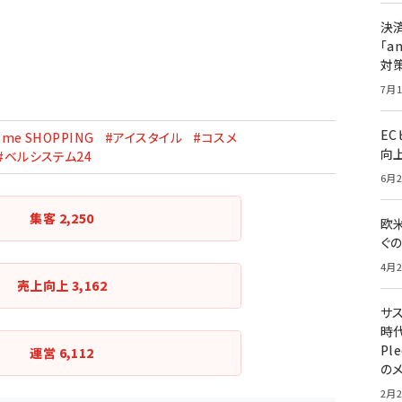
決
「a
対
7月1
E
sme SHOPPING
#アイスタイル
#コスメ
向
#ベルシステム24
6月2
集客
2,250
欧
ぐ
4月2
売上向上
3,162
サ
時代
Pl
運営
6,112
の
2月2