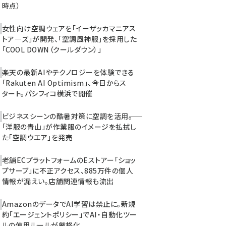
時点）
女性向け空調ウェアを「イーザッカマニアス
トア―ズ」が開発、「空調風神服」を採用した
「COOL DOWN（クールダウン）」
楽天の最新AIやテクノロジーを体験できる
「Rakuten AI Optimism」、今日からス
タート。パシフィコ横浜で開催
ビジネスシーンの酷暑対策に空調を活用――。
「洋服の青山」が作業服のイメージを払拭し
た「空調ウエア」を発売
老舗ECプラットフォームのEストアー「ショッ
プサーブ」に不正アクセス、885万件の個人
情報が漏えい。店舗関連情報も流出
AmazonのデータでAI学習は禁止に。新規
約「エージェントポリシー」でAI・自動化ツー
ルの使用ルールが厳格化