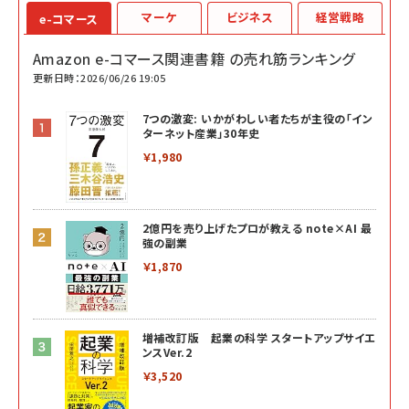
マーケ
ビジネス
経営戦略
e-コマース
Amazon e-コマース関連書籍 の売れ筋ランキング
更新日時：2026/06/26 19:05
7つの激変: いかがわしい者たちが主役の「イン
ターネット産業」30年史
￥1,980
2億円を売り上げたプロが教える note×AI 最
強の副業
￥1,870
増補改訂版 起業の科学 スタートアップサイエ
ンスVer.2
￥3,520