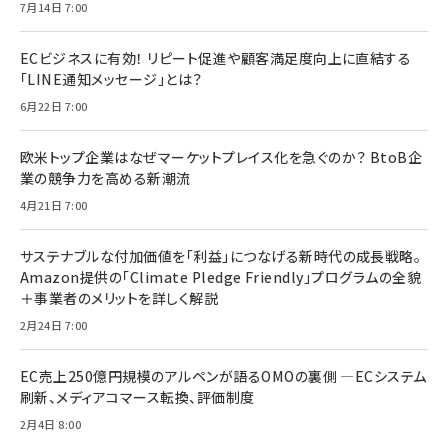
7月14日 7:00
ECビジネスに有効！ リピート促進や顧客満足度向上に直結する
「LINE通知メッセージ」とは？
6月22日 7:00
欧米トップ企業はなぜマーケットプレイス化を急ぐのか？ BtoB企
業の競争力を高める新潮流
4月21日 7:00
サステナブルな付加価値を「利益」につなげる新時代の成長戦略。
Amazon提供の「Climate Pledge Friendly」プログラムの全貌
＋事業者のメリットを詳しく解説
2月24日 7:00
EC売上250億円規模のアルペンが語るOMOの裏側 ―ECシステム
刷新、メディアコマース転換、評価制度
2月4日 8:00