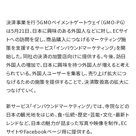
revico (740)
決済事業を行うGMOペイメントゲートウェイ（GMO-PG）
は5月21日、日本に興味のある外国人などに対し、ECサイ
トへの訪問を促し
、商品購入につなげるマーケティング施
策を支援するサービス「インバウンドマーケティング」を開
始した。
同社の決済の加盟店向けに提供する。今後、訪日
外国人の増加で、日本に興味を持つ外国人が増えると考え
参加登
られている。外国人ユーザーを集客し、売り上げ拡大につ
なげるための施策を提供することで、決済取扱高の拡大に
つなげていく。
新サービス「インバウンドマーケティング」では、寺院などの
日本の観光地をはじめ、食・伝統・歴史・芸能・文化・最新ト
レンドなど、日本の魅力が詰まった写真や映像を制作。EC
サイトやFacebookページ用に提供する。