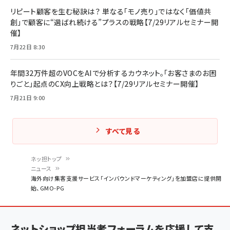
リピート顧客を生む秘訣は？ 単なる「モノ売り」ではなく「価値共
創」で顧客に“選ばれ続ける”プラスの戦略【7/29リアルセミナー開
催】
7月22日 8:30
年間32万件超のVOCをAIで分析するカウネット。「お客さまのお困
りごと」起点のCX向上戦略とは？【7/29リアルセミナー開催】
7月21日 9:00
すべて見る
ネッ担トップ
ニュース
パ
海外向け集客支援サービス「インバウンドマーケティング」を加盟店に提供開
始、GMO-PG
ン
く
ず
ネットショップ担当者フォーラムを応援して支