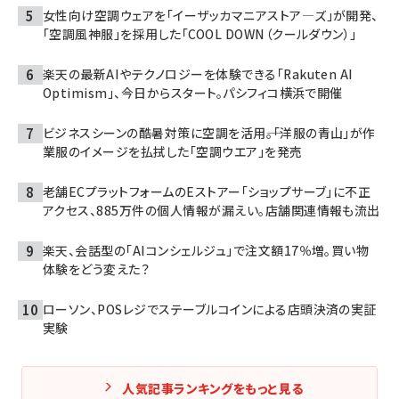
女性向け空調ウェアを「イーザッカマニアストア―ズ」が開発、
「空調風神服」を採用した「COOL DOWN（クールダウン）」
楽天の最新AIやテクノロジーを体験できる「Rakuten AI
Optimism」、今日からスタート。パシフィコ横浜で開催
ビジネスシーンの酷暑対策に空調を活用――。「洋服の青山」が作
業服のイメージを払拭した「空調ウエア」を発売
老舗ECプラットフォームのEストアー「ショップサーブ」に不正
アクセス、885万件の個人情報が漏えい。店舗関連情報も流出
楽天、会話型の「AIコンシェルジュ」で注文額17％増。買い物
体験をどう変えた？
ローソン、POSレジでステーブルコインによる店頭決済の実証
実験
人気記事ランキングをもっと見る