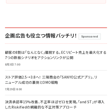
企画広告も役立つ情報バッチリ！
Sponsored
顧客の8割は「なんとなく」離脱する。ECリピート売上を最大化する
7つの鉄板シナリオをアクションリンクが公開
8月3日 7:00
ストア評価2.5→3.8へ！ 三陽商会の「SANYO公式アプリ」、リ
ニューアル成功の裏側とOMO戦略
7月29日 8:00
決済承認率15%改善、不正率ほぼゼロを実現。「and ST」が導入
したRiskifiedの網羅的な不正対策アプローチ