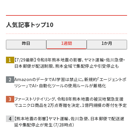
人気記事トップ10
昨日
1週間
1か月
【7/29最新】令和8年熊本地震の影響、ヤマト運輸・佐川急便・
日本郵便が配送制限、熊本全域で集配停止や引受停止も
AmazonのデータでAI学習は禁止に。新規約「エージェントポ
リシー」でAI・自動化ツールの使用ルールが厳格化
ファーストリテイリング、令和8年熊本地震の被災地緊急支援
でユニクロ商品を2万点寄贈を決定、1億円規模の寄付を予定
【熊本地震の影響】ヤマト運輸、佐川急便、日本郵便で配送遅
延や集配停止が発生（7/28時点）