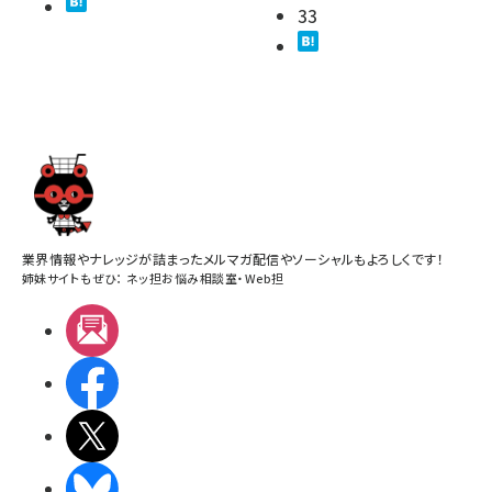
33
業界情報やナレッジが詰まったメルマガ配信やソーシャルもよろしくです！
姉妹サイトもぜひ：
ネッ担お悩み相談室
・
Web担
メルマガ
Facebook
X(エックス)
BlueSky