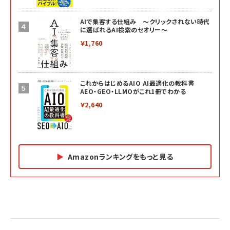
AIで集客する仕組み ～クリックされない時代
に選ばれるAI検索のセオリー～
￥1,760
これからはじめるAIO AI最適化の教科書
AEO・GEO・LLMOがこれ1冊でわかる
￥2,640
Amazonランキングをもっと見る
Amazon マーケティング・セールス全般関連書籍 の
Amazon ビジネス・経済関連書籍 の売れ筋ランキン
Amazon 経営戦略関連書籍 の売れ筋ランキング
売れ筋ランキング
グ
更新日時：2026/06/26 19:05
更新日時：2026/06/26 19:05
更新日時：2026/06/26 19:05
2億円を売り上げたプロが教える note×AI 最強の
anan(アンアン)2026/07/01号 No.2501[魅せる
ベインキャピタル 企業価値向上力の秘密
副業
カラダ2026／宮舘涼太]