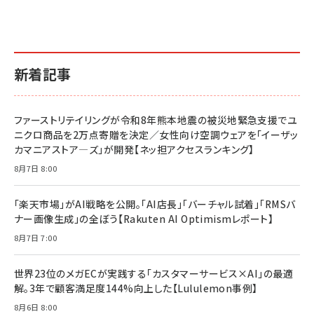
￥2,640
￥1,870
￥880
イシューからはじめよ［改訂版］――知的生産の「シンプ
小さな会社は戦略が9割
anan(アンアン)2026/06/24号 No.2500増刊
ルな本質」
スペシャルエディション[王道エンタメの矜持／
￥1,980
新着記事
BTS]
￥2,200
￥1,100
ドリルを売るには穴を売れ
経営メモ 16年の起業家人生で得た知見
ファーストリテイリングが令和8年熊本地震の被災地緊急支援でユ
anan(アンアン)2026/07/08号 No.2502[2026
￥1,815
￥2,750
ニクロ商品を2万点寄贈を決定／女性向け空調ウェアを「イーザッ
年後半、あなたの恋と運命／山田涼介]
カマニアストア―ズ」が開発【ネッ担アクセスランキング】
￥880
Brand Shift(ブランド・シフト): 「信頼」で選ばれ
影響力の武器［新版］：人を動かす七つの原理
8月7日 8:00
る時代の成長戦略
￥3,190
ママ投資家が育休中に１億貯めた株式投資
￥2,420
￥1,870
「楽天市場」がAI戦略を公開。「AI店長」「バーチャル試着」「RMSバ
ナー画像生成」の全ぼう【Rakuten AI Optimismレポート】
フィードバック経営 「沈黙の組織」から「高め合う
マーケティングの真実 P&G・グリコで学んだ失敗
組織」へ
と成長の法則
8月7日 7:00
組織の成果を最大化する ルールのデザイン
￥3,080
￥2,200
￥1,980
世界23位のメガECが実践する「カスタマーサービス×AI」の最適
解。3年で顧客満足度144%向上した【Lululemon事例】
Amazonランキングをもっと見る
Amazonランキングをもっと見る
8月6日 8:00
Amazonランキングをもっと見る