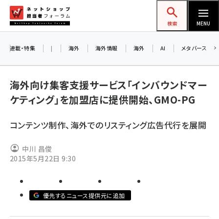
メ
ネットショップ担当者フォーラム
イ
検索
MENU
ン
コ
連載・特集
|
海外
海外情報
海外
AI
メタバース
お知らせ
ン
AI
テ
アルペ
海外向け集客支援サービス「インバウンドマー
ン
ケティング」を加盟店に提供開始、GMO-PG
ツ
amazon (2249)
に
8/2
コンテンツ制作、海外でのリスティング広告代行を展開
yahoo (1901)
移
交流会
動
楽天 (1871)
中川 昌俊
2015年5月22日 9:30
ecbeing (1207)
アスクル (1119)
優先するニュース提供元に追加
base (1077)
ビィ・フォアード (773)