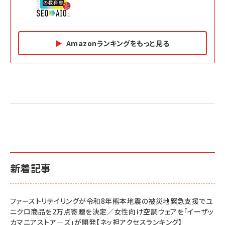
Amazonランキングをもっと見る
Amazon マーケティング・セールス全般関連書籍 の
Amazon ビジネス・経済関連書籍 の売れ筋ランキン
Amazon 経営戦略関連書籍 の売れ筋ランキング
売れ筋ランキング
グ
更新日時：2026/06/26 19:05
更新日時：2026/06/26 19:05
更新日時：2026/06/26 19:05
2億円を売り上げたプロが教える note×AI 最強の
anan(アンアン)2026/07/01号 No.2501[魅せる
ベインキャピタル 企業価値向上力の秘密
副業
カラダ2026／宮舘涼太]
￥2,640
￥1,870
￥880
イシューからはじめよ［改訂版］――知的生産の「シンプ
小さな会社は戦略が9割
anan(アンアン)2026/06/24号 No.2500増刊
ルな本質」
スペシャルエディション[王道エンタメの矜持／
￥1,980
新着記事
BTS]
￥2,200
￥1,100
ドリルを売るには穴を売れ
経営メモ 16年の起業家人生で得た知見
ファーストリテイリングが令和8年熊本地震の被災地緊急支援でユ
anan(アンアン)2026/07/08号 No.2502[2026
￥1,815
￥2,750
ニクロ商品を2万点寄贈を決定／女性向け空調ウェアを「イーザッ
年後半、あなたの恋と運命／山田涼介]
カマニアストア―ズ」が開発【ネッ担アクセスランキング】
￥880