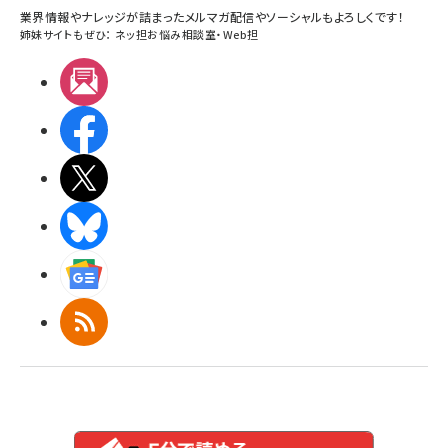
業界情報やナレッジが詰まったメルマガ配信やソーシャルもよろしくです！
姉妹サイトもぜひ：
ネッ担お悩み相談室
・
Web担
メルマガ
Facebook
X(エックス)
BlueSky
Googleニュース
RSS