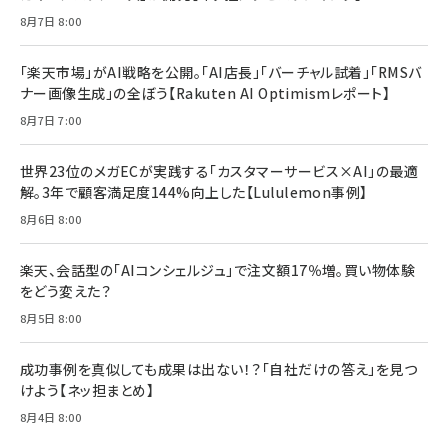
Brand Shift(ブランド・シフト): 「信頼」で選ばれ
影響力の武器［新版］：人を動かす七つの原理
8月7日 8:00
る時代の成長戦略
￥3,190
ママ投資家が育休中に１億貯めた株式投資
￥2,420
￥1,870
「楽天市場」がAI戦略を公開。「AI店長」「バーチャル試着」「RMSバ
ナー画像生成」の全ぼう【Rakuten AI Optimismレポート】
フィードバック経営 「沈黙の組織」から「高め合う
マーケティングの真実 P&G・グリコで学んだ失敗
組織」へ
と成長の法則
8月7日 7:00
組織の成果を最大化する ルールのデザイン
￥3,080
￥2,200
￥1,980
世界23位のメガECが実践する「カスタマーサービス×AI」の最適
解。3年で顧客満足度144%向上した【Lululemon事例】
Amazonランキングをもっと見る
Amazonランキングをもっと見る
8月6日 8:00
Amazonランキングをもっと見る
楽天、会話型の「AIコンシェルジュ」で注文額17％増。買い物体験
をどう変えた？
8月5日 8:00
成功事例を真似しても成果は出ない！？「自社だけの答え」を見つ
けよう【ネッ担まとめ】
8月4日 8:00