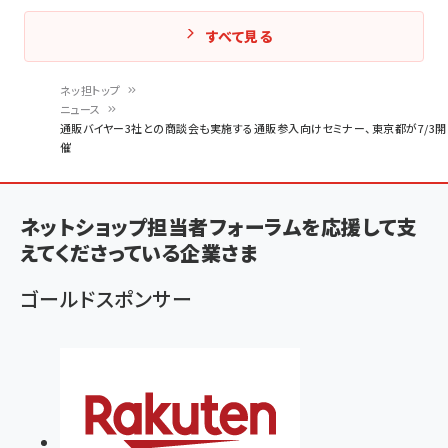
すべて見る
ネッ担トップ
ニュース
パ
通販バイヤー3社との商談会も実施する通販参入向けセミナー、東京都が7/3開
催
ン
く
ず
ネットショップ担当者フォーラムを応援して支
えてくださっている企業さま
ゴールドスポンサー