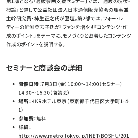
第1部となる「通販参画支援セミナー」では、「通販の現状・
概論」と題して公益社団法人日本通信販売協会の理事兼
主幹研究員・柿生正之氏が登壇。第2部では、フォー・レ
ディーの鯉渕登志子氏が「ファンを増やす『コンテンツ』作
成のポイント」をテーマに、モノづくりと密着したコンテンツ
作成のポイントを説明する。
セミナーと商談会の詳細
開催日時
：7月3日（金）10:00～14:00（セミナー）
14:30～16:30（商談会）
場所
：KKRホテル東京（東京都千代田区大手町1-4-
1）
参加費
：無料
詳細
：
http://www.metro.tokyo.jp/INET/BOSHU/201