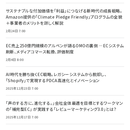
サステナブルな付加価値を「利益」につなげる新時代の成長戦略。
Amazon提供の「Climate Pledge Friendly」プログラムの全貌
＋事業者のメリットを詳しく解説
2月24日 7:00
EC売上250億円規模のアルペンが語るOMOの裏側 ―ECシステム
刷新、メディアコマース転換、評価制度
2月4日 8:00
AI時代を勝ち抜くEC戦略。レガシーシステムから脱却し、
「Shopify」で実現するPDCA高速化とイノベーション
2025年12月23日 7:00
「声のする方に、進化する。」会社全体最適を目標とするワークマン
の「補完型EC」 が実践する「レビューマーケティング3.0」とは？
2025年12月17日 7:00