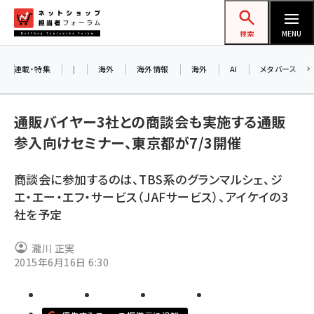
メ
ネットショップ担当者フォーラム
イ
検索
MENU
ン
コ
連載・特集
|
海外
海外情報
海外
AI
メタバース
ン
テ
通販バイヤー3社との商談会も実施する通販
ン
参入向けセミナー、東京都が7/3開催
ツ
amazon (2253)
に
商談会に参加するのは、TBS系のグランマルシェ、ジ
yahoo (1905)
移
エ・エー・エフ・サービス（JAFサービス）、アイケイの3
動
楽天 (1873)
社を予定
ecbeing (1210)
瀧川 正実
アスクル (1122)
2015年6月16日 6:30
base (1079)
ビィ・フォアード (776)