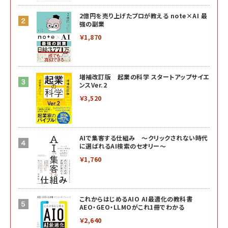
2億円を売り上げたプロが教える note×AI 最
強の副業
￥1,870
増補改訂版 起業の科学 スタートアップサイエ
ンスVer.2
￥3,520
AIで集客する仕組み ～クリックされない時代
に選ばれるAI検索のセオリー～
￥1,760
これからはじめるAIO AI最適化の教科書
AEO・GEO・LLMOがこれ1冊でわかる
￥2,640