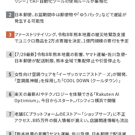
リシー」でAI・自動化ツールの使用ルールが厳格化
日本郵便、お盆期間中は郵便物や「ゆうパック」などで遅延が
発生する可能性
ファーストリテイリング、令和8年熊本地震の被災地緊急支援
でユニクロ商品を2万点寄贈を決定、1億円規模の寄付を予定
【7/29最新】令和8年熊本地震の影響、ヤマト運輸・佐川急便・
日本郵便が配送制限、熊本全域で集配停止や引受停止も
女性向け空調ウェアを「イーザッカマニアストア―ズ」が開発、
「空調風神服」を採用した「COOL DOWN（クールダウン）」
楽天の最新AIやテクノロジーを体験できる「Rakuten AI
Optimism」、今日からスタート。パシフィコ横浜で開催
老舗ECプラットフォームのEストアー「ショップサーブ」に不正
アクセス、885万件の個人情報が漏えい。店舗関連情報も流出
【熊本地震の影響】ヤマト運輸、佐川急便、日本郵便で配送遅