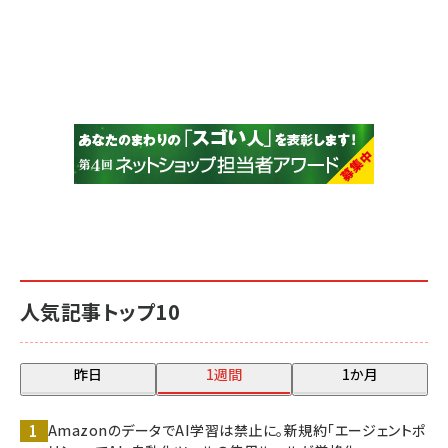
人気記事トップ10
昨日
1週間
1か月
AmazonのデータでAI学習は禁止に。新規約「エージェントポ