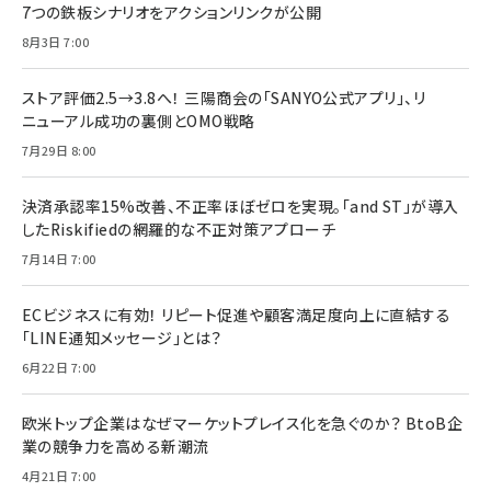
7つの鉄板シナリオをアクションリンクが公開
8月3日 7:00
ストア評価2.5→3.8へ！ 三陽商会の「SANYO公式アプリ」、リ
ニューアル成功の裏側とOMO戦略
7月29日 8:00
決済承認率15%改善、不正率ほぼゼロを実現。「and ST」が導入
したRiskifiedの網羅的な不正対策アプローチ
7月14日 7:00
ECビジネスに有効！ リピート促進や顧客満足度向上に直結する
「LINE通知メッセージ」とは？
6月22日 7:00
欧米トップ企業はなぜマーケットプレイス化を急ぐのか？ BtoB企
業の競争力を高める新潮流
4月21日 7:00