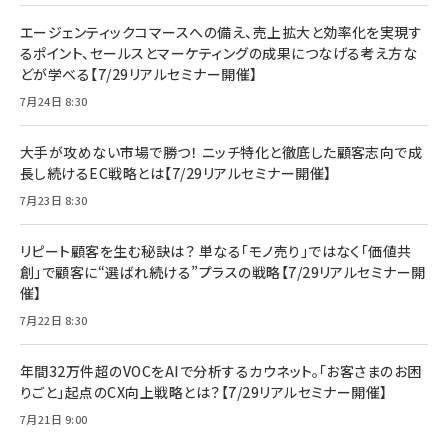
エージェンティックコマースへの備え、売上拡大と効率化を実現す
るポイント、セールスとマーケティングの成果につなげる考え方な
どが学べる【7/29リアルセミナー開催】
7月24日 8:30
大手が攻めない市場で勝つ！ ニッチ特化と徹底した顧客志向で成
長し続けるEC戦略とは【7/29リアルセミナー開催】
7月23日 8:30
リピート顧客を生む秘訣は？ 単なる「モノ売り」ではなく「価値共
創」で顧客に“選ばれ続ける”プラスの戦略【7/29リアルセミナー開
催】
7月22日 8:30
年間32万件超のVOCをAIで分析するカウネット。「お客さまのお困
りごと」起点のCX向上戦略とは？【7/29リアルセミナー開催】
7月21日 9:00