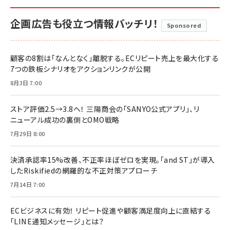
企画広告も役立つ情報バッチリ！
Sponsored
顧客の8割は「なんとなく」離脱する。ECリピート売上を最大化する
7つの鉄板シナリオをアクションリンクが公開
8月3日 7:00
ストア評価2.5→3.8へ！ 三陽商会の「SANYO公式アプリ」、リ
ニューアル成功の裏側とOMO戦略
7月29日 8:00
決済承認率15%改善、不正率ほぼゼロを実現。「and ST」が導入
したRiskifiedの網羅的な不正対策アプローチ
7月14日 7:00
ECビジネスに有効！ リピート促進や顧客満足度向上に直結する
「LINE通知メッセージ」とは？