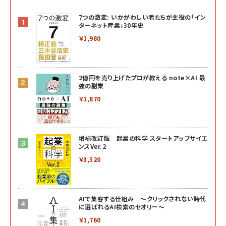
7つの激変: いかがわしい者たちが主役の「イン
ターネット産業」30年史
￥1,980
2億円を売り上げたプロが教える note×AI 最
強の副業
￥1,870
増補改訂版 起業の科学 スタートアップサイエ
ンスVer.2
￥3,520
AIで集客する仕組み ～クリックされない時代
に選ばれるAI検索のセオリー～
￥1,760