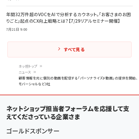
年間32万件超のVOCをAIで分析するカウネット。「お客さまのお困
りごと」起点のCX向上戦略とは？【7/29リアルセミナー開催】
7月21日 9:00
すべて見る
ネッ担トップ
ニュース
パ
顧客情報を元に個別の動画を配信する「パーソナライズド動画」の提供を開始、
モバーシャルなど3社
ン
く
ず
ネットショップ担当者フォーラムを応援して支
えてくださっている企業さま
ゴールドスポンサー