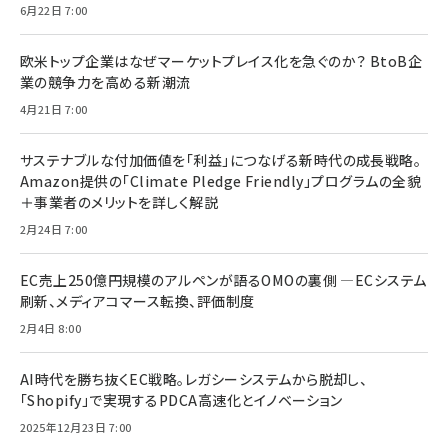
6月22日 7:00
欧米トップ企業はなぜマーケットプレイス化を急ぐのか？ BtoB企
業の競争力を高める新潮流
4月21日 7:00
サステナブルな付加価値を「利益」につなげる新時代の成長戦略。
Amazon提供の「Climate Pledge Friendly」プログラムの全貌
＋事業者のメリットを詳しく解説
2月24日 7:00
EC売上250億円規模のアルペンが語るOMOの裏側 ―ECシステム
刷新、メディアコマース転換、評価制度
2月4日 8:00
AI時代を勝ち抜くEC戦略。レガシーシステムから脱却し、
「Shopify」で実現するPDCA高速化とイノベーション
2025年12月23日 7:00