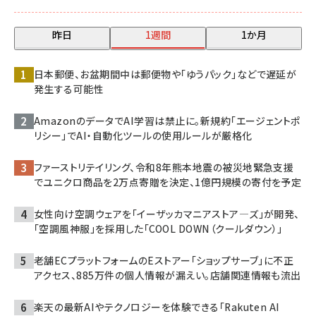
昨日
1週間
1か月
日本郵便、お盆期間中は郵便物や「ゆうパック」などで遅延が
発生する可能性
AmazonのデータでAI学習は禁止に。新規約「エージェントポ
リシー」でAI・自動化ツールの使用ルールが厳格化
ファーストリテイリング、令和8年熊本地震の被災地緊急支援
でユニクロ商品を2万点寄贈を決定、1億円規模の寄付を予定
女性向け空調ウェアを「イーザッカマニアストア―ズ」が開発、
「空調風神服」を採用した「COOL DOWN（クールダウン）」
老舗ECプラットフォームのEストアー「ショップサーブ」に不正
アクセス、885万件の個人情報が漏えい。店舗関連情報も流出
楽天の最新AIやテクノロジーを体験できる「Rakuten AI