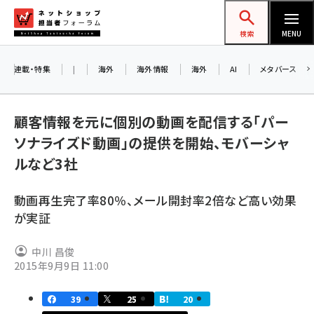
メ
ネットショップ担当者フォーラム
イ
検索
MENU
ン
コ
連載・特集
|
海外
海外情報
海外
AI
メタバース
ン
お
テ
顧客情報を元に個別の動画を配信する「パー
ン
ア
ソナライズド動画」の提供を開始、モバーシャ
ツ
amazon (2260)
ルなど3社
に
yahoo (1910)
移
8
動画再生完了率80％、メール開封率2倍など高い効果
交
動
楽天 (1878)
が実証
ecbeing (1213)
中川 昌俊
アスクル (1126)
2015年9月9日 11:00
base (1085)
39
25
20
ビィ・フォアード (786)