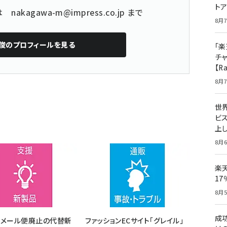
ト
どは
nakagawa-m@impress.co.jp
まで
8月7
俊
のプロフィールを見る
「楽
チ
【R
8月7
世
ビ
上し
8月6
楽
1
8月5
成
コメール便廃止の代替新
ファッションECサイト「グレイル」