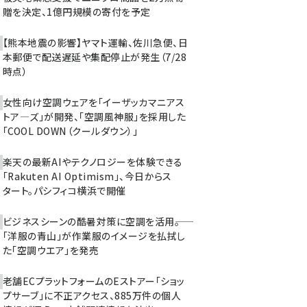
贈を決定、1億円規模の寄付を予定
【熊本地震の影響】ヤマト運輸、佐川急便、日
本郵便で配送遅延や集配停止が発生（7/28
時点）
女性向け空調ウェアを「イーザッカマニアス
トア―ズ」が開発、「空調風神服」を採用した
「COOL DOWN（クールダウン）」
楽天の最新AIやテクノロジーを体験できる
「Rakuten AI Optimism」、今日からス
タート。パシフィコ横浜で開催
ビジネスシーンの酷暑対策に空調を活用――。
「洋服の青山」が作業服のイメージを払拭し
た「空調ウエア」を発売
老舗ECプラットフォームのEストアー「ショッ
プサーブ」に不正アクセス、885万件の個人