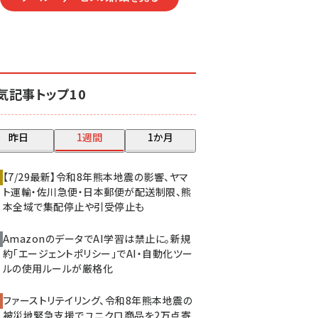
気記事トップ10
昨日
1週間
1か月
【7/29最新】令和8年熊本地震の影響、ヤマ
ト運輸・佐川急便・日本郵便が配送制限、熊
本全域で集配停止や引受停止も
AmazonのデータでAI学習は禁止に。新規
約「エージェントポリシー」でAI・自動化ツー
ルの使用ルールが厳格化
ファーストリテイリング、令和8年熊本地震の
被災地緊急支援でユニクロ商品を2万点寄