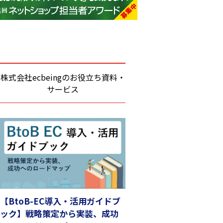
base (1077)
ビィ・フォアード (773)
revico (740)