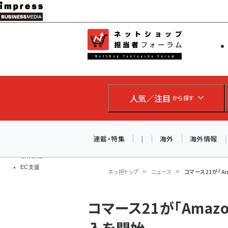
メ
イ
EC担当者
ネットショッ
ン
Web担当者
コ
製品導入
ン
企業IT
ソフト開発
テ
IoT・AI
人気／注目
から探す
ン
DCクラウド
研究・調査
ツ
エネルギー
に
連載・特集
|
海外
海外情報
ドローン
移
教育講座
EC支援
動
ネッ担トップ
ニュース
コマース21が「
パ
コマース21が「Ama
ン