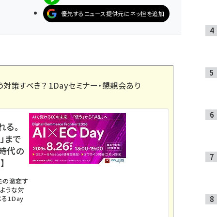
優先するニュース提供元にネッ担を追加
う対策すべき？ 1Dayセミナー・懇親会あり
れる。
」まで
ス時代の
】
。この激変す
のような対
る1Day