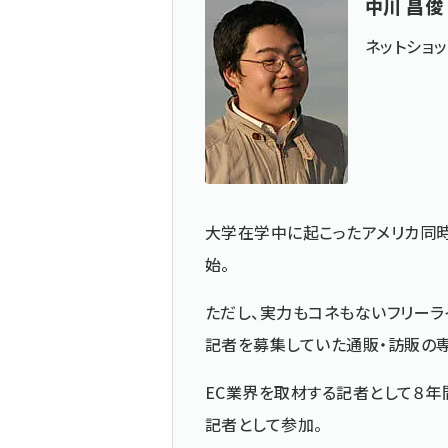
中川 昌俊
ネットショ
大学在学中に起こったアメリカ同
始。
ただし、実力もコネもないフリーラ
記者を募集していた通販・訪販の
EC業界を取材する記者として８年
記者として参加。