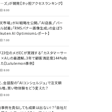
ア―ズ」が開発【ネッ担アクセスランキング】
日 8:00
天市場」がAI戦略を公開。「AI店長」「バー
ャル試着」「RMSバナー画像生成」の全ぼう
akuten AI Optimismレポート】
日 7:00
界23位のメガECが実践する「カスタマーサー
ス×AI」の最適解。3年で顧客満足度144%向
た【Lululemon事例】
日 8:00
天、会話型の「AIコンシェルジュ」で注文額
7％増。買い物体験をどう変えた？
日 8:00
功事例を真似しても成果は出ない！？「自社だ