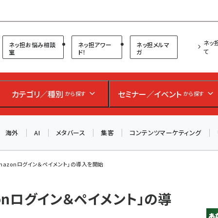
プ担当者フォーラム
ネッ
ネッ担お悩み相談
ネッ担アワー
ネッ担メルマ
て
室
ド！
ガ
カテゴリ／種別
セミナー／イベント
から探す
から探す
海外
AI
メタバース
集客
コンテンツマーケティング
Amazonログイン＆ペイメント」の導入を開始
zonログイン＆ペイメント」の導