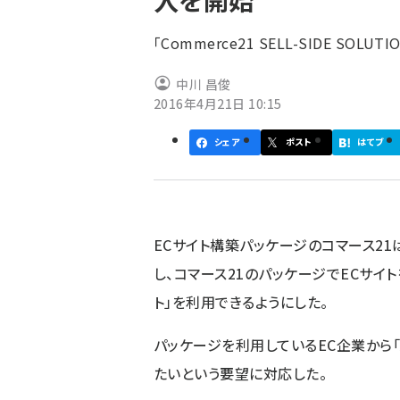
入を開始
く
ず
「Commerce21 SELL-SIDE SOLU
中川 昌俊
2016年4月21日 10:15
シェア
ポスト
はてブ
ECサイト構築パッケージのコマース21は4
し、コマース21の
パッケージでECサイト
ト」を利用できるようにした。
パッケージを利用しているEC企業から「
たいという要望に対応した。