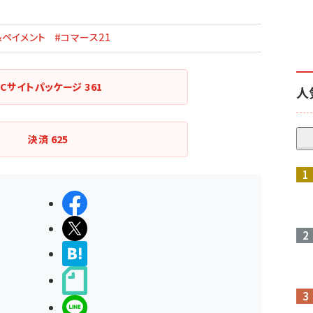
&ペイメント
#コマース21
ECサイトパッケージ
361
人
決済
625
シェアする
ポストする
>ブクマする
noteで書く
LINEで送る