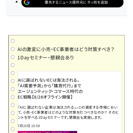
優先するニュース提供元にネッ担を追加
AIの激変に小売・EC事業者はどう対策すべき？
1Dayセミナー・懇親会あり
AIに選ばれないECは淘汰される。
「AI需要予測」から「購買代行」まで
エージェンティック・コマース時代の
EC戦略【8/26オフライン開催】
「AIに選ばれない企業は淘汰される」――。この激変する市場におい
て、小売・EC事業者はどのような対策を打つべきなのか？ そのヒ
ントを学べる1Dayセミナーです。懇親会も実施します。
7月23日 15:50