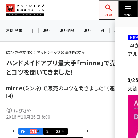
メ
ネットショップ担当者フォーラム
イ
検索
MENU
ン
コ
連載・特集
|
海外
海外情報
海外
AI
メタバース
お知
ン
A
テ
はぴさやがゆく！ ネットショップの裏側探検記
アル
ン
ハンドメイドアプリ最大手「minne」で売り方
ツ
amazon (2259)
とコツを聞いてきました！
に
8/
yahoo (1908)
移
minne（ミンネ）で販売のコツを聞きました！（連載第17
交流
動
楽天 (1874)
回）
ecbeing (1211)
はぴさや
アスクル (1122)
2016年10月26日 8:00
base (1083)
171
22
ビィ・フォアード (778)