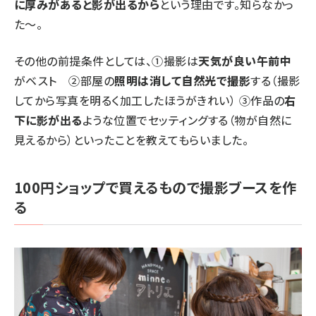
に厚みがあると影が出るから
という理由です。知らなかっ
た〜。
その他の前提条件としては、①撮影は
天気が良い午前中
がベスト ②部屋の
照明は消して自然光で撮影
する（撮影
してから写真を明るく加工したほうがきれい） ③作品の
右
下に影が出る
ような位置でセッティングする（物が自然に
見えるから）といったことを教えてもらいました。
100円ショップで買えるもので撮影ブースを作
る