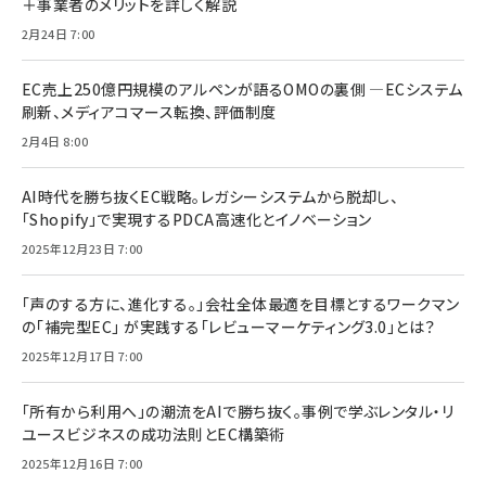
＋事業者のメリットを詳しく解説
2月24日 7:00
EC売上250億円規模のアルペンが語るOMOの裏側 ―ECシステム
刷新、メディアコマース転換、評価制度
2月4日 8:00
AI時代を勝ち抜くEC戦略。レガシーシステムから脱却し、
「Shopify」で実現するPDCA高速化とイノベーション
2025年12月23日 7:00
「声のする方に、進化する。」会社全体最適を目標とするワークマン
の「補完型EC」 が実践する「レビューマーケティング3.0」とは？
2025年12月17日 7:00
「所有から利用へ」の潮流をAIで勝ち抜く。事例で学ぶレンタル・リ
ユースビジネスの成功法則とEC構築術
2025年12月16日 7:00