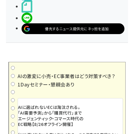
noteで書く
LINEで送る
優先するニュース提供元にネッ担を追加
AIの激変に小売・EC事業者はどう対策すべき？
1Dayセミナー・懇親会あり
AIに選ばれないECは淘汰される。
「AI需要予測」から「購買代行」まで
エージェンティック・コマース時代の
EC戦略【8/26オフライン開催】