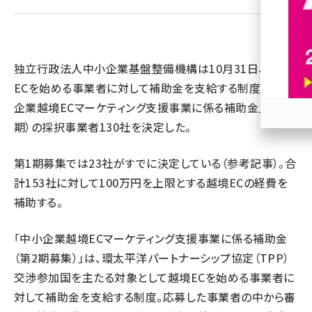
revico (744)
独立行政法人中小企業基盤整備機構は10月31日、越境
ECを始める事業者に対して補助金を支給する制度「中小
企業越境ECマーケティング支援事業に係る補助金」（第2
期）の採択事業者130社を決定した。
参加
第1期募集では23社がすでに決定している（
参考記事
）。合
計153社に対して100万円を上限とする越境ECの経費を
補助する。
「中小企業越境ECマーケティング支援事業に係る補助金
（第2期募集）」は、環太平洋パートナーシップ協定（TPP）
交渉参加国を主たる対象として越境ECを始める事業者に
対して補助金を支給する制度。応募した事業者の中から審