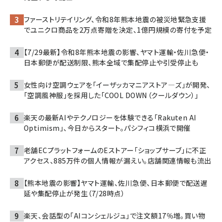
ファーストリテイリング、令和8年熊本地震の被災地緊急支援
でユニクロ商品を2万点寄贈を決定、1億円規模の寄付を予定
【7/29最新】令和8年熊本地震の影響、ヤマト運輸・佐川急便・
日本郵便が配送制限、熊本全域で集配停止や引受停止も
女性向け空調ウェアを「イーザッカマニアストア―ズ」が開発、
「空調風神服」を採用した「COOL DOWN（クールダウン）」
楽天の最新AIやテクノロジーを体験できる「Rakuten AI
Optimism」、今日からスタート。パシフィコ横浜で開催
老舗ECプラットフォームのEストアー「ショップサーブ」に不正
アクセス、885万件の個人情報が漏えい。店舗関連情報も流出
【熊本地震の影響】ヤマト運輸、佐川急便、日本郵便で配送遅
延や集配停止が発生（7/28時点）
楽天、会話型の「AIコンシェルジュ」で注文額17％増。買い物