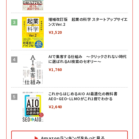
増補改訂版 起業の科学 スタートアップサイエ
ンスVer.2
￥3,520
AIで集客する仕組み ～クリックされない時代
に選ばれるAI検索のセオリー～
￥1,760
これからはじめるAIO AI最適化の教科書
AEO・GEO・LLMOがこれ1冊でわかる
￥2,640
Amazonランキングをもっと見る