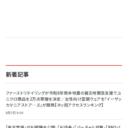
新着記事
ファーストリテイリングが令和8年熊本地震の被災地緊急支援でユ
ニクロ商品を2万点寄贈を決定／女性向け空調ウェアを「イーザッ
カマニアストア―ズ」が開発【ネッ担アクセスランキング】
8月7日 8:00
「楽天市場」がAI戦略を公開。「AI店長」「バーチャル試着」「RMSバ