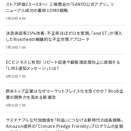
ストア評価2.5→3.8へ！ 三陽商会の「SANYO公式アプリ」、リ
ニューアル成功の裏側とOMO戦略
7月29日 8:00
決済承認率15%改善、不正率ほぼゼロを実現。「and ST」が導入
したRiskifiedの網羅的な不正対策アプローチ
7月14日 7:00
ECビジネスに有効！ リピート促進や顧客満足度向上に直結する
「LINE通知メッセージ」とは？
6月22日 7:00
欧米トップ企業はなぜマーケットプレイス化を急ぐのか？ BtoB企
業の競争力を高める新潮流
4月21日 7:00
サステナブルな付加価値を「利益」につなげる新時代の成長戦略。
Amazon提供の「Climate Pledge Friendly」プログラムの全貌