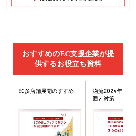
Amazon マーケティング・セールス全般関連書籍 の
Amazon ビジネス・経済関連書籍 の売れ筋ランキン
Amazon 経営戦略関連書籍 の売れ筋ランキング
売れ筋ランキング
グ
更新日時：2026/06/26 19:05
更新日時：2026/06/26 19:05
更新日時：2026/06/26 19:05
2億円を売り上げたプロが教える note×AI 最強の
anan(アンアン)2026/07/01号 No.2501[魅せる
ベインキャピタル 企業価値向上力の秘密
副業
カラダ2026／宮舘涼太]
￥2,640
￥1,870
￥880
イシューからはじめよ［改訂版］――知的生産の「シンプ
小さな会社は戦略が9割
anan(アンアン)2026/06/24号 No.2500増刊
ルな本質」
スペシャルエディション[王道エンタメの矜持／
￥1,980
BTS]
￥2,200
￥1,100
ドリルを売るには穴を売れ
経営メモ 16年の起業家人生で得た知見
anan(アンアン)2026/07/08号 No.2502[2026
￥1,815
￥2,750
年後半、あなたの恋と運命／山田涼介]
￥880
Brand Shift(ブランド・シフト): 「信頼」で選ばれ
影響力の武器［新版］：人を動かす七つの原理
る時代の成長戦略
￥3,190
ママ投資家が育休中に１億貯めた株式投資
￥2,420
￥1,870