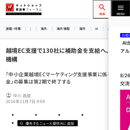
メ
ネットショップ担当者フォーラム
イ
検索
MENU
ン
コ
連載・特集
|
海外
海外情報
海外
AI
メタバース
お知
ン
A
テ
越境EC支援で130社に補助金を支給へ、中小
アル
ン
機構
ツ
amazon (2255)
に
「中小企業越境ECマーケティング支援事業に係る補助
8/
yahoo (1906)
移
金」の募集は第2期で終了する
交流
動
楽天 (1874)
中川 昌俊
ecbeing (1210)
2016年11月7日 9:00
アスクル (1122)
base (1081)
優先するニュース提供元に追加
ビィ・フォアード (776)