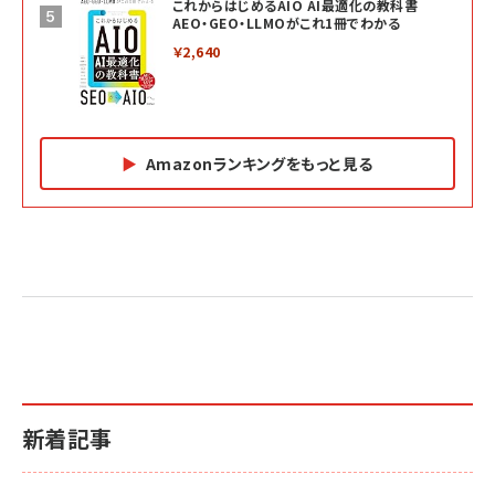
これからはじめるAIO AI最適化の教科書
AEO・GEO・LLMOがこれ1冊でわかる
￥2,640
Amazonランキングをもっと見る
Amazon マーケティング・セールス全般関連書籍 の
Amazon ビジネス・経済関連書籍 の売れ筋ランキン
Amazon 経営戦略関連書籍 の売れ筋ランキング
売れ筋ランキング
グ
更新日時：2026/06/26 19:05
更新日時：2026/06/26 19:05
更新日時：2026/06/26 19:05
2億円を売り上げたプロが教える note×AI 最強の
anan(アンアン)2026/07/01号 No.2501[魅せる
ベインキャピタル 企業価値向上力の秘密
副業
カラダ2026／宮舘涼太]
￥2,640
￥1,870
￥880
イシューからはじめよ［改訂版］――知的生産の「シンプ
小さな会社は戦略が9割
anan(アンアン)2026/06/24号 No.2500増刊
ルな本質」
スペシャルエディション[王道エンタメの矜持／
￥1,980
新着記事
BTS]
￥2,200
￥1,100
ドリルを売るには穴を売れ
経営メモ 16年の起業家人生で得た知見