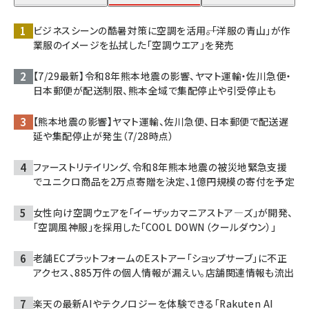
ビジネスシーンの酷暑対策に空調を活用――。「洋服の青山」が作
業服のイメージを払拭した「空調ウエア」を発売
【7/29最新】令和8年熊本地震の影響、ヤマト運輸・佐川急便・
日本郵便が配送制限、熊本全域で集配停止や引受停止も
【熊本地震の影響】ヤマト運輸、佐川急便、日本郵便で配送遅
延や集配停止が発生（7/28時点）
ファーストリテイリング、令和8年熊本地震の被災地緊急支援
でユニクロ商品を2万点寄贈を決定、1億円規模の寄付を予定
女性向け空調ウェアを「イーザッカマニアストア―ズ」が開発、
「空調風神服」を採用した「COOL DOWN（クールダウン）」
老舗ECプラットフォームのEストアー「ショップサーブ」に不正
アクセス、885万件の個人情報が漏えい。店舗関連情報も流出
楽天の最新AIやテクノロジーを体験できる「Rakuten AI