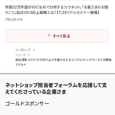
年間32万件超のVOCをAIで分析するカウネット。「お客さまのお困
りごと」起点のCX向上戦略とは？【7/29リアルセミナー開催】
7月21日 9:00
すべて見る
ネッ担トップ
ニュース
パ
自社通販・ECサイトの売り上げを最大化するコンサルティングサービスを開始、
アラタナ
ン
く
ず
ネットショップ担当者フォーラムを応援して支
えてくださっている企業さま
ゴールドスポンサー