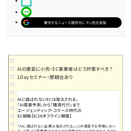
noteで書く
LINEで送る
優先するニュース提供元にネッ担を追加
AIの激変に小売・EC事業者はどう対策すべき？
1Dayセミナー・懇親会あり
AIに選ばれないECは淘汰される。
「AI需要予測」から「購買代行」まで
エージェンティック・コマース時代の
EC戦略【8/26オフライン開催】
「AIに選ばれない企業は淘汰される」――。この激変する市場におい
て、小売・EC事業者はどのような対策を打つべきなのか？ そのヒ