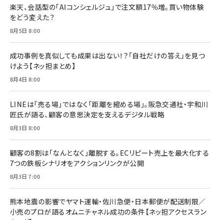
楽天、会話型の「AIコンシェルジュ」で注文額17％増。買い物体験
anan(アンアン)2026/07/08号 No.2502[2026
￥1,815
￥2,750
をどう変えた？
年後半、あなたの恋と運命／山田涼介]
￥880
8月5日 8:00
Brand Shift(ブランド・シフト): 「信頼」で選ばれ
影響力の武器［新版］：人を動かす七つの原理
る時代の成長戦略
￥3,190
ママ投資家が育休中に１億貯めた株式投資
成功事例を真似しても成果は出ない！？「自社だけの答え」を見つ
￥2,420
￥1,870
けよう【ネッ担まとめ】
フィードバック経営 「沈黙の組織」から「高め合う
8月4日 8:00
マーケティングの真実 P&G・グリコで学んだ失敗
組織」へ
と成長の法則
組織の成果を最大化する ルールのデザイン
￥3,080
￥2,200
LINEは「売る場」ではなく「距離を縮める場」。阪急交通社・宇和川
￥1,980
匠氏が語る、顧客の意思決定を支えるデジタル戦略
8月3日 8:00
Amazonランキングをもっと見る
Amazonランキングをもっと見る
Amazonランキングをもっと見る
顧客の8割は「なんとなく」離脱する。ECリピート売上を最大化する
7つの鉄板シナリオをアクションリンクが公開
8月3日 7:00
熊本地震の影響でヤマト運輸・佐川急便・日本郵便が配送制限／
小売のプロが語るオムニチャネル成功の条件【ネッ担アクセスラン