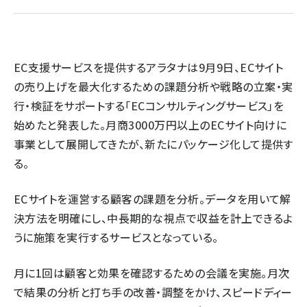
revico (737)
EC支援サービスを提供するアラタナは9月9日、ECサイト
の売り上げを最大化するための課題分析や戦略の立案・実
行・検証をサポートする「ECコンサルティングサービス」を
参
始めたと発表した。月商3000万円以上のECサイト向けに
事業として展開してきたが、新たにパッケージ化して提供す
る。
ECサイトを運営する顧客の課題を分析。データを用いて解
決方法を明確にし、中長期的な視点で収益を計上できるよ
うに施策を実行するサービスとなっている。
月に1回は顧客と効果を確認するための会議を実施。月次
で結果の分析と打ち手の改善・調整をかけ、スピードディー