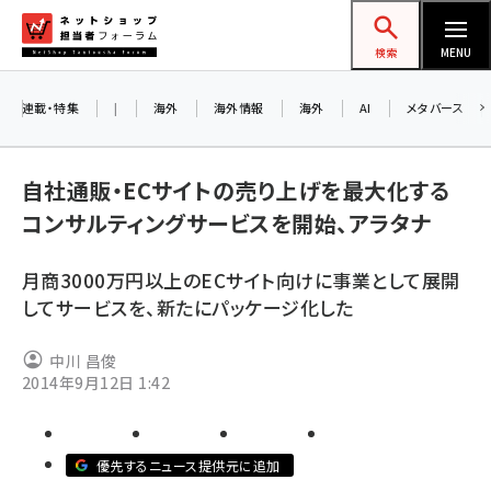
メ
ネットショップ担当者フォーラム
イ
検索
MENU
ン
コ
連載・特集
|
海外
海外情報
海外
AI
メタバース
ン
お
テ
A
自社通販・ECサイトの売り上げを最大化する
ン
ア
コンサルティングサービスを開始、アラタナ
ツ
amazon (2236)
に
月商3000万円以上のECサイト向けに事業として展開
yahoo (1896)
8
移
してサービスを、新たにパッケージ化した
交
動
楽天 (1865)
中川 昌俊
ecbeing (1204)
2014年9月12日 1:42
アスクル (1112)
base (1068)
優先するニュース提供元に追加
ビィ・フォアード (769)