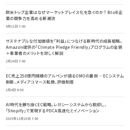
欧米トップ企業はなぜマーケットプレイス化を急ぐのか？ BtoB企
業の競争力を高める新潮流
4月21日 7:00
サステナブルな付加価値を「利益」につなげる新時代の成長戦略。
Amazon提供の「Climate Pledge Friendly」プログラムの全貌
＋事業者のメリットを詳しく解説
2月24日 7:00
EC売上250億円規模のアルペンが語るOMOの裏側 ―ECシステム
刷新、メディアコマース転換、評価制度
2月4日 8:00
AI時代を勝ち抜くEC戦略。レガシーシステムから脱却し、
「Shopify」で実現するPDCA高速化とイノベーション
2025年12月23日 7:00