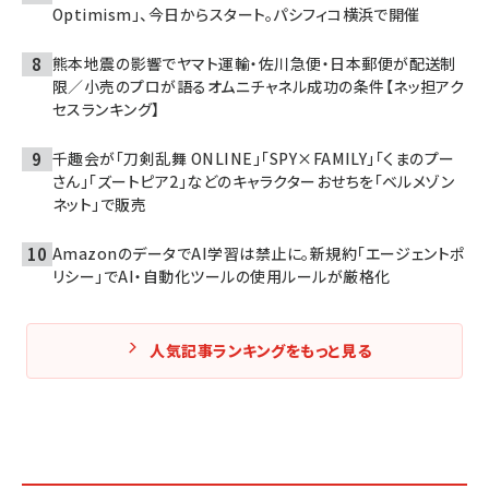
Optimism」、今日からスタート。パシフィコ横浜で開催
熊本地震の影響でヤマト運輸・佐川急便・日本郵便が配送制
限／小売のプロが語るオムニチャネル成功の条件【ネッ担アク
セスランキング】
千趣会が「刀剣乱舞 ONLINE」「SPY×FAMILY」「くまのプー
さん」「ズートピア2」などのキャラクターおせちを「ベルメゾン
ネット」で販売
AmazonのデータでAI学習は禁止に。新規約「エージェントポ
リシー」でAI・自動化ツールの使用ルールが厳格化
人気記事ランキングをもっと見る