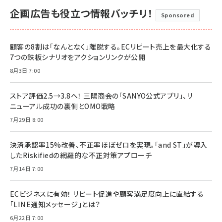
企画広告も役立つ情報バッチリ！
Sponsored
顧客の8割は「なんとなく」離脱する。ECリピート売上を最大化する
7つの鉄板シナリオをアクションリンクが公開
8月3日 7:00
ストア評価2.5→3.8へ！ 三陽商会の「SANYO公式アプリ」、リ
ニューアル成功の裏側とOMO戦略
7月29日 8:00
決済承認率15%改善、不正率ほぼゼロを実現。「and ST」が導入
したRiskifiedの網羅的な不正対策アプローチ
7月14日 7:00
ECビジネスに有効！ リピート促進や顧客満足度向上に直結する
「LINE通知メッセージ」とは？
6月22日 7:00