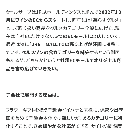
ウェルサーブはJFLAホールディングスと組んで
2022年10
月にワインのECからスタート
し、昨年には「暮らすグルメ」
として取り扱い商品をグルメカテゴリー全般に広げた。現
在は自社ECだけでなく、
5つのECモールに出店
していて、
最近は特に
「JRE MALL」での売り上げが好調
に推移し
ている。
ベルメゾンの食カテゴリーを補完
するという側面
もあるが、どちらかというと
外部ECモールでオリジナル商
品を含め広げていきたい
。
――子会社で展開する理由は。
フラワーギフトを扱う千趣会イイハナと同様に、保管や出荷
面を含めて千趣会本体では難しいが、ある
カテゴリーに特
化
することで、
きめ細やかな対応
ができる。サイト訪問頻度