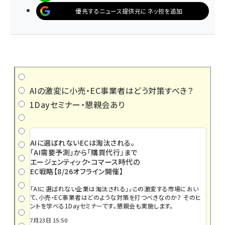
優先するニュース提供元にネッ担を追加
AIの激変に小売・EC事業者はどう対策すべき？
1Dayセミナー・懇親会あり
AIに選ばれないECは淘汰される。
「AI需要予測」から「購買代行」まで
エージェンティック・コマース時代の
EC戦略【8/26オフライン開催】
「AIに選ばれない企業は淘汰される」――。この激変する市場におい
て、小売・EC事業者はどのような対策を打つべきなのか？ そのヒ
ントを学べる1Dayセミナーです。懇親会も実施します。
7月23日 15:50