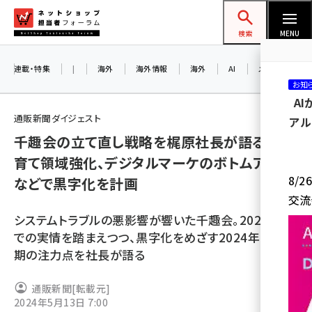
メ
ネットショップ担当者フォーラム
イ
検索
MENU
ン
コ
連載・特集
|
海外
海外情報
海外
AI
メタバース
お知
ン
A
テ
通販新聞ダイジェスト
アル
ン
千趣会の立て直し戦略を梶原社長が語る。子
ツ
amazon (2255)
育て領域強化、デジタルマーケのボトムアップ
に
8/
などで黒字化を計画
yahoo (1906)
移
交流
動
楽天 (1874)
システムトラブルの悪影響が響いた千趣会。2023年ま
ecbeing (1210)
での実情を踏まえつつ、黒字化をめざす2024年12月
期の注力点を社長が語る
アスクル (1122)
base (1081)
通販新聞
[転載元]
2024年5月13日 7:00
ビィ・フォアード (776)