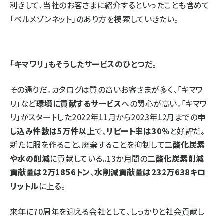
利きして、当社のお客さまに紹介するといったことも含めて
「ベルメゾンネット」のあり方を模索していきたい。
――「キマワリ」もそうしたサービスのひとつだ。
その通りだ。カタログは質の高いお客さまが多く、「キマワ
リ」など
環境に貢献するサービス
への関心が高い。「キマワ
リ」がスタートした2022年11月から2023年12月までの
申
し込み件数は5万件以上
で、
リピート率は30％
と好評だ。
新たに服を作ること、廃棄することを抑制して
二酸化炭素
や水の削減
に貢献している。13か月間の
二酸化炭素削減
貢献量は2万1856トン
、
水削減貢献量は232万638キロ
リットル
に上る。
来年に70周年を迎える会社として、しっかりと社会貢献し