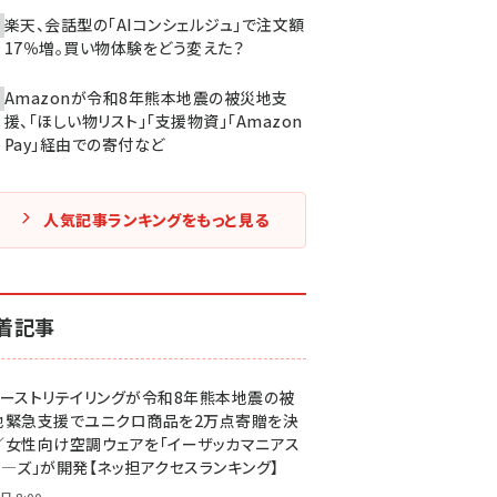
楽天、会話型の「AIコンシェルジュ」で注文額
17％増。買い物体験をどう変えた？
Amazonが令和8年熊本地震の被災地支
援、「ほしい物リスト」「支援物資」「Amazon
Pay」経由での寄付など
人気記事ランキングをもっと見る
着記事
ァーストリテイリングが令和8年熊本地震の被
地緊急支援でユニクロ商品を2万点寄贈を決
／女性向け空調ウェアを「イーザッカマニアス
ア―ズ」が開発【ネッ担アクセスランキング】