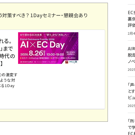
E
う対策すべき？ 1Dayセミナー・懇親会あり
裏
評
2月4
れる。
」まで
A
ス時代の
脱却
ノ
】
202
。この激変す
のような対
「
る1Day
と
ビュ
202
「
で
E