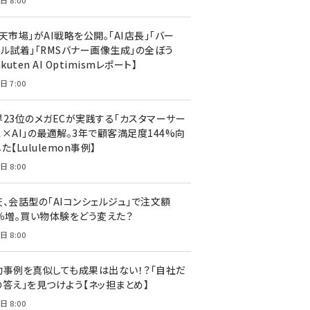
日 8:00
天市場」がAI戦略を公開。「AI店長」「バー
ャル試着」「RMSバナー画像生成」の全ぼう
akuten AI Optimismレポート】
日 7:00
界23位のメガECが実践する「カスタマーサー
ス×AI」の最適解。3年で顧客満足度144%向
た【Lululemon事例】
日 8:00
天、会話型の「AIコンシェルジュ」で注文額
7％増。買い物体験をどう変えた？
日 8:00
功事例を真似しても成果は出ない！？「自社だ
の答え」を見つけよう【ネッ担まとめ】
日 8:00