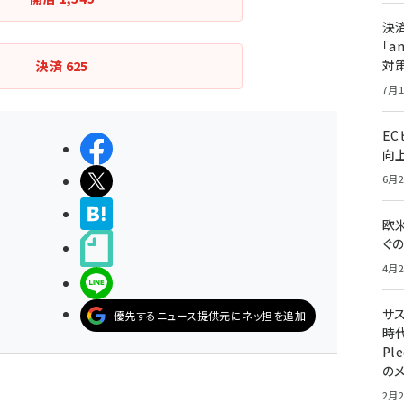
決
「a
対
決済
625
7月1
E
シェアする
向
ポストする
6月2
>ブクマする
欧
ぐ
noteで書く
4月2
LINEで送る
サ
優先するニュース提供元にネッ担を追加
時代
Pl
の
2月2