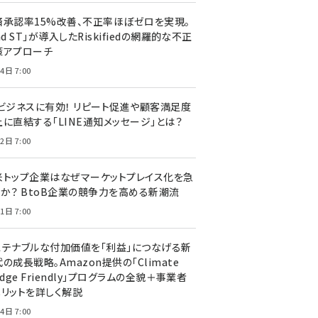
済承認率15%改善、不正率ほぼゼロを実現。
nd ST」が導入したRiskifiedの網羅的な不正
策アプローチ
4日 7:00
Cビジネスに有効！ リピート促進や顧客満足度
上に直結する「LINE通知メッセージ」とは？
2日 7:00
米トップ企業はなぜマーケットプレイス化を急
のか？ BtoB企業の競争力を高める新潮流
1日 7:00
ステナブルな付加価値を「利益」につなげる新
の成長戦略。Amazon提供の「Climate
edge Friendly」プログラムの全貌＋事業者
メリットを詳しく解説
4日 7:00