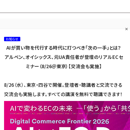
プ担当者フォーラム
ネッ
ネッ担お悩み相談
ネッ担アワー
ネッ担メルマ
て
室
ド！
ガ
お知らせ
AIが買い物を代行する時代に打つべき「次の一手」とは？
カテゴリ／種別
セミナー／イベント
から探す
から探す
アルペン、オイシックス、元UA責任者が登壇のリアルECセ
ミナー（8/26＠東京）【交流会も実施】
海外
AI
メタバース
集客
コンテンツマーケティング
8/26（水）、東京・四谷で開催。登壇者・聴講者と交流できる
交流会も実施します。すべての講演を無料で聴講できます！
アル店舗をNTTデータがオープン、小売企業に仕組みを提供
店舗をNTTデータがオープン、