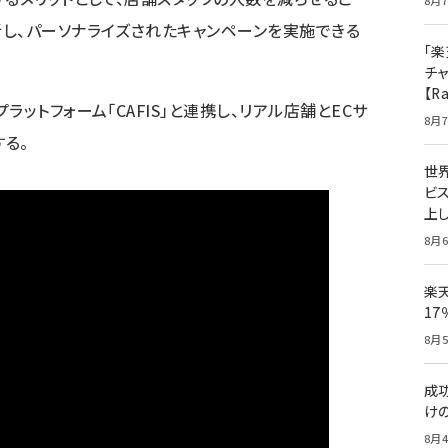
8月7
し、パーソナライズされたキャンペーンを実施できる
「楽
チ
【R
ットフォーム「CAFIS」と連携し、リアル店舗とECサ
8月7
る。
世
ビ
上し
8月6
楽
1
8月5
成
け
8月4