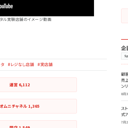
ジタル実験店舗のイメージ動画
企
S
ータ
#レジなし店舗
#実店舗
顧
売
運営
6,112
ン
8月3
オムニチャネル
1,365
スト
式
7月2
開店
1,549