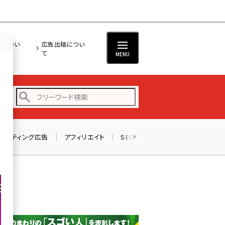
担につい
広告出稿につい
て
MENU
リスティング広告
アフィリエイト
SEO
メール
ソーシャル
amazon (2255)
yahoo (1906)
楽天 (1874)
ecbeing (1210)
アスクル (1122)