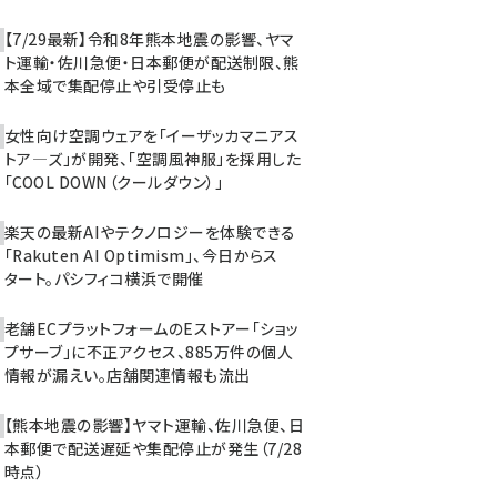
【7/29最新】令和8年熊本地震の影響、ヤマ
ト運輸・佐川急便・日本郵便が配送制限、熊
本全域で集配停止や引受停止も
女性向け空調ウェアを「イーザッカマニアス
トア―ズ」が開発、「空調風神服」を採用した
「COOL DOWN（クールダウン）」
楽天の最新AIやテクノロジーを体験できる
「Rakuten AI Optimism」、今日からス
タート。パシフィコ横浜で開催
老舗ECプラットフォームのEストアー「ショッ
プサーブ」に不正アクセス、885万件の個人
情報が漏えい。店舗関連情報も流出
【熊本地震の影響】ヤマト運輸、佐川急便、日
本郵便で配送遅延や集配停止が発生（7/28
時点）