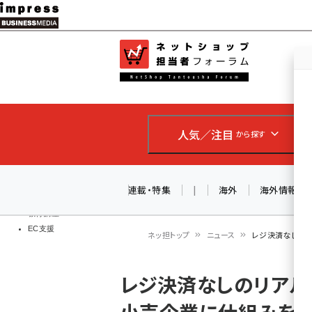
メ
イ
EC担当者
ネットショッ
ン
Web担当者
コ
製品導入
ン
企業IT
ソフト開発
テ
IoT・AI
人気／注目
から探す
ン
DCクラウド
研究・調査
ツ
エネルギー
に
連載・特集
|
海外
海外情報
ドローン
移
教育講座
EC支援
動
ネッ担トップ
ニュース
レジ決済なしのリ
パ
レジ決済なしのリアル
ン