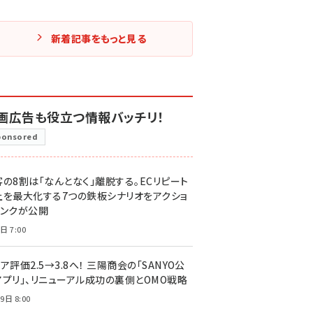
新着記事をもっと見る
画広告も役立つ情報バッチリ！
ponsored
客の8割は「なんとなく」離脱する。ECリピート
上を最大化する7つの鉄板シナリオをアクショ
リンクが公開
日 7:00
ア評価2.5→3.8へ！ 三陽商会の「SANYO公
アプリ」、リニューアル成功の裏側とOMO戦略
9日 8:00