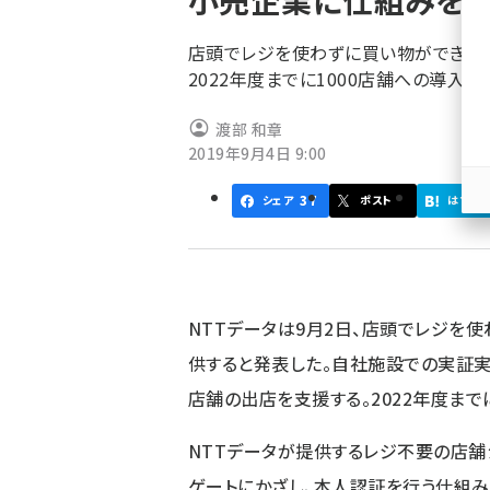
小売企業に仕組みを
く
ず
店頭でレジを使わずに買い物ができる
2022年度までに1000店舗への導入を
渡部 和章
2019年9月4日 9:00
37
シェア
ポスト
はてブ
NTTデータは9月2日、店頭でレジを
供すると発表した。自社施設での実証実
店舗の出店を支援する。2022年度まで
NTTデータが提供するレジ不要の店舗
ゲートにかざし、本人認証を行う仕組み