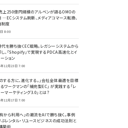
C売上250億円規模のアルペンが語るOMOの
側 ―ECシステム刷新、メディアコマース転換、
価制度
日 8:00
I時代を勝ち抜くEC戦略。レガシーシステムから
し、「Shopify」で実現するPDCA高速化とイ
ベーション
5年12月23日 7:00
声のする方に、進化する。」会社全体最適を目標
するワークマンの「補完型EC」 が実践する「レ
ーマーケティング3.0」とは？
5年12月17日 7:00
所有から利用へ」の潮流をAIで勝ち抜く。事例
学ぶレンタル・リユースビジネスの成功法則と
C構築術