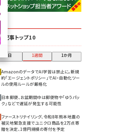
base (1081)
ビィ・フォアード (776)
revico (744)
気記事トップ10
昨日
1週間
1か月
AmazonのデータでAI学習は禁止に。新規
約「エージェントポリシー」でAI・自動化ツー
ルの使用ルールが厳格化
日本郵便、お盆期間中は郵便物や「ゆうパッ
ク」などで遅延が発生する可能性
ファーストリテイリング、令和8年熊本地震の
被災地緊急支援でユニクロ商品を2万点寄
贈を決定、1億円規模の寄付を予定