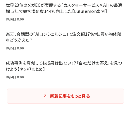
世界23位のメガECが実践する「カスタマーサービス×AI」の最適
解。3年で顧客満足度144%向上した【Lululemon事例】
8月6日 8:00
楽天、会話型の「AIコンシェルジュ」で注文額17％増。買い物体験
をどう変えた？
8月5日 8:00
成功事例を真似しても成果は出ない！？「自社だけの答え」を見つ
けよう【ネッ担まとめ】
8月4日 8:00
新着記事をもっと見る