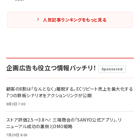
人気記事ランキングをもっと見る
企画広告も役立つ情報バッチリ！
Sponsored
顧客の8割は「なんとなく」離脱する。ECリピート売上を最大化する
7つの鉄板シナリオをアクションリンクが公開
8月3日 7:00
ストア評価2.5→3.8へ！ 三陽商会の「SANYO公式アプリ」、リ
ニューアル成功の裏側とOMO戦略
7月29日 8:00