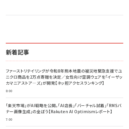
新着記事
ファーストリテイリングが令和8年熊本地震の被災地緊急支援でユ
ニクロ商品を2万点寄贈を決定／女性向け空調ウェアを「イーザッ
カマニアストア―ズ」が開発【ネッ担アクセスランキング】
8:00
「楽天市場」がAI戦略を公開。「AI店長」「バーチャル試着」「RMSバ
ナー画像生成」の全ぼう【Rakuten AI Optimismレポート】
7:00