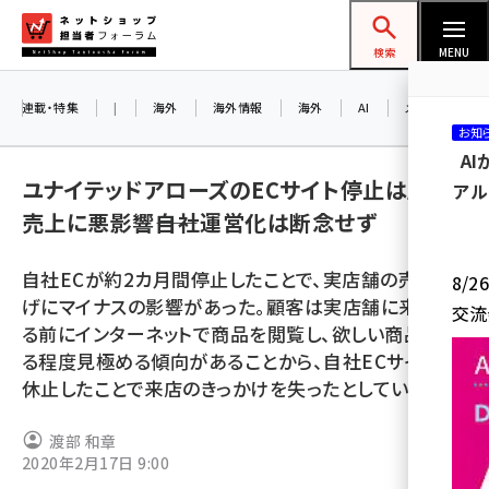
メ
ネットショップ担当者フォーラム
イ
検索
MENU
ン
コ
連載・特集
|
海外
海外情報
海外
AI
メタバース
お知
ン
A
テ
ユナイテッドアローズのECサイト停止は店舗
アル
ン
売上に悪影響――自社運営化は断念せず
ツ
amazon (2247)
に
自社ECが約2カ月間停止したことで、実店舗の売り上
8/
yahoo (1901)
移
げにマイナスの影響があった。顧客は実店舗に来店す
交流
動
楽天 (1871)
る前にインターネットで商品を閲覧し、欲しい商品をあ
る程度見極める傾向があることから、自社ECサイトが
ecbeing (1207)
休止したことで来店のきっかけを失ったとしている。
アスクル (1119)
渡部 和章
base (1075)
2020年2月17日 9:00
ビィ・フォアード (773)