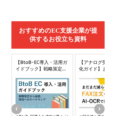
売れ筋ランキング
グ
更新日時：2026/06/26 19:05
更新日時：2026/06/26 19:05
更新日時：2026/06/26 19:05
2億円を売り上げたプロが教える note×AI 最強の
anan(アンアン)2026/07/01号 No.2501[魅せる
ベインキャピタル 企業価値向上力の秘密
副業
カラダ2026／宮舘涼太]
￥2,640
￥1,870
￥880
イシューからはじめよ［改訂版］――知的生産の「シンプ
小さな会社は戦略が9割
anan(アンアン)2026/06/24号 No.2500増刊
ルな本質」
スペシャルエディション[王道エンタメの矜持／
￥1,980
BTS]
￥2,200
￥1,100
ドリルを売るには穴を売れ
経営メモ 16年の起業家人生で得た知見
anan(アンアン)2026/07/08号 No.2502[2026
￥1,815
￥2,750
年後半、あなたの恋と運命／山田涼介]
￥880
Brand Shift(ブランド・シフト): 「信頼」で選ばれ
影響力の武器［新版］：人を動かす七つの原理
る時代の成長戦略
￥3,190
ママ投資家が育休中に１億貯めた株式投資
￥2,420
￥1,870
フィードバック経営 「沈黙の組織」から「高め合う
マーケティングの真実 P&G・グリコで学んだ失敗
組織」へ
と成長の法則
組織の成果を最大化する ルールのデザイン
￥3,080
￥2,200