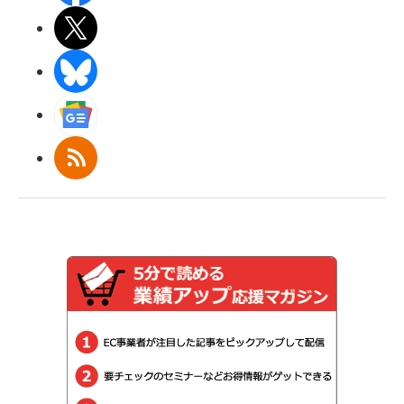
X(エックス)
BlueSky
Googleニュース
RSS