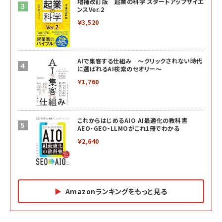
増補改訂版 起業の科学 スタートアップサイエ
ンスVer.2
￥3,520
AIで集客する仕組み ～クリックされない時代
に選ばれるAI検索のセオリー～
￥1,760
これからはじめるAIO AI最適化の教科書
AEO・GEO・LLMOがこれ1冊でわかる
￥2,640
Amazonランキングをもっと見る
Amazon マーケティング・セールス全般関連書籍 の
Amazon ビジネス・経済関連書籍 の売れ筋ランキン
Amazon 経営戦略関連書籍 の売れ筋ランキング