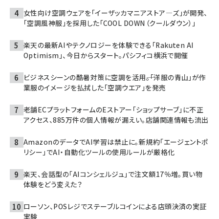
女性向け空調ウェアを「イーザッカマニアストア―ズ」が開発、
「空調風神服」を採用した「COOL DOWN（クールダウン）」
楽天の最新AIやテクノロジーを体験できる「Rakuten AI
Optimism」、今日からスタート。パシフィコ横浜で開催
ビジネスシーンの酷暑対策に空調を活用――。「洋服の青山」が作
業服のイメージを払拭した「空調ウエア」を発売
老舗ECプラットフォームのEストアー「ショップサーブ」に不正
アクセス、885万件の個人情報が漏えい。店舗関連情報も流出
AmazonのデータでAI学習は禁止に。新規約「エージェントポ
リシー」でAI・自動化ツールの使用ルールが厳格化
楽天、会話型の「AIコンシェルジュ」で注文額17％増。買い物
体験をどう変えた？
ローソン、POSレジでステーブルコインによる店頭決済の実証
実験