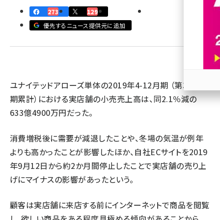
273
129
revico (739)
優先するニュース提供元に追加
ユナイテッドアローズ単体の2019年4-12月期 （第3四半
参加
期累計）における実店舗の小売売上高は、同2.1％減の
633億4900万円だった。
消費増税後に需要が減退したことや、冬場の気温が例年
よりも高かったことが影響したほか、自社ECサイトを2019
年9月12日から約2か月間停止したことで実店舗の売り上
げにマイナスの影響があったという。
顧客は実店舗に来店する前にインターネットで商品を閲覧
し、欲しい商品をある程度見極める傾向があることから、