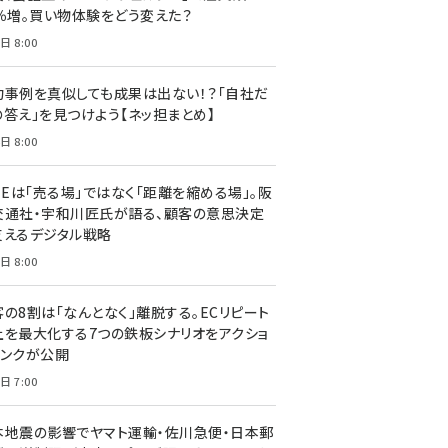
7％増。買い物体験をどう変えた？
日 8:00
功事例を真似しても成果は出ない！？「自社だ
の答え」を見つけよう【ネッ担まとめ】
日 8:00
NEは「売る場」ではなく「距離を縮める場」。阪
交通社・宇和川匠氏が語る、顧客の意思決定
支えるデジタル戦略
日 8:00
客の8割は「なんとなく」離脱する。ECリピート
上を最大化する7つの鉄板シナリオをアクショ
リンクが公開
日 7:00
本地震の影響でヤマト運輸・佐川急便・日本郵