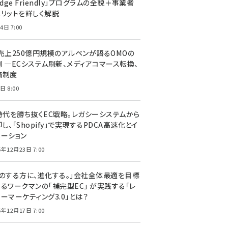
edge Friendly」プログラムの全貌＋事業者
メリットを詳しく解説
4日 7:00
C売上250億円規模のアルペンが語るOMOの
側 ―ECシステム刷新、メディアコマース転換、
価制度
日 8:00
I時代を勝ち抜くEC戦略。レガシーシステムから
し、「Shopify」で実現するPDCA高速化とイ
ベーション
5年12月23日 7:00
声のする方に、進化する。」会社全体最適を目標
するワークマンの「補完型EC」 が実践する「レ
ーマーケティング3.0」とは？
5年12月17日 7:00