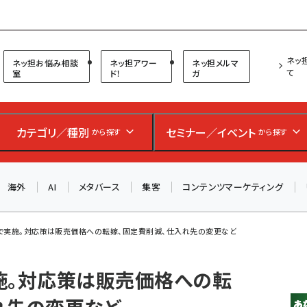
プ担当者フォーラム
ネッ
ネッ担お悩み相談
ネッ担アワー
ネッ担メルマ
て
室
ド！
ガ
お知らせ
AIが買い物を代行する時代に打つべき「次の一手」とは？
カテゴリ／種別
セミナー／イベント
から探す
から探す
アルペン、オイシックス、元UA責任者が登壇のリアルECセ
ミナー（8/26＠東京）【交流会も実施】
海外
AI
メタバース
集客
コンテンツマーケティング
8/26（水）、東京・四谷で開催。登壇者・聴講者と交流できる
交流会も実施します。すべての講演を無料で聴講できます！
%で実施。対応策は販売価格への転嫁、固定費削減、仕入れ先の変更など
施。対応策は販売価格への転