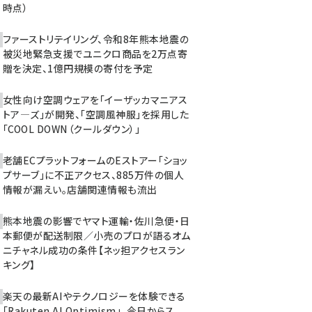
時点）
ファーストリテイリング、令和8年熊本地震の
被災地緊急支援でユニクロ商品を2万点寄
贈を決定、1億円規模の寄付を予定
女性向け空調ウェアを「イーザッカマニアス
トア―ズ」が開発、「空調風神服」を採用した
「COOL DOWN（クールダウン）」
老舗ECプラットフォームのEストアー「ショッ
プサーブ」に不正アクセス、885万件の個人
情報が漏えい。店舗関連情報も流出
熊本地震の影響でヤマト運輸・佐川急便・日
本郵便が配送制限／小売のプロが語るオム
ニチャネル成功の条件【ネッ担アクセスラン
キング】
楽天の最新AIやテクノロジーを体験できる
「Rakuten AI Optimism」、今日からス