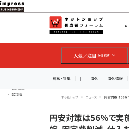
メ
イ
EC担当者
ネットショッ
ン
Web担当者
コ
製品導入
ン
企業IT
ソフト開発
テ
IoT・AI
人気／注目
から探す
ン
DCクラウド
研究・調査
ツ
エネルギー
に
連載・特集
|
海外
海外情報
ドローン
移
教育講座
EC支援
動
ネッ担トップ
ニュース
円安対策は56
パ
円安対策は56%で実
ン