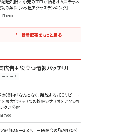
が配送制限／小売のプロが語るオムニチャネ
成功の条件【ネッ担アクセスランキング】
1日 8:00
新着記事をもっと見る
画広告も役立つ情報バッチリ！
ponsored
客の8割は「なんとなく」離脱する。ECリピート
上を最大化する7つの鉄板シナリオをアクショ
リンクが公開
日 7:00
ア評価2.5→3.8へ！ 三陽商会の「SANYO公