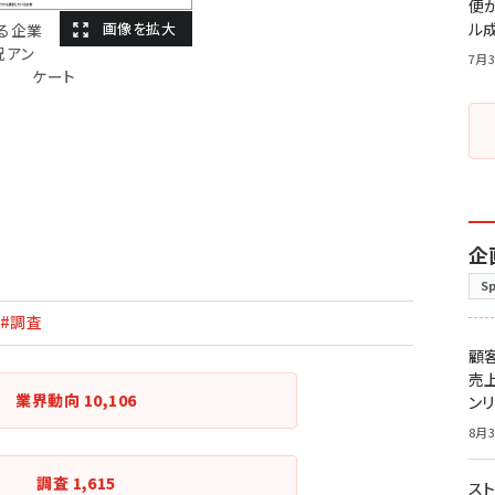
便
ル
る企業
況アン
7月3
ケート
企
S
#調査
顧
売
業界動向
10,106
ン
8月3
調査
1,615
スト