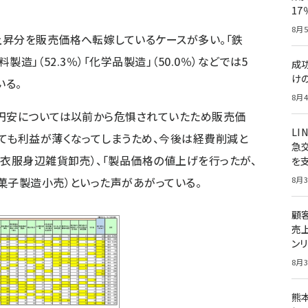
1
8月5
上昇分を販売価格へ転嫁しているケースが多い。「鉄
料製造」（52.3％）「化学品製造」（50.0％）などでは5
成
け
いる。
8月4
「円安については以前から危惧されていたため販売価
LI
ても利益が薄くなってしまうため、今後は経費削減と
急
（衣服身辺雑貨卸売）、「製品価格の値上げを行ったが、
を
菓子製造小売）といった声があがっている。
8月3
顧
売
ン
8月3
熊