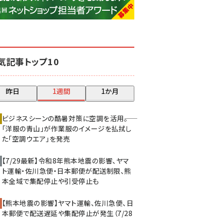
base (1068)
ビィ・フォアード (769)
revico (737)
気記事トップ10
昨日
1週間
1か月
ビジネスシーンの酷暑対策に空調を活用――。
「洋服の青山」が作業服のイメージを払拭し
た「空調ウエア」を発売
【7/29最新】令和8年熊本地震の影響、ヤマ
ト運輸・佐川急便・日本郵便が配送制限、熊
本全域で集配停止や引受停止も
【熊本地震の影響】ヤマト運輸、佐川急便、日
本郵便で配送遅延や集配停止が発生（7/28