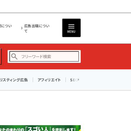
担につい
広告出稿につい
て
MENU
リスティング広告
アフィリエイト
SEO
メール
ソーシャル
amazon (2236)
yahoo (1896)
楽天 (1865)
ecbeing (1204)
アスクル (1112)