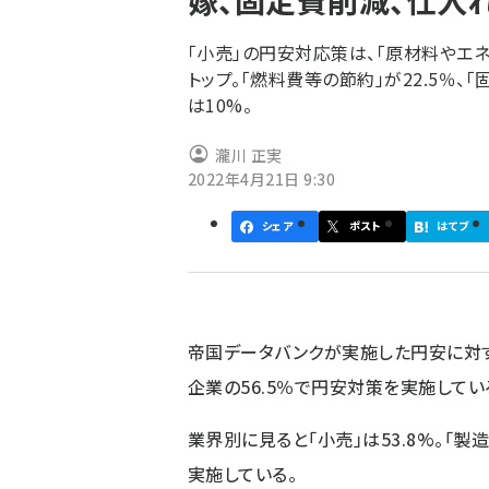
嫁、固定費削減、仕入
く
ず
「小売」の円安対応策は、「原材料やエ
トップ。「燃料費等の節約」が22.5％、
は10%。
瀧川 正実
2022年4月21日 9:30
シェア
ポスト
はてブ
帝国データバンクが実施した円安に対
企業の56.5％で円安対策を実施してい
業界別に見ると「小売」は53.8%。「製造
実施している。