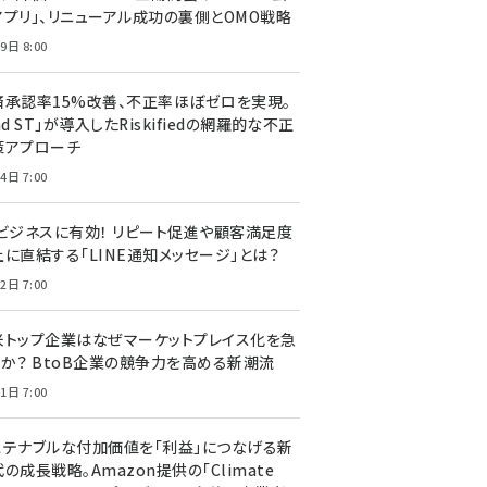
アプリ」、リニューアル成功の裏側とOMO戦略
9日 8:00
済承認率15%改善、不正率ほぼゼロを実現。
nd ST」が導入したRiskifiedの網羅的な不正
策アプローチ
4日 7:00
Cビジネスに有効！ リピート促進や顧客満足度
上に直結する「LINE通知メッセージ」とは？
2日 7:00
米トップ企業はなぜマーケットプレイス化を急
のか？ BtoB企業の競争力を高める新潮流
1日 7:00
ステナブルな付加価値を「利益」につなげる新
の成長戦略。Amazon提供の「Climate