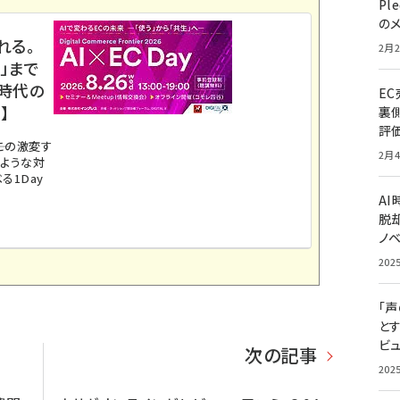
Pl
の
れる。
2月2
」まで
ス時代の
E
】
裏
評
。この激変す
2月4
のような対
る1Day
A
脱却
ノ
202
「
と
ビュ
次の記事
202