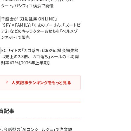
タート。パシフィコ横浜で開催
千趣会が「刀剣乱舞 ONLINE」
「SPY×FAMILY」「くまのプーさん」「ズートピ
ア2」などのキャラクターおせちを「ベルメゾ
ンネット」で販売
ECサイトの「カゴ落ち」は63%、機会損失額
は売上の2.8倍、「カゴ落ち」メールの平均開
封率42%【2026年上半期】
人気記事ランキングをもっと見る
着記事
天、会話型の「AIコンシェルジュ」で注文額