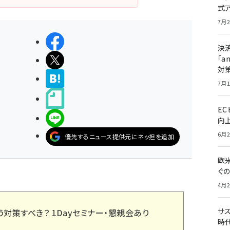
式
7月2
シェアする
決
「a
ポストする
対
>ブクマする
7月1
noteで書く
E
LINEで送る
向
6月2
優先するニュース提供元にネッ担を追加
欧
ぐ
4月2
サ
う対策すべき？ 1Dayセミナー・懇親会あり
時代