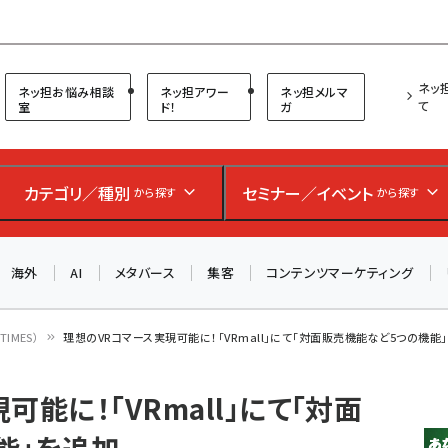
プ担当者フォーラム
ネッ
ネッ担お悩み相談
ネッ担アワー
ネッ担メルマ
て
室
ド！
ガ
お知らせ
AIが買い物を代行する時代に打つべき「次の一手」とは？
カテゴリ／種別
セミナー／イベント
から探す
から探す
アルペン、オイシックス、元UA責任者が登壇のリアルECセ
ミナー（8/26＠東京）【交流会も実施】
海外
AI
メタバース
集客
コンテンツマーケティング
8/26（水）、東京・四谷で開催。登壇者・聴講者と交流できる
交流会も実施します。すべての講演を無料で聴講できます！
IMES）
理想のVRコマース実現可能に！「VRmall」にて「対面販売機能など5つの機能
能に！「VRmall」にて「対面