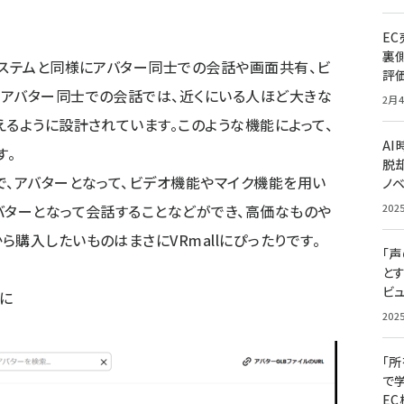
E
裏
システムと同様にアバター同士での会話や画面共有、ビ
評
。アバター同士での会話では、近くにいる人ほど大きな
2月4
えるように設計されています。このような機能によって、
A
す。
脱却
で、アバターとなって、ビデオ機能やマイク機能を用い
ノ
バターとなって会話することなどができ、高価なものや
202
購入したいものはまさにVRmallにぴったりです。
「
と
ビュ
に
202
「
で
E