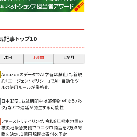
base (1081)
ビィ・フォアード (776)
revico (744)
気記事トップ10
昨日
1週間
1か月
AmazonのデータでAI学習は禁止に。新規
約「エージェントポリシー」でAI・自動化ツー
ルの使用ルールが厳格化
日本郵便、お盆期間中は郵便物や「ゆうパッ
ク」などで遅延が発生する可能性
ファーストリテイリング、令和8年熊本地震の
被災地緊急支援でユニクロ商品を2万点寄
贈を決定、1億円規模の寄付を予定