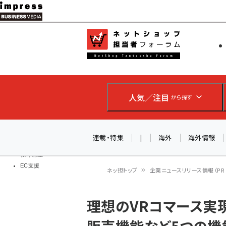
メ
イ
EC担当者
ネットショッ
ン
Web担当者
コ
製品導入
ン
企業IT
ソフト開発
テ
IoT・AI
人気／注目
から探す
ン
DCクラウド
研究・調査
ツ
エネルギー
に
連載・特集
|
海外
海外情報
ドローン
移
教育講座
EC支援
動
ネッ担トップ
企業ニュースリリース情報（PR T
パ
理想のVRコマース実現可
ン