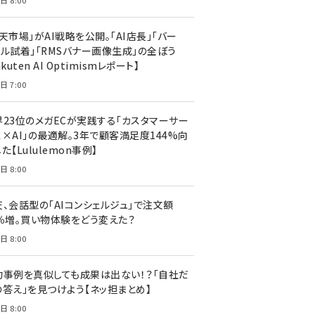
日 8:00
天市場」がAI戦略を公開。「AI店長」「バー
ャル試着」「RMSバナー画像生成」の全ぼう
akuten AI Optimismレポート】
日 7:00
界23位のメガECが実践する「カスタマーサー
ス×AI」の最適解。3年で顧客満足度144%向
た【Lululemon事例】
日 8:00
天、会話型の「AIコンシェルジュ」で注文額
7％増。買い物体験をどう変えた？
日 8:00
功事例を真似しても成果は出ない！？「自社だ
の答え」を見つけよう【ネッ担まとめ】
日 8:00