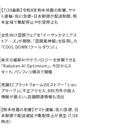
【7/29最新】令和8年熊本地震の影響、ヤマ
ト運輸・佐川急便・日本郵便が配送制限、熊
本全域で集配停止や引受停止も
女性向け空調ウェアを「イーザッカマニアス
トア―ズ」が開発、「空調風神服」を採用した
「COOL DOWN（クールダウン）」
楽天の最新AIやテクノロジーを体験できる
「Rakuten AI Optimism」、今日からス
タート。パシフィコ横浜で開催
老舗ECプラットフォームのEストアー「ショッ
プサーブ」に不正アクセス、885万件の個人
情報が漏えい。店舗関連情報も流出
【熊本地震の影響】ヤマト運輸、佐川急便、日
本郵便で配送遅延や集配停止が発生（7/28
時点）