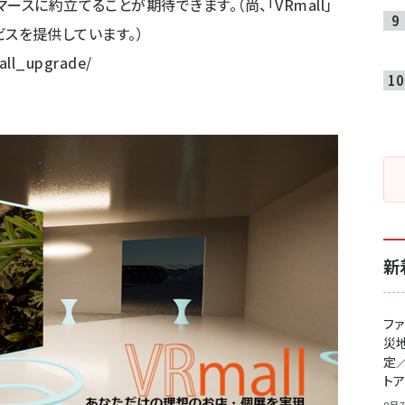
スに約立てることが期待できます。（尚、「VRmall」
ービスを提供しています。）
all_upgrade/
新
フ
災
定
ト