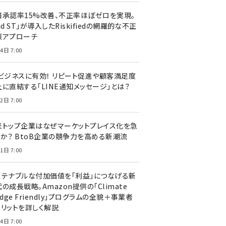
済承認率15%改善、不正率ほぼゼロを実現。
nd ST」が導入したRiskifiedの網羅的な不正
策アプローチ
4日 7:00
Cビジネスに有効！ リピート促進や顧客満足度
上に直結する「LINE通知メッセージ」とは？
2日 7:00
米トップ企業はなぜマーケットプレイス化を急
のか？ BtoB企業の競争力を高める新潮流
1日 7:00
ステナブルな付加価値を「利益」につなげる新
の成長戦略。Amazon提供の「Climate
edge Friendly」プログラムの全貌＋事業者
メリットを詳しく解説
4日 7:00