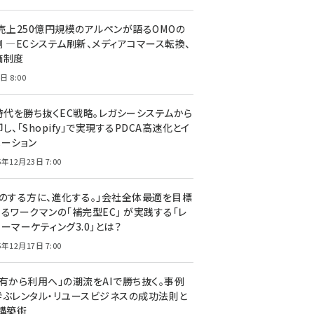
C売上250億円規模のアルペンが語るOMOの
側 ―ECシステム刷新、メディアコマース転換、
価制度
日 8:00
I時代を勝ち抜くEC戦略。レガシーシステムから
し、「Shopify」で実現するPDCA高速化とイ
ベーション
5年12月23日 7:00
声のする方に、進化する。」会社全体最適を目標
するワークマンの「補完型EC」 が実践する「レ
ーマーケティング3.0」とは？
5年12月17日 7:00
所有から利用へ」の潮流をAIで勝ち抜く。事例
学ぶレンタル・リユースビジネスの成功法則と
C構築術