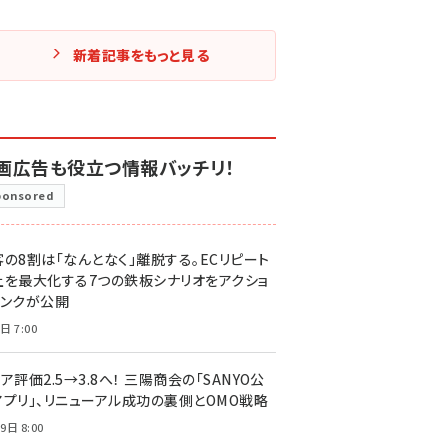
新着記事をもっと見る
画広告も役立つ情報バッチリ！
ponsored
客の8割は「なんとなく」離脱する。ECリピート
上を最大化する7つの鉄板シナリオをアクショ
リンクが公開
日 7:00
ア評価2.5→3.8へ！ 三陽商会の「SANYO公
アプリ」、リニューアル成功の裏側とOMO戦略
9日 8:00