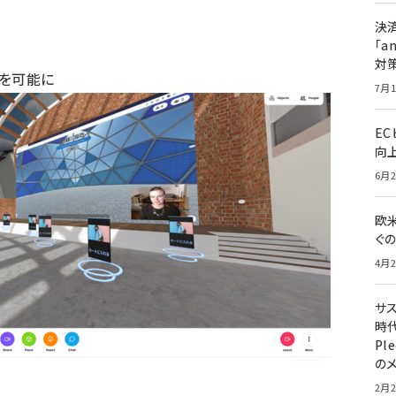
決
「a
対
売を可能に
7月1
E
向
6月2
欧
ぐ
4月2
サ
時代
Pl
の
2月2