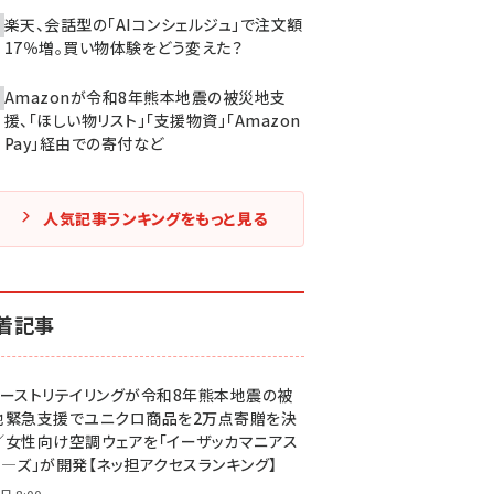
楽天、会話型の「AIコンシェルジュ」で注文額
17％増。買い物体験をどう変えた？
Amazonが令和8年熊本地震の被災地支
援、「ほしい物リスト」「支援物資」「Amazon
Pay」経由での寄付など
人気記事ランキングをもっと見る
着記事
ァーストリテイリングが令和8年熊本地震の被
地緊急支援でユニクロ商品を2万点寄贈を決
／女性向け空調ウェアを「イーザッカマニアス
ア―ズ」が開発【ネッ担アクセスランキング】