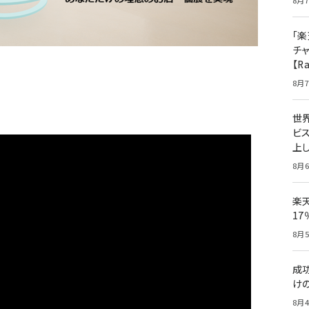
8月7
「楽
チ
【R
8月7
世
ビ
上し
8月6
楽
1
8月5
成
け
8月4