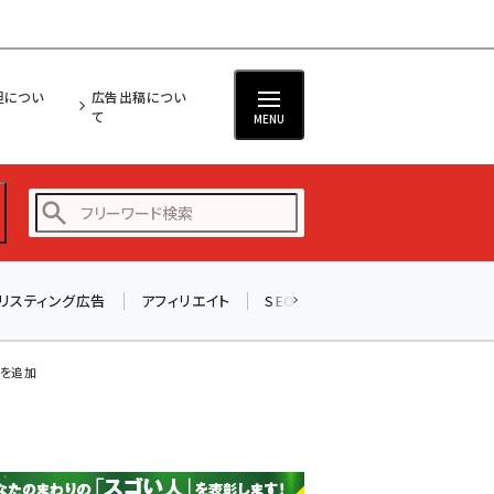
担につい
広告出稿につい
て
MENU
リスティング広告
アフィリエイト
SEO
メール
ソーシャル
amazon (2255)
yahoo (1906)
」を追加
楽天 (1874)
ecbeing (1210)
アスクル (1122)