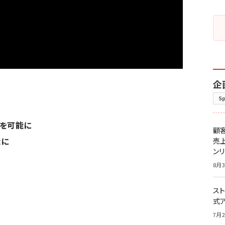
企
S
売を可能に
顧
能に
売
ン
8月3
スト
式
7月2