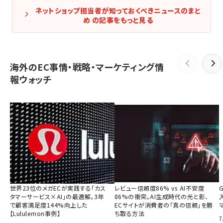
ネットショップ担当者が知っておくべきニュースのまと
め の記事をもっと見る
海外のEC事情・戦略・マーケティング情
報ウォッチ
世界23位のメガECが実践する「カス
レビュー信頼度86% vs AI不安度
タマーサービス×AI」の最適解。3年
86%の衝突。AI生成時代の光と影、
で顧客満足度144%向上した
ECサイトが消費者の「真の信頼」を勝
【Lululemon事例】
ち取る方法
7