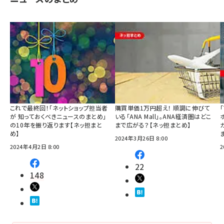
これで最終回！「ネットショップ担当者
購買単価1万円超え！ 順調に伸びて
が 知っておくべきニュースのまとめ」
いる「ANA Mall」。ANA経済圏はどこ
の10年を振り返ります【ネッ担まと
まで広がる？【ネッ担まとめ】
め】
2024年3月26日 8:00
2024年4月2日 8:00
2
22
148