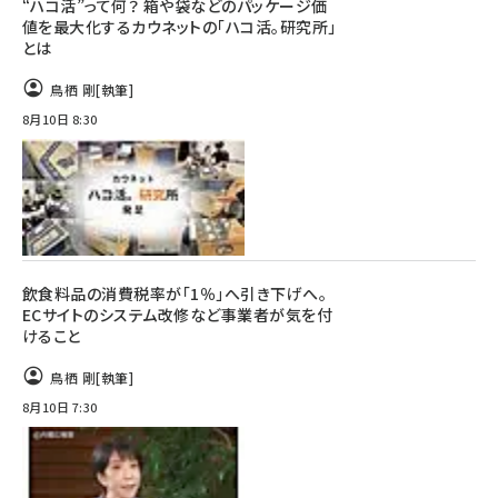
“ハコ活”って何？ 箱や袋などのパッケージ価
値を最大化するカウネットの「ハコ活。研究所」
とは
鳥栖 剛
[執筆]
8月10日 8:30
飲食料品の消費税率が「1％」へ引き下げへ。
ECサイトのシステム改修など事業者が気を付
けること
鳥栖 剛
[執筆]
8月10日 7:30