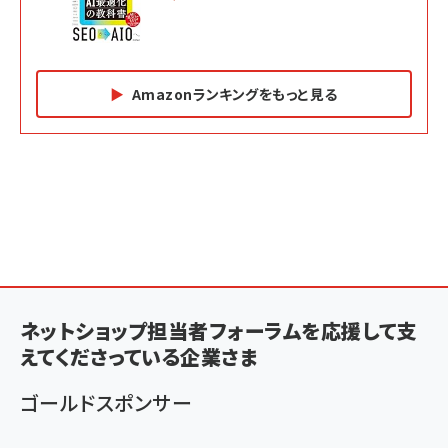
Amazonランキングをもっと見る
Amazon マーケティング・セールス全般関連書籍 の
Amazon ビジネス・経済関連書籍 の売れ筋ランキン
Amazon 経営戦略関連書籍 の売れ筋ランキング
売れ筋ランキング
グ
更新日時：2026/06/26 19:05
更新日時：2026/06/26 19:05
更新日時：2026/06/26 19:05
2億円を売り上げたプロが教える note×AI 最強の
anan(アンアン)2026/07/01号 No.2501[魅せる
ベインキャピタル 企業価値向上力の秘密
副業
カラダ2026／宮舘涼太]
￥2,640
￥1,870
￥880
イシューからはじめよ［改訂版］――知的生産の「シンプ
小さな会社は戦略が9割
anan(アンアン)2026/06/24号 No.2500増刊
ルな本質」
スペシャルエディション[王道エンタメの矜持／
ネットショップ担当者フォーラムを応援して支
￥1,980
BTS]
￥2,200
えてくださっている企業さま
￥1,100
ドリルを売るには穴を売れ
経営メモ 16年の起業家人生で得た知見
ゴールドスポンサー
anan(アンアン)2026/07/08号 No.2502[2026
￥1,815
￥2,750
年後半、あなたの恋と運命／山田涼介]