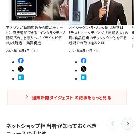
アマゾンが動画広告から商品をカー
オイシックス・ラ・大地、球団経営は
トに直接追加できる「インタラクティブ
「テストマーケティング」「認知拡大」の
動画広告」を導入へ。「プライムビデ
場。食品産業のテックタウン化を図る
オ」視聴者に購買促進
新潟での取り組みとは
2
2025年10月1日 8:30
2025年8月12日 7:00
通販新聞ダイジェスト の記事をもっと見る
ネットショップ担当者が知っておくべき
ニュースのまとめ