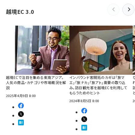
越境EC 3.0
越境ECで注目を集める東南アジア。
インバウンド客開拓のカギは「旅マ
人気の商品・カテゴリや市場概況を解
エ」「旅ナカ」「旅アト」需要の取り込
説
み。訪日観光客を越境ECを利用して
もらうためのヒント
2025年4月9日 8:00
2024年8月5日 8:00
2