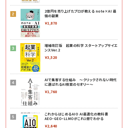
2億円を売り上げたプロが教える note×AI 最
強の副業
￥1,870
増補改訂版 起業の科学 スタートアップサイエ
ンスVer.2
￥3,520
AIで集客する仕組み ～クリックされない時代
に選ばれるAI検索のセオリー～
￥1,760
これからはじめるAIO AI最適化の教科書
AEO・GEO・LLMOがこれ1冊でわかる
￥2,640