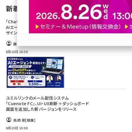
新着記事
revico (746)
「ChatGPT Work」を活用した、EC事業者の
AIエージェント実践方法が学べる【コマースデ
ザイン主催オンラインセミナー8/27開催】
藤田遥
参加登録はこちら↑
8月10日 10:30
ユミルリンクのメール配信システム
「Cuenote FC」、UI・UX刷新＋ダッシュボード
画面を追加した新バージョンをリリース
鳥栖 剛
[執筆]
8月10日 10:00