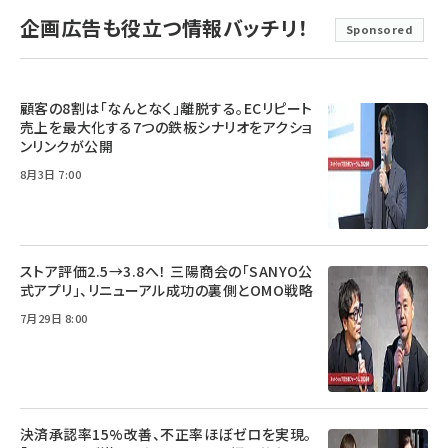
企画広告も役立つ情報バッチリ！
Sponsored
顧客の8割は「なんとなく」離脱する。ECリピート
売上を最大化する7つの鉄板シナリオをアクショ
ンリンクが公開
8月3日 7:00
ストア評価2.5→3.8へ！ 三陽商会の「SANYO公
式アプリ」、リニューアル成功の裏側とOMO戦略
7月29日 8:00
決済承認率15%改善、不正率ほぼゼロを実現。