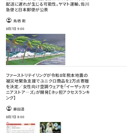
配送に遅れが生じる可能性。ヤマト運輸、佐川
急便と日本郵便が公表
鳥栖 剛
8月7日 9:00
ファーストリテイリングが令和8年熊本地震の
被災地緊急支援でユニクロ商品を2万点寄贈
を決定／女性向け空調ウェアを「イーザッカマ
ニアストア―ズ」が開発【ネッ担アクセスランキ
ング】
藤田遥
8月7日 8:00