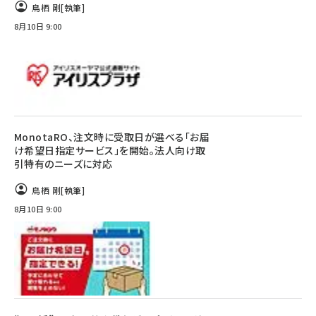
鳥栖 剛
[執筆]
8月10日 9:00
MonotaRO、注文時に受取日が選べる「お届
け希望日指定サービス」を開始。法人向け取
引特有のニーズに対応
鳥栖 剛
[執筆]
8月10日 9:00