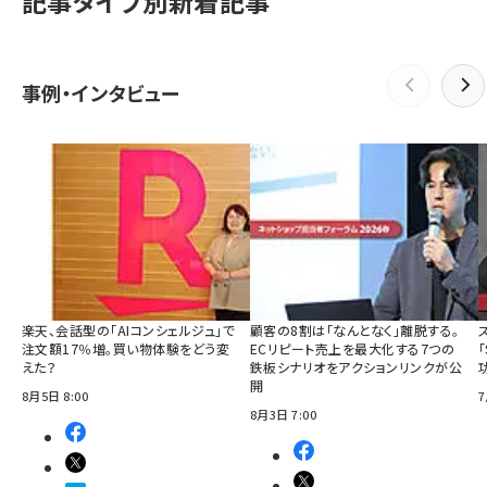
記事タイプ別新着記事
事例・インタビュー
楽天、会話型の「AIコンシェルジュ」で
顧客の8割は「なんとなく」離脱する。
注文額17％増。買い物体験をどう変
ECリピート売上を最大化する7つの
えた？
鉄板シナリオをアクションリンクが公
開
8月5日 8:00
7
8月3日 7:00