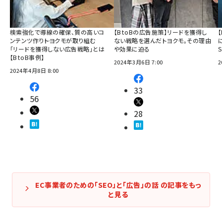
検索強化で導線の確保、質の高いコ
【BtoBの広告施策】リードを獲得し
ンテンツ作り――トヨクモが取り組む
ない戦略を選んだトヨクモ。その理由
「リードを獲得しない広告戦略」とは
や効果に迫る
【BtoB事例】
2024年3月6日 7:00
2
2024年4月8日 8:00
33
56
28
EC事業者のための「SEO」と「広告」の話 の記事をもっ
と見る