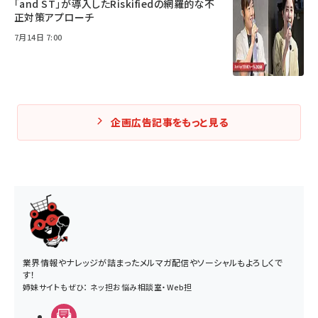
「and ST」が導入したRiskifiedの網羅的な不
正対策アプローチ
7月14日 7:00
企画広告記事をもっと見る
業界情報やナレッジが詰まったメルマガ配信やソーシャルもよろしくで
す！
姉妹サイトもぜひ：
ネッ担お悩み相談室
・
Web担
メルマガ