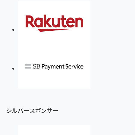
￥880
Brand Shift(ブランド・シフト): 「信頼」で選ばれ
影響力の武器［新版］：人を動かす七つの原理
る時代の成長戦略
￥3,190
ママ投資家が育休中に１億貯めた株式投資
￥2,420
￥1,870
フィードバック経営 「沈黙の組織」から「高め合う
マーケティングの真実 P&G・グリコで学んだ失敗
組織」へ
と成長の法則
組織の成果を最大化する ルールのデザイン
￥3,080
￥2,200
￥1,980
Amazonランキングをもっと見る
Amazonランキングをもっと見る
Amazonランキングをもっと見る
シルバースポンサー