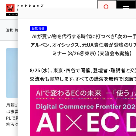
メ
ネットショップ担当者フォーラム
イ
検索
MENU
ン
お知らせ
コ
連載・特集
|
海外
海外情報
海外
AI
メタバース
AIが買い物を代行する時代に打つべき「次の一手
ン
アルペン、オイシックス、元UA責任者が登壇のリ
テ
ミナー（8/26＠東京）【交流会も実施】
ン
ツ
amazon (2260)
8/26（水）、東京・四谷で開催。登壇者・聴講者と
に
交流会も実施します。すべての講演を無料で聴講で
yahoo (1910)
移
動
楽天 (1878)
ecbeing (1213)
月額1万円の美容機器サブスク
「世界で最もAIを使うプラット
は事業として回るのか？ 事業
フォームへ」。三木谷社長が語る
アスクル (1126)
PLで見る本体利用料と専用美
楽天の「最強AIエコシステム」と
容液クロスセルのリアル
「AI店長」がもたらすECの未来
base (1085)
ビィ・フォアード (786)