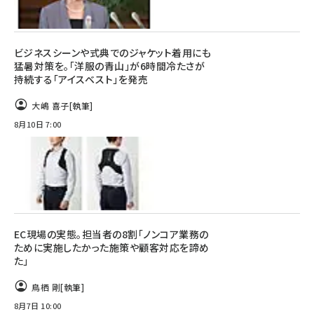
ビジネスシーンや式典でのジャケット着用にも
猛暑対策を。「洋服の青山」が6時間冷たさが
持続する「アイスベスト」を発売
大嶋 喜子
[執筆]
8月10日 7:00
EC現場の実態。担当者の8割「ノンコア業務の
ために実施したかった施策や顧客対応を諦め
た」
鳥栖 剛
[執筆]
8月7日 10:00