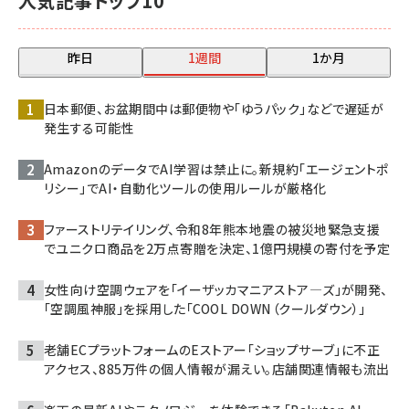
人気記事トップ10
昨日
1週間
1か月
日本郵便、お盆期間中は郵便物や「ゆうパック」などで遅延が
発生する可能性
AmazonのデータでAI学習は禁止に。新規約「エージェントポ
リシー」でAI・自動化ツールの使用ルールが厳格化
ファーストリテイリング、令和8年熊本地震の被災地緊急支援
でユニクロ商品を2万点寄贈を決定、1億円規模の寄付を予定
女性向け空調ウェアを「イーザッカマニアストア―ズ」が開発、
「空調風神服」を採用した「COOL DOWN（クールダウン）」
老舗ECプラットフォームのEストアー「ショップサーブ」に不正
アクセス、885万件の個人情報が漏えい。店舗関連情報も流出