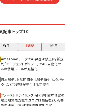
気記事トップ10
昨日
1週間
1か月
AmazonのデータでAI学習は禁止に。新規
約「エージェントポリシー」でAI・自動化ツー
ルの使用ルールが厳格化
日本郵便、お盆期間中は郵便物や「ゆうパッ
ク」などで遅延が発生する可能性
ファーストリテイリング、令和8年熊本地震の
被災地緊急支援でユニクロ商品を2万点寄
贈を決定、1億円規模の寄付を予定