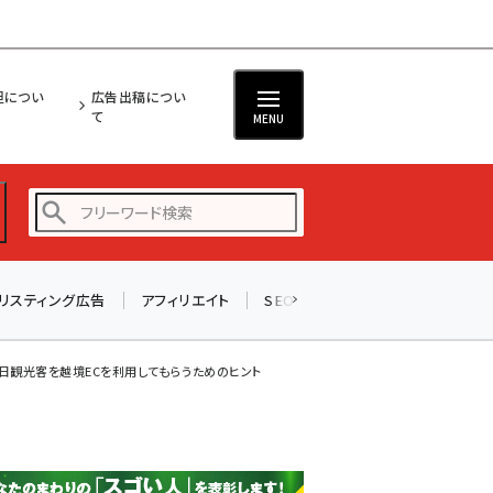
担につい
広告出稿につい
て
MENU
リスティング広告
アフィリエイト
SEO
メール
ソーシャル
amazon (2253)
yahoo (1905)
訪日観光客を越境ECを利用してもらうためのヒント
楽天 (1873)
ecbeing (1210)
アスクル (1122)