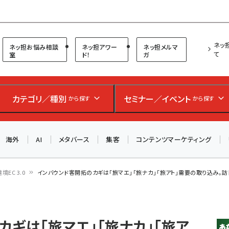
プ担当者フォーラム
ネッ
ネッ担お悩み相談
ネッ担アワー
ネッ担メルマ
て
室
ド！
ガ
お知らせ
AIが買い物を代行する時代に打つべき「次の一手」とは？
カテゴリ／種別
セミナー／イベント
アルペン、オイシックス、元UA責任者が登壇のリアルECセ
から探す
から探す
ミナー（8/26＠東京）【交流会も実施】
海外
AI
メタバース
集客
コンテンツマーケティング
8/26（水）、東京・四谷で開催。登壇者・聴講者と交流できる
交流会も実施します。すべての講演を無料で聴講できます！
越境EC 3.0
インバウンド客開拓のカギは「旅マエ」「旅ナカ」「旅アト」需要の取り込み。
ギは「旅マエ」「旅ナカ」「旅ア