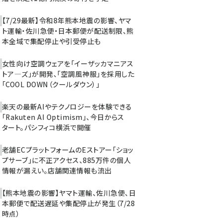
【7/29最新】令和8年熊本地震の影響、ヤマ
ト運輸・佐川急便・日本郵便が配送制限、熊
本全域で集配停止や引受停止も
女性向け空調ウェアを「イーザッカマニアス
トア―ズ」が開発、「空調風神服」を採用した
「COOL DOWN（クールダウン）」
楽天の最新AIやテクノロジーを体験できる
「Rakuten AI Optimism」、今日からス
タート。パシフィコ横浜で開催
老舗ECプラットフォームのEストアー「ショッ
プサーブ」に不正アクセス、885万件の個人
情報が漏えい。店舗関連情報も流出
【熊本地震の影響】ヤマト運輸、佐川急便、日
本郵便で配送遅延や集配停止が発生（7/28
時点）