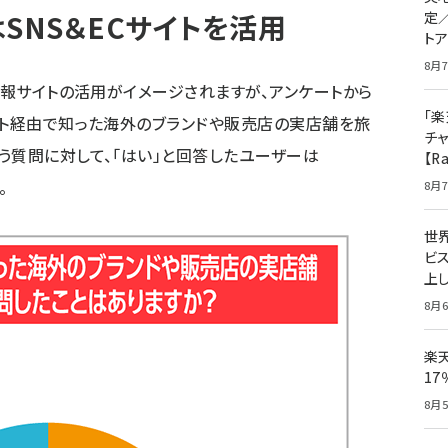
SNS＆ECサイトを活用
定
ト
8月7
情報サイトの活用がイメージされますが、アンケートから
「楽
イト経由で知った海外のブランドや販売店の実店舗を旅
チ
う質問に対して、「はい」と回答したユーザーは
【R
。
8月7
世
ビ
上し
8月6
楽
1
8月5