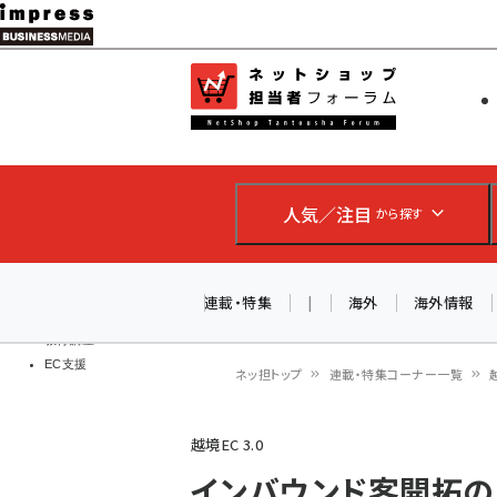
メ
イ
EC担当者
ネットショッ
ン
Web担当者
コ
製品導入
ン
企業IT
ソフト開発
テ
IoT・AI
人気／注目
から探す
ン
DCクラウド
研究・調査
ツ
エネルギー
に
連載・特集
|
海外
海外情報
ドローン
移
教育講座
EC支援
動
ネッ担トップ
連載・特集コーナー一覧
パ
越境EC 3.0
ン
インバウンド客開拓のカ