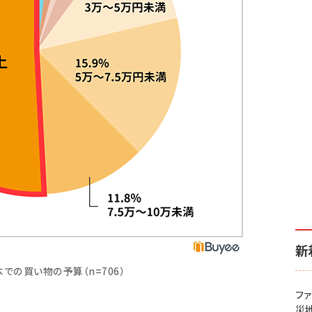
新
での買い物の予算（n=706）
フ
災