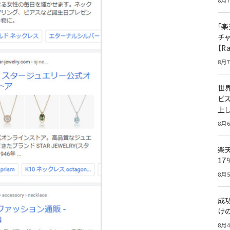
8月7
「楽
チ
【R
8月7
世
ビ
上し
8月6
楽
1
8月5
成
け
8月4