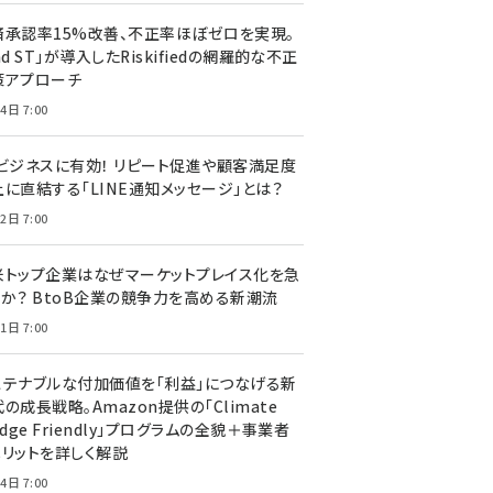
済承認率15%改善、不正率ほぼゼロを実現。
nd ST」が導入したRiskifiedの網羅的な不正
策アプローチ
4日 7:00
Cビジネスに有効！ リピート促進や顧客満足度
上に直結する「LINE通知メッセージ」とは？
2日 7:00
米トップ企業はなぜマーケットプレイス化を急
のか？ BtoB企業の競争力を高める新潮流
1日 7:00
ステナブルな付加価値を「利益」につなげる新
の成長戦略。Amazon提供の「Climate
edge Friendly」プログラムの全貌＋事業者
メリットを詳しく解説
4日 7:00