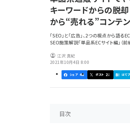
く
キーワードからの脱却
ず
から“売れる”コンテ
「SEO」と「広告」、2つの視点から語
SEO施策解説「単品系ECサイト編」（前
江沢 真紀
2021年10月4日 8:00
48
27
シェア
ポスト
はて
目次