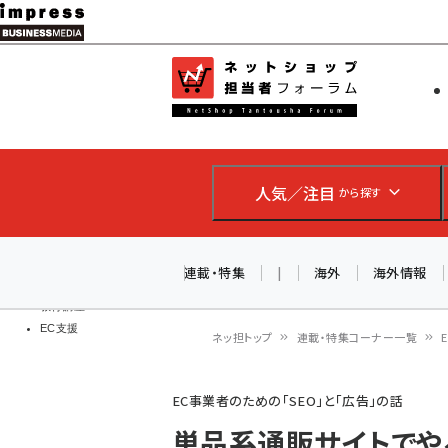
メ
イ
EC担当者
ネットショッ
ン
Web担当者
コ
製品導入
ン
企業IT
ソフト開発
テ
IoT・AI
人気／注目
から探す
ン
DCクラウド
研究・調査
ツ
エネルギー
に
連載・特集
|
海外
海外情報
ドローン
移
教育講座
EC支援
動
ネッ担トップ
連載・特集コーナー一覧
パ
EC事業者のための「SEO」と「広告」の話
ン
単品系通販サイトでや