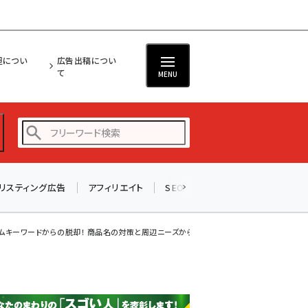
担につい
広告出稿につい
て
MENU
リスティング広告
アフィリエイト
SEO
メール
ソーシャル
amazon (2249)
yahoo (1901)
ムキーワードからの脱却！ 商品名の対策と周辺ニーズから“売れる”コンテンツ...
楽天 (1871)
ecbeing (1207)
アスクル (1119)