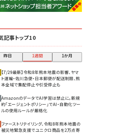
base (1077)
ビィ・フォアード (773)
revico (740)
気記事トップ10
昨日
1週間
1か月
【7/29最新】令和8年熊本地震の影響、ヤマ
ト運輸・佐川急便・日本郵便が配送制限、熊
本全域で集配停止や引受停止も
AmazonのデータでAI学習は禁止に。新規
約「エージェントポリシー」でAI・自動化ツー
ルの使用ルールが厳格化
ファーストリテイリング、令和8年熊本地震の
被災地緊急支援でユニクロ商品を2万点寄