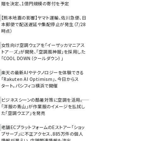
贈を決定、1億円規模の寄付を予定
【熊本地震の影響】ヤマト運輸、佐川急便、日
本郵便で配送遅延や集配停止が発生（7/28
時点）
女性向け空調ウェアを「イーザッカマニアス
トア―ズ」が開発、「空調風神服」を採用した
「COOL DOWN（クールダウン）」
楽天の最新AIやテクノロジーを体験できる
「Rakuten AI Optimism」、今日からス
タート。パシフィコ横浜で開催
ビジネスシーンの酷暑対策に空調を活用――。
「洋服の青山」が作業服のイメージを払拭し
た「空調ウエア」を発売
老舗ECプラットフォームのEストアー「ショッ
プサーブ」に不正アクセス、885万件の個人
情報が漏えい。店舗関連情報も流出