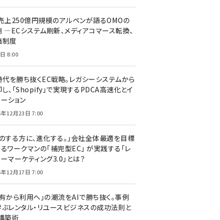
C売上250億円規模のアルペンが語るOMOの
側 ―ECシステム刷新、メディアコマース転換、
価制度
日 8:00
I時代を勝ち抜くEC戦略。レガシーシステムから
し、「Shopify」で実現するPDCA高速化とイ
ベーション
5年12月23日 7:00
声のする方に、進化する。」会社全体最適を目標
するワークマンの「補完型EC」 が実践する「レ
ーマーケティング3.0」とは？
5年12月17日 7:00
所有から利用へ」の潮流をAIで勝ち抜く。事例
学ぶレンタル・リユースビジネスの成功法則と
C構築術