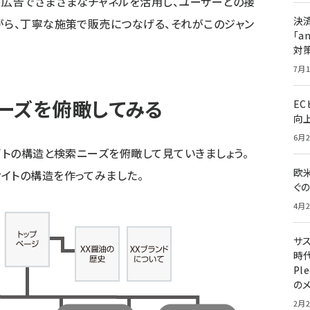
 × 広告でさまざまなチャネルを活用し、ユーザーとの接
決
がら、丁寧な施策で販売につなげる、それがこのジャン
「a
対
7月1
ーズを俯瞰してみる
E
向
6月2
イトの構造と検索ニーズを俯瞰して見ていきましょう。
欧
イトの構造を作ってみました。
ぐ
4月2
サ
時代
Pl
の
2月2