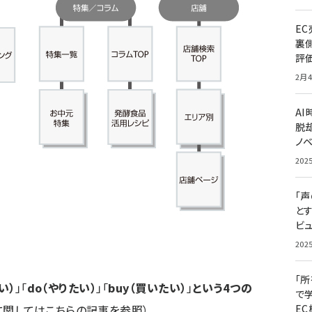
E
裏
評
2月4
A
脱却
ノ
202
「
と
ビュ
202
「
い）
」「
do（やりたい）
」「
buy（買いたい）
」
という4つの
で
に関しては
こちら
の記事を参照）。
E