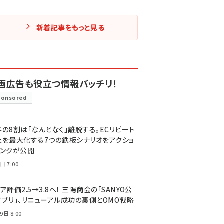
新着記事をもっと見る
画広告も役立つ情報バッチリ！
ponsored
客の8割は「なんとなく」離脱する。ECリピート
上を最大化する7つの鉄板シナリオをアクショ
リンクが公開
日 7:00
ア評価2.5→3.8へ！ 三陽商会の「SANYO公
アプリ」、リニューアル成功の裏側とOMO戦略
9日 8:00