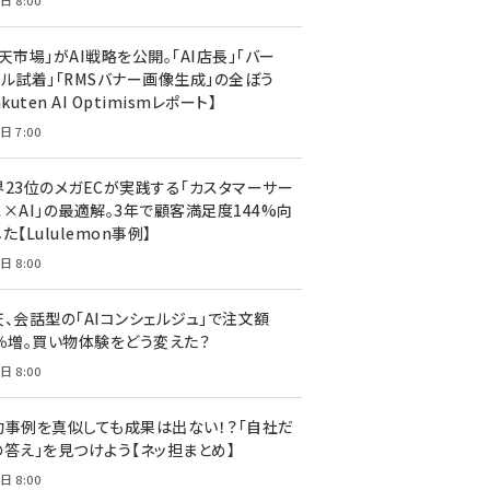
日 8:00
天市場」がAI戦略を公開。「AI店長」「バー
ャル試着」「RMSバナー画像生成」の全ぼう
akuten AI Optimismレポート】
日 7:00
界23位のメガECが実践する「カスタマーサー
ス×AI」の最適解。3年で顧客満足度144%向
た【Lululemon事例】
日 8:00
天、会話型の「AIコンシェルジュ」で注文額
7％増。買い物体験をどう変えた？
日 8:00
功事例を真似しても成果は出ない！？「自社だ
の答え」を見つけよう【ネッ担まとめ】
日 8:00