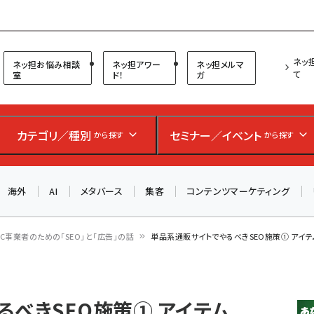
プ担当者フォーラム
ネッ
ネッ担お悩み相談
ネッ担アワー
ネッ担メルマ
て
室
ド！
ガ
カテゴリ／種別
セミナー／イベント
から探す
から探す
海外
AI
メタバース
集客
コンテンツマーケティング
EC事業者のための「SEO」と「広告」の話
単品系通販サイトでやるべきSEO施策① アイテ
るべきSEO施策① アイテム