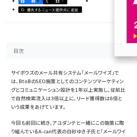
49
33
優先するニュース提供元に追加
revico (744)
目次
参加
サイボウズのメール共有システム「メールワイズ」で
は、BtoBのSEO施策としてのコンテンツマーケティン
グとコミュニケーション設計を1年以上実施し、従前比
で自然検索流入は3倍以上に、リード獲得数は6倍と
いう成果をあげています。
今回も前回に続き、アユダンテと一緒にこの施策に取
り組んでいるA-can代表の白砂ゆき子氏と「メールワイ