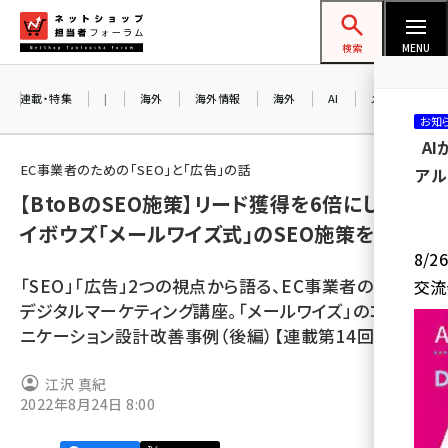
メ
ネットショップ担当者フォーラム
イ
検索
MENU
ン
コ
連載・特集
|
海外
海外情報
海外
AI
メタバース
お知
ン
A
テ
EC事業者のための「SEO」と「広告」の話
アル
ン
【BtoBのSEO施策】リード獲得を6倍にしたサ
ツ
amazon (2255)
イボウズ「メールワイズ式」のSEO施策を解説
に
8/
yahoo (1906)
移
「SEO」「広告」2つの視点から語る、EC事業者のための
交流
動
楽天 (1874)
デジタルマーケティング講座。「メールワイズ」のコミュ
ニケーション設計改善事例（後編）【連載第14回】
ecbeing (1210)
アスクル (1122)
江沢 真紀
2022年8月24日 8:00
base (1081)
ビィ・フォアード (776)