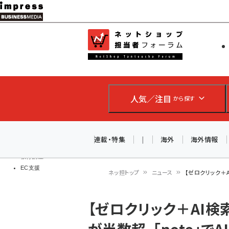
メ
イ
EC担当者
ネットショッ
ン
Web担当者
コ
製品導入
ン
企業IT
ソフト開発
テ
IoT・AI
人気／注目
から探す
ン
DCクラウド
研究・調査
ツ
エネルギー
に
連載・特集
|
海外
海外情報
ドローン
移
教育講座
EC支援
動
ネッ担トップ
ニュース
【ゼロクリック＋A
パ
【ゼロクリック＋AI検
ン