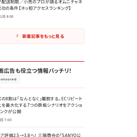
が配送制限／小売のプロが語るオムニチャネ
成功の条件【ネッ担アクセスランキング】
1日 8:00
新着記事をもっと見る
画広告も役立つ情報バッチリ！
ponsored
客の8割は「なんとなく」離脱する。ECリピート
上を最大化する7つの鉄板シナリオをアクショ
リンクが公開
日 7:00
ア評価2.5→3.8へ！ 三陽商会の「SANYO公