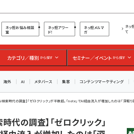
プ担当者フォーラム
ネッ
ネッ担お悩み相談
ネッ担アワー
ネッ担メルマ
て
室
ド！
ガ
お知らせ
AIが買い物を代行する時代に打つべき「次の一手」とは？
アルペン、オイシックス、元UA責任者が登壇のリアルECセ
カテゴリ／種別
セミナー／イベント
から探す
から探す
ミナー（8/26＠東京）【交流会も実施】
海外
AI
メタバース
集客
コンテンツマーケティング
8/26（水）、東京・四谷で開催。登壇者・聴講者と交流できる
交流会も実施します。すべての講演を無料で聴講できます！
I検索時代の調査】「ゼロクリック」が半数超。「note」でAI経由流入が増加したのは「深堀り記事
索時代の調査】「ゼロクリック」