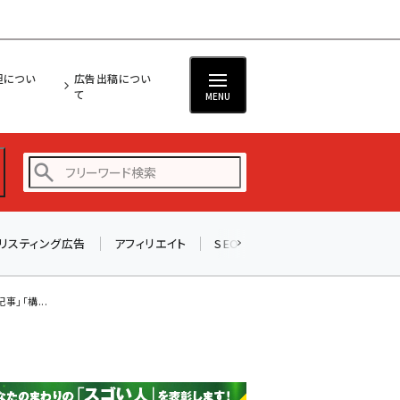
担につい
広告出稿につい
て
MENU
リスティング広告
アフィリエイト
SEO
メール
ソーシャル
amazon (2236)
yahoo (1896)
」「構...
楽天 (1865)
ecbeing (1204)
アスクル (1112)