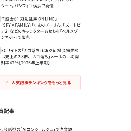
タート。パシフィコ横浜で開催
千趣会が「刀剣乱舞 ONLINE」
「SPY×FAMILY」「くまのプーさん」「ズートピ
ア2」などのキャラクターおせちを「ベルメゾ
ンネット」で販売
ECサイトの「カゴ落ち」は63%、機会損失額
は売上の2.8倍、「カゴ落ち」メールの平均開
封率42%【2026年上半期】
人気記事ランキングをもっと見る
着記事
天、会話型の「AIコンシェルジュ」で注文額