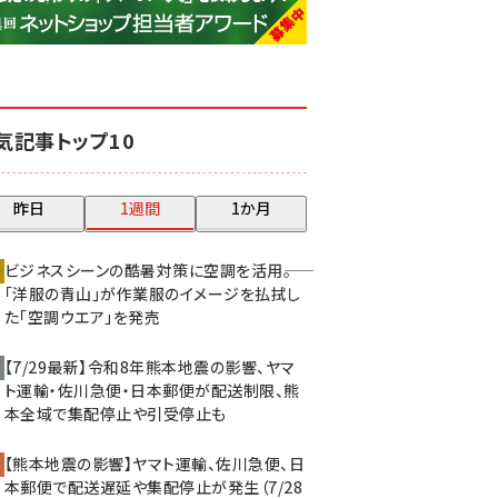
base (1068)
ビィ・フォアード (769)
revico (737)
気記事トップ10
昨日
1週間
1か月
ビジネスシーンの酷暑対策に空調を活用――。
「洋服の青山」が作業服のイメージを払拭し
た「空調ウエア」を発売
【7/29最新】令和8年熊本地震の影響、ヤマ
ト運輸・佐川急便・日本郵便が配送制限、熊
本全域で集配停止や引受停止も
【熊本地震の影響】ヤマト運輸、佐川急便、日
本郵便で配送遅延や集配停止が発生（7/28