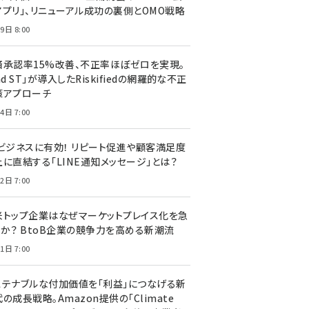
アプリ」、リニューアル成功の裏側とOMO戦略
9日 8:00
済承認率15%改善、不正率ほぼゼロを実現。
nd ST」が導入したRiskifiedの網羅的な不正
策アプローチ
4日 7:00
Cビジネスに有効！ リピート促進や顧客満足度
上に直結する「LINE通知メッセージ」とは？
2日 7:00
米トップ企業はなぜマーケットプレイス化を急
のか？ BtoB企業の競争力を高める新潮流
1日 7:00
ステナブルな付加価値を「利益」につなげる新
の成長戦略。Amazon提供の「Climate