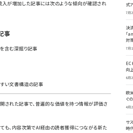
由で流入が増加した記事には次のような傾向が確認され
式
7月2
決
記事
「a
対
見を含む深掘り記事
7月1
E
向
6月2
やすい文書構造の記事
欧
ぐ
公開された記事で、普遍的な価値を持つ情報が評価さ
4月2
サ
くても、内容次第でAI経由の読者獲得につながる新た
時代