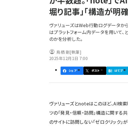
が半数超。「note」
く
堀り記事」「構造が明確
ず
ヴァリューズはWeb行動ログデータから、
はプラットフォーム内データを用いて、
のかを分析した。
鳥栖 剛
[執筆]
2025年12月1日 7:00
シェア
ポスト
はてブ
ヴァリューズとnoteはこのほど、AI
ツの「発見・信頼・訪問」構造に関する
のサイトに訪問しない「ゼロクリック」が半