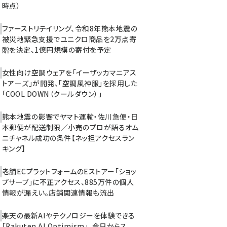
時点）
ファーストリテイリング、令和8年熊本地震の
被災地緊急支援でユニクロ商品を2万点寄
贈を決定、1億円規模の寄付を予定
女性向け空調ウェアを「イーザッカマニアス
トア―ズ」が開発、「空調風神服」を採用した
「COOL DOWN（クールダウン）」
熊本地震の影響でヤマト運輸・佐川急便・日
本郵便が配送制限／小売のプロが語るオム
ニチャネル成功の条件【ネッ担アクセスラン
キング】
老舗ECプラットフォームのEストアー「ショッ
プサーブ」に不正アクセス、885万件の個人
情報が漏えい。店舗関連情報も流出
楽天の最新AIやテクノロジーを体験できる
「Rakuten AI Optimism」、今日からス