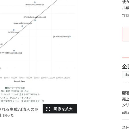
便
ル
7月3
企
S
顧
売
ン
される生成AI流入の期
8月3
上回った
スト