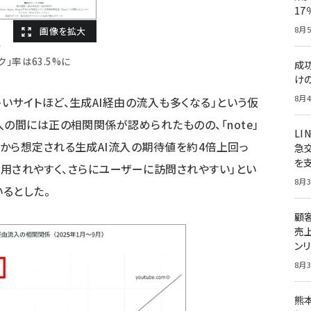
1
8月5
ロ
ッ
ク」率は63.5%に
成
け
8月4
いサイトほど、生成AI経由の流入も多くなる」という仮
の間には正の相関関係が認められたものの、「note」
LI
から想定される生成AI流入の期待値を約4倍上回っ
急
を
に引用されやすく、さらにユーザーに訪問されやすい」とい
8月3
るとした。
顧
売
ン
8月3
熊