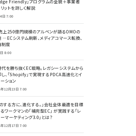
edge Friendly」プログラムの全貌＋事業者
メリットを詳しく解説
4日 7:00
C売上250億円規模のアルペンが語るOMOの
側 ―ECシステム刷新、メディアコマース転換、
価制度
日 8:00
I時代を勝ち抜くEC戦略。レガシーシステムから
し、「Shopify」で実現するPDCA高速化とイ
ベーション
5年12月23日 7:00
声のする方に、進化する。」会社全体最適を目標
するワークマンの「補完型EC」 が実践する「レ
ーマーケティング3.0」とは？
5年12月17日 7:00