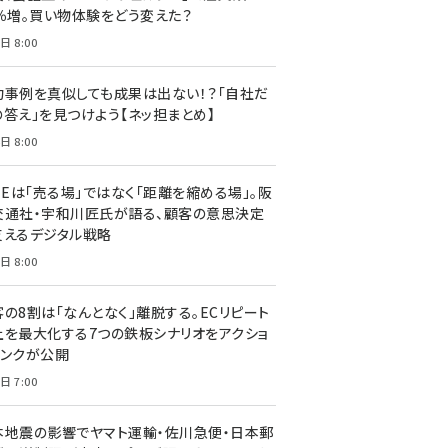
7％増。買い物体験をどう変えた？
日 8:00
功事例を真似しても成果は出ない！？「自社だ
の答え」を見つけよう【ネッ担まとめ】
日 8:00
NEは「売る場」ではなく「距離を縮める場」。阪
交通社・宇和川匠氏が語る、顧客の意思決定
支えるデジタル戦略
日 8:00
客の8割は「なんとなく」離脱する。ECリピート
上を最大化する7つの鉄板シナリオをアクショ
リンクが公開
日 7:00
本地震の影響でヤマト運輸・佐川急便・日本郵