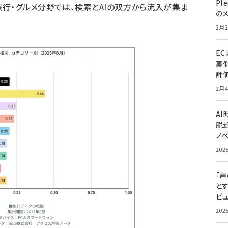
Pl
行・グルメ分野では、検索とAIの双方から流入が集ま
の
2月2
E
裏
評
2月4
A
脱却
ノ
202
「
と
ビュ
202