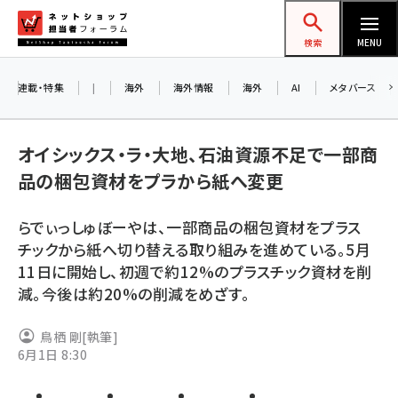
メ
ネットショップ担当者フォーラム
イ
検索
MENU
ン
コ
連載・特集
|
海外
海外情報
海外
AI
メタバース
ン
テ
オイシックス・ラ・大地、石油資源不足で一部商
ン
品の梱包資材をプラから紙へ変更
ツ
amazon (2249)
に
らでぃっしゅぼーやは、一部商品の梱包資材をプラス
yahoo (1901)
移
チックから紙へ切り替える取り組みを進めている。5月
動
楽天 (1871)
11日に開始し、初週で約12%のプラスチック資材を削
減。今後は約20%の削減をめざす。
ecbeing (1207)
アスクル (1119)
鳥栖 剛
[執筆]
6月1日 8:30
base (1077)
ビィ・フォアード (773)