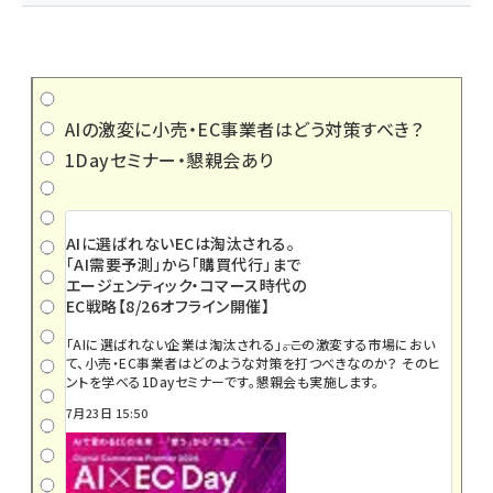
AIの激変に小売・EC事業者はどう対策すべき？
1Dayセミナー・懇親会あり
AIに選ばれないECは淘汰される。
「AI需要予測」から「購買代行」まで
エージェンティック・コマース時代の
EC戦略【8/26オフライン開催】
「AIに選ばれない企業は淘汰される」――。この激変する市場におい
て、小売・EC事業者はどのような対策を打つべきなのか？ そのヒ
ントを学べる1Dayセミナーです。懇親会も実施します。
7月23日 15:50