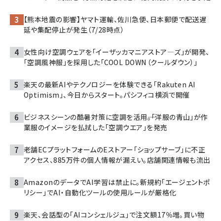
【熊本地震の影響】ヤマト運輸、佐川急便、日本郵便で配送遅
延や集配停止が発生（7/28時点）
女性向け空調ウェアを「イーザッカマニアストア―ズ」が開発、
「空調風神服」を採用した「COOL DOWN（クールダウン）」
楽天の最新AIやテクノロジーを体験できる「Rakuten AI
Optimism」、今日からスタート。パシフィコ横浜で開催
ビジネスシーンの酷暑対策に空調を活用――。「洋服の青山」が作
業服のイメージを払拭した「空調ウエア」を発売
老舗ECプラットフォームのEストアー「ショップサーブ」に不正
アクセス、885万件の個人情報が漏えい。店舗関連情報も流出
AmazonのデータでAI学習は禁止に。新規約「エージェントポ
リシー」でAI・自動化ツールの使用ルールが厳格化
楽天、会話型の「AIコンシェルジュ」で注文額17％増。買い物