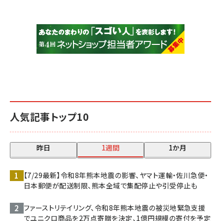
人気記事トップ10
昨日
1週間
1か月
【7/29最新】令和8年熊本地震の影響、ヤマト運輸・佐川急便・
日本郵便が配送制限、熊本全域で集配停止や引受停止も
ファーストリテイリング、令和8年熊本地震の被災地緊急支援
でユニクロ商品を2万点寄贈を決定、1億円規模の寄付を予定