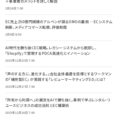
＋事業者のメリットを詳しく解説
2月24日 7:00
EC売上250億円規模のアルペンが語るOMOの裏側 ―ECシステム
刷新、メディアコマース転換、評価制度
2月4日 8:00
AI時代を勝ち抜くEC戦略。レガシーシステムから脱却し、
「Shopify」で実現するPDCA高速化とイノベーション
2025年12月23日 7:00
「声のする方に、進化する。」会社全体最適を目標とするワークマン
の「補完型EC」 が実践する「レビューマーケティング3.0」とは？
2025年12月17日 7:00
「所有から利用へ」の潮流をAIで勝ち抜く。事例で学ぶレンタル・リ
ユースビジネスの成功法則とEC構築術
2025年12月16日 7:00