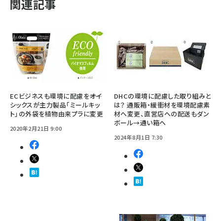
関連記事
ECビジネスも環境に配慮を――オイ
DHCの環境に配慮した取り組みと
シックスが主力製品「ミールキッ
は？ 通販箱・緩衝材を環境配慮素
ト」の外袋を植物由来プラに変更
材へ変更、直営店への配送もダン
ボール→通い箱へ
2020年2月21日 9:00
2024年8月1日 7:30