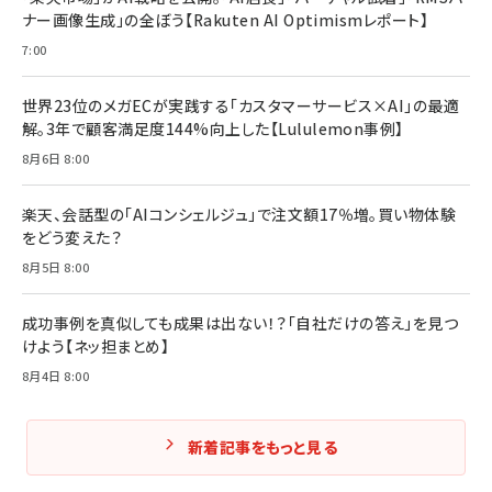
ナー画像生成」の全ぼう【Rakuten AI Optimismレポート】
フィードバック経営 「沈黙の組織」から「高め合う
マーケティングの真実 P&G・グリコで学んだ失敗
組織」へ
と成長の法則
7:00
組織の成果を最大化する ルールのデザイン
￥3,080
￥2,200
￥1,980
世界23位のメガECが実践する「カスタマーサービス×AI」の最適
解。3年で顧客満足度144%向上した【Lululemon事例】
Amazonランキングをもっと見る
Amazonランキングをもっと見る
8月6日 8:00
Amazonランキングをもっと見る
楽天、会話型の「AIコンシェルジュ」で注文額17％増。買い物体験
をどう変えた？
8月5日 8:00
成功事例を真似しても成果は出ない！？「自社だけの答え」を見つ
けよう【ネッ担まとめ】
8月4日 8:00
新着記事をもっと見る