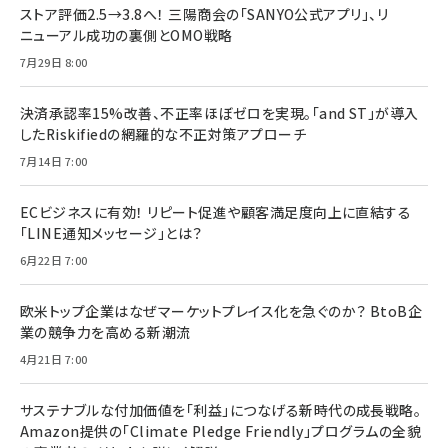
ストア評価2.5→3.8へ！ 三陽商会の「SANYO公式アプリ」、リ
ニューアル成功の裏側とOMO戦略
7月29日 8:00
決済承認率15%改善、不正率ほぼゼロを実現。「and ST」が導入
したRiskifiedの網羅的な不正対策アプローチ
7月14日 7:00
ECビジネスに有効！ リピート促進や顧客満足度向上に直結する
「LINE通知メッセージ」とは？
6月22日 7:00
欧米トップ企業はなぜマーケットプレイス化を急ぐのか？ BtoB企
業の競争力を高める新潮流
4月21日 7:00
サステナブルな付加価値を「利益」につなげる新時代の成長戦略。
Amazon提供の「Climate Pledge Friendly」プログラムの全貌