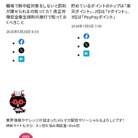
職場で熱中症対策をしないと罰則
貯めているポイントのトップは「楽
が課せられるの知ってた？ 改正労
天ポイント」、2位は「Vポイント」、
働安全衛生規則の施行で知ってお
3位は「PayPayポイント」
くべきこと
2024年7月5日 7:00
2025年5月26日 8:30
業界情報やナレッジが詰まったメルマガ配信やソーシャルもよろしくです！
姉妹サイトもぜひ：
ネッ担お悩み相談室
・
Web担