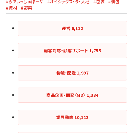
#らでぃっしゅぼーや
#オイシックス・ラ・大地
#包装
#梱包
#資材
#野菜
運営
6,112
顧客対応・顧客サポート
1,755
物流・配送
1,997
商品企画・開発（MD）
1,334
業界動向
10,113