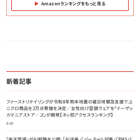
Amazonランキングをもっと見る
Amazon マーケティング・セールス全般関連書籍 の
Amazon ビジネス・経済関連書籍 の売れ筋ランキン
Amazon 経営戦略関連書籍 の売れ筋ランキング
売れ筋ランキング
グ
更新日時：2026/06/26 19:05
更新日時：2026/06/26 19:05
更新日時：2026/06/26 19:05
2億円を売り上げたプロが教える note×AI 最強の
anan(アンアン)2026/07/01号 No.2501[魅せる
ベインキャピタル 企業価値向上力の秘密
副業
カラダ2026／宮舘涼太]
￥2,640
￥1,870
￥880
イシューからはじめよ［改訂版］――知的生産の「シンプ
小さな会社は戦略が9割
anan(アンアン)2026/06/24号 No.2500増刊
ルな本質」
スペシャルエディション[王道エンタメの矜持／
￥1,980
新着記事
BTS]
￥2,200
￥1,100
ドリルを売るには穴を売れ
経営メモ 16年の起業家人生で得た知見
ファーストリテイリングが令和8年熊本地震の被災地緊急支援でユ
anan(アンアン)2026/07/08号 No.2502[2026
￥1,815
￥2,750
ニクロ商品を2万点寄贈を決定／女性向け空調ウェアを「イーザッ
年後半、あなたの恋と運命／山田涼介]
カマニアストア―ズ」が開発【ネッ担アクセスランキング】
￥880
Brand Shift(ブランド・シフト): 「信頼」で選ばれ
影響力の武器［新版］：人を動かす七つの原理
8:00
る時代の成長戦略
￥3,190
ママ投資家が育休中に１億貯めた株式投資
￥2,420
￥1,870
「楽天市場」がAI戦略を公開。「AI店長」「バーチャル試着」「RMSバ