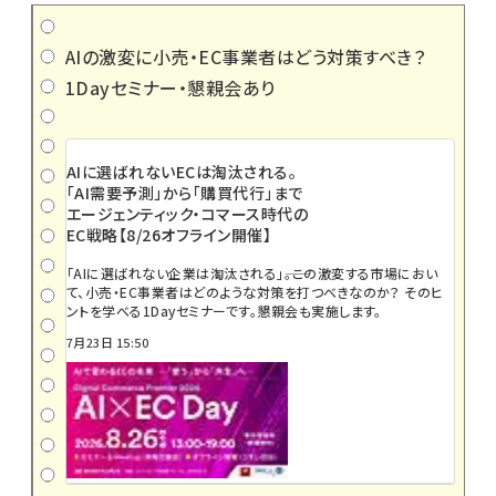
AIの激変に小売・EC事業者はどう対策すべき？
1Dayセミナー・懇親会あり
AIに選ばれないECは淘汰される。
「AI需要予測」から「購買代行」まで
エージェンティック・コマース時代の
EC戦略【8/26オフライン開催】
「AIに選ばれない企業は淘汰される」――。この激変する市場におい
て、小売・EC事業者はどのような対策を打つべきなのか？ そのヒ
ントを学べる1Dayセミナーです。懇親会も実施します。
7月23日 15:50