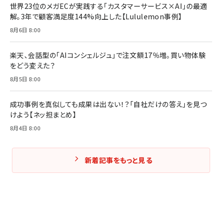
世界23位のメガECが実践する「カスタマーサービス×AI」の最適
解。3年で顧客満足度144%向上した【Lululemon事例】
Amazonランキングをもっと見る
Amazonランキングをもっと見る
8月6日 8:00
Amazonランキングをもっと見る
楽天、会話型の「AIコンシェルジュ」で注文額17％増。買い物体験
をどう変えた？
8月5日 8:00
成功事例を真似しても成果は出ない！？「自社だけの答え」を見つ
けよう【ネッ担まとめ】
8月4日 8:00
新着記事をもっと見る