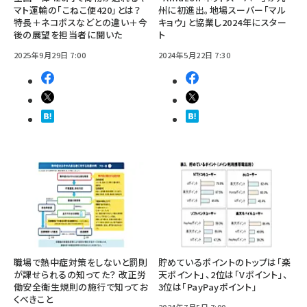
マト運輸の「こねこ便420」とは？
州に初進出。地場スーパー「マル
特長＋ネコポスなどとの違い＋今
キョウ」と協業し2024年にスター
後の展望を担当者に聞いた
ト
2025年9月29日 7:00
2024年5月22日 7:30
職場で熱中症対策をしないと罰則
貯めているポイントのトップは「楽
が課せられるの知ってた？ 改正労
天ポイント」、2位は「Vポイント」、
働安全衛生規則の施行で知ってお
3位は「PayPayポイント」
くべきこと