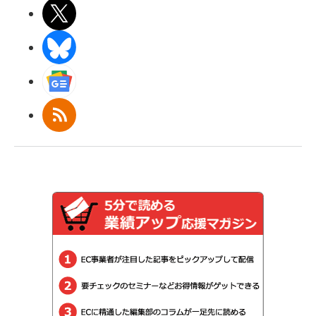
X(エックス)
BlueSky
Googleニュース
RSS