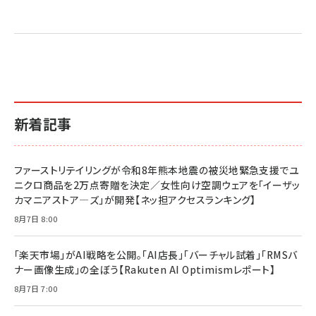
売れ筋ランキング
グ
更新日時：2026/06/26 19:05
更新日時：2026/06/26 19:05
更新日時：2026/06/26 19:05
2億円を売り上げたプロが教える note×AI 最強の
anan(アンアン)2026/07/01号 No.2501[魅せる
ベインキャピタル 企業価値向上力の秘密
副業
カラダ2026／宮舘涼太]
￥2,640
￥1,870
￥880
イシューからはじめよ［改訂版］――知的生産の「シンプ
小さな会社は戦略が9割
anan(アンアン)2026/06/24号 No.2500増刊
ルな本質」
スペシャルエディション[王道エンタメの矜持／
￥1,980
新着記事
BTS]
￥2,200
￥1,100
ドリルを売るには穴を売れ
経営メモ 16年の起業家人生で得た知見
ファーストリテイリングが令和8年熊本地震の被災地緊急支援でユ
anan(アンアン)2026/07/08号 No.2502[2026
￥1,815
￥2,750
ニクロ商品を2万点寄贈を決定／女性向け空調ウェアを「イーザッ
年後半、あなたの恋と運命／山田涼介]
カマニアストア―ズ」が開発【ネッ担アクセスランキング】
￥880
Brand Shift(ブランド・シフト): 「信頼」で選ばれ
影響力の武器［新版］：人を動かす七つの原理
8月7日 8:00
る時代の成長戦略
￥3,190
ママ投資家が育休中に１億貯めた株式投資
￥2,420
￥1,870
「楽天市場」がAI戦略を公開。「AI店長」「バーチャル試着」「RMSバ
ナー画像生成」の全ぼう【Rakuten AI Optimismレポート】
フィードバック経営 「沈黙の組織」から「高め合う
マーケティングの真実 P&G・グリコで学んだ失敗
組織」へ
と成長の法則
8月7日 7:00
組織の成果を最大化する ルールのデザイン
￥3,080
￥2,200
￥1,980