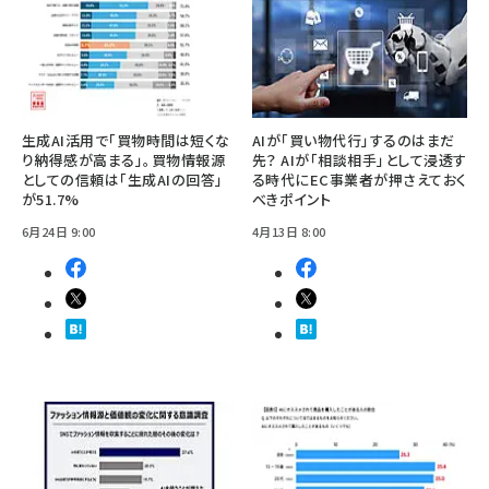
生成AI活用で「買物時間は短くな
AIが「買い物代行」するのはまだ
り納得感が高まる」。買物情報源
先？ AIが「相談相手」として浸透す
としての信頼は「生成AIの回答」
る時代にEC事業者が押さえておく
が51.7%
べきポイント
6月24日 9:00
4月13日 8:00