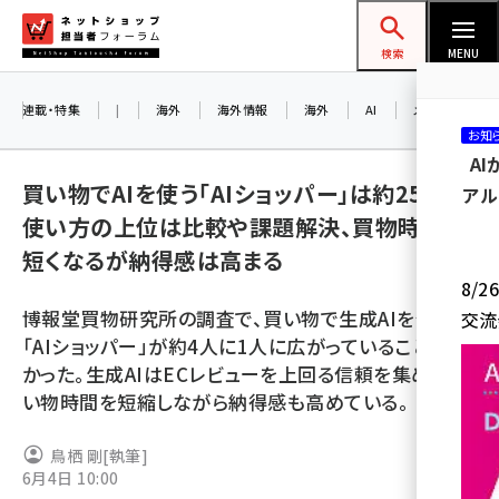
メ
ネットショップ担当者フォーラム
イ
検索
MENU
ン
コ
連載・特集
|
海外
海外情報
海外
AI
メタバース
お知
ン
A
テ
買い物でAIを使う「AIショッパー」は約25%。
アル
ン
使い方の上位は比較や課題解決、買物時間は
ツ
amazon (2259)
短くなるが納得感は高まる
に
8/
yahoo (1908)
移
博報堂買物研究所の調査で、買い物で生成AIを使う
交流
動
楽天 (1874)
「AIショッパー」が約4人に1人に広がっていることがわ
かった。生成AIはECレビューを上回る信頼を集め、買
ecbeing (1211)
い物時間を短縮しながら納得感も高めている。
アスクル (1122)
鳥栖 剛
[執筆]
base (1083)
6月4日 10:00
ビィ・フォアード (778)