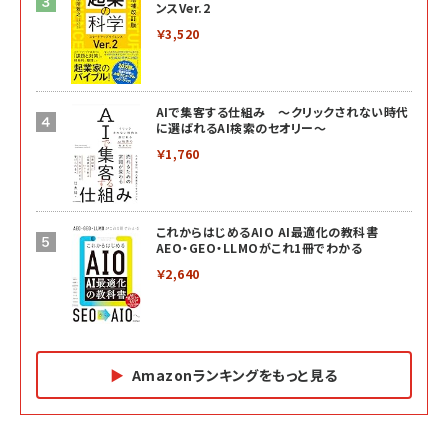
ンスVer.2
￥3,520
AIで集客する仕組み ～クリックされない時代
に選ばれるAI検索のセオリー～
￥1,760
これからはじめるAIO AI最適化の教科書
AEO・GEO・LLMOがこれ1冊でわかる
￥2,640
Amazonランキングをもっと見る
Amazon マーケティング・セールス全般関連書籍 の
Amazon ビジネス・経済関連書籍 の売れ筋ランキン
Amazon 経営戦略関連書籍 の売れ筋ランキング