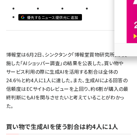
revico (744)
優先するニュース提供元に追加
博報堂は6月2日、シンクタンク「博報堂買物研究所」が実
参加
施した「AIショッパー調査」の結果を公表した。買い物や
サービス利用の際に生成AIを活用する割合は全体の
24.6％と約4人に1人に達した。また、生成AIによる回答の
信頼度はECサイトのレビューを上回り、約6割が購入の最
終判断にもAIを関与させたいと考えていることがわかっ
た。
買い物で生成AIを使う割合は約4人に1人