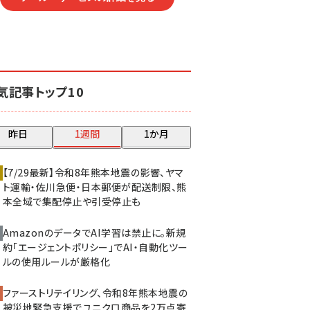
気記事トップ10
昨日
1週間
1か月
【7/29最新】令和8年熊本地震の影響、ヤマ
ト運輸・佐川急便・日本郵便が配送制限、熊
本全域で集配停止や引受停止も
AmazonのデータでAI学習は禁止に。新規
約「エージェントポリシー」でAI・自動化ツー
ルの使用ルールが厳格化
ファーストリテイリング、令和8年熊本地震の
被災地緊急支援でユニクロ商品を2万点寄