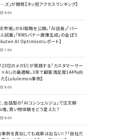
ア―ズ」が開発【ネッ担アクセスランキング】
日 8:00
天市場」がAI戦略を公開。「AI店長」「バー
ャル試着」「RMSバナー画像生成」の全ぼう
akuten AI Optimismレポート】
日 7:00
界23位のメガECが実践する「カスタマーサー
ス×AI」の最適解。3年で顧客満足度144%向
た【Lululemon事例】
日 8:00
天、会話型の「AIコンシェルジュ」で注文額
7％増。買い物体験をどう変えた？
日 8:00
功事例を真似しても成果は出ない！？「自社だ