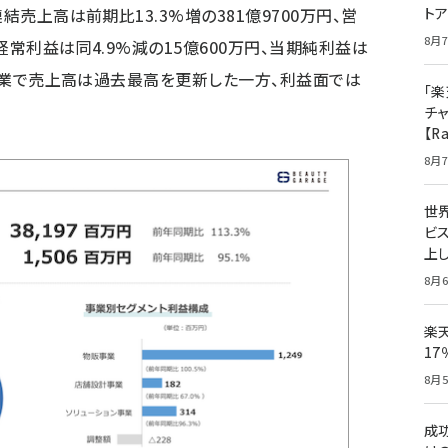
結売上高は前期比13.3%増の381億9700万円、営
ト
8月7
、経常利益は同4.9%減の15億600万円、当期純利益は
全事業で売上高は過去最高を更新した一方、利益面では
「楽
チ
【R
8月7
世
ビ
上し
8月6
楽
1
8月5
成