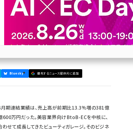
ティガレージ、そのビジネスモデル
売上高が前期比13.3%増の381億9700万円、経常利
業界向けBtoB-ECを中核に、店舗設計や開業・経営支
地を整理する。
参加登録はこちら↑
Bluesky
優先するニュース提供元に追加
4月期連結業績は、売上高が前期比13.3%増の381億
億600万円だった。美容業界向けBtoB-ECを中核に、
わせて成長してきたビューティガレージ。そのビジネ