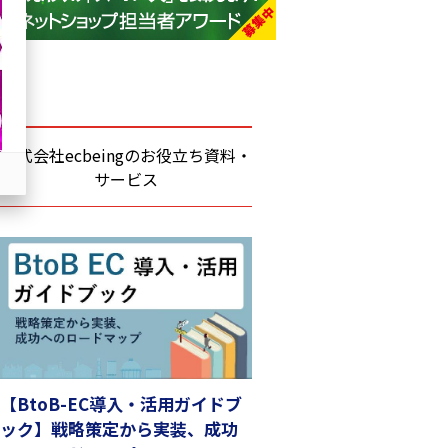
base (1077)
ビィ・フォアード (773)
revico (740)