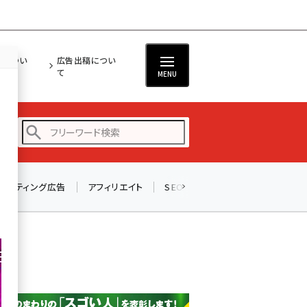
担につい
広告出稿につい
て
MENU
リスティング広告
アフィリエイト
SEO
メール
ソーシャル
amazon (2249)
yahoo (1901)
楽天 (1871)
ecbeing (1207)
アスクル (1119)