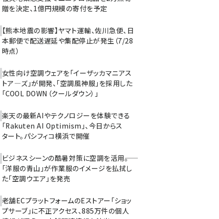
贈を決定、1億円規模の寄付を予定
【熊本地震の影響】ヤマト運輸、佐川急便、日
本郵便で配送遅延や集配停止が発生（7/28
時点）
女性向け空調ウェアを「イーザッカマニアス
トア―ズ」が開発、「空調風神服」を採用した
「COOL DOWN（クールダウン）」
楽天の最新AIやテクノロジーを体験できる
「Rakuten AI Optimism」、今日からス
タート。パシフィコ横浜で開催
ビジネスシーンの酷暑対策に空調を活用――。
「洋服の青山」が作業服のイメージを払拭し
た「空調ウエア」を発売
老舗ECプラットフォームのEストアー「ショッ
プサーブ」に不正アクセス、885万件の個人