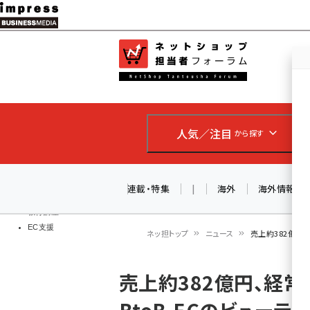
メ
イ
EC担当者
ネットショッ
ン
Web担当者
コ
製品導入
ン
企業IT
ソフト開発
テ
IoT・AI
人気／注目
から探す
ン
DCクラウド
研究・調査
ツ
エネルギー
に
連載・特集
|
海外
海外情報
ドローン
移
教育講座
EC支援
動
ネッ担トップ
ニュース
売上約382億円
パ
売上約382億円、経
ン