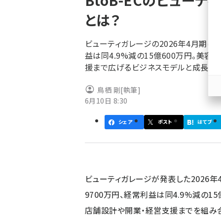
BtoB-ECのビュー
く
とは？
ず
ビューティガレージの2026年4月期は、
益は同4.9%減の15億600万円。美容
援まで広げるビジネスモデルと成長余
鳥栖 剛
[執筆]
6月10日 8:30
シェア
ポスト
はてブ
ビューティガレージが発表した2026年
9700万円、経常利益は同4.9%減の15
店舗設計や開業・経営支援までを組み合