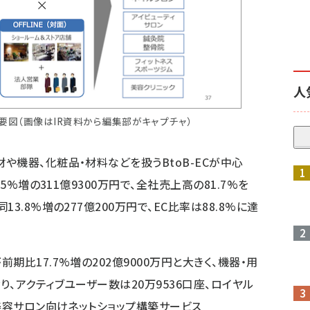
人
要図（画像はIR資料から編集部がキャプチャ）
や機器、化粧品・材料などを扱うBtoB-ECが中心
5%増の311億9300万円で、全社売上高の81.7%を
3.8%増の277億200万円で、EC比率は88.8%に達
比17.7%増の202億9000万円と大きく、機器・用
、アクティブユーザー数は20万9536口座、ロイヤル
。美容サロン向けネットショップ構築サービス