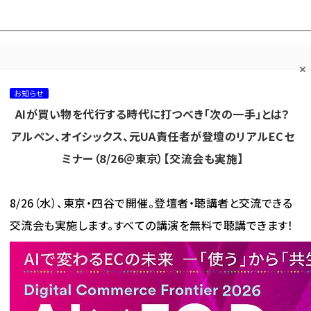
プ担当者フォーラム
ネッ
ネッ担お悩み相談
ネッ担アワー
ネッ担メルマ
て
室
ド！
ガ
お知らせ
AIが買い物を代行する時代に打つべき「次の一手」とは？
カテゴリ／種別
セミナー／イベント
から探す
から探す
アルペン、オイシックス、元UA責任者が登壇のリアルECセ
ミナー（8/26＠東京）【交流会も実施】
海外
AI
メタバース
集客
コンテンツマーケティング
8/26（水）、東京・四谷で開催。登壇者・聴講者と交流できる
交流会も実施します。すべての講演を無料で聴講できます！
、経常利益15億円の美容業界向けBtoB-ECのビューティガレージ、そのビジネスモデルとは？
常利益15億円の美容業界向け