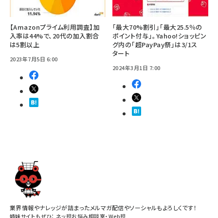
【Amazonプライム利用調査】加
「最大70%割引」「最大25.5％の
入率は44%で、20代の加入割合
ポイント付与」。Yahoo!ショッピン
は5割以上
グ内の「超PayPay祭」は3/1ス
タート
2023年7月5日 6:00
2024年3月1日 7:00
業界情報やナレッジが詰まったメルマガ配信やソーシャルもよろしくです！
姉妹サイトもぜひ：
ネッ担お悩み相談室
・
Web担