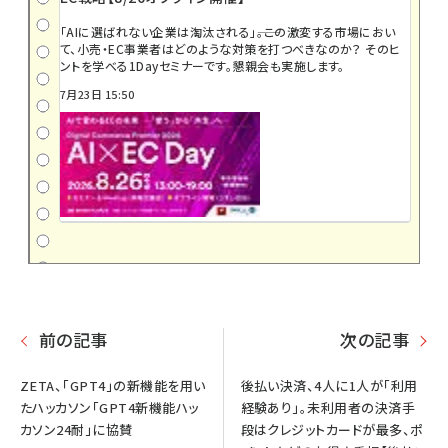
「AIに選ばれない企業は淘汰される」――。この激変する市場におい
て、小売・EC事業者はどのような対策を打つべきなのか？ そのヒ
ントを学べる1Dayセミナーです。懇親会も実施します。
7月23日 15:50
前の記事
次の記事
ZETA、「GPT4」の新機能を用い
後払い決済、4人に1人が「利用
たハッカソン「GPT4新機能ハッ
経験あり」。未利用者の決済手
カソン24耐」に協賛
段はクレジットカードが最多、ポ