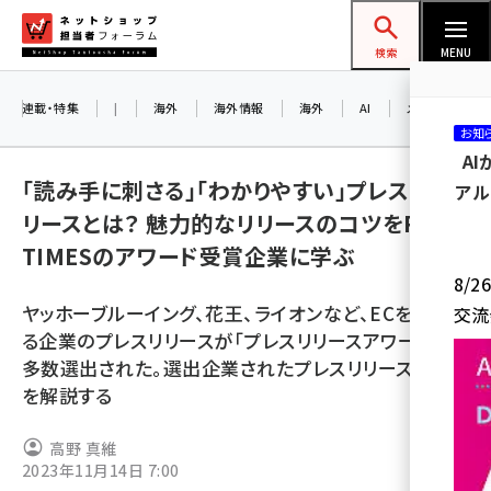
メ
ネットショップ担当者フォーラム
イ
検索
MENU
ン
コ
連載・特集
|
海外
海外情報
海外
AI
メタバース
お知
ン
A
テ
「読み手に刺さる」「わかりやすい」プレスリ
アル
ン
リースとは？ 魅力的なリリースのコツをPR
ツ
amazon (2255)
TIMESのアワード受賞企業に学ぶ
に
8/
yahoo (1906)
移
ヤッホーブルーイング、花王、ライオンなど、ECを運営す
交流
動
楽天 (1874)
る企業のプレスリリースが「プレスリリースアワード」に
多数選出された。選出企業されたプレスリリースの魅力
ecbeing (1210)
を解説する
アスクル (1122)
高野 真維
base (1081)
2023年11月14日 7:00
ビィ・フォアード (776)