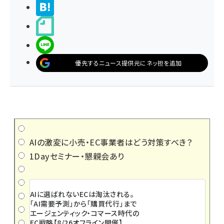
>ブクマする
noteで書く
LINEで送る
優先するニュース提供元にネッ担を追加
AIの激変に小売・EC事業者はどう対策すべき？
1Dayセミナー・懇親会あり
AIに選ばれないECは淘汰される。
「AI需要予測」から「購買代行」まで
エージェンティック・コマース時代の
EC戦略【8/26オフライン開催】