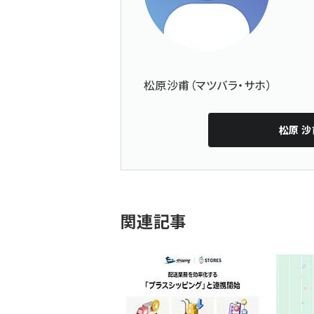
松原沙甫（マツバラ・サホ）
松原 沙
関連記事