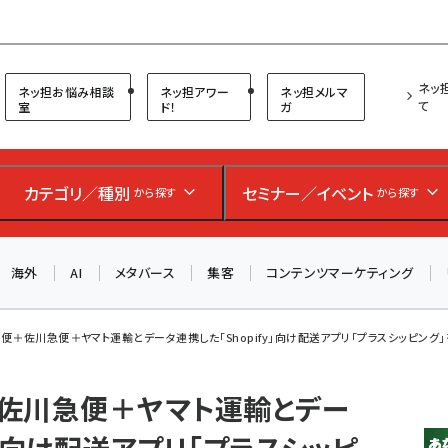
プ担当者フォーラム
ネッ
ネッ担お悩み相談
ネッ担アワー
ネッ担メルマ
て
室
ド！
ガ
カテゴリ／種別
セミナー／イベント
から探す
から探す
海外
AI
メタバース
集客
コンテンツマーケティング
便＋佐川急便＋ヤマト運輸とデータ連携した「Shopify」向け配送アプリ「プラスシッピング
佐川急便＋ヤマト運輸とデー