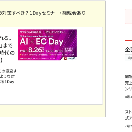
う対策すべき？ 1Dayセミナー・懇親会あり
れる。
」まで
企
ス時代の
S
】
。この激変す
のような対
顧
る1Day
売
ン
8月3
スト
式
7月2