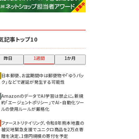
base (1083)
ビィ・フォアード (778)
revico (744)
気記事トップ10
昨日
1週間
1か月
日本郵便、お盆期間中は郵便物や「ゆうパッ
ク」などで遅延が発生する可能性
AmazonのデータでAI学習は禁止に。新規
約「エージェントポリシー」でAI・自動化ツー
ルの使用ルールが厳格化
ファーストリテイリング、令和8年熊本地震の
被災地緊急支援でユニクロ商品を2万点寄
贈を決定、1億円規模の寄付を予定