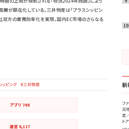
時間の上限が規制される「物流2024年問題」によっ
高騰が顕在化している。三井物産は「プラスシッピン
会社双方の業務効率化を実現。国内EC市場のさらなる
新
シッピング
#三井物産
フ
アプリ
748
災
定
ト
運営
6,117