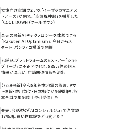
女性向け空調ウェアを「イーザッカマニアス
トア―ズ」が開発、「空調風神服」を採用した
「COOL DOWN（クールダウン）」
楽天の最新AIやテクノロジーを体験できる
「Rakuten AI Optimism」、今日からス
タート。パシフィコ横浜で開催
老舗ECプラットフォームのEストアー「ショッ
プサーブ」に不正アクセス、885万件の個人
情報が漏えい。店舗関連情報も流出
【7/29最新】令和8年熊本地震の影響、ヤマ
ト運輸・佐川急便・日本郵便が配送制限、熊
本全域で集配停止や引受停止も
楽天、会話型の「AIコンシェルジュ」で注文額
17％増。買い物体験をどう変えた？