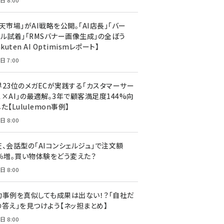
日 8:00
天市場」がAI戦略を公開。「AI店長」「バー
ャル試着」「RMSバナー画像生成」の全ぼう
akuten AI Optimismレポート】
日 7:00
界23位のメガECが実践する「カスタマーサー
ス×AI」の最適解。3年で顧客満足度144%向
た【Lululemon事例】
日 8:00
天、会話型の「AIコンシェルジュ」で注文額
7％増。買い物体験をどう変えた？
日 8:00
功事例を真似しても成果は出ない！？「自社だ
の答え」を見つけよう【ネッ担まとめ】
日 8:00