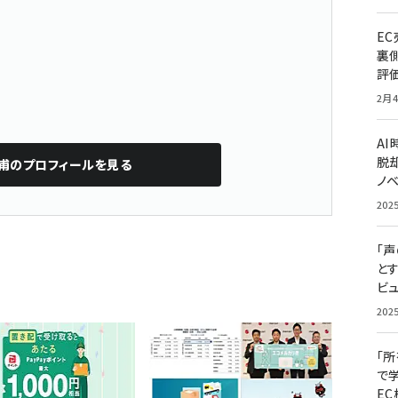
E
裏
評
2月4
A
脱却
甫
のプロフィールを見る
ノ
202
「
と
ビュ
202
「
で
E