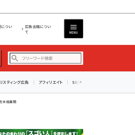
担につい
広告出稿につい
て
MENU
リスティング広告
アフィリエイト
SEO
メール
ソーシャル
amazon (2259)
yahoo (1908)
」を本格展開
楽天 (1874)
ecbeing (1211)
アスクル (1122)