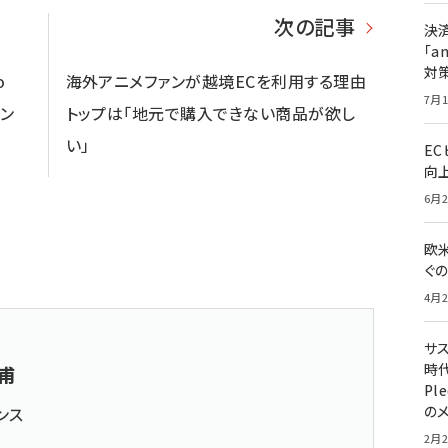
次の記事
決
「a
対
o
海外アニメファンが越境ECを利用する理由
7月1
ジン
トップは「地元で購入できない商品が欲し
い」
E
向
6月2
欧
ぐ
4月2
サ
時代
甫
Pl
の
ンス
2月2