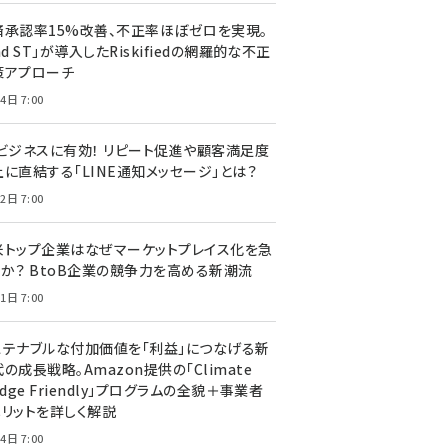
済承認率15%改善、不正率ほぼゼロを実現。
nd ST」が導入したRiskifiedの網羅的な不正
策アプローチ
4日 7:00
Cビジネスに有効！ リピート促進や顧客満足度
上に直結する「LINE通知メッセージ」とは？
2日 7:00
米トップ企業はなぜマーケットプレイス化を急
のか？ BtoB企業の競争力を高める新潮流
1日 7:00
ステナブルな付加価値を「利益」につなげる新
の成長戦略。Amazon提供の「Climate
edge Friendly」プログラムの全貌＋事業者
メリットを詳しく解説
4日 7:00