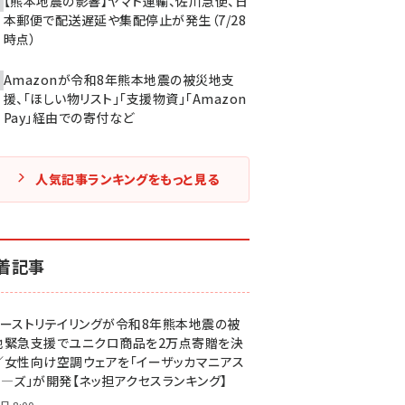
【熊本地震の影響】ヤマト運輸、佐川急便、日
本郵便で配送遅延や集配停止が発生（7/28
時点）
Amazonが令和8年熊本地震の被災地支
援、「ほしい物リスト」「支援物資」「Amazon
Pay」経由での寄付など
人気記事ランキングをもっと見る
着記事
ァーストリテイリングが令和8年熊本地震の被
地緊急支援でユニクロ商品を2万点寄贈を決
／女性向け空調ウェアを「イーザッカマニアス
ア―ズ」が開発【ネッ担アクセスランキング】