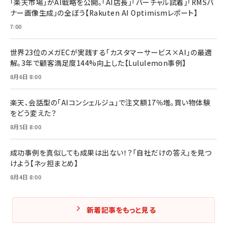
「楽天市場」がAI戦略を公開。「AI店長」「バーチャル試着」「RMSバ
ナー画像生成」の全ぼう【Rakuten AI Optimismレポート】
7:00
世界23位のメガECが実践する「カスタマーサービス×AI」の最適
解。3年で顧客満足度144%向上した【Lululemon事例】
8月6日 8:00
楽天、会話型の「AIコンシェルジュ」で注文額17％増。買い物体験
をどう変えた？
8月5日 8:00
成功事例を真似しても成果は出ない！？「自社だけの答え」を見つ
けよう【ネッ担まとめ】
8月4日 8:00
新着記事をもっと見る