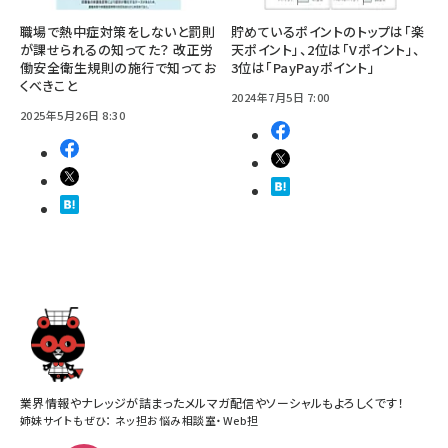
職場で熱中症対策をしないと罰則
貯めているポイントのトップは「楽
が課せられるの知ってた？ 改正労
天ポイント」、2位は「Vポイント」、
働安全衛生規則の施行で知ってお
3位は「PayPayポイント」
くべきこと
2024年7月5日 7:00
2025年5月26日 8:30
業界情報やナレッジが詰まったメルマガ配信やソーシャルもよろしくです！
姉妹サイトもぜひ：
ネッ担お悩み相談室
・
Web担