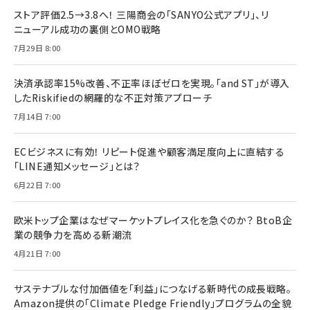
ストア評価2.5→3.8へ！ 三陽商会の「SANYO公式アプリ」、リ
ニューアル成功の裏側とOMO戦略
7月29日 8:00
決済承認率15%改善、不正率ほぼゼロを実現。「and ST」が導入
したRiskifiedの網羅的な不正対策アプローチ
7月14日 7:00
ECビジネスに有効！ リピート促進や顧客満足度向上に直結する
「LINE通知メッセージ」とは？
6月22日 7:00
欧米トップ企業はなぜマーケットプレイス化を急ぐのか？ BtoB企
業の競争力を高める新潮流
4月21日 7:00
サステナブルな付加価値を「利益」につなげる新時代の成長戦略。
Amazon提供の「Climate Pledge Friendly」プログラムの全貌