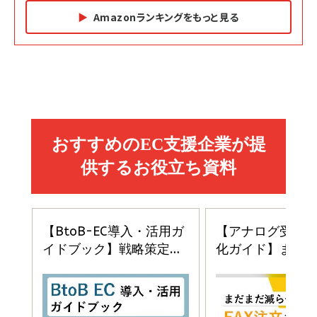
Amazonランキングをもっと見る
Amazon マーケティング・セールス全般関連書籍 の
Amazon ビジネス・経済関連書籍 の売れ筋ランキン
Amazon 経営戦略関連書籍 の売れ筋ランキング
売れ筋ランキング
グ
更新日時：2026/06/26 19:05
更新日時：2026/06/26 19:05
更新日時：2026/06/26 19:05
2億円を売り上げたプロが教える note×AI 最強の
anan(アンアン)2026/07/01号 No.2501[魅せる
ベインキャピタル 企業価値向上力の秘密
副業
カラダ2026／宮舘涼太]
￥2,640
￥1,870
￥880
イシューからはじめよ［改訂版］――知的生産の「シンプ
小さな会社は戦略が9割
anan(アンアン)2026/06/24号 No.2500増刊
ルな本質」
スペシャルエディション[王道エンタメの矜持／
￥1,980
BTS]
￥2,200
￥1,100
ドリルを売るには穴を売れ
経営メモ 16年の起業家人生で得た知見
anan(アンアン)2026/07/08号 No.2502[2026
￥1,815
￥2,750
年後半、あなたの恋と運命／山田涼介]
￥880
Brand Shift(ブランド・シフト): 「信頼」で選ばれ
影響力の武器［新版］：人を動かす七つの原理
る時代の成長戦略
￥3,190
ママ投資家が育休中に１億貯めた株式投資
￥2,420