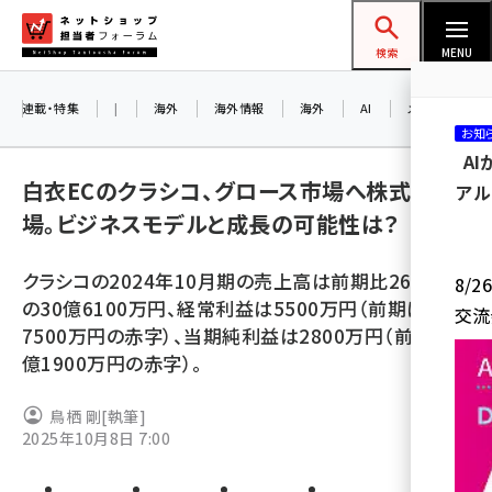
メ
ネットショップ担当者フォーラム
イ
検索
MENU
ン
コ
連載・特集
|
海外
海外情報
海外
AI
メタバース
お知
ン
A
テ
白衣ECのクラシコ、グロース市場へ株式を上
アル
ン
場。ビジネスモデルと成長の可能性は？
ツ
amazon (2249)
に
クラシコの2024年10月期の売上高は前期比26.8%増
8/
yahoo (1901)
移
の30億6100万円、経常利益は5500万円（前期は1億
交流
動
楽天 (1871)
7500万円の赤字）、当期純利益は2800万円（前期は1
億1900万円の赤字）。
ecbeing (1207)
アスクル (1119)
鳥栖 剛
[執筆]
2025年10月8日 7:00
base (1077)
ビィ・フォアード (773)