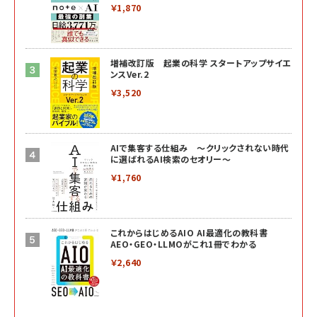
￥1,870
増補改訂版 起業の科学 スタートアップサイエ
ンスVer.2
￥3,520
AIで集客する仕組み ～クリックされない時代
に選ばれるAI検索のセオリー～
￥1,760
これからはじめるAIO AI最適化の教科書
AEO・GEO・LLMOがこれ1冊でわかる
￥2,640