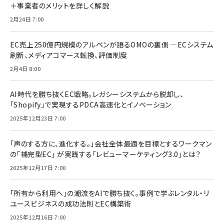
＋事業者のメリットを詳しく解説
2月24日 7:00
EC売上250億円規模のアルペンが語るOMOの裏側 ―ECシステム
刷新、メディアコマース転換、評価制度
2月4日 8:00
AI時代を勝ち抜くEC戦略。レガシーシステムから脱却し、
「Shopify」で実現するPDCA高速化とイノベーション
2025年12月23日 7:00
「声のする方に、進化する。」会社全体最適を目標とするワークマン
の「補完型EC」 が実践する「レビューマーケティング3.0」とは？
2025年12月17日 7:00
「所有から利用へ」の潮流をAIで勝ち抜く。事例で学ぶレンタル・リ
ユースビジネスの成功法則とEC構築術
2025年12月16日 7:00