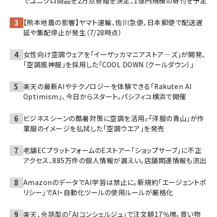
でユニクロ商品を2万点寄贈を決定、1億円規模の寄付を予定
【熊本地震の影響】ヤマト運輸、佐川急便、日本郵便で配送遅
延や集配停止が発生（7/28時点）
女性向け空調ウェアを「イーザッカマニアストア―ズ」が開発、
「空調風神服」を採用した「COOL DOWN（クールダウン）」
楽天の最新AIやテクノロジーを体験できる「Rakuten AI
Optimism」、今日からスタート。パシフィコ横浜で開催
ビジネスシーンの酷暑対策に空調を活用――。「洋服の青山」が作
業服のイメージを払拭した「空調ウエア」を発売
老舗ECプラットフォームのEストアー「ショップサーブ」に不正
アクセス、885万件の個人情報が漏えい。店舗関連情報も流出
AmazonのデータでAI学習は禁止に。新規約「エージェントポ
リシー」でAI・自動化ツールの使用ルールが厳格化
楽天、会話型の「AIコンシェルジュ」で注文額17％増。買い物