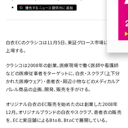
優先するニュース提供元に追加
revico (740)
白衣ECのクラシコは11月5日、東証グロース市場に株式を
上場する。
参加
クラシコは2008年の創業。医療現場で働く医師や看護師
などの医療従事者をターゲットに、白衣・スクラブ（上下分
かれた医療ウェア）・患者衣・周辺小物などのメディカルア
パレル商品の企画、開発、販売を手がける。
オリジナル白衣のEC販売を始めたのは創業した2008年
12月。オリジナルブランドの白衣やスクラブ、患者衣の販売
を、ECと実店舗によるBtoB、BtoCで展開している。