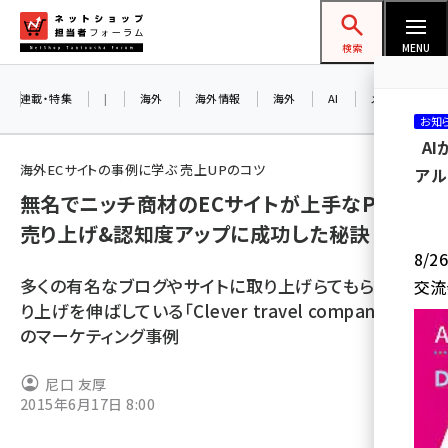
メ
ネットショップ担当者フォーラム
イ
検索
MENU
ン
コ
連載・特集
|
海外
海外情報
海外
AI
メタバース
お知
ン
A
テ
海外ECサイトの事例に学ぶ 売上UPのコツ
アル
ン
無名でニッチ商材のECサイトが上手なPRで
ツ
amazon (2253)
売り上げ&認知度アップに成功した秘訣
に
8/
yahoo (1905)
移
多くの有名なブログやサイトに取り上げらてもらい、売
交流
動
楽天 (1873)
り上げを伸ばしている「Clever travel companion」
のマーケティング事例
ecbeing (1210)
アスクル (1122)
尼口 友厚
2015年6月17日 8:00
base (1079)
ビィ・フォアード (776)