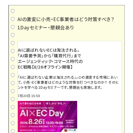
AIの激変に小売・EC事業者はどう対策すべき？
1Dayセミナー・懇親会あり
AIに選ばれないECは淘汰される。
「AI需要予測」から「購買代行」まで
エージェンティック・コマース時代の
EC戦略【8/26オフライン開催】
「AIに選ばれない企業は淘汰される」――。この激変する市場におい
て、小売・EC事業者はどのような対策を打つべきなのか？ そのヒ
ントを学べる1Dayセミナーです。懇親会も実施します。
7月23日 15:50