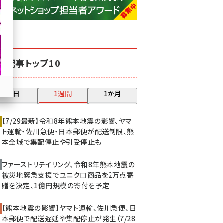
base (1075)
ビィ・フォアード (773)
revico (739)
気記事トップ10
昨日
1週間
1か月
【7/29最新】令和8年熊本地震の影響、ヤマ
ト運輸・佐川急便・日本郵便が配送制限、熊
本全域で集配停止や引受停止も
ファーストリテイリング、令和8年熊本地震の
被災地緊急支援でユニクロ商品を2万点寄
贈を決定、1億円規模の寄付を予定
【熊本地震の影響】ヤマト運輸、佐川急便、日
本郵便で配送遅延や集配停止が発生（7/28