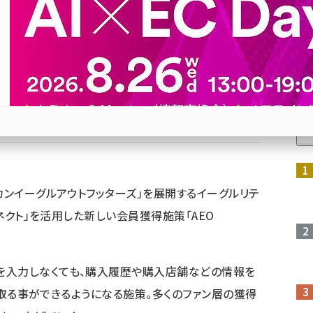
リング
い会員獲得施策「AEO FRIENDS コネクト」を開始
人
Bluesky
優先するニュース提供元に追加
参加登録はこちら↑
カンイーグルアウトフッターズ」を展開するイーグルリテ
スコネクト」を活用した新しい会員獲得施策
「AEO
を入力しなくても、購入履歴や購入店舗などの情報を
ンを取る事ができるようになる施策。多くのファン層の獲得