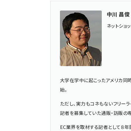
中川 昌俊
ネットショ
大学在学中に起こったアメリカ同
始。
ただし、実力もコネもないフリーラ
記者を募集していた通販・訪販の
EC業界を取材する記者として８年