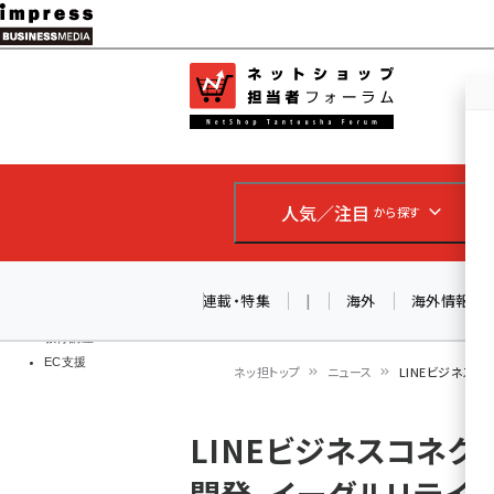
メ
イ
EC担当者
ネットショッ
ン
Web担当者
コ
製品導入
ン
企業IT
ソフト開発
テ
IoT・AI
人気／注目
から探す
ン
DCクラウド
研究・調査
ツ
エネルギー
に
連載・特集
|
海外
海外情報
ドローン
移
教育講座
EC支援
動
ネッ担トップ
ニュース
LINEビジネス
パ
LINEビジネスコネ
ン