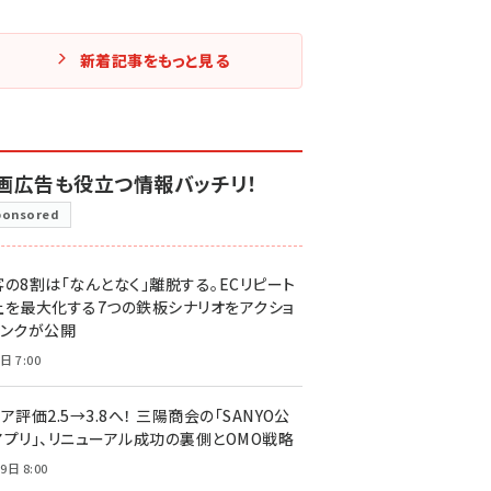
新着記事をもっと見る
画広告も役立つ情報バッチリ！
ponsored
客の8割は「なんとなく」離脱する。ECリピート
上を最大化する7つの鉄板シナリオをアクショ
リンクが公開
日 7:00
ア評価2.5→3.8へ！ 三陽商会の「SANYO公
アプリ」、リニューアル成功の裏側とOMO戦略
9日 8:00