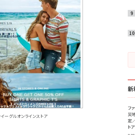
新
フ
災
ンイーグルオンラインストア
定
ト