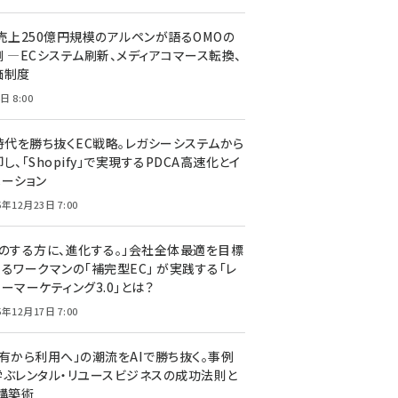
C売上250億円規模のアルペンが語るOMOの
側 ―ECシステム刷新、メディアコマース転換、
価制度
日 8:00
I時代を勝ち抜くEC戦略。レガシーシステムから
し、「Shopify」で実現するPDCA高速化とイ
ベーション
5年12月23日 7:00
声のする方に、進化する。」会社全体最適を目標
するワークマンの「補完型EC」 が実践する「レ
ーマーケティング3.0」とは？
5年12月17日 7:00
所有から利用へ」の潮流をAIで勝ち抜く。事例
学ぶレンタル・リユースビジネスの成功法則と
C構築術