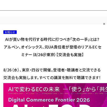
プ担当者フォーラム
ネッ
ネッ担お悩み相談
ネッ担アワー
ネッ担メルマ
て
室
ド！
ガ
お知らせ
AIが買い物を代行する時代に打つべき「次の一手」とは？
カテゴリ／種別
セミナー／イベント
から探す
から探す
アルペン、オイシックス、元UA責任者が登壇のリアルECセ
ミナー（8/26＠東京）【交流会も実施】
海外
AI
メタバース
集客
コンテンツマーケティング
8/26（水）、東京・四谷で開催。登壇者・聴講者と交流できる
交流会も実施します。すべての講演を無料で聴講できます！
コネクトを活用した初の会員証機能を開発、イーグルリテイリング
クトを活用した初の会員証機能を