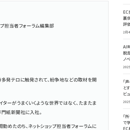
E
裏
評
ップ担当者フォーラム編集部
2月4
A
脱却
ノ
202
時多発テロに触発されて、紛争地などの取材を開
「
と
ビュ
イターがうまくいくような世界ではなく、たまたま
202
専門紙新聞社に入社。
「
で
間勤めたのち、ネットショップ担当者フォーラムに
E