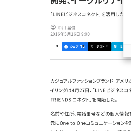
開発、イーグルリテイ
く
ず
「LINEビジネスコネクト」を活用した新し
中川 昌俊
2016年5月16日 9:00
72
シェア
ポスト
はてブ
カジュアルファッションブランド「アメリ
イリングは4月27日、「LINEビジネ
FRIENDS コネクト」
を開始した。
名前や住所、電話番号などの個人情報
元にOne to Oneコミュニケーショ