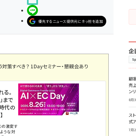
LINEで送る
優先するニュース提供元にネッ担を追加
企
S
う対策すべき？ 1Dayセミナー・懇親会あり
顧
売
れる。
ン
」まで
8月3
ス時代の
】
スト
式
。この激変す
7月2
のような対