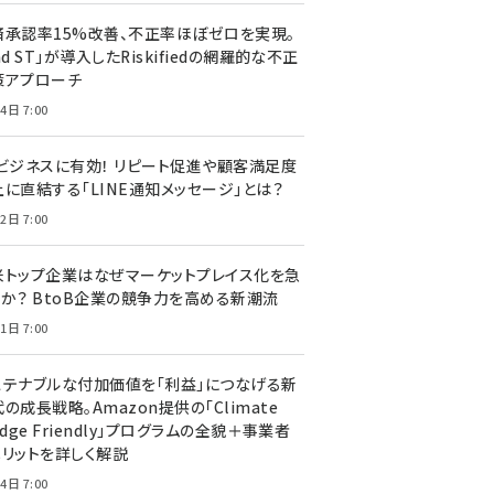
済承認率15%改善、不正率ほぼゼロを実現。
nd ST」が導入したRiskifiedの網羅的な不正
策アプローチ
4日 7:00
Cビジネスに有効！ リピート促進や顧客満足度
上に直結する「LINE通知メッセージ」とは？
2日 7:00
米トップ企業はなぜマーケットプレイス化を急
のか？ BtoB企業の競争力を高める新潮流
1日 7:00
ステナブルな付加価値を「利益」につなげる新
の成長戦略。Amazon提供の「Climate
edge Friendly」プログラムの全貌＋事業者
メリットを詳しく解説
4日 7:00