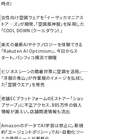
時点）
女性向け空調ウェアを「イーザッカマニアス
トア―ズ」が開発、「空調風神服」を採用した
「COOL DOWN（クールダウン）」
楽天の最新AIやテクノロジーを体験できる
「Rakuten AI Optimism」、今日からス
タート。パシフィコ横浜で開催
ビジネスシーンの酷暑対策に空調を活用――。
「洋服の青山」が作業服のイメージを払拭し
た「空調ウエア」を発売
老舗ECプラットフォームのEストアー「ショッ
プサーブ」に不正アクセス、885万件の個人
情報が漏えい。店舗関連情報も流出
AmazonのデータでAI学習は禁止に。新規
約「エージェントポリシー」でAI・自動化ツー
ルの使用ルールが厳格化