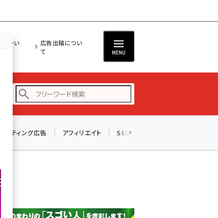
担につい
広告出稿につい
て
MENU
リスティング広告
アフィリエイト
SEO
メール
ソーシャル
amazon (2247)
yahoo (1901)
楽天 (1871)
ecbeing (1207)
アスクル (1119)