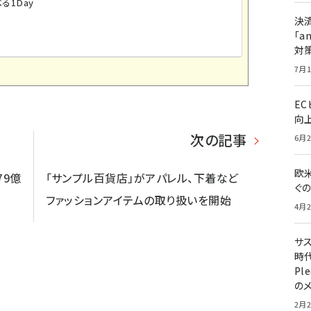
る1Day
決
「a
対
7月1
E
向
次の記事
6月2
欧
79億
「サンプル百貨店」がアパレル、下着など
ぐ
ファッションアイテムの取り扱いを開始
4月2
サ
時代
Pl
の
2月2