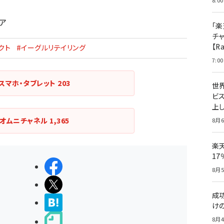
8:00
ア
「楽
チ
【R
クト
#イーグルリテイリング
7:00
スマホ・タブレット
203
世
ビ
上し
オムニチャネル
1,365
8月6
楽
1
シェアする
8月5
ポストする
成
>ブクマする
け
8月4
noteで書く