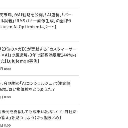
天市場」がAI戦略を公開。「AI店長」「バー
ャル試着」「RMSバナー画像生成」の全ぼう
akuten AI Optimismレポート】
界23位のメガECが実践する「カスタマーサー
ス×AI」の最適解。3年で顧客満足度144%向
た【Lululemon事例】
日 8:00
天、会話型の「AIコンシェルジュ」で注文額
7％増。買い物体験をどう変えた？
日 8:00
功事例を真似しても成果は出ない！？「自社だ
の答え」を見つけよう【ネッ担まとめ】
日 8:00