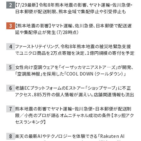
【7/29最新】令和8年熊本地震の影響、ヤマト運輸・佐川急便・
日本郵便が配送制限、熊本全域で集配停止や引受停止も
【熊本地震の影響】ヤマト運輸、佐川急便、日本郵便で配送遅
延や集配停止が発生（7/28時点）
ファーストリテイリング、令和8年熊本地震の被災地緊急支援
でユニクロ商品を2万点寄贈を決定、1億円規模の寄付を予定
女性向け空調ウェアを「イーザッカマニアストア―ズ」が開発、
「空調風神服」を採用した「COOL DOWN（クールダウン）」
老舗ECプラットフォームのEストアー「ショップサーブ」に不正
アクセス、885万件の個人情報が漏えい。店舗関連情報も流出
熊本地震の影響でヤマト運輸・佐川急便・日本郵便が配送制
限／小売のプロが語るオムニチャネル成功の条件【ネッ担アク
セスランキング】
楽天の最新AIやテクノロジーを体験できる「Rakuten AI