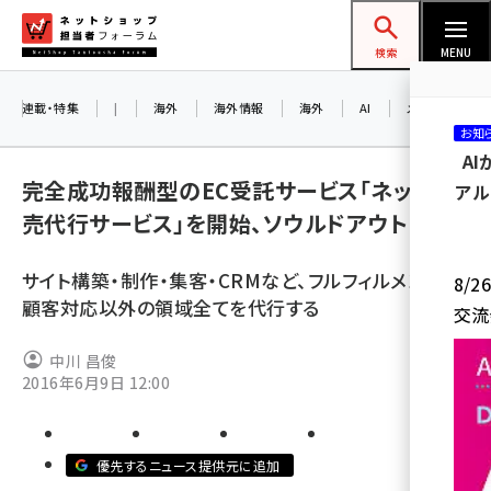
メ
ネットショップ担当者フォーラム
イ
検索
MENU
ン
コ
連載・特集
|
海外
海外情報
海外
AI
メタバース
お知
ン
A
テ
完全成功報酬型のEC受託サービス「ネット販
アル
ン
売代行サービス」を開始、ソウルドアウト
ツ
amazon (2236)
に
サイト構築・制作・集客・CRMなど、フルフィルメントと
8/
yahoo (1896)
移
顧客対応以外の領域全てを代行する
交流
動
楽天 (1865)
中川 昌俊
ecbeing (1204)
2016年6月9日 12:00
アスクル (1112)
base (1068)
優先するニュース提供元に追加
ビィ・フォアード (769)