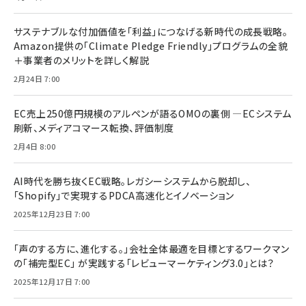
サステナブルな付加価値を「利益」につなげる新時代の成長戦略。
Amazon提供の「Climate Pledge Friendly」プログラムの全貌
＋事業者のメリットを詳しく解説
2月24日 7:00
EC売上250億円規模のアルペンが語るOMOの裏側 ―ECシステム
刷新、メディアコマース転換、評価制度
2月4日 8:00
AI時代を勝ち抜くEC戦略。レガシーシステムから脱却し、
「Shopify」で実現するPDCA高速化とイノベーション
2025年12月23日 7:00
「声のする方に、進化する。」会社全体最適を目標とするワークマン
の「補完型EC」 が実践する「レビューマーケティング3.0」とは？
2025年12月17日 7:00