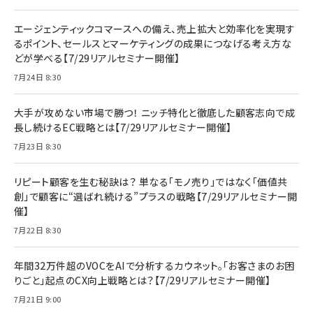
エージェンティックコマースへの備え、売上拡大と効率化を実現す
るポイント、セールスとマーケティングの成果につなげる考え方な
どが学べる【7/29リアルセミナー開催】
7月24日 8:30
大手が攻めない市場で勝つ！ ニッチ特化と徹底した顧客志向で成
長し続けるEC戦略とは【7/29リアルセミナー開催】
7月23日 8:30
リピート顧客を生む秘訣は？ 単なる「モノ売り」ではなく「価値共
創」で顧客に“選ばれ続ける”プラスの戦略【7/29リアルセミナー開
催】
7月22日 8:30
年間32万件超のVOCをAIで分析するカウネット。「お客さまのお困
りごと」起点のCX向上戦略とは？【7/29リアルセミナー開催】
7月21日 9:00