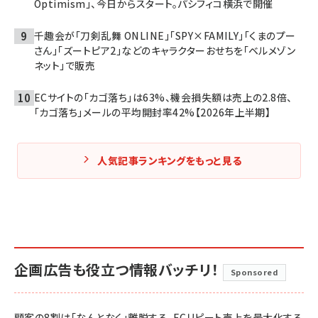
Optimism」、今日からスタート。パシフィコ横浜で開催
千趣会が「刀剣乱舞 ONLINE」「SPY×FAMILY」「くまのプー
さん」「ズートピア2」などのキャラクターおせちを「ベルメゾン
ネット」で販売
ECサイトの「カゴ落ち」は63%、機会損失額は売上の2.8倍、
「カゴ落ち」メールの平均開封率42%【2026年上半期】
人気記事ランキングをもっと見る
企画広告も役立つ情報バッチリ！
Sponsored
顧客の8割は「なんとなく」離脱する。ECリピート売上を最大化する