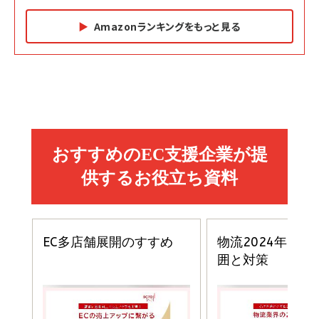
Amazonランキングをもっと見る
Amazon マーケティング・セールス全般関連書籍 の
Amazon ビジネス・経済関連書籍 の売れ筋ランキン
Amazon 経営戦略関連書籍 の売れ筋ランキング
売れ筋ランキング
グ
更新日時：2026/06/26 19:05
更新日時：2026/06/26 19:05
更新日時：2026/06/26 19:05
2億円を売り上げたプロが教える note×AI 最強の
anan(アンアン)2026/07/01号 No.2501[魅せる
ベインキャピタル 企業価値向上力の秘密
副業
カラダ2026／宮舘涼太]
￥2,640
￥1,870
￥880
イシューからはじめよ［改訂版］――知的生産の「シンプ
小さな会社は戦略が9割
anan(アンアン)2026/06/24号 No.2500増刊
ルな本質」
スペシャルエディション[王道エンタメの矜持／
￥1,980
BTS]
￥2,200
￥1,100
ドリルを売るには穴を売れ
経営メモ 16年の起業家人生で得た知見
anan(アンアン)2026/07/08号 No.2502[2026
￥1,815
￥2,750
年後半、あなたの恋と運命／山田涼介]
￥880
Brand Shift(ブランド・シフト): 「信頼」で選ばれ
影響力の武器［新版］：人を動かす七つの原理
る時代の成長戦略
￥3,190
ママ投資家が育休中に１億貯めた株式投資