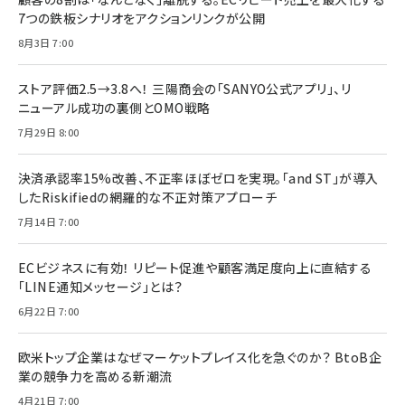
7つの鉄板シナリオをアクションリンクが公開
8月3日 7:00
ストア評価2.5→3.8へ！ 三陽商会の「SANYO公式アプリ」、リ
ニューアル成功の裏側とOMO戦略
7月29日 8:00
決済承認率15%改善、不正率ほぼゼロを実現。「and ST」が導入
したRiskifiedの網羅的な不正対策アプローチ
7月14日 7:00
ECビジネスに有効！ リピート促進や顧客満足度向上に直結する
「LINE通知メッセージ」とは？
6月22日 7:00
欧米トップ企業はなぜマーケットプレイス化を急ぐのか？ BtoB企
業の競争力を高める新潮流
4月21日 7:00