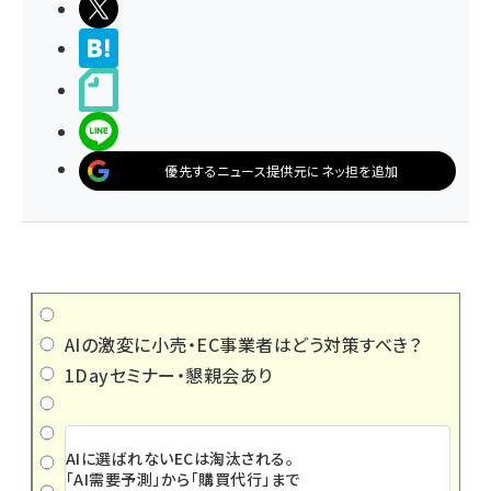
ポストする
>ブクマする
noteで書く
LINEで送る
優先するニュース提供元にネッ担を追加
AIの激変に小売・EC事業者はどう対策すべき？
1Dayセミナー・懇親会あり
AIに選ばれないECは淘汰される。
「AI需要予測」から「購買代行」まで