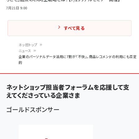
7月21日 9:00
すべて見る
ネッ担トップ
ニュース
パ
企業のパーソナルデータ活用に7割が「不快」。商品レコメンドの利用にも否定
的
ン
く
ず
ネットショップ担当者フォーラムを応援して支
えてくださっている企業さま
ゴールドスポンサー