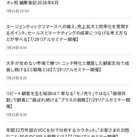
ネッ担 編集後記2026年6月
7月31日 15:00
エージェンティックコマースへの備え、売上拡大と効率化を実現す
るポイント、セールスとマーケティングの成果につなげる考え方な
どが学べる【7/29リアルセミナー開催】
7月24日 8:30
大手が攻めない市場で勝つ！ ニッチ特化と徹底した顧客志向で成
長し続けるEC戦略とは【7/29リアルセミナー開催】
7月23日 8:30
リピート顧客を生む秘訣は？ 単なる「モノ売り」ではなく「価値共
創」で顧客に“選ばれ続ける”プラスの戦略【7/29リアルセミナー開
催】
7月22日 8:30
年間32万件超のVOCをAIで分析するカウネット。「お客さまのお困
りごと」起点のCX向上戦略とは？【7/29リアルセミナー開催】