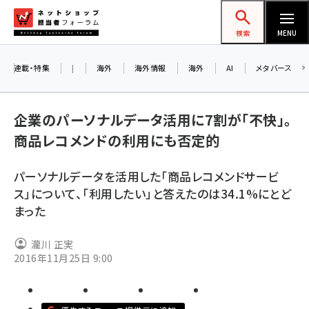
メ
ネットショップ担当者フォーラム
イ
検索
MENU
ン
コ
連載・特集
|
海外
海外情報
海外
AI
メタバース
ン
お知
A
テ
企業のパーソナルデータ活用に7割が「不快」。
ア
ン
商品レコメンドの利用にも否定的
ツ
amazon (2259)
に
パーソナルデータを活用した「商品レコメンドサービ
8/
yahoo (1910)
移
ス」について、「利用したい」と答えたのは34.1%にとど
交
動
楽天 (1878)
まった
ecbeing (1213)
瀧川 正実
アスクル (1126)
2016年11月25日 9:00
base (1085)
ビィ・フォアード (786)