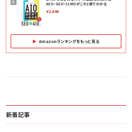
AEO・GEO・LLMOがこれ1冊でわかる
￥2,640
Amazonランキングをもっと見る
Amazon マーケティング・セールス全般関連書籍 の
Amazon ビジネス・経済関連書籍 の売れ筋ランキン
Amazon 経営戦略関連書籍 の売れ筋ランキング
売れ筋ランキング
グ
更新日時：2026/06/26 19:05
更新日時：2026/06/26 19:05
更新日時：2026/06/26 19:05
2億円を売り上げたプロが教える note×AI 最強の
anan(アンアン)2026/07/01号 No.2501[魅せる
ベインキャピタル 企業価値向上力の秘密
副業
カラダ2026／宮舘涼太]
￥2,640
￥1,870
￥880
イシューからはじめよ［改訂版］――知的生産の「シンプ
小さな会社は戦略が9割
anan(アンアン)2026/06/24号 No.2500増刊
ルな本質」
スペシャルエディション[王道エンタメの矜持／
￥1,980
新着記事
BTS]
￥2,200
￥1,100
ドリルを売るには穴を売れ
経営メモ 16年の起業家人生で得た知見