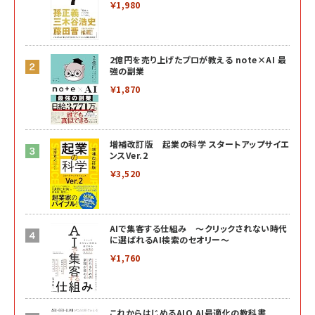
￥1,980
2億円を売り上げたプロが教える note×AI 最
強の副業
￥1,870
増補改訂版 起業の科学 スタートアップサイエ
ンスVer.2
￥3,520
AIで集客する仕組み ～クリックされない時代
に選ばれるAI検索のセオリー～
￥1,760
これからはじめるAIO AI最適化の教科書