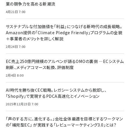
業の競争力を高める新潮流
4月21日 7:00
サステナブルな付加価値を「利益」につなげる新時代の成長戦略。
Amazon提供の「Climate Pledge Friendly」プログラムの全貌
＋事業者のメリットを詳しく解説
2月24日 7:00
EC売上250億円規模のアルペンが語るOMOの裏側 ―ECシステム
刷新、メディアコマース転換、評価制度
2月4日 8:00
AI時代を勝ち抜くEC戦略。レガシーシステムから脱却し、
「Shopify」で実現するPDCA高速化とイノベーション
2025年12月23日 7:00
「声のする方に、進化する。」会社全体最適を目標とするワークマン
の「補完型EC」 が実践する「レビューマーケティング3.0」とは？