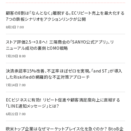
顧客の8割は「なんとなく」離脱する。ECリピート売上を最大化する
7つの鉄板シナリオをアクションリンクが公開
8月3日 7:00
ストア評価2.5→3.8へ！ 三陽商会の「SANYO公式アプリ」、リ
ニューアル成功の裏側とOMO戦略
7月29日 8:00
決済承認率15%改善、不正率ほぼゼロを実現。「and ST」が導入
したRiskifiedの網羅的な不正対策アプローチ
7月14日 7:00
ECビジネスに有効！ リピート促進や顧客満足度向上に直結する
「LINE通知メッセージ」とは？
6月22日 7:00
欧米トップ企業はなぜマーケットプレイス化を急ぐのか？ BtoB企