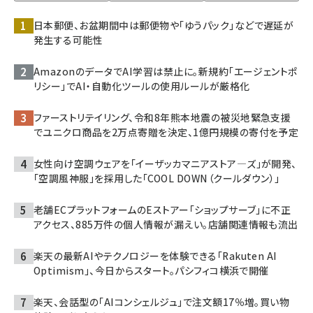
日本郵便、お盆期間中は郵便物や「ゆうパック」などで遅延が
発生する可能性
AmazonのデータでAI学習は禁止に。新規約「エージェントポ
リシー」でAI・自動化ツールの使用ルールが厳格化
ファーストリテイリング、令和8年熊本地震の被災地緊急支援
でユニクロ商品を2万点寄贈を決定、1億円規模の寄付を予定
女性向け空調ウェアを「イーザッカマニアストア―ズ」が開発、
「空調風神服」を採用した「COOL DOWN（クールダウン）」
老舗ECプラットフォームのEストアー「ショップサーブ」に不正
アクセス、885万件の個人情報が漏えい。店舗関連情報も流出
楽天の最新AIやテクノロジーを体験できる「Rakuten AI
Optimism」、今日からスタート。パシフィコ横浜で開催
楽天、会話型の「AIコンシェルジュ」で注文額17％増。買い物