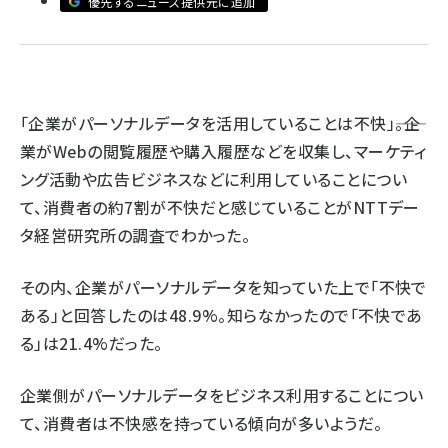
優先するニュース提供元に追加
revico (746)
「企業がパーソナルデータを活用していることは不快」――。企
業がWebの閲覧履歴や購入履歴などを収集し、マーケティ
ング活動や広告ビジネスなどに利用していることについ
参
て、消費者の約7割が不快だと感じていることがNTTデー
タ経営研究所の調査でわかった。
その内、企業がパーソナルデータを知っていた上で「不快で
ある」と回答したのは48.9%。知らなかったので「不快であ
る」は21.4%だった。
企業側がパーソナルデータをビジネス利用することについ
て、消費者は不快感を持っている傾向が多いようだ。