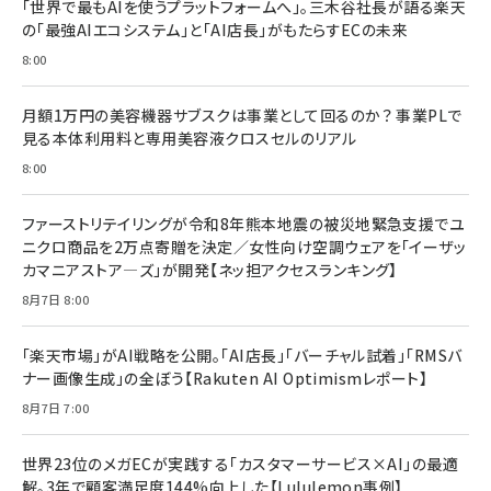
「世界で最もAIを使うプラットフォームへ」。三木谷社長が語る楽天
anan(アンアン)2026/07/08号 No.2502[2026
￥1,815
￥2,750
の「最強AIエコシステム」と「AI店長」がもたらすECの未来
年後半、あなたの恋と運命／山田涼介]
￥880
8:00
Brand Shift(ブランド・シフト): 「信頼」で選ばれ
影響力の武器［新版］：人を動かす七つの原理
る時代の成長戦略
￥3,190
ママ投資家が育休中に１億貯めた株式投資
月額1万円の美容機器サブスクは事業として回るのか？ 事業PLで
￥2,420
￥1,870
見る本体利用料と専用美容液クロスセルのリアル
フィードバック経営 「沈黙の組織」から「高め合う
8:00
マーケティングの真実 P&G・グリコで学んだ失敗
組織」へ
と成長の法則
組織の成果を最大化する ルールのデザイン
￥3,080
￥2,200
ファーストリテイリングが令和8年熊本地震の被災地緊急支援でユ
￥1,980
ニクロ商品を2万点寄贈を決定／女性向け空調ウェアを「イーザッ
カマニアストア―ズ」が開発【ネッ担アクセスランキング】
Amazonランキングをもっと見る
Amazonランキングをもっと見る
8月7日 8:00
Amazonランキングをもっと見る
「楽天市場」がAI戦略を公開。「AI店長」「バーチャル試着」「RMSバ
ナー画像生成」の全ぼう【Rakuten AI Optimismレポート】
8月7日 7:00
世界23位のメガECが実践する「カスタマーサービス×AI」の最適
解。3年で顧客満足度144%向上した【Lululemon事例】