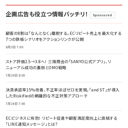
企画広告も役立つ情報バッチリ！
Sponsored
顧客の8割は「なんとなく」離脱する。ECリピート売上を最大化する
7つの鉄板シナリオをアクションリンクが公開
8月3日 7:00
ストア評価2.5→3.8へ！ 三陽商会の「SANYO公式アプリ」、リ
ニューアル成功の裏側とOMO戦略
7月29日 8:00
決済承認率15%改善、不正率ほぼゼロを実現。「and ST」が導入
したRiskifiedの網羅的な不正対策アプローチ
7月14日 7:00
ECビジネスに有効！ リピート促進や顧客満足度向上に直結する
「LINE通知メッセージ」とは？