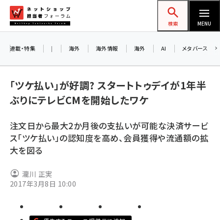
メ
ネットショップ担当者フォーラム
イ
検索
MENU
ン
コ
連載・特集
|
海外
海外情報
海外
AI
メタバース
お知ら
ン
AI
テ
アルペ
「ツケ払い」が好調? スタートトゥデイが1年半
ン
ぶりにテレビCMを開始したワケ
ツ
amazon (2246)
に
8/2
注文日から最大2か月後の支払いが可能な決済サービ
yahoo (1900)
移
ス「ツケ払い」の認知度を高め、会員獲得や流通額の拡
交流会
動
楽天 (1871)
大を図る
ecbeing (1207)
瀧川 正実
アスクル (1119)
2017年3月8日 10:00
base (1071)
ビィ・フォアード (773)