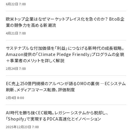
6月22日 7:00
欧米トップ企業はなぜマーケットプレイス化を急ぐのか？ BtoB企
業の競争力を高める新潮流
4月21日 7:00
サステナブルな付加価値を「利益」につなげる新時代の成長戦略。
Amazon提供の「Climate Pledge Friendly」プログラムの全貌
＋事業者のメリットを詳しく解説
2月24日 7:00
EC売上250億円規模のアルペンが語るOMOの裏側 ―ECシステム
刷新、メディアコマース転換、評価制度
2月4日 8:00
AI時代を勝ち抜くEC戦略。レガシーシステムから脱却し、
「Shopify」で実現するPDCA高速化とイノベーション
2025年12月23日 7:00