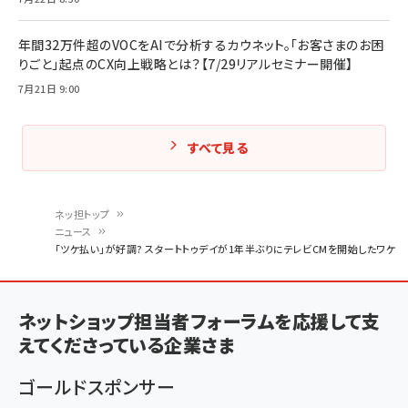
年間32万件超のVOCをAIで分析するカウネット。「お客さまのお困
りごと」起点のCX向上戦略とは？【7/29リアルセミナー開催】
7月21日 9:00
すべて見る
ネッ担トップ
ニュース
パ
「ツケ払い」が好調? スタートトゥデイが1年半ぶりにテレビCMを開始したワケ
ン
く
ネットショップ担当者フォーラムを応援して支
ず
えてくださっている企業さま
ゴールドスポンサー