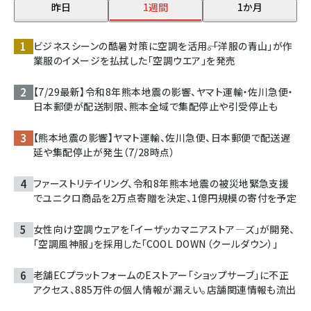
昨日
1週間
1か月
ビジネスシーンの酷暑対策に空調を活用――。「洋服の青山」が作
業服のイメージを払拭した「空調ウエア」を発売
【7/29最新】令和8年熊本地震の影響、ヤマト運輸・佐川急便・
日本郵便が配送制限、熊本全域で集配停止や引受停止も
【熊本地震の影響】ヤマト運輸、佐川急便、日本郵便で配送遅
延や集配停止が発生（7/28時点）
ファーストリテイリング、令和8年熊本地震の被災地緊急支援
でユニクロ商品を2万点寄贈を決定、1億円規模の寄付を予定
女性向け空調ウェアを「イーザッカマニアストア―ズ」が開発、
「空調風神服」を採用した「COOL DOWN（クールダウン）」
老舗ECプラットフォームのEストアー「ショップサーブ」に不正
アクセス、885万件の個人情報が漏えい。店舗関連情報も流出