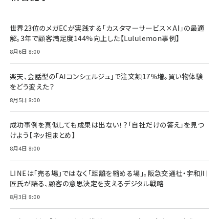
￥1,100
ドリルを売るには穴を売れ
経営メモ 16年の起業家人生で得た知見
世界23位のメガECが実践する「カスタマーサービス×AI」の最適
anan(アンアン)2026/07/08号 No.2502[2026
￥1,815
￥2,750
解。3年で顧客満足度144%向上した【Lululemon事例】
年後半、あなたの恋と運命／山田涼介]
￥880
8月6日 8:00
Brand Shift(ブランド・シフト): 「信頼」で選ばれ
影響力の武器［新版］：人を動かす七つの原理
る時代の成長戦略
￥3,190
ママ投資家が育休中に１億貯めた株式投資
楽天、会話型の「AIコンシェルジュ」で注文額17％増。買い物体験
￥2,420
￥1,870
をどう変えた？
フィードバック経営 「沈黙の組織」から「高め合う
8月5日 8:00
マーケティングの真実 P&G・グリコで学んだ失敗
組織」へ
と成長の法則
組織の成果を最大化する ルールのデザイン
￥3,080
￥2,200
成功事例を真似しても成果は出ない！？「自社だけの答え」を見つ
￥1,980
けよう【ネッ担まとめ】
8月4日 8:00
Amazonランキングをもっと見る
Amazonランキングをもっと見る
Amazonランキングをもっと見る
LINEは「売る場」ではなく「距離を縮める場」。阪急交通社・宇和川
匠氏が語る、顧客の意思決定を支えるデジタル戦略
8月3日 8:00