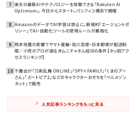
楽天の最新AIやテクノロジーを体験できる「Rakuten AI
Optimism」、今日からスタート。パシフィコ横浜で開催
AmazonのデータでAI学習は禁止に。新規約「エージェントポ
リシー」でAI・自動化ツールの使用ルールが厳格化
熊本地震の影響でヤマト運輸・佐川急便・日本郵便が配送制
限／小売のプロが語るオムニチャネル成功の条件【ネッ担アク
セスランキング】
千趣会が「刀剣乱舞 ONLINE」「SPY×FAMILY」「くまのプー
さん」「ズートピア2」などのキャラクターおせちを「ベルメゾン
ネット」で販売
人気記事ランキングをもっと見る