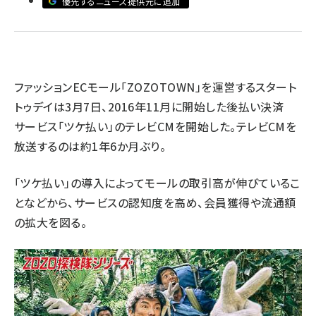
優先するニュース提供元に追加
revico (739)
ファッションECモール「ZOZOTOWN」を運営するスタート
トゥデイは3月7日、2016年11月に開始した後払い決済
サービス「ツケ払い」のテレビCMを開始した。テレビCMを
放送するのは約1年6か月ぶり。
参加登
「ツケ払い」の導入によってモールの取引高が伸びているこ
となどから、サービスの認知度を高め、会員獲得や流通額
の拡大を図る。