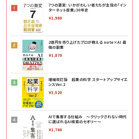
7つの激変: いかがわしい者たちが主役の「イン
ターネット産業」30年史
￥1,980
2億円を売り上げたプロが教える note×AI 最
強の副業
￥1,870
増補改訂版 起業の科学 スタートアップサイエ
ンスVer.2
￥3,520
AIで集客する仕組み ～クリックされない時代
に選ばれるAI検索のセオリー～
￥1,760