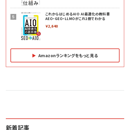
これからはじめるAIO AI最適化の教科書
AEO・GEO・LLMOがこれ1冊でわかる
￥2,640
Amazonランキングをもっと見る
Amazon マーケティング・セールス全般関連書籍 の
Amazon ビジネス・経済関連書籍 の売れ筋ランキン
Amazon 経営戦略関連書籍 の売れ筋ランキング
売れ筋ランキング
グ
更新日時：2026/06/26 19:05
更新日時：2026/06/26 19:05
更新日時：2026/06/26 19:05
2億円を売り上げたプロが教える note×AI 最強の
anan(アンアン)2026/07/01号 No.2501[魅せる
ベインキャピタル 企業価値向上力の秘密
副業
カラダ2026／宮舘涼太]
￥2,640
￥1,870
￥880
イシューからはじめよ［改訂版］――知的生産の「シンプ
小さな会社は戦略が9割
anan(アンアン)2026/06/24号 No.2500増刊
ルな本質」
スペシャルエディション[王道エンタメの矜持／
￥1,980
新着記事
BTS]
￥2,200