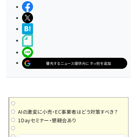
シェアする
ポストする
>ブクマする
noteで書く
LINEで送る
優先するニュース提供元にネッ担を追加
AIの激変に小売・EC事業者はどう対策すべき？
1Dayセミナー・懇親会あり