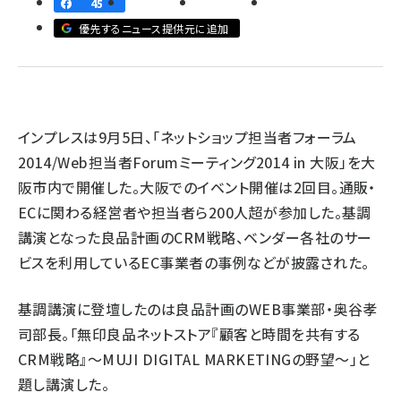
45
優先するニュース提供元に追加
revico (737)
インプレスは9月5日、「ネットショップ担当者フォーラム
2014/Web担当者Forumミーティング2014 in 大阪​」を大
参加
阪市内で開催した。大阪でのイベント開催は2回目。通販・
ECに関わる経営者や担当者ら200人超が参加した。基調
講演となった良品計画のCRM戦略、ベンダー各社のサー
ビスを利用しているEC事業者の事例などが披露された。
基調講演に登壇したのは良品計画のWEB事業部・奥谷孝
司部長。「無印良品ネットストア『顧客と時間を共有する
CRM戦略』～MUJI DIGITAL MARKETINGの野望～」と
題し講演した。