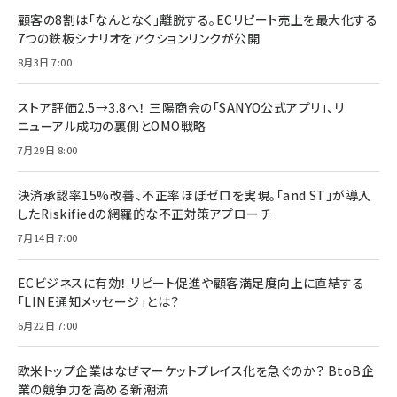
顧客の8割は「なんとなく」離脱する。ECリピート売上を最大化する
7つの鉄板シナリオをアクションリンクが公開
8月3日 7:00
ストア評価2.5→3.8へ！ 三陽商会の「SANYO公式アプリ」、リ
ニューアル成功の裏側とOMO戦略
7月29日 8:00
決済承認率15%改善、不正率ほぼゼロを実現。「and ST」が導入
したRiskifiedの網羅的な不正対策アプローチ
7月14日 7:00
ECビジネスに有効！ リピート促進や顧客満足度向上に直結する
「LINE通知メッセージ」とは？
6月22日 7:00
欧米トップ企業はなぜマーケットプレイス化を急ぐのか？ BtoB企
業の競争力を高める新潮流