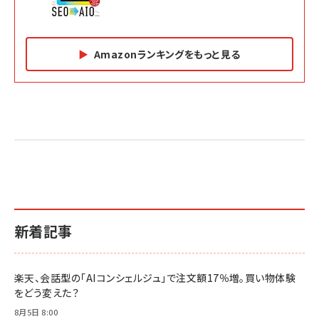
Amazonランキングをもっと見る
Amazon マーケティング・セールス全般関連書籍 の
Amazon ビジネス・経済関連書籍 の売れ筋ランキン
Amazon 経営戦略関連書籍 の売れ筋ランキング
売れ筋ランキング
グ
更新日時：2026/06/26 19:05
更新日時：2026/06/26 19:05
更新日時：2026/06/26 19:05
2億円を売り上げたプロが教える note×AI 最強の
anan(アンアン)2026/07/01号 No.2501[魅せる
ベインキャピタル 企業価値向上力の秘密
副業
カラダ2026／宮舘涼太]
￥2,640
￥1,870
￥880
イシューからはじめよ［改訂版］――知的生産の「シンプ
小さな会社は戦略が9割
anan(アンアン)2026/06/24号 No.2500増刊
ルな本質」
スペシャルエディション[王道エンタメの矜持／
￥1,980
新着記事
BTS]
￥2,200
￥1,100
ドリルを売るには穴を売れ
経営メモ 16年の起業家人生で得た知見
楽天、会話型の「AIコンシェルジュ」で注文額17％増。買い物体験
anan(アンアン)2026/07/08号 No.2502[2026
￥1,815
￥2,750
をどう変えた？
年後半、あなたの恋と運命／山田涼介]
￥880
8月5日 8:00