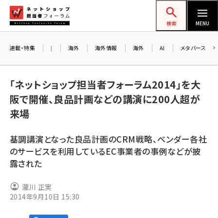
メ
ネットショップ担当者フォーラム
イ
検索
MENU
ン
コ
連載・特集
|
海外
海外情報
海外
AI
メタバース
お知
ン
AI
テ
「ネットショップ担当者フォーラム2014」を大
アル
ン
阪で開催、良品計画などの講演に200人超が
ツ
amazon (2236)
来場
に
8/
yahoo (1896)
移
基調講演となった良品計画のCRM戦略、ベンダー各社
交流
動
楽天 (1865)
のサービスを利用しているEC事業者の事例などが披
露された
ecbeing (1204)
アスクル (1112)
瀧川 正実
2014年9月10日 15:30
base (1068)
ビィ・フォアード (769)