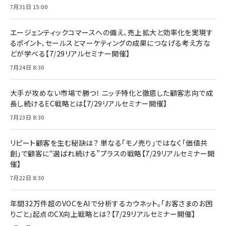
7月31日 15:00
エージェンティックコマースへの備え、売上拡大と効率化を実現す
るポイント、セールスとマーケティングの成果につなげる考え方な
どが学べる【7/29リアルセミナー開催】
7月24日 8:30
大手が攻めない市場で勝つ！ ニッチ特化と徹底した顧客志向で成
長し続けるEC戦略とは【7/29リアルセミナー開催】
7月23日 8:30
リピート顧客を生む秘訣は？ 単なる「モノ売り」ではなく「価値共
創」で顧客に“選ばれ続ける”プラスの戦略【7/29リアルセミナー開
催】
7月22日 8:30
年間32万件超のVOCをAIで分析するカウネット。「お客さまのお困
りごと」起点のCX向上戦略とは？【7/29リアルセミナー開催】