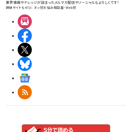
業界情報やナレッジが詰まったメルマガ配信やソーシャルもよろしくです！
姉妹サイトもぜひ：
ネッ担お悩み相談室
・
Web担
メルマガ
Facebook
X(エックス)
BlueSky
Googleニュース
RSS