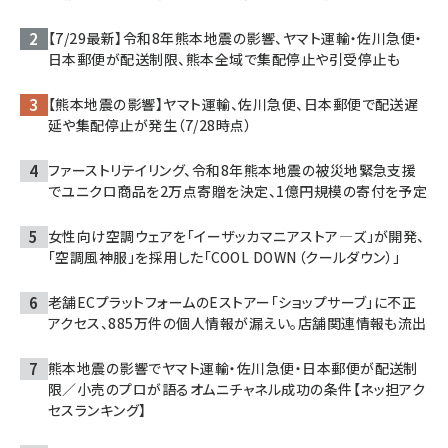
【7/29最新】令和8年熊本地震の影響、ヤマト運輸・佐川急便・
日本郵便が配送制限、熊本全域で集配停止や引受停止も
【熊本地震の影響】ヤマト運輸、佐川急便、日本郵便で配送遅
延や集配停止が発生（7/28時点）
ファーストリテイリング、令和8年熊本地震の被災地緊急支援
でユニクロ商品を2万点寄贈を決定、1億円規模の寄付を予定
女性向け空調ウェアを「イーザッカマニアストア―ズ」が開発、
「空調風神服」を採用した「COOL DOWN（クールダウン）」
老舗ECプラットフォームのEストアー「ショップサーブ」に不正
アクセス、885万件の個人情報が漏えい。店舗関連情報も流出
熊本地震の影響でヤマト運輸・佐川急便・日本郵便が配送制
限／小売のプロが語るオムニチャネル成功の条件【ネッ担アク
セスランキング】