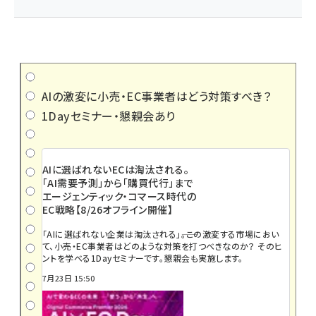
AIの激変に小売・EC事業者はどう対策すべき？
1Dayセミナー・懇親会あり
AIに選ばれないECは淘汰される。
「AI需要予測」から「購買代行」まで
エージェンティック・コマース時代の
EC戦略【8/26オフライン開催】
「AIに選ばれない企業は淘汰される」――。この激変する市場におい
て、小売・EC事業者はどのような対策を打つべきなのか？ そのヒ
ントを学べる1Dayセミナーです。懇親会も実施します。
7月23日 15:50