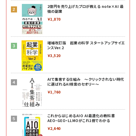
2億円を売り上げたプロが教える note×AI 最
強の副業
￥1,870
増補改訂版 起業の科学 スタートアップサイエ
ンスVer.2
￥3,520
AIで集客する仕組み ～クリックされない時代
に選ばれるAI検索のセオリー～
￥1,760
これからはじめるAIO AI最適化の教科書
AEO・GEO・LLMOがこれ1冊でわかる
￥2,640