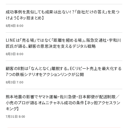
Brand Shift(ブランド・シフト): 「信頼」で選ばれ
影響力の武器［新版］：人を動かす七つの原理
る時代の成長戦略
￥3,190
ママ投資家が育休中に１億貯めた株式投資
成功事例を真似しても成果は出ない！？「自社だけの答え」を見つ
￥2,420
￥1,870
けよう【ネッ担まとめ】
フィードバック経営 「沈黙の組織」から「高め合う
8月4日 8:00
マーケティングの真実 P&G・グリコで学んだ失敗
組織」へ
と成長の法則
組織の成果を最大化する ルールのデザイン
￥3,080
￥2,200
LINEは「売る場」ではなく「距離を縮める場」。阪急交通社・宇和川
￥1,980
匠氏が語る、顧客の意思決定を支えるデジタル戦略
8月3日 8:00
Amazonランキングをもっと見る
Amazonランキングをもっと見る
Amazonランキングをもっと見る
顧客の8割は「なんとなく」離脱する。ECリピート売上を最大化する
7つの鉄板シナリオをアクションリンクが公開
8月3日 7:00
熊本地震の影響でヤマト運輸・佐川急便・日本郵便が配送制限／
小売のプロが語るオムニチャネル成功の条件【ネッ担アクセスラン
キング】
7月31日 8:00