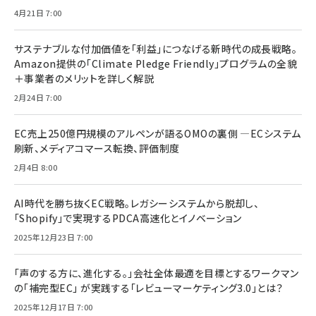
4月21日 7:00
サステナブルな付加価値を「利益」につなげる新時代の成長戦略。
Amazon提供の「Climate Pledge Friendly」プログラムの全貌
＋事業者のメリットを詳しく解説
2月24日 7:00
EC売上250億円規模のアルペンが語るOMOの裏側 ―ECシステム
刷新、メディアコマース転換、評価制度
2月4日 8:00
AI時代を勝ち抜くEC戦略。レガシーシステムから脱却し、
「Shopify」で実現するPDCA高速化とイノベーション
2025年12月23日 7:00
「声のする方に、進化する。」会社全体最適を目標とするワークマン
の「補完型EC」 が実践する「レビューマーケティング3.0」とは？
2025年12月17日 7:00