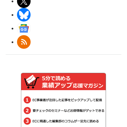
X(エックス)
BlueSky
Googleニュース
RSS