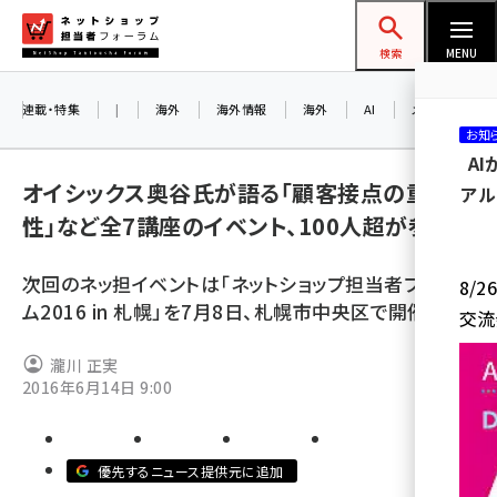
メ
ネットショップ担当者フォーラム
イ
検索
MENU
ン
コ
連載・特集
|
海外
海外情報
海外
AI
メタバース
お知
ン
A
テ
オイシックス奥谷氏が語る「顧客接点の重要
アル
ン
性」など全7講座のイベント、100人超が参集
ツ
amazon (2236)
に
次回のネッ担イベントは「ネットショップ担当者フォーラ
8/
yahoo (1896)
移
ム2016 in 札幌」を7月8日、札幌市中央区で開催
交流
動
楽天 (1865)
瀧川 正実
ecbeing (1204)
2016年6月14日 9:00
アスクル (1112)
base (1068)
優先するニュース提供元に追加
ビィ・フォアード (769)