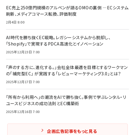
EC売上250億円規模のアルペンが語るOMOの裏側 ―ECシステム
刷新、メディアコマース転換、評価制度
2月4日 8:00
AI時代を勝ち抜くEC戦略。レガシーシステムから脱却し、
「Shopify」で実現するPDCA高速化とイノベーション
2025年12月23日 7:00
「声のする方に、進化する。」会社全体最適を目標とするワークマン
の「補完型EC」 が実践する「レビューマーケティング3.0」とは？
2025年12月17日 7:00
「所有から利用へ」の潮流をAIで勝ち抜く。事例で学ぶレンタル・リ
ユースビジネスの成功法則とEC構築術
2025年12月16日 7:00
企画広告記事をもっと見る