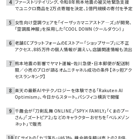
ファーストリテイリング、令和8年熊本地震の被災地緊急支援
でユニクロ商品を2万点寄贈を決定、1億円規模の寄付を予定
女性向け空調ウェアを「イーザッカマニアストア―ズ」が開発、
「空調風神服」を採用した「COOL DOWN（クールダウン）」
老舗ECプラットフォームのEストアー「ショップサーブ」に不正
アクセス、885万件の個人情報が漏えい。店舗関連情報も流出
熊本地震の影響でヤマト運輸・佐川急便・日本郵便が配送制
限／小売のプロが語るオムニチャネル成功の条件【ネッ担アク
セスランキング】
楽天の最新AIやテクノロジーを体験できる「Rakuten AI
Optimism」、今日からスタート。パシフィコ横浜で開催
千趣会が「刀剣乱舞 ONLINE」「SPY×FAMILY」「くまのプー
さん」「ズートピア2」などのキャラクターおせちを「ベルメゾン
ネット」で販売
ECサイトの「カゴ落ち」は63%、機会損失額は売上の2.8倍、