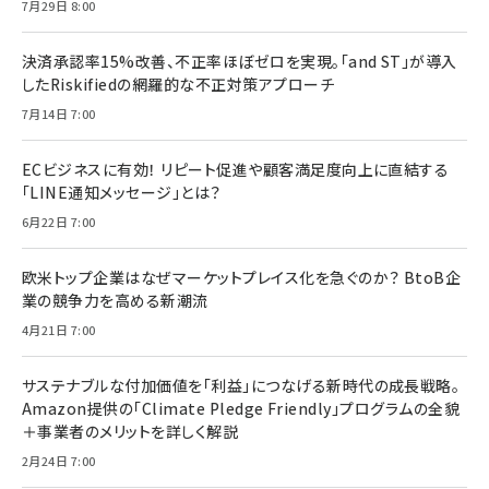
7月29日 8:00
決済承認率15%改善、不正率ほぼゼロを実現。「and ST」が導入
したRiskifiedの網羅的な不正対策アプローチ
7月14日 7:00
ECビジネスに有効！ リピート促進や顧客満足度向上に直結する
「LINE通知メッセージ」とは？
6月22日 7:00
欧米トップ企業はなぜマーケットプレイス化を急ぐのか？ BtoB企
業の競争力を高める新潮流
4月21日 7:00
サステナブルな付加価値を「利益」につなげる新時代の成長戦略。
Amazon提供の「Climate Pledge Friendly」プログラムの全貌
＋事業者のメリットを詳しく解説
2月24日 7:00