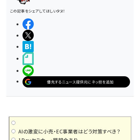
この記事をシェアしてほしいタヌ！
シェアする
ポストする
>ブクマする
noteで書く
LINEで送る
優先するニュース提供元にネッ担を追加
AIの激変に小売・EC事業者はどう対策すべき？
1Dayセミナー・懇親会あり