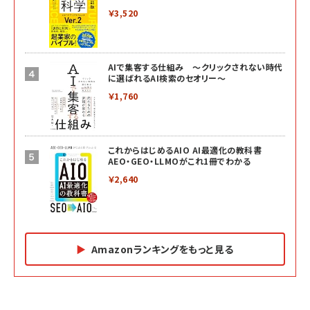
￥3,520
AIで集客する仕組み ～クリックされない時代
に選ばれるAI検索のセオリー～
￥1,760
これからはじめるAIO AI最適化の教科書
AEO・GEO・LLMOがこれ1冊でわかる
￥2,640
Amazonランキングをもっと見る
Amazon マーケティング・セールス全般関連書籍 の
Amazon ビジネス・経済関連書籍 の売れ筋ランキン
Amazon 経営戦略関連書籍 の売れ筋ランキング
売れ筋ランキング
グ
更新日時：2026/06/26 19:05
更新日時：2026/06/26 19:05
更新日時：2026/06/26 19:05