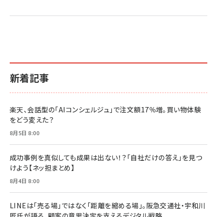
2億円を売り上げたプロが教える note×AI 最強の
anan(アンアン)2026/07/01号 No.2501[魅せる
ベインキャピタル 企業価値向上力の秘密
副業
カラダ2026／宮舘涼太]
￥2,640
￥1,870
￥880
イシューからはじめよ［改訂版］――知的生産の「シンプ
小さな会社は戦略が9割
anan(アンアン)2026/06/24号 No.2500増刊
ルな本質」
スペシャルエディション[王道エンタメの矜持／
￥1,980
新着記事
BTS]
￥2,200
￥1,100
ドリルを売るには穴を売れ
経営メモ 16年の起業家人生で得た知見
楽天、会話型の「AIコンシェルジュ」で注文額17％増。買い物体験
anan(アンアン)2026/07/08号 No.2502[2026
￥1,815
￥2,750
をどう変えた？
年後半、あなたの恋と運命／山田涼介]
￥880
8月5日 8:00
Brand Shift(ブランド・シフト): 「信頼」で選ばれ
影響力の武器［新版］：人を動かす七つの原理
る時代の成長戦略
￥3,190
ママ投資家が育休中に１億貯めた株式投資
成功事例を真似しても成果は出ない！？「自社だけの答え」を見つ
￥2,420
￥1,870
けよう【ネッ担まとめ】
フィードバック経営 「沈黙の組織」から「高め合う
8月4日 8:00
マーケティングの真実 P&G・グリコで学んだ失敗
組織」へ
と成長の法則
組織の成果を最大化する ルールのデザイン
￥3,080
￥2,200
LINEは「売る場」ではなく「距離を縮める場」。阪急交通社・宇和川
￥1,980
匠氏が語る、顧客の意思決定を支えるデジタル戦略