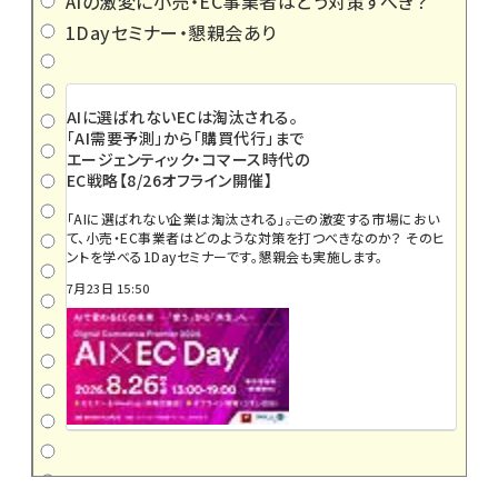
AIの激変に小売・EC事業者はどう対策すべき？
1Dayセミナー・懇親会あり
AIに選ばれないECは淘汰される。
「AI需要予測」から「購買代行」まで
エージェンティック・コマース時代の
EC戦略【8/26オフライン開催】
「AIに選ばれない企業は淘汰される」――。この激変する市場におい
て、小売・EC事業者はどのような対策を打つべきなのか？ そのヒ
ントを学べる1Dayセミナーです。懇親会も実施します。
7月23日 15:50