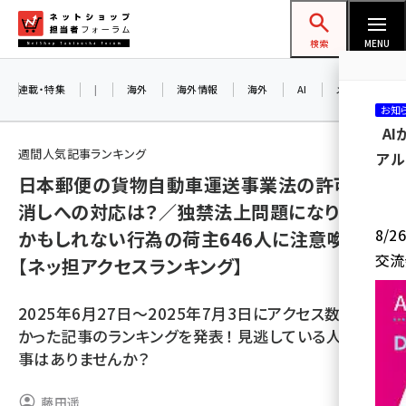
メ
ネットショップ担当者フォーラム
イ
検索
MENU
ン
コ
連載・特集
|
海外
海外情報
海外
AI
メタバース
お知
ン
A
テ
週間人気記事ランキング
アル
ン
日本郵便の貨物自動車運送事業法の許可取
ツ
amazon (2253)
消しへの対応は？／独禁法上問題になり得る
に
8/
かもしれない行為の荷主646人に注意喚起
yahoo (1905)
移
交流
【ネッ担アクセスランキング】
動
楽天 (1873)
ecbeing (1210)
2025年6月27日～2025年7月3日にアクセス数の多
かった記事のランキングを発表！ 見逃している人気記
アスクル (1122)
事はありませんか？
base (1079)
藤田遥
ビィ・フォアード (776)