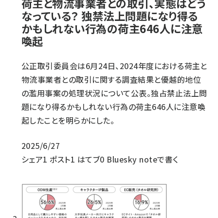
荷主と物流事業者との取引、実態はどう
なっている？ 独禁法上問題になり得る
かもしれない行為の荷主646人に注意
喚起
公正取引委員会は6月24日、2024年度における荷主と
物流事業者との取引に関する調査結果と優越的地位
の濫用事案の処理状況について公表。独占禁止法上問
題になり得るかもしれない行為の荷主646人に注意喚
起したことを明らかにした。
2025/6/27
シェア
1
ポスト
1
はてブ
0
Bluesky
noteで書く