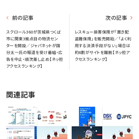
前の記事
次の記事
スクロール360が茨城県つくば
レスキュー損害保険が「置き配
市に関東3拠点目の物流セン
盗難保険」を販売開始／「よく利
ターを開設／ジャパネットが国
用する決済手段がない」場合は
分太一氏の報道を受け番組・広
約6割がサイトを離脱【ネッ担ア
告を中止・順次差し止め【ネッ担
クセスランキング】
アクセスランキング】
関連記事