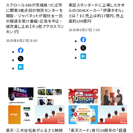
スクロール360が茨城県つくば市
東証スタンダードに上場したタオ
に関東3拠点目の物流センターを
ルのODMメーカー「伊澤タオル」
開設／ジャパネットが国分太一氏
とは？ EC売上は約17億円、売上
の報道を受け番組・広告を中止・
高約100億円
順次差し止め【ネッ担アクセスラン
2025年6月27日 7:00
キング】
2025年6月27日 8:00
楽天・三木谷社長がふるさと納税
「楽天カード」発行20周年の「超還