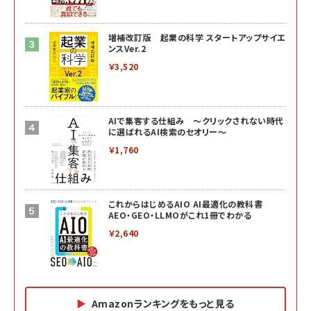
増補改訂版 起業の科学 スタートアップサイエ
ンスVer.2
￥3,520
AIで集客する仕組み ～クリックされない時代
に選ばれるAI検索のセオリー～
￥1,760
これからはじめるAIO AI最適化の教科書
AEO・GEO・LLMOがこれ1冊でわかる
￥2,640
Amazonランキングをもっと見る