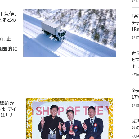
8月7
川急便、
「楽
況まとめ
チ
【R
通行止
8月7
全国的に
世
ビ
上し
8月6
楽
1
「越前か
8月5
位は「アイ
は「リ
成
け
8月4