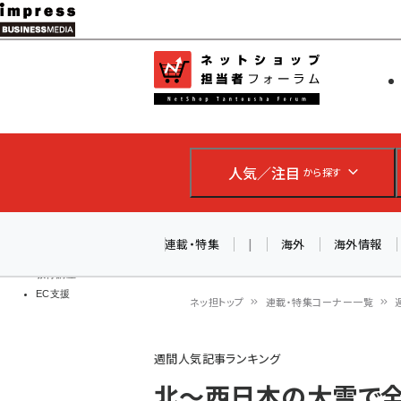
メ
イ
EC担当者
ネットショッ
ン
Web担当者
コ
製品導入
ン
企業IT
ソフト開発
テ
IoT・AI
人気／注目
から探す
ン
DCクラウド
研究・調査
ツ
エネルギー
に
連載・特集
|
海外
海外情報
ドローン
移
教育講座
EC支援
動
ネッ担トップ
連載・特集コーナー一覧
パ
週間人気記事ランキング
ン
北～西日本の大雪で