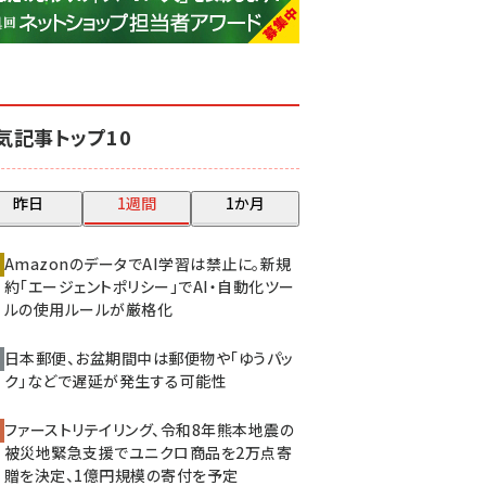
base (1081)
ビィ・フォアード (776)
revico (744)
気記事トップ10
昨日
1週間
1か月
AmazonのデータでAI学習は禁止に。新規
約「エージェントポリシー」でAI・自動化ツー
ルの使用ルールが厳格化
日本郵便、お盆期間中は郵便物や「ゆうパッ
ク」などで遅延が発生する可能性
ファーストリテイリング、令和8年熊本地震の
被災地緊急支援でユニクロ商品を2万点寄
贈を決定、1億円規模の寄付を予定