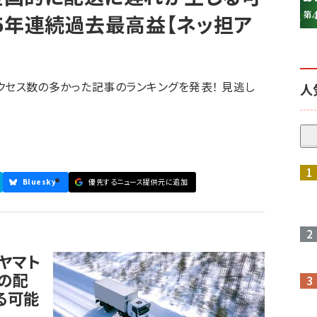
5年連続過去最高益【ネッ担ア
にアクセス数の多かった記事のランキングを発表！ 見逃し
人
参加登録はこちら↑
Bluesky
優先するニュース提供元に追加
ヤマト
の配
る可能