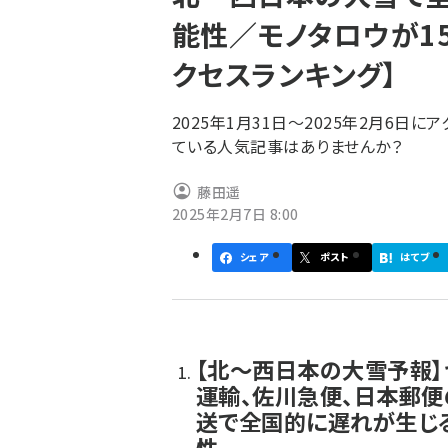
く
能性／モノタロウが1
ず
クセスランキング】
2025年1月31日～2025年2月6日
ている人気記事はありませんか？
藤田遥
2025年2月7日 8:00
シェア
ポスト
はてブ
【北～西日本の大雪予報】
運輸、佐川急便、日本郵便
送で全国的に遅れが生じ
性