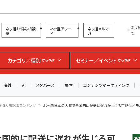
プ担当者フォーラム
ネッ
ネッ担お悩み相談
ネッ担アワー
ネッ担メルマ
て
室
ド！
ガ
お知らせ
AIが買い物を代行する時代に打つべき「次の一手」とは？
カテゴリ／種別
セミナー／イベント
から探す
から探す
アルペン、オイシックス、元UA責任者が登壇のリアルECセ
ミナー（8/26＠東京）【交流会も実施】
海外
AI
メタバース
集客
コンテンツマーケティング
8/26（水）、東京・四谷で開催。登壇者・聴講者と交流できる
交流会も実施します。すべての講演を無料で聴講できます！
週間人気記事ランキング
北～西日本の大雪で全国的に配送に遅れが生じる可能性／モノ
全国的に配送に遅れが生じる可