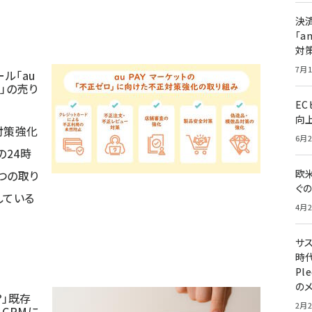
決
「a
対
7月1
ール「au
ロ」の売り
E
向
対策強化
6月2
の24時
欧
つの取り
ぐ
している
4月2
サ
時代
Pl
の
？」既存
2月2
CRMに