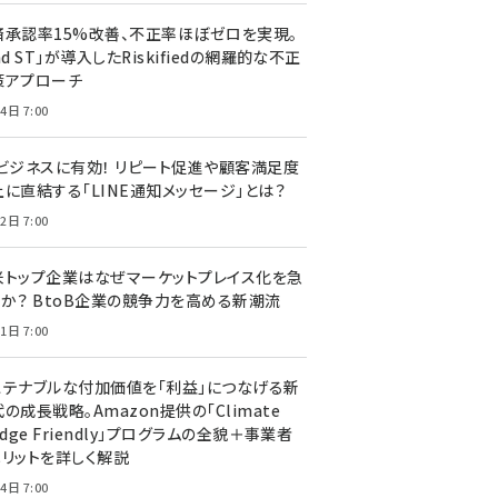
済承認率15%改善、不正率ほぼゼロを実現。
nd ST」が導入したRiskifiedの網羅的な不正
策アプローチ
4日 7:00
Cビジネスに有効！ リピート促進や顧客満足度
上に直結する「LINE通知メッセージ」とは？
2日 7:00
米トップ企業はなぜマーケットプレイス化を急
のか？ BtoB企業の競争力を高める新潮流
1日 7:00
ステナブルな付加価値を「利益」につなげる新
の成長戦略。Amazon提供の「Climate
edge Friendly」プログラムの全貌＋事業者
メリットを詳しく解説
4日 7:00