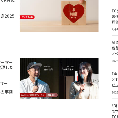
E
2025
裏
評
2月4
A
脱却
ノ
202
サーマー
実現した
「
と
サー
ビュ
ルの事例
202
「
で
E