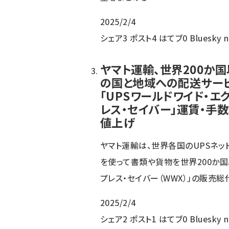
2025/2/4
シェア
3
ポスト
4
はてブ
0
Bluesky
ヤマト運輸、世界200か
の国と地域への配送サー
「UPSワールドワイド・エ
レス・セイバー」運賃・手
値上げ
ヤマト運輸は、世界各国のUPSネッ
を使って書類や貨物を世界200か国
プレス・セイバー（WWX）」の販売総
2025/2/4
シェア
2
ポスト
1
はてブ
0
Bluesky