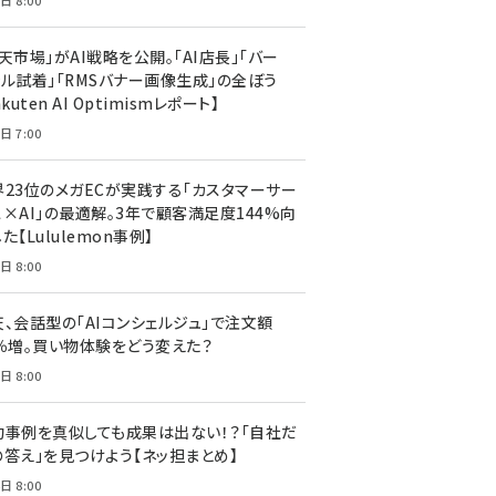
日 8:00
天市場」がAI戦略を公開。「AI店長」「バー
ャル試着」「RMSバナー画像生成」の全ぼう
akuten AI Optimismレポート】
日 7:00
界23位のメガECが実践する「カスタマーサー
ス×AI」の最適解。3年で顧客満足度144%向
た【Lululemon事例】
日 8:00
天、会話型の「AIコンシェルジュ」で注文額
7％増。買い物体験をどう変えた？
日 8:00
功事例を真似しても成果は出ない！？「自社だ
の答え」を見つけよう【ネッ担まとめ】
日 8:00