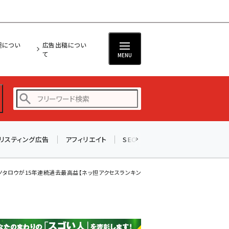
担につい
広告出稿につい
て
MENU
リスティング広告
アフィリエイト
SEO
メール
ソーシャル
amazon (2255)
yahoo (1906)
タロウが15年連続過去最高益【ネッ担アクセスランキング】
楽天 (1874)
ecbeing (1210)
アスクル (1122)