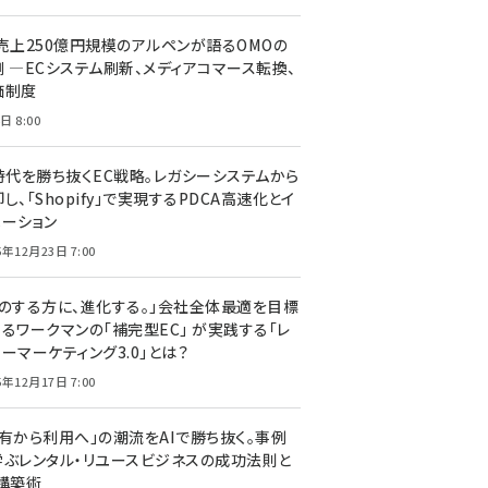
C売上250億円規模のアルペンが語るOMOの
側 ―ECシステム刷新、メディアコマース転換、
価制度
日 8:00
I時代を勝ち抜くEC戦略。レガシーシステムから
し、「Shopify」で実現するPDCA高速化とイ
ベーション
5年12月23日 7:00
声のする方に、進化する。」会社全体最適を目標
するワークマンの「補完型EC」 が実践する「レ
ーマーケティング3.0」とは？
5年12月17日 7:00
所有から利用へ」の潮流をAIで勝ち抜く。事例
学ぶレンタル・リユースビジネスの成功法則と
C構築術