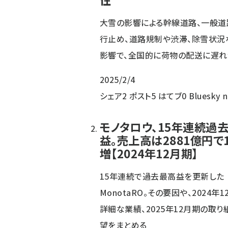
大雪の影響による幹線道路、一般道
行止め、道路規制や渋滞、除雪状況
影響で、全国的に荷物の配送に遅れ
2025/2/4
シェア
2
ポスト
5
はてブ
0
Bluesky
モノタロウ、15年連続過
益。売上高は2881億円で
増【2024年12月期】
15年連続で過去最高益を更新した
MonotaRO。その要因や、2024年
詳細な業績、2025年12月期の取り
望をまとめる