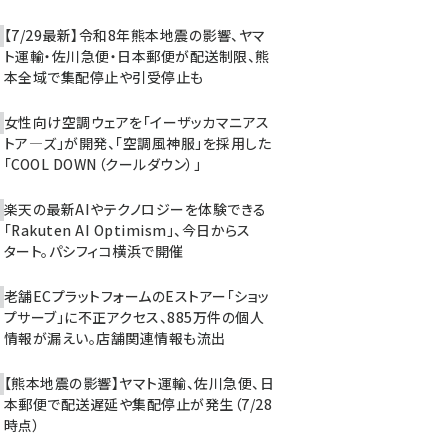
【7/29最新】令和8年熊本地震の影響、ヤマ
ト運輸・佐川急便・日本郵便が配送制限、熊
本全域で集配停止や引受停止も
女性向け空調ウェアを「イーザッカマニアス
トア―ズ」が開発、「空調風神服」を採用した
「COOL DOWN（クールダウン）」
楽天の最新AIやテクノロジーを体験できる
「Rakuten AI Optimism」、今日からス
タート。パシフィコ横浜で開催
老舗ECプラットフォームのEストアー「ショッ
プサーブ」に不正アクセス、885万件の個人
情報が漏えい。店舗関連情報も流出
【熊本地震の影響】ヤマト運輸、佐川急便、日
本郵便で配送遅延や集配停止が発生（7/28
時点）