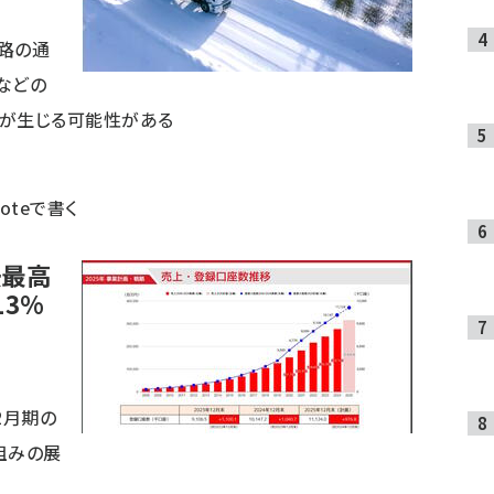
路の通
などの
が生じる可能性がある
noteで書く
去最高
13%
12月期の
組みの展