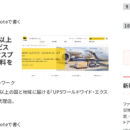
noteで書く
国以上
ビス
クスプ
数料を
トワーク
新
以上の国と地域に届ける「UPSワールドワイド・エクス
代理店。
フ
災
定
ト
noteで書く