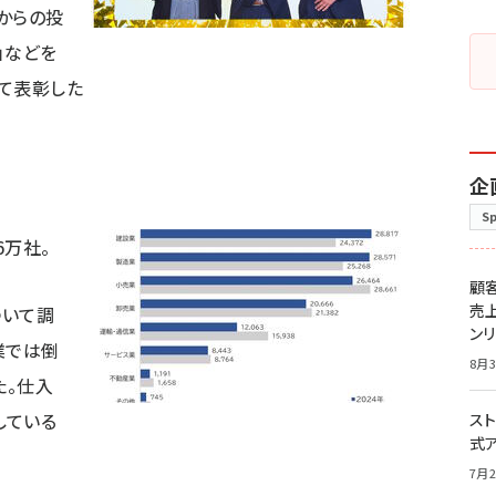
者からの投
」などを
て表彰した
企
S
6万社。
顧
売
ついて調
ン
業では倒
8月3
た。仕入
している
スト
式
7月2