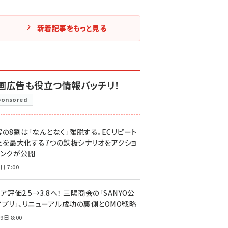
新着記事をもっと見る
画広告も役立つ情報バッチリ！
ponsored
客の8割は「なんとなく」離脱する。ECリピート
上を最大化する7つの鉄板シナリオをアクショ
リンクが公開
日 7:00
ア評価2.5→3.8へ！ 三陽商会の「SANYO公
アプリ」、リニューアル成功の裏側とOMO戦略
9日 8:00