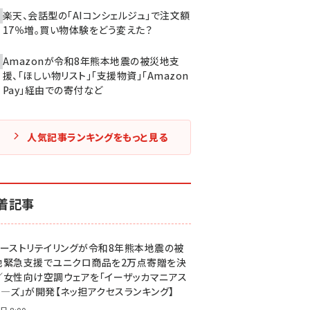
楽天、会話型の「AIコンシェルジュ」で注文額
17％増。買い物体験をどう変えた？
Amazonが令和8年熊本地震の被災地支
援、「ほしい物リスト」「支援物資」「Amazon
Pay」経由での寄付など
人気記事ランキングをもっと見る
着記事
ァーストリテイリングが令和8年熊本地震の被
地緊急支援でユニクロ商品を2万点寄贈を決
／女性向け空調ウェアを「イーザッカマニアス
ア―ズ」が開発【ネッ担アクセスランキング】