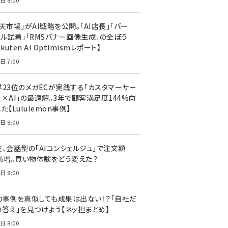
日 8:00
天市場」がAI戦略を公開。「AI店長」「バー
ャル試着」「RMSバナー画像生成」の全ぼう
akuten AI Optimismレポート】
日 7:00
界23位のメガECが実践する「カスタマーサー
ス×AI」の最適解。3年で顧客満足度144%向
た【Lululemon事例】
日 8:00
天、会話型の「AIコンシェルジュ」で注文額
7％増。買い物体験をどう変えた？
日 8:00
功事例を真似しても成果は出ない！？「自社だ
の答え」を見つけよう【ネッ担まとめ】
日 8:00