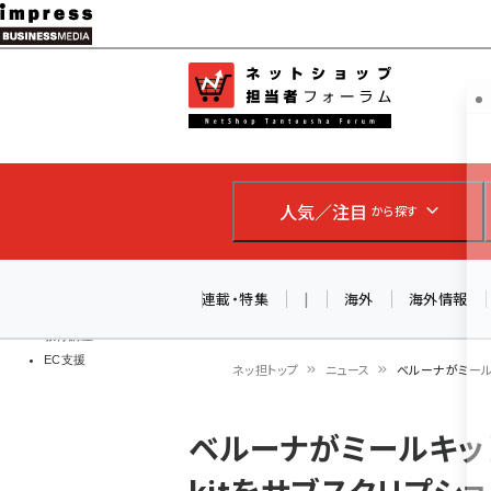
メ
イ
EC担当者
ネットショッ
ン
Web担当者
コ
製品導入
ン
企業IT
ソフト開発
テ
IoT・AI
人気／注目
から探す
ン
DCクラウド
研究・調査
ツ
エネルギー
に
連載・特集
|
海外
海外情報
ドローン
移
教育講座
EC支援
動
ネッ担トップ
ニュース
ベルーナがミール
パ
ベルーナがミールキッ
ン