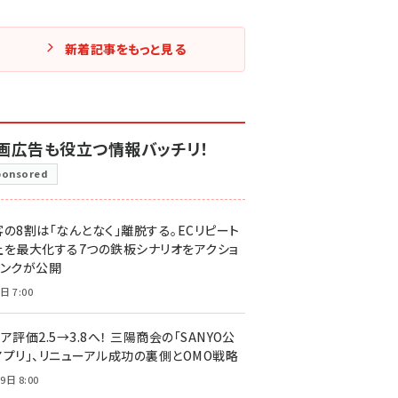
新着記事をもっと見る
画広告も役立つ情報バッチリ！
ponsored
客の8割は「なんとなく」離脱する。ECリピート
上を最大化する7つの鉄板シナリオをアクショ
リンクが公開
日 7:00
ア評価2.5→3.8へ！ 三陽商会の「SANYO公
アプリ」、リニューアル成功の裏側とOMO戦略
9日 8:00