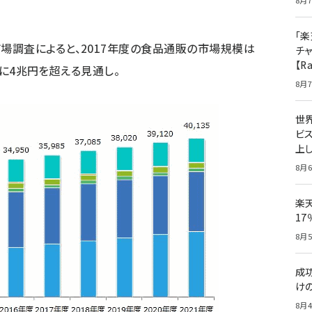
8月7
「楽
調査によると、2017年度の食品通販の市場規模は
チ
【R
年度に4兆円を超える見通し。
8月7
世
ビ
上し
8月6
楽
1
8月5
成
け
8月4