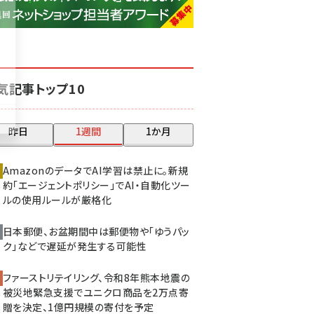
base (1081)
ビィ・フォアード (776)
revico (744)
気記事トップ10
昨日
1週間
1か月
AmazonのデータでAI学習は禁止に。新規
約「エージェントポリシー」でAI・自動化ツー
ルの使用ルールが厳格化
日本郵便、お盆期間中は郵便物や「ゆうパッ
ク」などで遅延が発生する可能性
ファーストリテイリング、令和8年熊本地震の
被災地緊急支援でユニクロ商品を2万点寄
贈を決定、1億円規模の寄付を予定