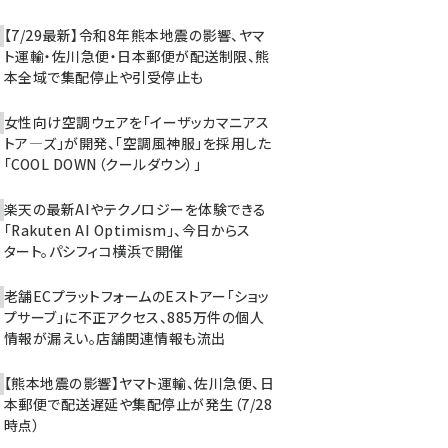
【7/29最新】令和8年熊本地震の影響、ヤマ
ト運輸・佐川急便・日本郵便が配送制限、熊
本全域で集配停止や引受停止も
女性向け空調ウェアを「イーザッカマニアス
トア―ズ」が開発、「空調風神服」を採用した
「COOL DOWN（クールダウン）」
楽天の最新AIやテクノロジーを体験できる
「Rakuten AI Optimism」、今日からス
タート。パシフィコ横浜で開催
老舗ECプラットフォームのEストアー「ショッ
プサーブ」に不正アクセス、885万件の個人
情報が漏えい。店舗関連情報も流出
【熊本地震の影響】ヤマト運輸、佐川急便、日
本郵便で配送遅延や集配停止が発生（7/28
時点）