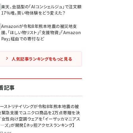
楽天、会話型の「AIコンシェルジュ」で注文額
17％増。買い物体験をどう変えた？
Amazonが令和8年熊本地震の被災地支
援、「ほしい物リスト」「支援物資」「Amazon
Pay」経由での寄付など
人気記事ランキングをもっと見る
着記事
ァーストリテイリングが令和8年熊本地震の被
地緊急支援でユニクロ商品を2万点寄贈を決
／女性向け空調ウェアを「イーザッカマニアス
ア―ズ」が開発【ネッ担アクセスランキング】