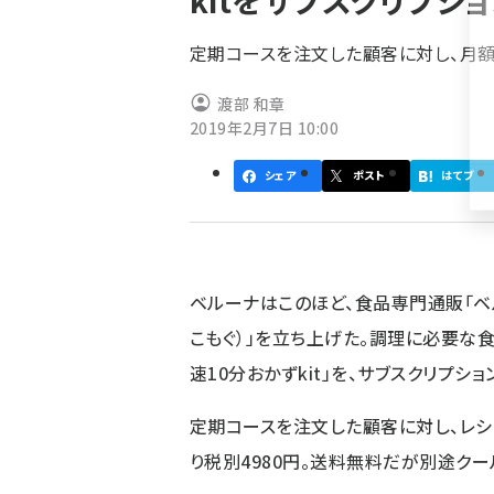
kitをサブスクリプシ
く
ず
定期コースを注文した顧客に対し、月額
渡部 和章
2019年2月7日 10:00
シェア
ポスト
はてブ
ベルーナはこのほど、食品専門通販「ベル
こもぐ）」を立ち上げた。調理に必要な
速10分おかずkit」を、サブスクリプシ
定期コースを注文した顧客に対し、レシ
り税別4980円。送料無料だが別途クー