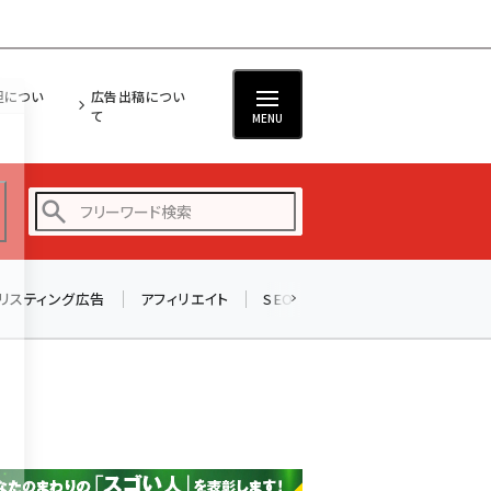
担につい
広告出稿につい
て
MENU
リスティング広告
アフィリエイト
SEO
メール
ソーシャル
amazon (2255)
yahoo (1906)
楽天 (1874)
ecbeing (1210)
アスクル (1122)