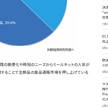
決
「a
対
7月1
E
向
6月2
欧
、調理の簡便化や時短のニーズからミールキットの人気が
ぐ
開することで生鮮品の食品通販市場を押し上げている
4月2
サ
時代
Pl
の
2月2