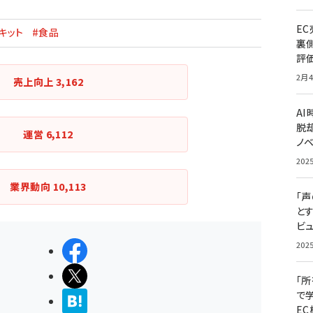
E
キット
#食品
裏
評
2月4
売上向上
3,162
A
脱却
運営
6,112
ノ
202
業界動向
10,113
「
と
ビュ
202
シェアする
ポストする
「
で
>ブクマする
E