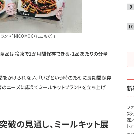
ンド「NICOMOG（にこもぐ）」
。食品は冷凍で1か月間保存できる。1品あたりの分量
間をかけられない」「いざという時のために長期間保存
客のニーズに応えてミールキットブランドを立ち上げ
新
フ
災
定
突破の見通し、ミールキット展
ト