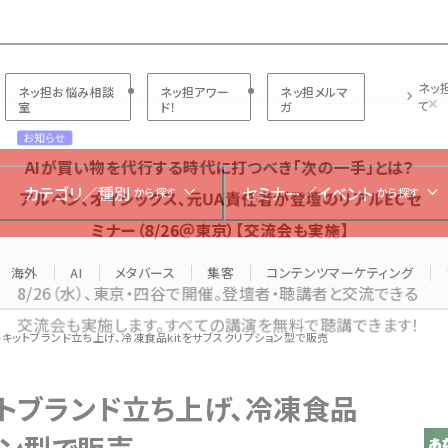
プ担当者フォーラム
ネッ
ネッ担お悩み相談
ネッ担アワー
ネッ担メルマ
て
室
ド！
ガ
お知らせ
AIが買い物を代行する時代に打つべき「次の一手」とは？
カテゴリ／種別
セミナー／イベント
から探す
から探す
アルペン、オイシックス、元UA責任者が登壇のリアルECセ
ミナー（8/26＠東京）【交流会も実施】
海外
AI
メタバース
集客
コンテンツマーケティング
8/26（水）、東京・四谷で開催。登壇者・聴講者と交流できる
交流会も実施します。すべての講演を無料で聴講できます！
キットブランド立ち上げ、冷凍食品kitをサブスクリプション型で販売
トブランド立ち上げ、冷凍食品