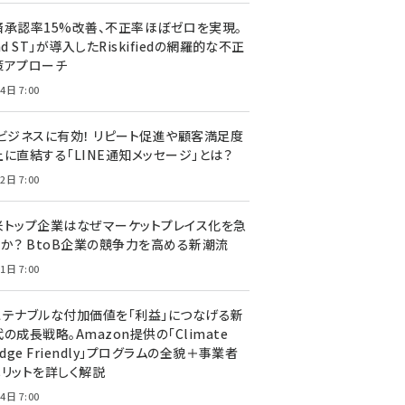
済承認率15%改善、不正率ほぼゼロを実現。
nd ST」が導入したRiskifiedの網羅的な不正
策アプローチ
4日 7:00
Cビジネスに有効！ リピート促進や顧客満足度
上に直結する「LINE通知メッセージ」とは？
2日 7:00
米トップ企業はなぜマーケットプレイス化を急
のか？ BtoB企業の競争力を高める新潮流
1日 7:00
ステナブルな付加価値を「利益」につなげる新
の成長戦略。Amazon提供の「Climate
edge Friendly」プログラムの全貌＋事業者
メリットを詳しく解説
4日 7:00