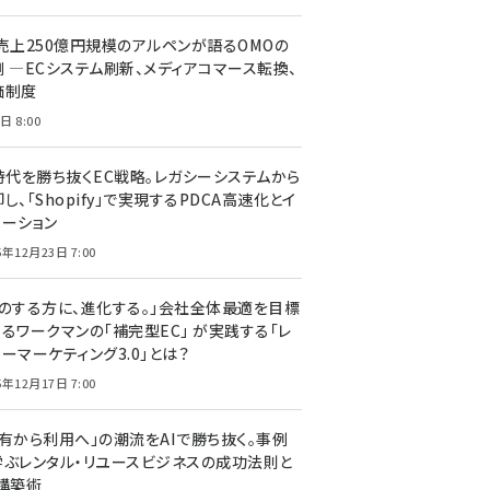
C売上250億円規模のアルペンが語るOMOの
側 ―ECシステム刷新、メディアコマース転換、
価制度
日 8:00
I時代を勝ち抜くEC戦略。レガシーシステムから
し、「Shopify」で実現するPDCA高速化とイ
ベーション
5年12月23日 7:00
声のする方に、進化する。」会社全体最適を目標
するワークマンの「補完型EC」 が実践する「レ
ーマーケティング3.0」とは？
5年12月17日 7:00
所有から利用へ」の潮流をAIで勝ち抜く。事例
学ぶレンタル・リユースビジネスの成功法則と
C構築術