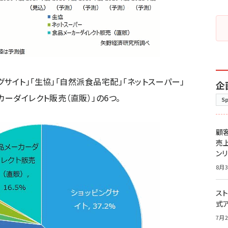
サイト」「生協」「自然派食品宅配」「ネットスーパー」
企
カーダイレクト販売（直販）」の6つ。
S
顧
売
ン
8月3
スト
式
7月2