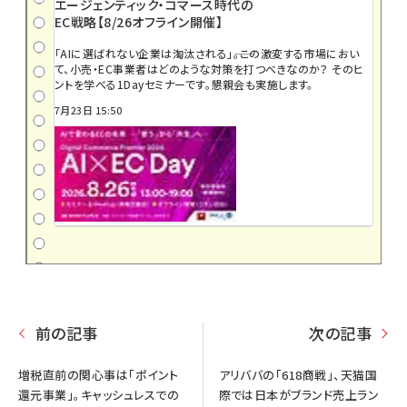
エージェンティック・コマース時代の
EC戦略【8/26オフライン開催】
「AIに選ばれない企業は淘汰される」――。この激変する市場におい
て、小売・EC事業者はどのような対策を打つべきなのか？ そのヒ
ントを学べる1Dayセミナーです。懇親会も実施します。
7月23日 15:50
前の記事
次の記事
増税直前の関心事は「ポイント
アリババの「618商戦」、天猫国
還元事業」。キャッシュレスでの
際では日本がブランド売上ラン