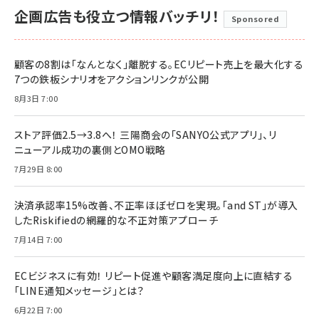
企画広告も役立つ情報バッチリ！
Sponsored
顧客の8割は「なんとなく」離脱する。ECリピート売上を最大化する
7つの鉄板シナリオをアクションリンクが公開
8月3日 7:00
ストア評価2.5→3.8へ！ 三陽商会の「SANYO公式アプリ」、リ
ニューアル成功の裏側とOMO戦略
7月29日 8:00
決済承認率15%改善、不正率ほぼゼロを実現。「and ST」が導入
したRiskifiedの網羅的な不正対策アプローチ
7月14日 7:00
ECビジネスに有効！ リピート促進や顧客満足度向上に直結する
「LINE通知メッセージ」とは？
6月22日 7:00