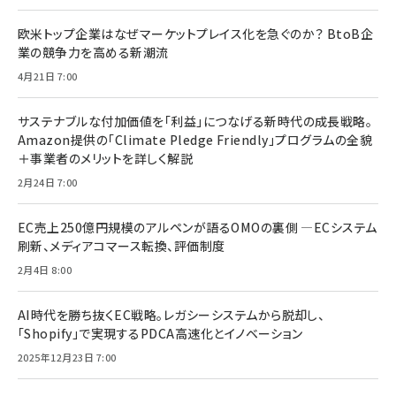
欧米トップ企業はなぜマーケットプレイス化を急ぐのか？ BtoB企
業の競争力を高める新潮流
4月21日 7:00
サステナブルな付加価値を「利益」につなげる新時代の成長戦略。
Amazon提供の「Climate Pledge Friendly」プログラムの全貌
＋事業者のメリットを詳しく解説
2月24日 7:00
EC売上250億円規模のアルペンが語るOMOの裏側 ―ECシステム
刷新、メディアコマース転換、評価制度
2月4日 8:00
AI時代を勝ち抜くEC戦略。レガシーシステムから脱却し、
「Shopify」で実現するPDCA高速化とイノベーション
2025年12月23日 7:00