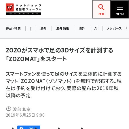
メ
ネットショップ担当者フォーラム
イ
検索
MENU
ン
コ
連載・特集
|
海外
海外情報
海外
AI
メタバース
ン
テ
ZOZOがスマホで足の3Dサイズを計測する
ン
「ZOZOMAT」をスタート
ツ
amazon (2244)
に
スマートフォンを使って足のサイズを立体的に計測する
yahoo (1899)
移
マット「ZOZOMAT（ゾゾマット）」を無料で配布する。現
動
楽天 (1871)
在は予約を受け付けており、実際の配布は2019年秋
以降の予定
ecbeing (1207)
アスクル (1117)
渡部 和章
2019年6月25日 9:00
base (1071)
ビィ・フォアード (773)
30