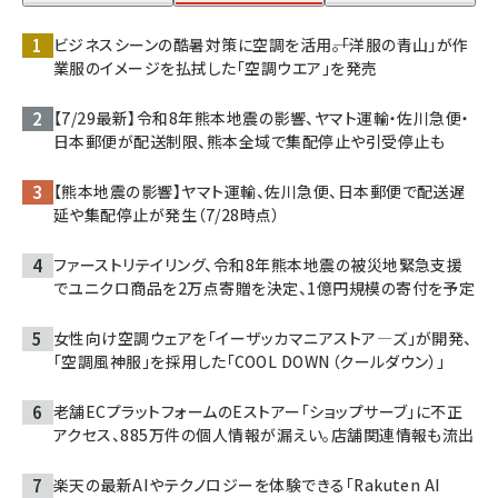
ビジネスシーンの酷暑対策に空調を活用――。「洋服の青山」が作
業服のイメージを払拭した「空調ウエア」を発売
【7/29最新】令和8年熊本地震の影響、ヤマト運輸・佐川急便・
日本郵便が配送制限、熊本全域で集配停止や引受停止も
【熊本地震の影響】ヤマト運輸、佐川急便、日本郵便で配送遅
延や集配停止が発生（7/28時点）
ファーストリテイリング、令和8年熊本地震の被災地緊急支援
でユニクロ商品を2万点寄贈を決定、1億円規模の寄付を予定
女性向け空調ウェアを「イーザッカマニアストア―ズ」が開発、
「空調風神服」を採用した「COOL DOWN（クールダウン）」
老舗ECプラットフォームのEストアー「ショップサーブ」に不正
アクセス、885万件の個人情報が漏えい。店舗関連情報も流出
楽天の最新AIやテクノロジーを体験できる「Rakuten AI