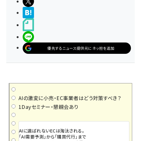
ポストする
>ブクマする
noteで書く
LINEで送る
優先するニュース提供元にネッ担を追加
AIの激変に小売・EC事業者はどう対策すべき？
1Dayセミナー・懇親会あり
AIに選ばれないECは淘汰される。
「AI需要予測」から「購買代行」まで