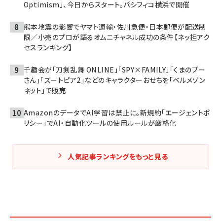
Optimism」、今日からスタート。パシフィコ横浜で開催
熊本地震の影響でヤマト運輸・佐川急便・日本郵便が配送制
限／小売のプロが語るオムニチャネル成功の条件【ネッ担アク
セスランキング】
千趣会が「刀剣乱舞 ONLINE」「SPY×FAMILY」「くまのプー
さん」「ズートピア2」などのキャラクターおせちを「ベルメゾン
ネット」で販売
AmazonのデータでAI学習は禁止に。新規約「エージェントポ
リシー」でAI・自動化ツールの使用ルールが厳格化
人気記事ランキングをもっと見る