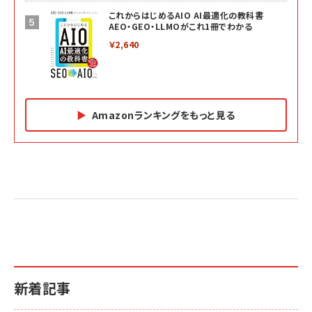
これからはじめるAIO AI最適化の教科書
AEO・GEO・LLMOがこれ1冊でわかる
￥2,640
Amazonランキングをもっと見る
Amazon マーケティング・セールス全般関連書籍 の
Amazon ビジネス・経済関連書籍 の売れ筋ランキン
Amazon 経営戦略関連書籍 の売れ筋ランキング
売れ筋ランキング
グ
更新日時：2026/06/26 19:05
更新日時：2026/06/26 19:05
更新日時：2026/06/26 19:05
2億円を売り上げたプロが教える note×AI 最強の
anan(アンアン)2026/07/01号 No.2501[魅せる
ベインキャピタル 企業価値向上力の秘密
副業
カラダ2026／宮舘涼太]
￥2,640
￥1,870
￥880
イシューからはじめよ［改訂版］――知的生産の「シンプ
小さな会社は戦略が9割
anan(アンアン)2026/06/24号 No.2500増刊
ルな本質」
スペシャルエディション[王道エンタメの矜持／
￥1,980
新着記事
BTS]
￥2,200
￥1,100