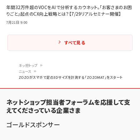
年間32万件超のVOCをAIで分析するカウネット。「お客さまのお困
りごと」起点のCX向上戦略とは？【7/29リアルセミナー開催】
7月21日 9:00
すべて見る
ネッ担トップ
ニュース
パ
ZOZOがスマホで足の3Dサイズを計測する「ZOZOMAT」をスタート
ン
く
ネットショップ担当者フォーラムを応援して支
ず
えてくださっている企業さま
ゴールドスポンサー