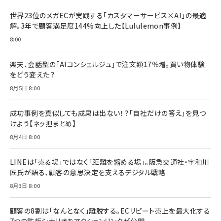
ドリルを売るには穴を売れ
経営メモ 16年の起業家人生で得た知見
世界23位のメガECが実践する「カスタマーサービス×AI」の最適
anan(アンアン)2026/07/08号 No.2502[2026
￥1,815
￥2,750
解。3年で顧客満足度144%向上した【Lululemon事例】
年後半、あなたの恋と運命／山田涼介]
￥880
8:00
Brand Shift(ブランド・シフト): 「信頼」で選ばれ
影響力の武器［新版］：人を動かす七つの原理
る時代の成長戦略
￥3,190
ママ投資家が育休中に１億貯めた株式投資
楽天、会話型の「AIコンシェルジュ」で注文額17％増。買い物体験
￥2,420
￥1,870
をどう変えた？
フィードバック経営 「沈黙の組織」から「高め合う
8月5日 8:00
マーケティングの真実 P&G・グリコで学んだ失敗
組織」へ
と成長の法則
組織の成果を最大化する ルールのデザイン
￥3,080
￥2,200
成功事例を真似しても成果は出ない！？「自社だけの答え」を見つ
￥1,980
けよう【ネッ担まとめ】
8月4日 8:00
Amazonランキングをもっと見る
Amazonランキングをもっと見る
Amazonランキングをもっと見る
LINEは「売る場」ではなく「距離を縮める場」。阪急交通社・宇和川
匠氏が語る、顧客の意思決定を支えるデジタル戦略
8月3日 8:00
顧客の8割は「なんとなく」離脱する。ECリピート売上を最大化する