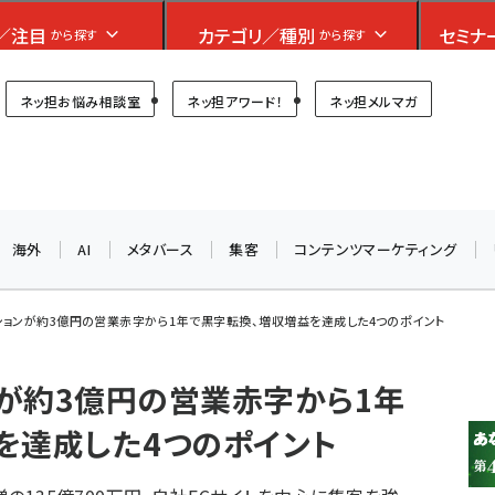
フォーラム
／注目
カテゴリ／種別
セミナ
から探す
から探す
プ担当者フォーラム
ネッ担お悩み相談室
ネッ担アワード！
ネッ担メルマガ
お知らせ
AIが買い物を代行する時代に打つべき「次の一手」とは？
アルペン、オイシックス、元UA責任者が登壇のリアルECセ
海外
AI
メタバース
集客
コンテンツマーケティング
ミナー（8/26＠東京）【交流会も実施】
8/26（水）、東京・四谷で開催。登壇者・聴講者と交流できる
ョンが約3億円の営業赤字から1年で黒字転換、増収増益を達成した4つのポイント
交流会も実施します。すべての講演を無料で聴講できます！
が約3億円の営業赤字から1年
を達成した4つのポイント