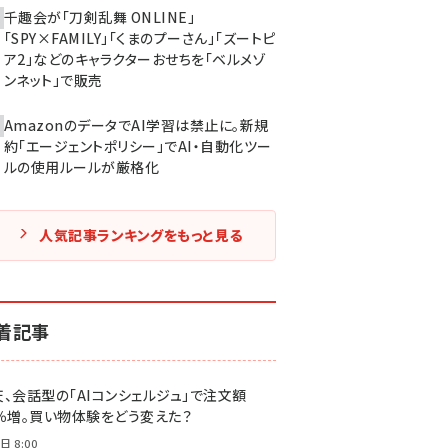
千趣会が「刀剣乱舞 ONLINE」
「SPY×FAMILY」「くまのプーさん」「ズートピ
ア2」などのキャラクターおせちを「ベルメゾ
ンネット」で販売
AmazonのデータでAI学習は禁止に。新規
約「エージェントポリシー」でAI・自動化ツー
ルの使用ルールが厳格化
人気記事ランキングをもっと見る
着記事
天、会話型の「AIコンシェルジュ」で注文額
7％増。買い物体験をどう変えた？
日 8:00