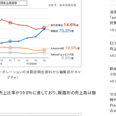
決
「a
対
7月1
E
向
6月2
欧
ーポレーションの決算説明会資料から編集部がキャ
ぐ
プチャ）
4月2
の売上比率が39.8%に達しており、販路別の売上高は旗
サ
時代
Pl
の