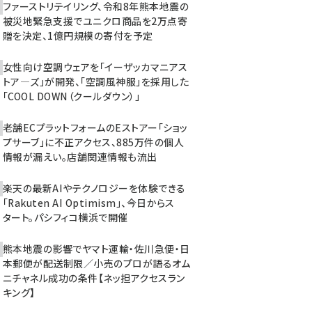
ファーストリテイリング、令和8年熊本地震の
被災地緊急支援でユニクロ商品を2万点寄
贈を決定、1億円規模の寄付を予定
女性向け空調ウェアを「イーザッカマニアス
トア―ズ」が開発、「空調風神服」を採用した
「COOL DOWN（クールダウン）」
老舗ECプラットフォームのEストアー「ショッ
プサーブ」に不正アクセス、885万件の個人
情報が漏えい。店舗関連情報も流出
楽天の最新AIやテクノロジーを体験できる
「Rakuten AI Optimism」、今日からス
タート。パシフィコ横浜で開催
熊本地震の影響でヤマト運輸・佐川急便・日
本郵便が配送制限／小売のプロが語るオム
ニチャネル成功の条件【ネッ担アクセスラン
キング】