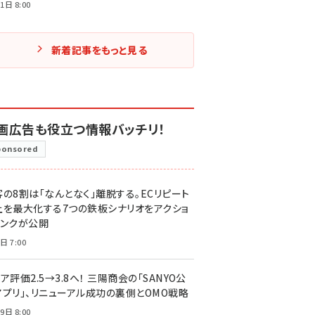
1日 8:00
新着記事をもっと見る
画広告も役立つ情報バッチリ！
ponsored
客の8割は「なんとなく」離脱する。ECリピート
上を最大化する7つの鉄板シナリオをアクショ
リンクが公開
日 7:00
ア評価2.5→3.8へ！ 三陽商会の「SANYO公
アプリ」、リニューアル成功の裏側とOMO戦略
9日 8:00