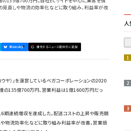
増の135億700万円。自社ECサイトを中心に集客を強
格の見直しや物流の効率化などに取り組み、利益率が改
人
Bluesky
優先するニュース提供元に追加
参加登録はこちら↑
（ロウヤ）」を運営しているベガコーポレーションの2020
の135億700万円、営業利益は1億1600万円だっ
16期連続増収を達成した。配送コストの上昇や販売競
しや物流効率化などに取り組み利益率が改善。営業損