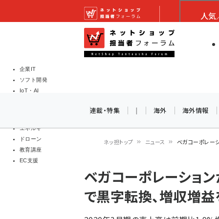
メ
ネットショップ担当者
人気
イ
EC担当者
ネットショッ
ン
Web担当者
コ
製品導入
ン
企業IT
ソフト開発
テ
IoT・AI
ン
DCクラウド
連載・特集
|
海外
海外情報
研究・調査
ツ
エネルギー
に
ドローン
ネッ担トップ
ニュース
ベガコーポレーシ
移
教育講座
パ
EC支援
動
ベガコーポレーション
ン
で黒字転換、増収増益
く
ず