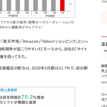
7月3
とアクセス数の推移（画像はベガコーポレーションの
資料から編集部がキャプチャ）
天市場」「Amazon」「Yahoo!ショッピング」といっ
企
価格競争が起こりやすいECモールから、自社ECサイト
S
善を図ってきた。
顧
る旗艦店の割合は、2020年3月期は32.7%で、前の期
売
ン
8月3
スト
式
7月2