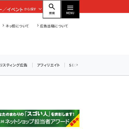
ー／イベント
から探す
検索
MENU
ネッ担について
広告出稿について
amazon (2236)
リスティング広告
アフィリエイト
SEO
メール
ソーシャル
yahoo (1896)
楽天 (1865)
ecbeing (1204)
アスクル (1112)
base (1068)
ビィ・フォアード (769)