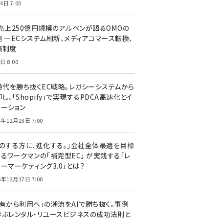
4日 7:00
C売上250億円規模のアルペンが語るOMOの
側 ―ECシステム刷新、メディアコマース転換、
価制度
日 8:00
I時代を勝ち抜くEC戦略。レガシーシステムから
し、「Shopify」で実現するPDCA高速化とイ
ベーション
5年12月23日 7:00
声のする方に、進化する。」会社全体最適を目標
するワークマンの「補完型EC」 が実践する「レ
ーマーケティング3.0」とは？
5年12月17日 7:00
所有から利用へ」の潮流をAIで勝ち抜く。事例
学ぶレンタル・リユースビジネスの成功法則と