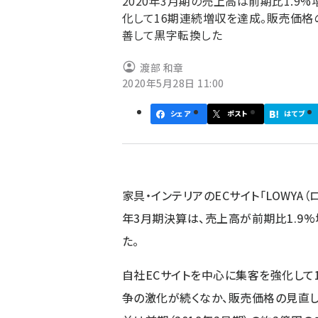
2020年3月期の売上高は前期比1.9%
化して16期連続増収を達成。販売価
善して黒字転換した
渡部 和章
2020年5月28日 11:00
シェア
ポスト
はてブ
家具・インテリアのECサイト「LOWYA
年3月期決算は、売上高が前期比1.9%増
た。
自社ECサイトを中心に集客を強化して
争の激化が続くなか、販売価格の見直