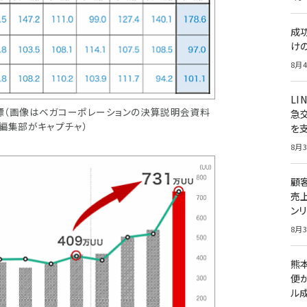
成
け
8月4
LI
指標（画像はベガコーポレーションの決算説明会資料
急
編集部がキャプチャ）
を
8月3
顧
売
ン
8月3
熊
便
ル