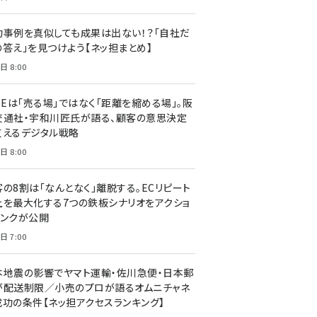
功事例を真似しても成果は出ない！？「自社だ
の答え」を見つけよう【ネッ担まとめ】
日 8:00
NEは「売る場」ではなく「距離を縮める場」。阪
交通社・宇和川匠氏が語る、顧客の意思決定
支えるデジタル戦略
日 8:00
客の8割は「なんとなく」離脱する。ECリピート
上を最大化する7つの鉄板シナリオをアクショ
リンクが公開
日 7:00
本地震の影響でヤマト運輸・佐川急便・日本郵
が配送制限／小売のプロが語るオムニチャネ
成功の条件【ネッ担アクセスランキング】