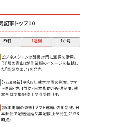
revico (737)
気記事トップ10
昨日
1週間
1か月
ビジネスシーンの酷暑対策に空調を活用――。
「洋服の青山」が作業服のイメージを払拭し
た「空調ウエア」を発売
【7/29最新】令和8年熊本地震の影響、ヤマ
ト運輸・佐川急便・日本郵便が配送制限、熊
本全域で集配停止や引受停止も
【熊本地震の影響】ヤマト運輸、佐川急便、日
本郵便で配送遅延や集配停止が発生（7/28
時点）