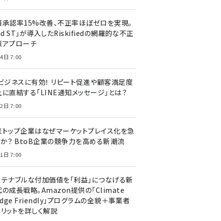
済承認率15%改善、不正率ほぼゼロを実現。
nd ST」が導入したRiskifiedの網羅的な不正
策アプローチ
4日 7:00
Cビジネスに有効！ リピート促進や顧客満足度
上に直結する「LINE通知メッセージ」とは？
2日 7:00
米トップ企業はなぜマーケットプレイス化を急
のか？ BtoB企業の競争力を高める新潮流
1日 7:00
ステナブルな付加価値を「利益」につなげる新
の成長戦略。Amazon提供の「Climate
edge Friendly」プログラムの全貌＋事業者
メリットを詳しく解説