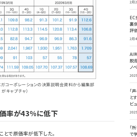
2月2
E
裏
評
2月4
A
脱却
ノ
202
ベガコーポレーションの決算説明会資料から編集部
がキャプチャ）
「
と
ビュ
価率が43%に低下
202
「
ことで原価率が低下した。
で