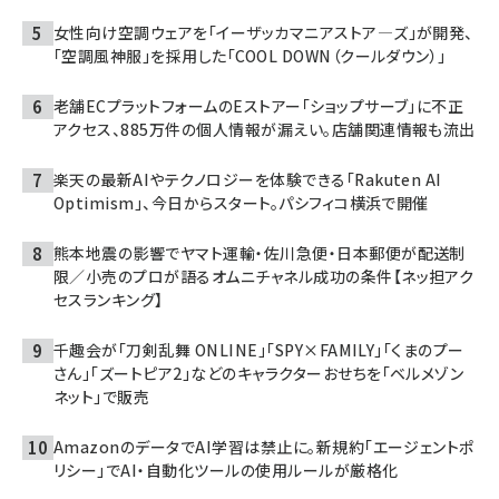
女性向け空調ウェアを「イーザッカマニアストア―ズ」が開発、
「空調風神服」を採用した「COOL DOWN（クールダウン）」
老舗ECプラットフォームのEストアー「ショップサーブ」に不正
アクセス、885万件の個人情報が漏えい。店舗関連情報も流出
楽天の最新AIやテクノロジーを体験できる「Rakuten AI
Optimism」、今日からスタート。パシフィコ横浜で開催
熊本地震の影響でヤマト運輸・佐川急便・日本郵便が配送制
限／小売のプロが語るオムニチャネル成功の条件【ネッ担アク
セスランキング】
千趣会が「刀剣乱舞 ONLINE」「SPY×FAMILY」「くまのプー
さん」「ズートピア2」などのキャラクターおせちを「ベルメゾン
ネット」で販売
AmazonのデータでAI学習は禁止に。新規約「エージェントポ
リシー」でAI・自動化ツールの使用ルールが厳格化