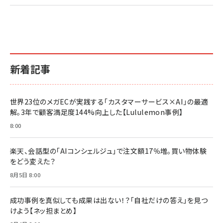
2億円を売り上げたプロが教える note×AI 最強の
anan(アンアン)2026/07/01号 No.2501[魅せる
ベインキャピタル 企業価値向上力の秘密
副業
カラダ2026／宮舘涼太]
￥2,640
￥1,870
￥880
イシューからはじめよ［改訂版］――知的生産の「シンプ
小さな会社は戦略が9割
anan(アンアン)2026/06/24号 No.2500増刊
ルな本質」
スペシャルエディション[王道エンタメの矜持／
￥1,980
新着記事
BTS]
￥2,200
￥1,100
ドリルを売るには穴を売れ
経営メモ 16年の起業家人生で得た知見
世界23位のメガECが実践する「カスタマーサービス×AI」の最適
anan(アンアン)2026/07/08号 No.2502[2026
￥1,815
￥2,750
解。3年で顧客満足度144%向上した【Lululemon事例】
年後半、あなたの恋と運命／山田涼介]
￥880
8:00
Brand Shift(ブランド・シフト): 「信頼」で選ばれ
影響力の武器［新版］：人を動かす七つの原理
る時代の成長戦略
￥3,190
ママ投資家が育休中に１億貯めた株式投資
楽天、会話型の「AIコンシェルジュ」で注文額17％増。買い物体験
￥2,420
￥1,870
をどう変えた？
フィードバック経営 「沈黙の組織」から「高め合う
8月5日 8:00
マーケティングの真実 P&G・グリコで学んだ失敗
組織」へ
と成長の法則
組織の成果を最大化する ルールのデザイン
￥3,080
￥2,200
成功事例を真似しても成果は出ない！？「自社だけの答え」を見つ
￥1,980
けよう【ネッ担まとめ】