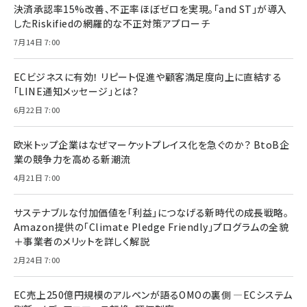
決済承認率15%改善、不正率ほぼゼロを実現。「and ST」が導入
したRiskifiedの網羅的な不正対策アプローチ
7月14日 7:00
ECビジネスに有効！ リピート促進や顧客満足度向上に直結する
「LINE通知メッセージ」とは？
6月22日 7:00
欧米トップ企業はなぜマーケットプレイス化を急ぐのか？ BtoB企
業の競争力を高める新潮流
4月21日 7:00
サステナブルな付加価値を「利益」につなげる新時代の成長戦略。
Amazon提供の「Climate Pledge Friendly」プログラムの全貌
＋事業者のメリットを詳しく解説
2月24日 7:00
EC売上250億円規模のアルペンが語るOMOの裏側 ―ECシステム