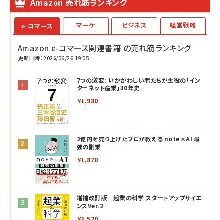
Amazon 売れ筋ランキング
マーケ
ビジネス
経営戦略
e-コマース
Amazon e-コマース関連書籍 の売れ筋ランキング
更新日時：2026/06/26 19:05
7つの激変: いかがわしい者たちが主役の「イン
ターネット産業」30年史
￥1,980
2億円を売り上げたプロが教える note×AI 最
強の副業
￥1,870
増補改訂版 起業の科学 スタートアップサイエ
ンスVer.2
￥3,520