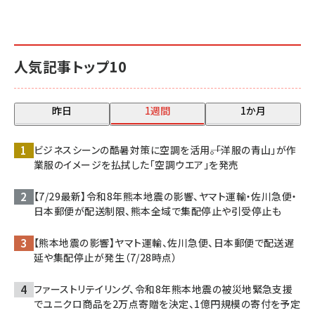
人気記事トップ10
昨日
1週間
1か月
ビジネスシーンの酷暑対策に空調を活用――。「洋服の青山」が作
業服のイメージを払拭した「空調ウエア」を発売
【7/29最新】令和8年熊本地震の影響、ヤマト運輸・佐川急便・
日本郵便が配送制限、熊本全域で集配停止や引受停止も
【熊本地震の影響】ヤマト運輸、佐川急便、日本郵便で配送遅
延や集配停止が発生（7/28時点）
ファーストリテイリング、令和8年熊本地震の被災地緊急支援
でユニクロ商品を2万点寄贈を決定、1億円規模の寄付を予定