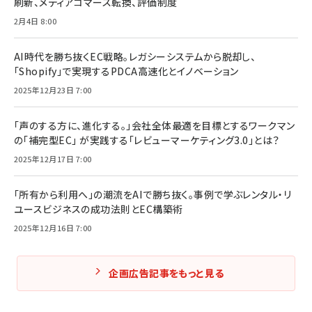
刷新、メディアコマース転換、評価制度
2月4日 8:00
AI時代を勝ち抜くEC戦略。レガシーシステムから脱却し、
「Shopify」で実現するPDCA高速化とイノベーション
2025年12月23日 7:00
「声のする方に、進化する。」会社全体最適を目標とするワークマン
の「補完型EC」 が実践する「レビューマーケティング3.0」とは？
2025年12月17日 7:00
「所有から利用へ」の潮流をAIで勝ち抜く。事例で学ぶレンタル・リ
ユースビジネスの成功法則とEC構築術
2025年12月16日 7:00
企画広告記事をもっと見る