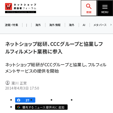
メ
ネットショップ担当者フォーラム
イ
検索
MENU
ン
コ
連載・特集
|
海外
海外情報
海外
AI
メタバース
お知
ン
AI
テ
ネットショップ総研、CCCグループと協業しフ
アル
ン
ルフィルメント業務に参入
ツ
amazon (2244)
に
ネットショップ総研がCCCグループと協業し、フルフィル
8/
yahoo (1899)
移
メントサービスの提供を開始
交流
動
楽天 (1871)
瀧川 正実
ecbeing (1207)
2014年4月3日 17:50
アスクル (1117)
27
base (1071)
優先するニュース提供元に追加
ビィ・フォアード (773)