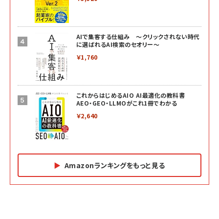
AIで集客する仕組み ～クリックされない時代
に選ばれるAI検索のセオリー～
￥1,760
これからはじめるAIO AI最適化の教科書
AEO・GEO・LLMOがこれ1冊でわかる
￥2,640
Amazonランキングをもっと見る
Amazon マーケティング・セールス全般関連書籍 の
Amazon ビジネス・経済関連書籍 の売れ筋ランキン
Amazon 経営戦略関連書籍 の売れ筋ランキング
売れ筋ランキング
グ
更新日時：2026/06/26 19:05
更新日時：2026/06/26 19:05
更新日時：2026/06/26 19:05