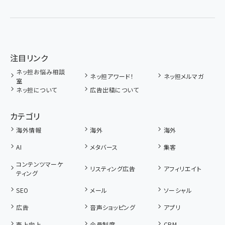
注目リンク
ネッ担お悩み相談
ネッ担アワード！
ネッ担メルマガ
室
ネッ担について
広告出稿について
カテゴリ
海外情報
海外
海外
AI
メタバース
集客
コンテンツマーケ
リスティング広告
アフィリエイト
ティング
SEO
メール
ソーシャル
広告
音声ショッピング
アプリ
売上向上
会員制度
CRM