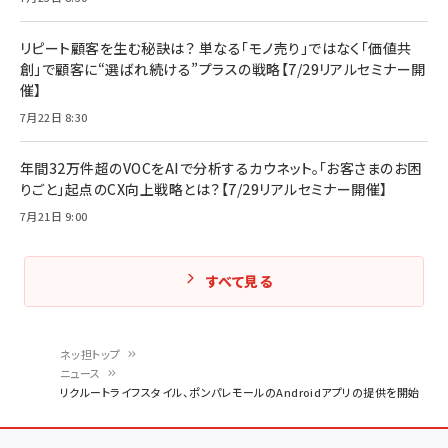
リピート顧客を生む秘訣は？ 単なる「モノ売り」ではなく「価値共
創」で顧客に“選ばれ続ける”プラスの戦略【7/29リアルセミナー開
催】
7月22日 8:30
年間32万件超のVOCをAIで分析するカウネット。「お客さまのお困
りごと」起点のCX向上戦略とは？【7/29リアルセミナー開催】
7月21日 9:00
すべて見る
ネッ担トップ
ニュース
パ
リクルートライフスタイル、ポンパレモールのAndroidアプリの提供を開始
ン