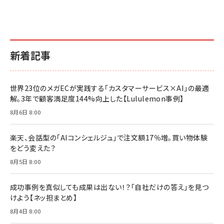
副業
カラダ2026／宮舘涼太]
￥2,640
￥1,870
￥880
イシューからはじめよ［改訂版］――知的生産の「シンプ
小さな会社は戦略が9割
anan(アンアン)2026/06/24号 No.2500増刊
ルな本質」
スペシャルエディション[王道エンタメの矜持／
￥1,980
新着記事
BTS]
￥2,200
￥1,100
ドリルを売るには穴を売れ
経営メモ 16年の起業家人生で得た知見
世界23位のメガECが実践する「カスタマーサービス×AI」の最適
anan(アンアン)2026/07/08号 No.2502[2026
￥1,815
￥2,750
解。3年で顧客満足度144%向上した【Lululemon事例】
年後半、あなたの恋と運命／山田涼介]
￥880
8月6日 8:00
Brand Shift(ブランド・シフト): 「信頼」で選ばれ
影響力の武器［新版］：人を動かす七つの原理
る時代の成長戦略
￥3,190
ママ投資家が育休中に１億貯めた株式投資
楽天、会話型の「AIコンシェルジュ」で注文額17％増。買い物体験
￥2,420
￥1,870
をどう変えた？
フィードバック経営 「沈黙の組織」から「高め合う
8月5日 8:00
マーケティングの真実 P&G・グリコで学んだ失敗
組織」へ
と成長の法則
組織の成果を最大化する ルールのデザイン
￥3,080
￥2,200
成功事例を真似しても成果は出ない！？「自社だけの答え」を見つ
￥1,980
けよう【ネッ担まとめ】
8月4日 8:00
Amazonランキングをもっと見る
Amazonランキングをもっと見る