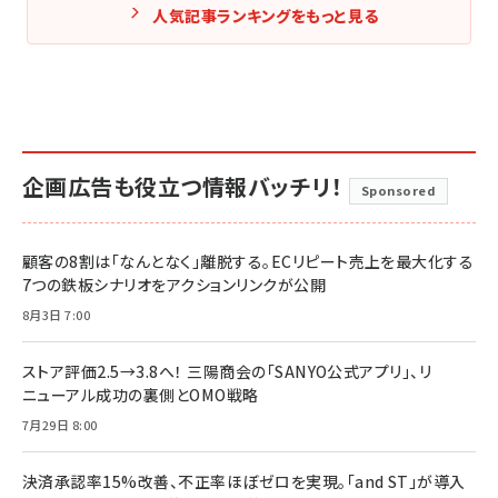
人気記事ランキングをもっと見る
企画広告も役立つ情報バッチリ！
Sponsored
顧客の8割は「なんとなく」離脱する。ECリピート売上を最大化する
7つの鉄板シナリオをアクションリンクが公開
8月3日 7:00
ストア評価2.5→3.8へ！ 三陽商会の「SANYO公式アプリ」、リ
ニューアル成功の裏側とOMO戦略
7月29日 8:00
決済承認率15%改善、不正率ほぼゼロを実現。「and ST」が導入