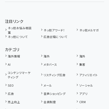
注目リンク
ネッ担お悩み相談
ネッ担アワード！
ネッ担メルマガ
室
ネッ担について
広告出稿について
カテゴリ
海外情報
海外
海外
AI
メタバース
集客
コンテンツマーケ
リスティング広告
アフィリエイト
ティング
SEO
メール
ソーシャル
広告
音声ショッピング
アプリ
売上向上
会員制度
CRM