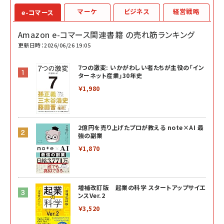
マーケ
ビジネス
経営戦略
e-コマース
Amazon e-コマース関連書籍 の売れ筋ランキング
更新日時：2026/06/26 19:05
7つの激変: いかがわしい者たちが主役の「イン
ターネット産業」30年史
￥1,980
2億円を売り上げたプロが教える note×AI 最
強の副業
￥1,870
増補改訂版 起業の科学 スタートアップサイエ
ンスVer.2
￥3,520