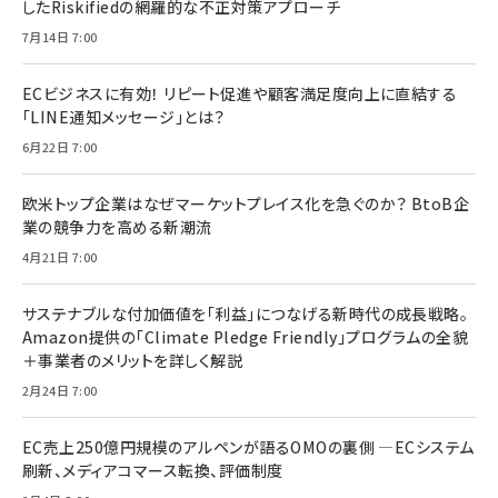
したRiskifiedの網羅的な不正対策アプローチ
7月14日 7:00
ECビジネスに有効！ リピート促進や顧客満足度向上に直結する
「LINE通知メッセージ」とは？
6月22日 7:00
欧米トップ企業はなぜマーケットプレイス化を急ぐのか？ BtoB企
業の競争力を高める新潮流
4月21日 7:00
サステナブルな付加価値を「利益」につなげる新時代の成長戦略。
Amazon提供の「Climate Pledge Friendly」プログラムの全貌
＋事業者のメリットを詳しく解説
2月24日 7:00
EC売上250億円規模のアルペンが語るOMOの裏側 ―ECシステム
刷新、メディアコマース転換、評価制度