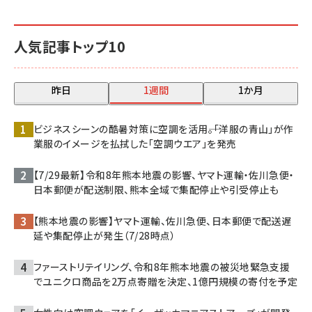
人気記事トップ10
昨日
1週間
1か月
ビジネスシーンの酷暑対策に空調を活用――。「洋服の青山」が作
業服のイメージを払拭した「空調ウエア」を発売
【7/29最新】令和8年熊本地震の影響、ヤマト運輸・佐川急便・
日本郵便が配送制限、熊本全域で集配停止や引受停止も
【熊本地震の影響】ヤマト運輸、佐川急便、日本郵便で配送遅
延や集配停止が発生（7/28時点）
ファーストリテイリング、令和8年熊本地震の被災地緊急支援
でユニクロ商品を2万点寄贈を決定、1億円規模の寄付を予定