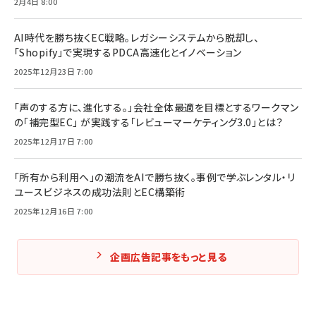
2月4日 8:00
AI時代を勝ち抜くEC戦略。レガシーシステムから脱却し、
「Shopify」で実現するPDCA高速化とイノベーション
2025年12月23日 7:00
「声のする方に、進化する。」会社全体最適を目標とするワークマン
の「補完型EC」 が実践する「レビューマーケティング3.0」とは？
2025年12月17日 7:00
「所有から利用へ」の潮流をAIで勝ち抜く。事例で学ぶレンタル・リ
ユースビジネスの成功法則とEC構築術
2025年12月16日 7:00
企画広告記事をもっと見る