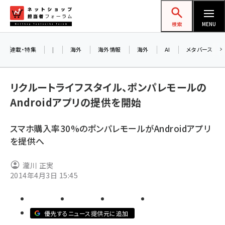
メ
ネットショップ担当者フォーラム
イ
検索
MENU
ン
コ
連載・特集
|
海外
海外情報
海外
AI
メタバース
ン
テ
リクルートライフスタイル、ポンパレモールの
ン
Androidアプリの提供を開始
ツ
amazon (2245)
に
スマホ購入率30%のポンパレモールがAndroidアプリ
yahoo (1900)
移
を提供へ
動
楽天 (1871)
瀧川 正実
ecbeing (1207)
2014年4月3日 15:45
アスクル (1118)
base (1071)
優先するニュース提供元に追加
ビィ・フォアード (773)