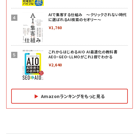
AIで集客する仕組み ～クリックされない時代
に選ばれるAI検索のセオリー～
￥1,760
これからはじめるAIO AI最適化の教科書
AEO・GEO・LLMOがこれ1冊でわかる
￥2,640
Amazonランキングをもっと見る
Amazon マーケティング・セールス全般関連書籍 の
Amazon ビジネス・経済関連書籍 の売れ筋ランキン
Amazon 経営戦略関連書籍 の売れ筋ランキング
売れ筋ランキング
グ
更新日時：2026/06/26 19:05
更新日時：2026/06/26 19:05
更新日時：2026/06/26 19:05
2億円を売り上げたプロが教える note×AI 最強の
anan(アンアン)2026/07/01号 No.2501[魅せる
ベインキャピタル 企業価値向上力の秘密