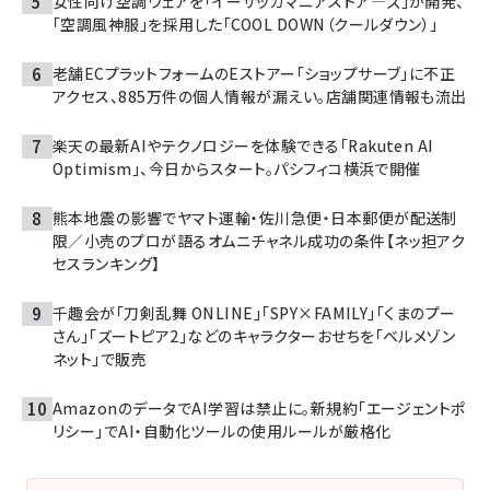
女性向け空調ウェアを「イーザッカマニアストア―ズ」が開発、
「空調風神服」を採用した「COOL DOWN（クールダウン）」
老舗ECプラットフォームのEストアー「ショップサーブ」に不正
アクセス、885万件の個人情報が漏えい。店舗関連情報も流出
楽天の最新AIやテクノロジーを体験できる「Rakuten AI
Optimism」、今日からスタート。パシフィコ横浜で開催
熊本地震の影響でヤマト運輸・佐川急便・日本郵便が配送制
限／小売のプロが語るオムニチャネル成功の条件【ネッ担アク
セスランキング】
千趣会が「刀剣乱舞 ONLINE」「SPY×FAMILY」「くまのプー
さん」「ズートピア2」などのキャラクターおせちを「ベルメゾン
ネット」で販売
AmazonのデータでAI学習は禁止に。新規約「エージェントポ
リシー」でAI・自動化ツールの使用ルールが厳格化