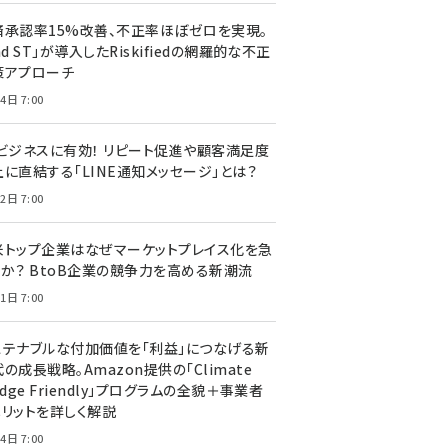
済承認率15%改善、不正率ほぼゼロを実現。
nd ST」が導入したRiskifiedの網羅的な不正
策アプローチ
4日 7:00
Cビジネスに有効！ リピート促進や顧客満足度
上に直結する「LINE通知メッセージ」とは？
2日 7:00
米トップ企業はなぜマーケットプレイス化を急
のか？ BtoB企業の競争力を高める新潮流
1日 7:00
ステナブルな付加価値を「利益」につなげる新
の成長戦略。Amazon提供の「Climate
edge Friendly」プログラムの全貌＋事業者
メリットを詳しく解説
4日 7:00