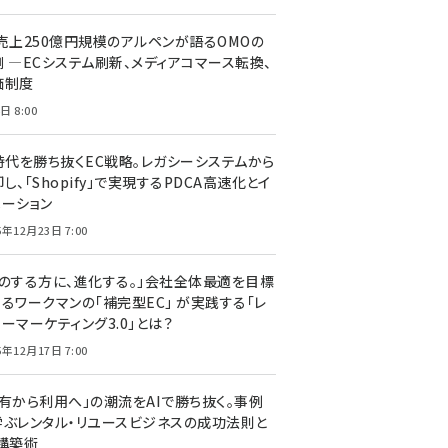
C売上250億円規模のアルペンが語るOMOの
側 ―ECシステム刷新、メディアコマース転換、
価制度
日 8:00
I時代を勝ち抜くEC戦略。レガシーシステムから
し、「Shopify」で実現するPDCA高速化とイ
ベーション
5年12月23日 7:00
声のする方に、進化する。」会社全体最適を目標
するワークマンの「補完型EC」 が実践する「レ
ーマーケティング3.0」とは？
5年12月17日 7:00
所有から利用へ」の潮流をAIで勝ち抜く。事例
学ぶレンタル・リユースビジネスの成功法則と
C構築術