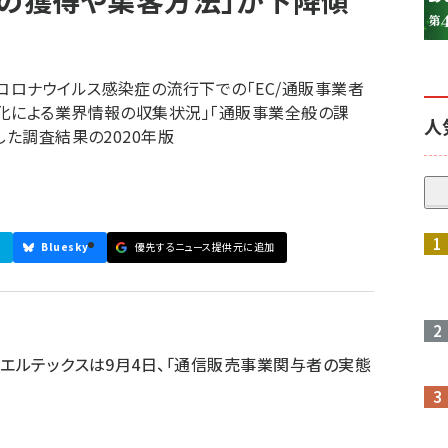
客の獲得や集客方法」が下降傾
ロナウイルス感染症の流行下での「EC/通販事業者
化による業界情報の収集状況」「通販事業全般の課
人
した調査結果の2020年版
参加登録はこちら↑
Bluesky
優先するニュース提供元に追加
るエルテックスは9月4日、「通信販売事業関与者の実態