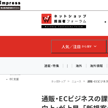
メ
イ
EC担当者
ネットショッ
ン
Web担当者
コ
製品導入
ン
企業IT
ソフト開発
テ
IoT・AI
人気／注目
から探す
ン
DCクラウド
研究・調査
ツ
エネルギー
に
連載・特集
|
海外
海外情報
ドローン
移
教育講座
EC支援
動
ネッ担トップ
ニュース
通販・ECビジネ
パ
通販・ECビジネスの
ン