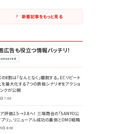
新着記事をもっと見る
画広告も役立つ情報バッチリ！
ponsored
客の8割は「なんとなく」離脱する。ECリピート
上を最大化する7つの鉄板シナリオをアクショ
リンクが公開
日 7:00
ア評価2.5→3.8へ！ 三陽商会の「SANYO公
アプリ」、リニューアル成功の裏側とOMO戦略
9日 8:00