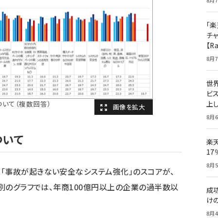
8月7
「楽
チ
【R
8月7
世
ビ
ついて（複数回答）
上し
8月6
ついて
楽
1
8月5
「事故が起きない安全なシステム強化」のスコアが、
商別のグラフでは、年商100億円以上の企業の過半数以
成
け
。
8月4