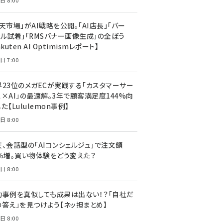
日 8:00
天市場」がAI戦略を公開。「AI店長」「バー
ャル試着」「RMSバナー画像生成」の全ぼう
akuten AI Optimismレポート】
日 7:00
界23位のメガECが実践する「カスタマーサー
ス×AI」の最適解。3年で顧客満足度144%向
た【Lululemon事例】
日 8:00
天、会話型の「AIコンシェルジュ」で注文額
7％増。買い物体験をどう変えた？
日 8:00
功事例を真似しても成果は出ない！？「自社だ
の答え」を見つけよう【ネッ担まとめ】
日 8:00