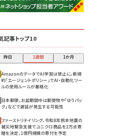
base (1081)
ビィ・フォアード (776)
revico (744)
気記事トップ10
昨日
1週間
1か月
AmazonのデータでAI学習は禁止に。新規
約「エージェントポリシー」でAI・自動化ツー
ルの使用ルールが厳格化
日本郵便、お盆期間中は郵便物や「ゆうパッ
ク」などで遅延が発生する可能性
ファーストリテイリング、令和8年熊本地震の
被災地緊急支援でユニクロ商品を2万点寄
贈を決定、1億円規模の寄付を予定