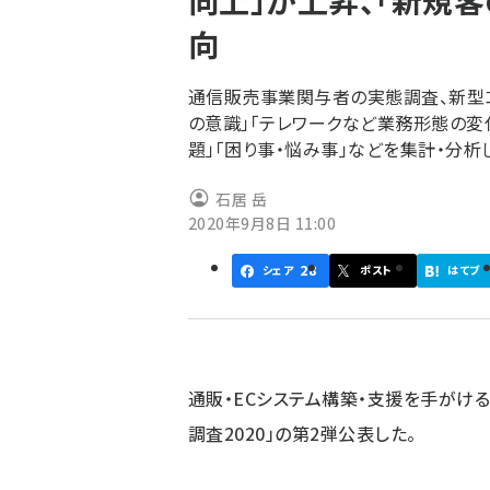
向上」が上昇、「新規
く
向
ず
通信販売事業関与者の実態調査、新型コ
の意識」「テレワークなど業務形態の変
題」「困り事・悩み事」などを集計・分析
石居 岳
2020年9月8日 11:00
28
シェア
ポスト
はてブ
通販・ECシステム構築・支援を手がけ
調査2020」の第2弾公表した。