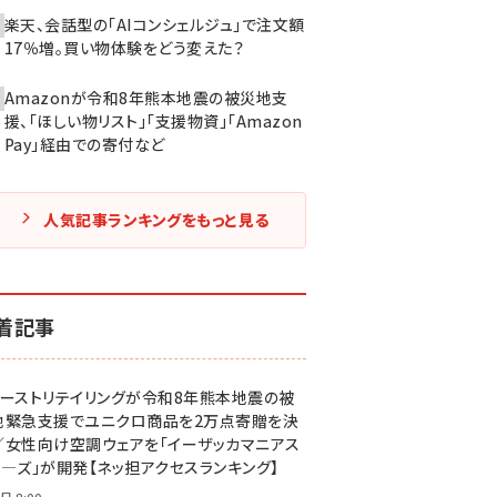
楽天、会話型の「AIコンシェルジュ」で注文額
17％増。買い物体験をどう変えた？
Amazonが令和8年熊本地震の被災地支
援、「ほしい物リスト」「支援物資」「Amazon
Pay」経由での寄付など
人気記事ランキングをもっと見る
着記事
ァーストリテイリングが令和8年熊本地震の被
地緊急支援でユニクロ商品を2万点寄贈を決
／女性向け空調ウェアを「イーザッカマニアス
ア―ズ」が開発【ネッ担アクセスランキング】