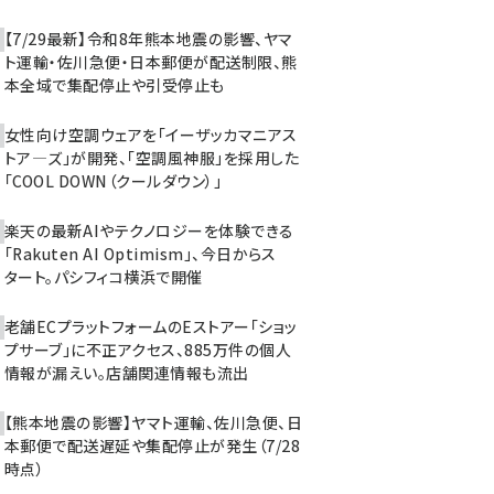
【7/29最新】令和8年熊本地震の影響、ヤマ
ト運輸・佐川急便・日本郵便が配送制限、熊
本全域で集配停止や引受停止も
女性向け空調ウェアを「イーザッカマニアス
トア―ズ」が開発、「空調風神服」を採用した
「COOL DOWN（クールダウン）」
楽天の最新AIやテクノロジーを体験できる
「Rakuten AI Optimism」、今日からス
タート。パシフィコ横浜で開催
老舗ECプラットフォームのEストアー「ショッ
プサーブ」に不正アクセス、885万件の個人
情報が漏えい。店舗関連情報も流出
【熊本地震の影響】ヤマト運輸、佐川急便、日
本郵便で配送遅延や集配停止が発生（7/28
時点）