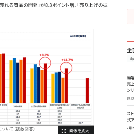
れる商品の開発」が8.3ポイント増、「売り上げの拡
企
S
顧
売
ン
8月3
スト
式
7月2
について（複数回答）