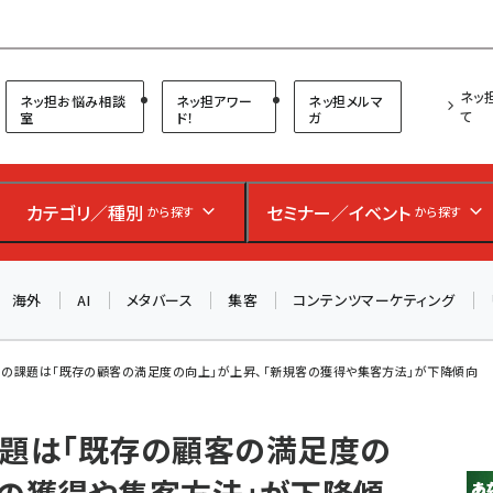
プ担当者フォーラム
ネッ
ネッ担お悩み相談
ネッ担アワー
ネッ担メルマ
て
室
ド！
ガ
お知らせ
AIが買い物を代行する時代に打つべき「次の一手」とは？
カテゴリ／種別
セミナー／イベント
から探す
から探す
アルペン、オイシックス、元UA責任者が登壇のリアルECセ
ミナー（8/26＠東京）【交流会も実施】
海外
AI
メタバース
集客
コンテンツマーケティング
8/26（水）、東京・四谷で開催。登壇者・聴講者と交流できる
交流会も実施します。すべての講演を無料で聴講できます！
スの課題は「既存の顧客の満足度の向上」が上昇、「新規客の獲得や集客方法」が下降傾向
課題は「既存の顧客の満足度の