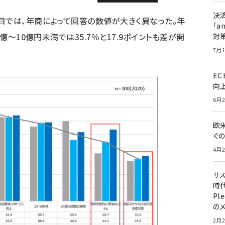
決
目では、年商によって回答の数値が大きく異なった。年
「a
億～10億円未満では35.7％と17.9ポイントも差が開
対
7月1
E
向
6月2
欧
ぐ
4月2
サ
時代
Pl
の
2月2