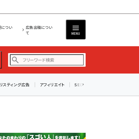
担につい
広告出稿につい
て
MENU
リスティング広告
アフィリエイト
SEO
メール
ソーシャル
amazon (2255)
yahoo (1906)
楽天 (1874)
ecbeing (1210)
アスクル (1122)