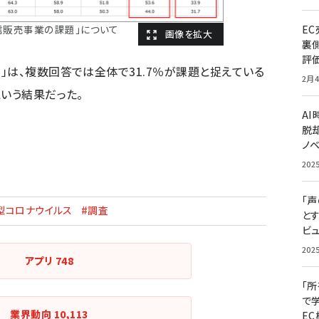
E
信販売事業の課題」について
裏
評
」は、複数回答では全体で31.7％が課題と捉えている
2月4
という結果だった。
A
脱却
ノ
202
「
型コロナウイルス
#調査
と
ビュ
202
アプリ
748
「
で
業界動向
10,113
E