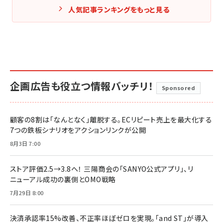
人気記事ランキングをもっと見る
企画広告も役立つ情報バッチリ！
Sponsored
顧客の8割は「なんとなく」離脱する。ECリピート売上を最大化する
7つの鉄板シナリオをアクションリンクが公開
8月3日 7:00
ストア評価2.5→3.8へ！ 三陽商会の「SANYO公式アプリ」、リ
ニューアル成功の裏側とOMO戦略
7月29日 8:00
決済承認率15%改善、不正率ほぼゼロを実現。「and ST」が導入