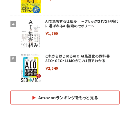
AIで集客する仕組み ～クリックされない時代
に選ばれるAI検索のセオリー～
￥1,760
これからはじめるAIO AI最適化の教科書
AEO・GEO・LLMOがこれ1冊でわかる
￥2,640
Amazonランキングをもっと見る
Amazon マーケティング・セールス全般関連書籍 の
Amazon ビジネス・経済関連書籍 の売れ筋ランキン
Amazon 経営戦略関連書籍 の売れ筋ランキング
売れ筋ランキング
グ
更新日時：2026/06/26 19:05
更新日時：2026/06/26 19:05
更新日時：2026/06/26 19:05