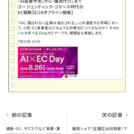
「AI需要予測」から「購買代行」まで
エージェンティック・コマース時代の
EC戦略【8/26オフライン開催】
「AIに選ばれない企業は淘汰される」――。この激変する市場におい
て、小売・EC事業者はどのような対策を打つべきなのか？ そのヒ
ントを学べる1Dayセミナーです。懇親会も実施します。
7月23日 15:50
前の記事
次の記事
通販・EC、サブスクなど事業・業
雇用シェア（在籍型出向制度）で