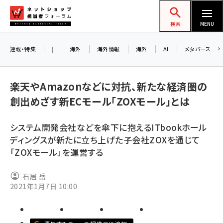
メ
ネットショップ担当者フォーラム
イ
検索
MENU
ン
コ
連載・特集
|
海外
海外情報
海外
AI
メタバース
ン
テ
楽天やAmazonなどに対抗、新たな経済圏の
ン
創出めざす新ECモール「ZOXモール」とは
ツ
amazon (2247)
に
システム開発会社などを傘下に抱えるITbookホール
yahoo (1900)
移
ディングスが新たに立ち上げた子会社ZOXを通じて
動
楽天 (1871)
「ZOXモール」を運営する
ecbeing (1207)
石居 岳
アスクル (1119)
2021年1月7日 10:00
base (1074)
ビィ・フォアード (773)