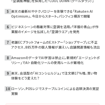
「空調風神服」を採用した「COOL DOWN（クールダウン）」
楽天の最新AIやテクノロジーを体験できる「Rakuten AI
Optimism」、今日からスタート。パシフィコ横浜で開催
ビジネスシーンの酷暑対策に空調を活用――。「洋服の青山」が作
業服のイメージを払拭した「空調ウエア」を発売
老舗ECプラットフォームのEストアー「ショップサーブ」に不正
アクセス、885万件の個人情報が漏えい。店舗関連情報も流出
AmazonのデータでAI学習は禁止に。新規約「エージェントポ
リシー」でAI・自動化ツールの使用ルールが厳格化
楽天、会話型の「AIコンシェルジュ」で注文額17％増。買い物
体験をどう変えた？
ローソン、POSレジでステーブルコインによる店頭決済の実証
実験