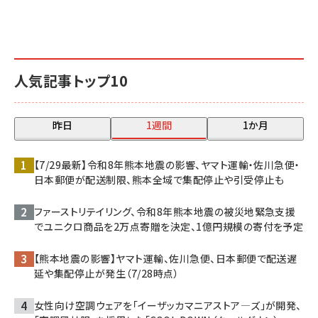
人気記事トップ10
昨日
1週間
1か月
【7/29最新】令和8年熊本地震の影響、ヤマト運輸・佐川急便・
日本郵便が配送制限、熊本全域で集配停止や引受停止も
ファーストリテイリング、令和8年熊本地震の被災地緊急支援
でユニクロ商品を2万点寄贈を決定、1億円規模の寄付を予定
【熊本地震の影響】ヤマト運輸、佐川急便、日本郵便で配送遅
延や集配停止が発生（7/28時点）
女性向け空調ウェアを「イーザッカマニアストア―ズ」が開発、