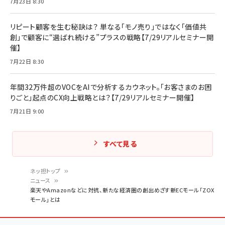
7月23日 8:30
リピート顧客を生む秘訣は？ 単なる「モノ売り」ではなく「価値共
創」で顧客に“選ばれ続ける”プラスの戦略【7/29リアルセミナー開
催】
7月22日 8:30
年間32万件超のVOCをAIで分析するカウネット。「お客さまのお困
りごと」起点のCX向上戦略とは？【7/29リアルセミナー開催】
7月21日 9:00
すべて見る
ネッ担トップ
ニュース
パ
楽天やAmazonなどに対抗、新たな経済圏の創出めざす新ECモール「ZOX
モール」とは
ン
く