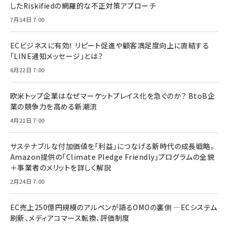
したRiskifiedの網羅的な不正対策アプローチ
7月14日 7:00
ECビジネスに有効！ リピート促進や顧客満足度向上に直結する
「LINE通知メッセージ」とは？
6月22日 7:00
欧米トップ企業はなぜマーケットプレイス化を急ぐのか？ BtoB企
業の競争力を高める新潮流
4月21日 7:00
サステナブルな付加価値を「利益」につなげる新時代の成長戦略。
Amazon提供の「Climate Pledge Friendly」プログラムの全貌
＋事業者のメリットを詳しく解説
2月24日 7:00
EC売上250億円規模のアルペンが語るOMOの裏側 ―ECシステム
刷新、メディアコマース転換、評価制度