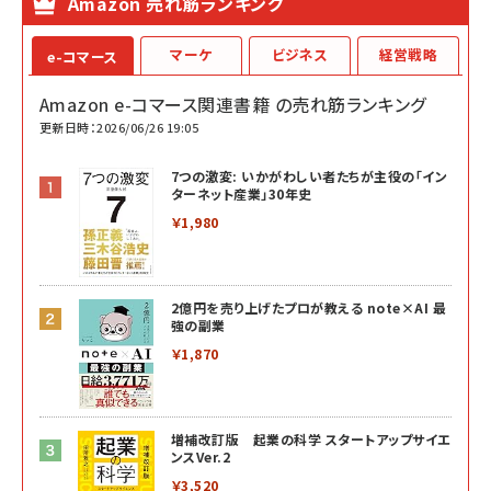
Amazon 売れ筋ランキング
マーケ
ビジネス
経営戦略
e-コマース
Amazon e-コマース関連書籍 の売れ筋ランキング
更新日時：2026/06/26 19:05
7つの激変: いかがわしい者たちが主役の「イン
ターネット産業」30年史
￥1,980
2億円を売り上げたプロが教える note×AI 最
強の副業
￥1,870
増補改訂版 起業の科学 スタートアップサイエ
ンスVer.2
￥3,520