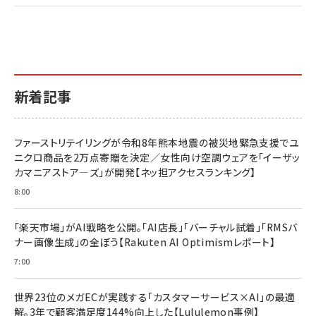
2億円を売り上げたプロが教える note×AI 最強の
anan(アンアン)2026/07/01号 No.2501[魅せる
ベインキャピタル 企業価値向上力の秘密
副業
カラダ2026／宮舘涼太]
￥2,640
￥1,870
￥880
イシューからはじめよ［改訂版］――知的生産の「シンプ
小さな会社は戦略が9割
anan(アンアン)2026/06/24号 No.2500増刊
ルな本質」
スペシャルエディション[王道エンタメの矜持／
￥1,980
新着記事
BTS]
￥2,200
￥1,100
ドリルを売るには穴を売れ
経営メモ 16年の起業家人生で得た知見
ファーストリテイリングが令和8年熊本地震の被災地緊急支援でユ
anan(アンアン)2026/07/08号 No.2502[2026
￥1,815
￥2,750
ニクロ商品を2万点寄贈を決定／女性向け空調ウェアを「イーザッ
年後半、あなたの恋と運命／山田涼介]
カマニアストア―ズ」が開発【ネッ担アクセスランキング】
￥880
Brand Shift(ブランド・シフト): 「信頼」で選ばれ
影響力の武器［新版］：人を動かす七つの原理
8:00
る時代の成長戦略
￥3,190
ママ投資家が育休中に１億貯めた株式投資
￥2,420
￥1,870
「楽天市場」がAI戦略を公開。「AI店長」「バーチャル試着」「RMSバ
ナー画像生成」の全ぼう【Rakuten AI Optimismレポート】
フィードバック経営 「沈黙の組織」から「高め合う
マーケティングの真実 P&G・グリコで学んだ失敗
組織」へ
と成長の法則
7:00
組織の成果を最大化する ルールのデザイン
￥3,080
￥2,200
￥1,980
世界23位のメガECが実践する「カスタマーサービス×AI」の最適
解。3年で顧客満足度144%向上した【Lululemon事例】