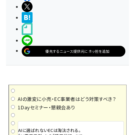
ポストする
>ブクマする
noteで書く
LINEで送る
優先するニュース提供元にネッ担を追加
AIの激変に小売・EC事業者はどう対策すべき？
1Dayセミナー・懇親会あり
AIに選ばれないECは淘汰される。