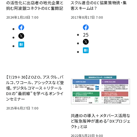
の活性化に出店者の地元企業と
スクル連合のEC協業策――物流・集
挑む阿波銀コネクトのEC奮闘記
客スキームは？
2024年1月10日 7:00
2017年8月17日 7:00
25
【7/29＋30】ZOZO、アスクル、パ
ルコ、ワコール、アシックスなど登
壇。デジタルコマース＋リテール
DXの“最前線”を学べるオンライ
ンセミナー
2025年6月27日 7:00
共通IDの導入＋メタバース活用な
ど阪急阪神が進める「DXプロジェ
クト」とは
2022年5月23日 9:00