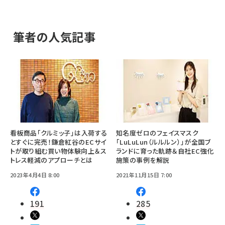
筆者の人気記事
看板商品「クルミッ子」は入荷する
知名度ゼロのフェイスマスク
とすぐに完売！鎌倉紅谷のECサイ
「LuLuLun（ルルルン）」が全国ブ
トが取り組む買い物体験向上＆ス
ランドに育った軌跡＆自社EC強化
トレス軽減のアプローチとは
施策の事例を解説
2023年4月4日 8:00
2021年11月15日 7:00
191
285