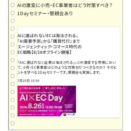
AIの激変に小売・EC事業者はどう対策すべき？
1Dayセミナー・懇親会あり
AIに選ばれないECは淘汰される。
「AI需要予測」から「購買代行」まで
エージェンティック・コマース時代の
EC戦略【8/26オフライン開催】
「AIに選ばれない企業は淘汰される」――。この激変する市場におい
て、小売・EC事業者はどのような対策を打つべきなのか？ そのヒ
ントを学べる1Dayセミナーです。懇親会も実施します。
7月23日 15:50