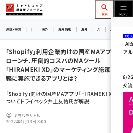
メ
ネットショップ担当者フォーラム
イ
検索
MENU
ン
コ
連載・特集
|
海外
海外情報
海外
AI
メタバース
お知
ン
A
テ
「Shopify」利用企業向けの国産MAアプリが
アル
ン
ローンチ、圧倒的コスパのMAツール
ツ
amazon (2244)
「HIRAMEKI XD」のマーケティング施策を手
に
8/
軽に実施できるアプリとは?
yahoo (1899)
移
交流
動
楽天 (1871)
「Shopify」向けの国産MAアプリ「HIRAMEKI XD」に
ecbeing (1207)
ついてトライベック井上友佑氏が解説
アスクル (1117)
キヨハラサトル
2022年4月13日 8:00
base (1071)
ビィ・フォアード (773)