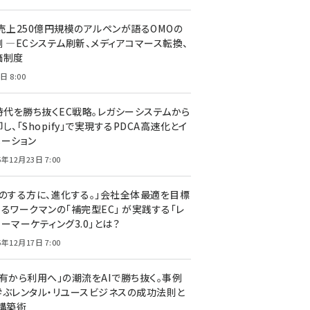
C売上250億円規模のアルペンが語るOMOの
側 ―ECシステム刷新、メディアコマース転換、
価制度
日 8:00
I時代を勝ち抜くEC戦略。レガシーシステムから
し、「Shopify」で実現するPDCA高速化とイ
ベーション
5年12月23日 7:00
声のする方に、進化する。」会社全体最適を目標
するワークマンの「補完型EC」 が実践する「レ
ーマーケティング3.0」とは？
5年12月17日 7:00
所有から利用へ」の潮流をAIで勝ち抜く。事例
学ぶレンタル・リユースビジネスの成功法則と
C構築術