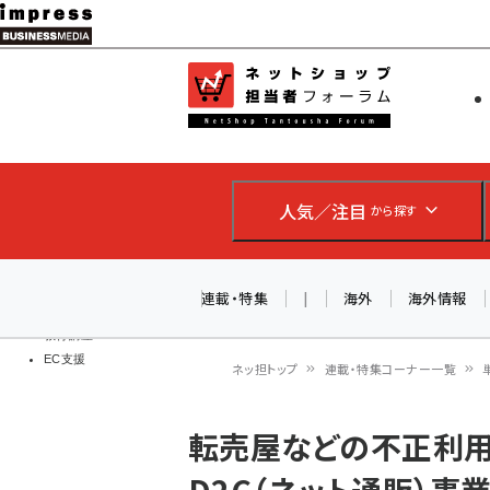
メ
イ
EC担当者
ネットショッ
ン
Web担当者
コ
製品導入
ン
企業IT
ソフト開発
テ
IoT・AI
人気／注目
から探す
ン
DCクラウド
研究・調査
ツ
エネルギー
に
連載・特集
|
海外
海外情報
ドローン
移
教育講座
EC支援
動
ネッ担トップ
連載・特集コーナー一覧
パ
転売屋などの不正利用
ン