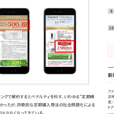
新
フ
ングで解約するとペナルティを科す、いわゆる“定期縛
災
定
が多かったが、詐欺的な定期購入商法の社会問題化による
ト
業は少なくなってきている。