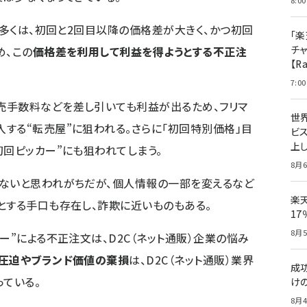
8:00
の多くは、初回と2回目以降の価格差が大きく、かつ初回
「楽
チ
め、この
価格差を利用して利益を得ようとする不正注
【R
7:00
売手数料などを差し引いても利益が出るため、フリマ
世
する“転売屋”に狙われる。さらに「初回特別価格」目
ビ
上し
初回ピッカー”にも狙われてしまう。
8月6
はないと思われがちだが、個人情報の一部を変えるなど
楽
とする手口も存在し、詐欺に近いものもある。
1
8月5
ー”による不正注文は、D2C（ネット通販）企業の悩み
圧迫やブランド価値の棄損
は、D2C（ネット通販）業界
成
っている。
け
8月4