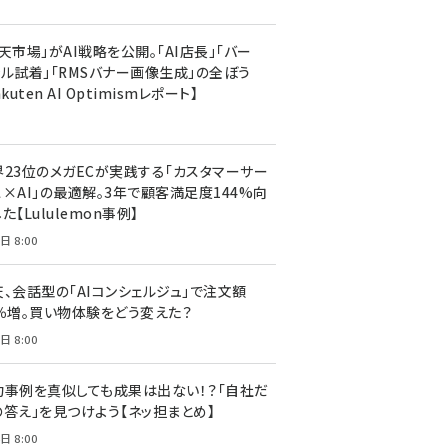
天市場」がAI戦略を公開。「AI店長」「バー
ャル試着」「RMSバナー画像生成」の全ぼう
akuten AI Optimismレポート】
界23位のメガECが実践する「カスタマーサー
ス×AI」の最適解。3年で顧客満足度144%向
た【Lululemon事例】
日 8:00
天、会話型の「AIコンシェルジュ」で注文額
7％増。買い物体験をどう変えた？
日 8:00
功事例を真似しても成果は出ない！？「自社だ
の答え」を見つけよう【ネッ担まとめ】
日 8:00