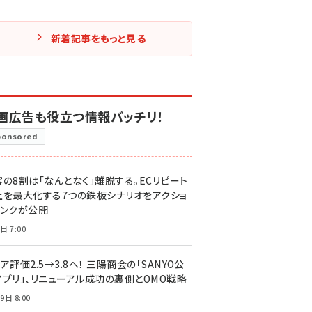
新着記事をもっと見る
画広告も役立つ情報バッチリ！
ponsored
客の8割は「なんとなく」離脱する。ECリピート
上を最大化する7つの鉄板シナリオをアクショ
リンクが公開
日 7:00
ア評価2.5→3.8へ！ 三陽商会の「SANYO公
アプリ」、リニューアル成功の裏側とOMO戦略
9日 8:00