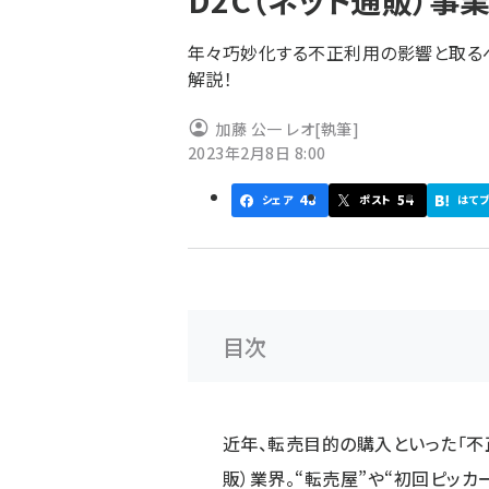
D2C（ネット通販）
く
ず
年々巧妙化する不正利用の影響と取る
解説！
加藤 公一 レオ
[執筆]
2023年2月8日 8:00
48
54
シェア
ポスト
はて
目次
近年、転売目的の購入といった「不
販）業界。“転売屋”や“初回ピッカ