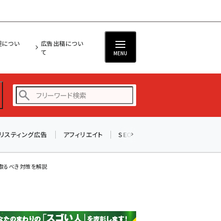
担につい
広告出稿につい
て
MENU
リスティング広告
アフィリエイト
SEO
メール
ソーシャル
amazon (2247)
yahoo (1901)
が取るべき対策を解説
楽天 (1871)
ecbeing (1207)
アスクル (1119)