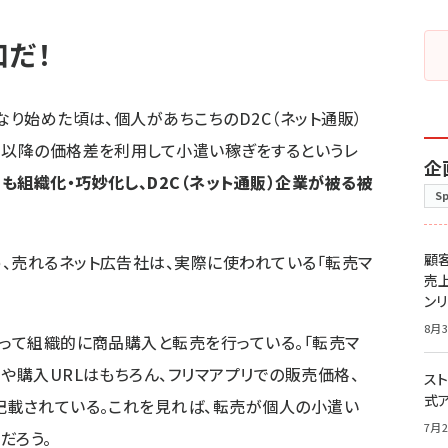
口だ！
なり始めた頃は、個人があちこちのD2C（ネット通販）
目以降の価格差を利用して小遣い稼ぎをするというレ
企
も組織化・巧妙化し、D2C（ネット通販）企業が被る被
S
顧
、売れるネット広告社は、実際に使われている「転売マ
売
ン
8月3
使って組織的に商品購入と転売を行っている。「転売マ
や購入URLはもちろん、フリマアプリでの販売価格、
スト
式
記載されている。これを見れば、転売が個人の小遣い
7月2
だろう。