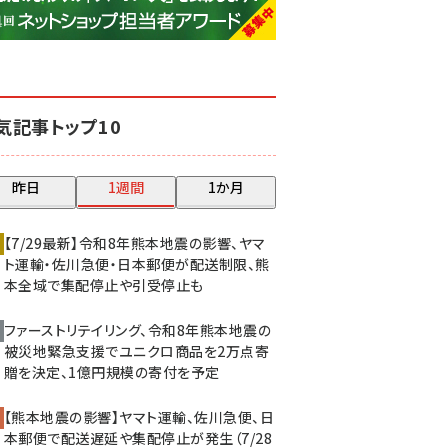
base (1075)
ビィ・フォアード (773)
revico (739)
気記事トップ10
昨日
1週間
1か月
【7/29最新】令和8年熊本地震の影響、ヤマ
ト運輸・佐川急便・日本郵便が配送制限、熊
本全域で集配停止や引受停止も
ファーストリテイリング、令和8年熊本地震の
被災地緊急支援でユニクロ商品を2万点寄
贈を決定、1億円規模の寄付を予定
【熊本地震の影響】ヤマト運輸、佐川急便、日
本郵便で配送遅延や集配停止が発生（7/28