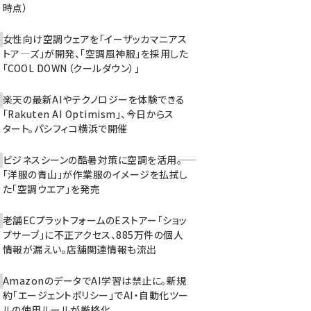
時点）
女性向け空調ウェアを「イーザッカマニアス
トア―ズ」が開発、「空調風神服」を採用した
「COOL DOWN（クールダウン）」
楽天の最新AIやテクノロジーを体験できる
「Rakuten AI Optimism」、今日からス
タート。パシフィコ横浜で開催
ビジネスシーンの酷暑対策に空調を活用――。
「洋服の青山」が作業服のイメージを払拭し
た「空調ウエア」を発売
老舗ECプラットフォームのEストアー「ショッ
プサーブ」に不正アクセス、885万件の個人
情報が漏えい。店舗関連情報も流出
AmazonのデータでAI学習は禁止に。新規
約「エージェントポリシー」でAI・自動化ツー
ルの使用ルールが厳格化