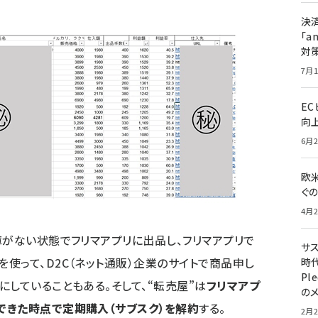
決
「a
対
7月1
E
向
6月2
欧
ぐ
4月2
庫がない状態でフリマアプリに出品し、フリマアプリで
サ
使って、D2C（ネット通販）企業のサイトで商品申し
時代
Pl
にしていることもある。そして、“転売屋”は
フリマアプ
の
できた時点で定期購入（サブスク）を解約
する。
2月2