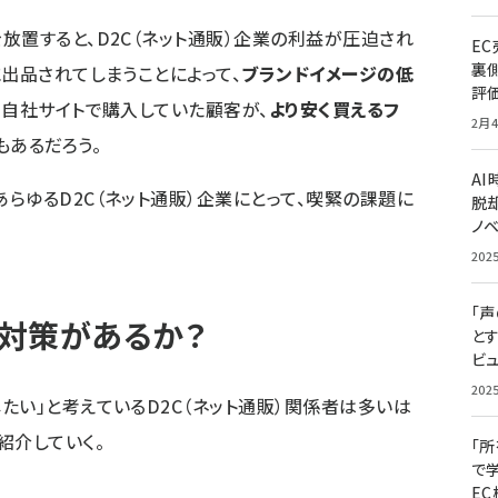
放置すると、D2C（ネット通販）企業の利益が圧迫され
E
裏
出品されてしまうことによって、
ブランドイメージの低
評
で自社サイトで購入していた顧客が、
より安く買えるフ
2月4
もあるだろう。
A
らゆるD2C（ネット通販）企業にとって、喫緊の課題に
脱却
ノ
202
「
対策があるか？
と
ビュ
202
たい」と考えているD2C（ネット通販）関係者は多いは
紹介していく。
「
で
E