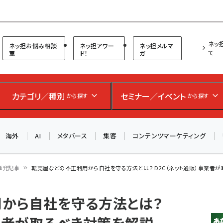
プ担当者フォーラム
ネッ
ネッ担お悩み相談
ネッ担アワー
ネッ担メルマ
て
室
ド！
ガ
お知らせ
AIが買い物を代行する時代に打つべき「次の一手」とは？
カテゴリ／種別
セミナー／イベント
から探す
から探す
アルペン、オイシックス、元UA責任者が登壇のリアルECセ
ミナー（8/26＠東京）【交流会も実施】
海外
AI
メタバース
集客
コンテンツマーケティング
8/26（水）、東京・四谷で開催。登壇者・聴講者と交流できる
交流会も実施します。すべての講演を無料で聴講できます！
単発記事
転売屋などの不正利用から自社を守る方法とは？ D2C（ネット通販）事業者
から自社を守る方法とは？