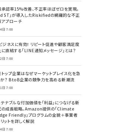
済承認率15%改善、不正率ほぼゼロを実現。
nd ST」が導入したRiskifiedの網羅的な不正
策アプローチ
4日 7:00
Cビジネスに有効！ リピート促進や顧客満足度
上に直結する「LINE通知メッセージ」とは？
2日 7:00
米トップ企業はなぜマーケットプレイス化を急
のか？ BtoB企業の競争力を高める新潮流
1日 7:00
ステナブルな付加価値を「利益」につなげる新
の成長戦略。Amazon提供の「Climate
edge Friendly」プログラムの全貌＋事業者
メリットを詳しく解説
4日 7:00