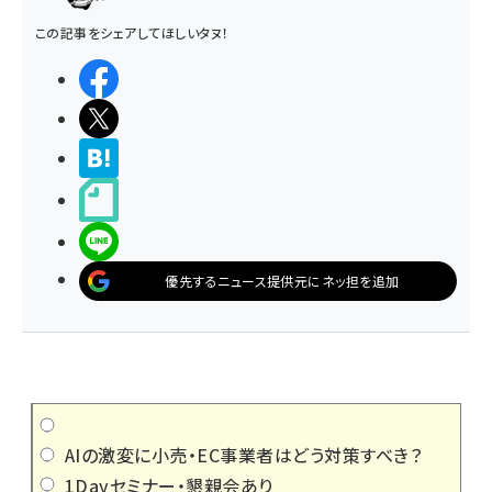
この記事をシェアしてほしいタヌ！
シェアする
ポストする
>ブクマする
noteで書く
LINEで送る
優先するニュース提供元にネッ担を追加
AIの激変に小売・EC事業者はどう対策すべき？
1Dayセミナー・懇親会あり