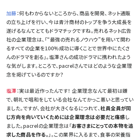
加藤
：何もわからないところから、商品を開発、ネット通販
の立ち上げを行い、今は青汁商材のトップを争う大成長を
遂げるなんてとてもドラマチックですね。売れるネット広告
社の企業理念は、「“最強の売れるノウハウ”を用いて関わ
るすべての企業を100%成功に導くことで世界中にたくさ
んのドラマを創る」。塩澤さんの成功ドラマに携われたよう
な気がします。ところで、pacrelさんではどのような企業理
念を掲げているのですか？
塩澤
：実は最近作ったんです！ 企業理念なんて最初は嫌
で、朝礼で唱和をしている会社なんてかっこ悪いと思ってい
ました。ですが、会社が大きくなるにつれて、
社員全員が同
じ方向を向いていくためには企業理念は必要だと痛感
し
ました。pacrelの企業理念は「
お客さまにとっての本物を追
求した商品を作る。
」。この業界に入るまで、食事の栄養指