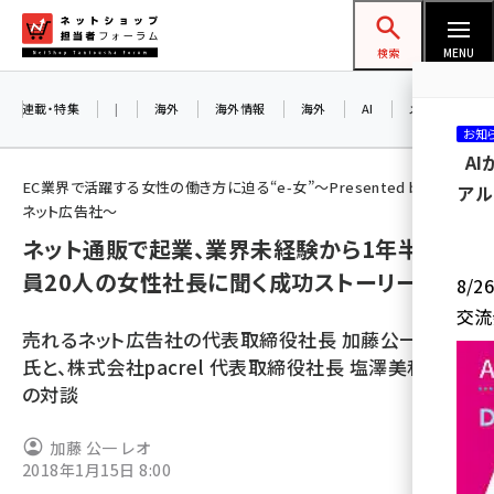
メ
ネットショップ担当者フォーラム
イ
検索
MENU
ン
コ
連載・特集
|
海外
海外情報
海外
AI
メタバース
お知
ン
A
テ
EC業界で活躍する女性の働き方に迫る“e-女”～Presented by売れる
アル
ン
ネット広告社～
ツ
ネット通販で起業、業界未経験から1年半で社
amazon (2246)
に
員20人の女性社長に聞く成功ストーリー
8/
yahoo (1900)
移
交流
動
楽天 (1871)
売れるネット広告社の代表取締役社長 加藤公一レオ
氏と、株式会社pacrel 代表取締役社長 塩澤美和さん
ecbeing (1207)
の対談
アスクル (1119)
加藤 公一 レオ
base (1071)
2018年1月15日 8:00
ビィ・フォアード (773)