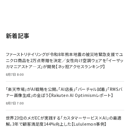
2億円を売り上げたプロが教える note×AI 最強の
anan(アンアン)2026/07/01号 No.2501[魅せる
ベインキャピタル 企業価値向上力の秘密
副業
カラダ2026／宮舘涼太]
￥2,640
￥1,870
￥880
イシューからはじめよ［改訂版］――知的生産の「シンプ
小さな会社は戦略が9割
anan(アンアン)2026/06/24号 No.2500増刊
ルな本質」
スペシャルエディション[王道エンタメの矜持／
￥1,980
新着記事
BTS]
￥2,200
￥1,100
ドリルを売るには穴を売れ
経営メモ 16年の起業家人生で得た知見
ファーストリテイリングが令和8年熊本地震の被災地緊急支援でユ
anan(アンアン)2026/07/08号 No.2502[2026
￥1,815
￥2,750
ニクロ商品を2万点寄贈を決定／女性向け空調ウェアを「イーザッ
年後半、あなたの恋と運命／山田涼介]
カマニアストア―ズ」が開発【ネッ担アクセスランキング】
￥880
Brand Shift(ブランド・シフト): 「信頼」で選ばれ
影響力の武器［新版］：人を動かす七つの原理
8月7日 8:00
る時代の成長戦略
￥3,190
ママ投資家が育休中に１億貯めた株式投資
￥2,420
「楽天市場」がAI戦略を公開。「AI店長」「バーチャル試着」「RMSバ
￥1,870
ナー画像生成」の全ぼう【Rakuten AI Optimismレポート】
フィードバック経営 「沈黙の組織」から「高め合う
マーケティングの真実 P&G・グリコで学んだ失敗
組織」へ
と成長の法則
8月7日 7:00
組織の成果を最大化する ルールのデザイン
￥3,080
￥2,200
￥1,980
世界23位のメガECが実践する「カスタマーサービス×AI」の最適
解。3年で顧客満足度144%向上した【Lululemon事例】
Amazonランキングをもっと見る