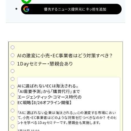
優先するニュース提供元にネッ担を追加
AIの激変に小売・EC事業者はどう対策すべき？
1Dayセミナー・懇親会あり
AIに選ばれないECは淘汰される。
「AI需要予測」から「購買代行」まで
エージェンティック・コマース時代の
EC戦略【8/26オフライン開催】
「AIに選ばれない企業は淘汰される」――。この激変する市場におい
て、小売・EC事業者はどのような対策を打つべきなのか？ そのヒ
ントを学べる1Dayセミナーです。懇親会も実施します。
7月23日 15:50