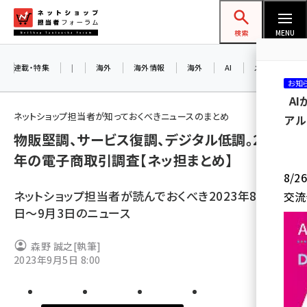
メ
ネットショップ担当者フォーラム
イ
検索
MENU
ン
コ
連載・特集
|
海外
海外情報
海外
AI
メタバース
お知
ン
A
テ
ネットショップ担当者が知っておくべきニュースのまとめ
アル
ン
物販堅調、サービス復調、デジタル低調。2022
ツ
amazon (2255)
年の電子商取引調査【ネッ担まとめ】
に
8/
yahoo (1906)
移
ネットショップ担当者が読んでおくべき2023年8月28
交流
動
楽天 (1874)
日～9月3日のニュース
ecbeing (1210)
森野 誠之
[執筆]
アスクル (1122)
2023年9月5日 8:00
base (1081)
ビィ・フォアード (776)