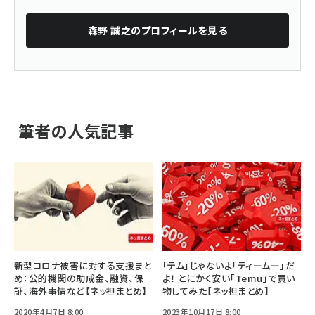
森野 誠之
のプロフィールを見る
筆者の人気記事
新型コロナ被害に対する支援まと
「テム」じゃないよ「ティームー」だ
め：公的機関の助成金、融資、保
よ！ とにかく安い「Temu」で買い
証、海外事情など【ネッ担まとめ】
物してみた【ネッ担まとめ】
2020年4月7日 8:00
2023年10月17日 8:00