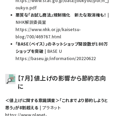
https://www.stat.go.jp/data/joukyou/pdf/n_j
oukyo.pdf
悪質な「お試し商法」規制強化 新たな取消権も！
|
NHK解説委員室
https://www.nhk.or.jp/kaisetsu-
blog/700/469767.html
「BASE（ベイス）」のネットショップ開設数が180万
ショップを突破
| BASE U
https://baseu.jp/information/20220622
【7月】値上げの影響から節約志向
に
＜値上げに関する意識調査＞「これまでより節約しようと
思う」が8割超える
| プラネット
https://www.planet-