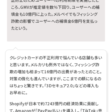
正防止のためユーザーへの利用制限を実施したと
ころ、GMVが推定値を数％下回り、ユーザーへの補
填金も10億円に上った。メルペイでもフィッシング
詐欺の影響でユーザーへの補填金6億円を支払っ
たという。
クレジットカードの不正利用で悩んでいる店舗も多い
と思います。メルカリも例外ではなく、フィッシング詐
欺の増加も相まって16億円の出費があったとのこと。
対策の強化も進んでいますが、ここまでの額になるの
はちょっと驚きです。「3Dセキュア2.0」などの導入も
お早めに。
Shopifyが日本で約7243憶円の経済効果に貢献し
て、Amazonが「PayPay払い」を導入し、「TikTok」売