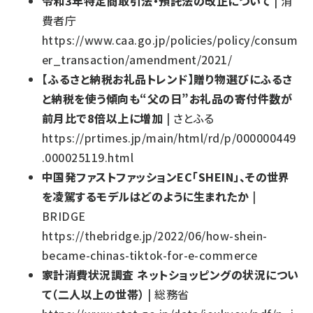
令和3年特定商取引法・預託法の改正について
| 消
費者庁
https://www.caa.go.jp/policies/policy/consum
er_transaction/amendment/2021/
【ふるさと納税お礼品トレンド】贈り物選びにふるさ
と納税を使う傾向も“父の日”お礼品の寄付件数が
前月比で8倍以上に増加
| さとふる
https://prtimes.jp/main/html/rd/p/000000449
.000025119.html
中国発ファストファッションEC「SHEIN」、その世界
を凌駕するモデルはどのように生まれたか
|
BRIDGE
https://thebridge.jp/2022/06/how-shein-
became-chinas-tiktok-for-e-commerce
家計消費状況調査 ネットショッピングの状況につい
て（二人以上の世帯）
| 総務省