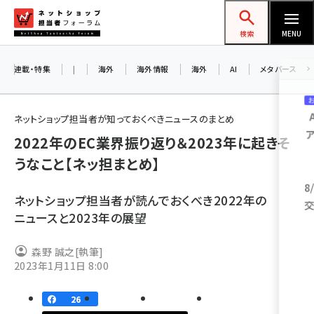
メ
ネットショップ担当者フォーラム
イ
検索
MENU
ン
コ
連載・特集
|
海外
海外情報
海外
AI
メタバース
お知
ン
A
テ
ネットショップ担当者が知っておくべきニュースのまとめ
アル
ン
2022年のEC業界振り返り＆2023年に起きそ
ツ
amazon (2247)
うなこと【ネッ担まとめ】
に
8/
yahoo (1900)
移
ネットショップ担当者が読んでおくべき2022年の
交流
動
楽天 (1871)
ニュースと2023年の展望
ecbeing (1207)
森野 誠之
[執筆]
アスクル (1119)
2023年1月11日 8:00
base (1074)
26
ビィ・フォアード (773)