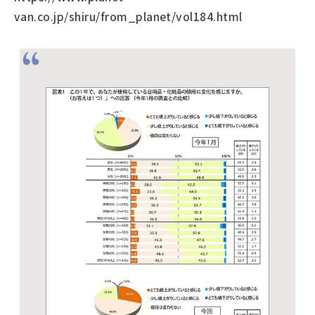
van.co.jp/shiru/from_planet/vol184.html