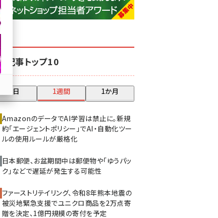
base (1079)
ビィ・フォアード (776)
revico (744)
気記事トップ10
昨日
1週間
1か月
AmazonのデータでAI学習は禁止に。新規
約「エージェントポリシー」でAI・自動化ツー
ルの使用ルールが厳格化
日本郵便、お盆期間中は郵便物や「ゆうパッ
ク」などで遅延が発生する可能性
ファーストリテイリング、令和8年熊本地震の
被災地緊急支援でユニクロ商品を2万点寄
贈を決定、1億円規模の寄付を予定