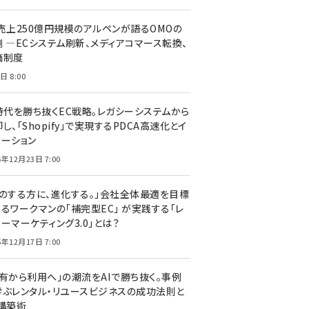
C売上250億円規模のアルペンが語るOMOの
側 ―ECシステム刷新、メディアコマース転換、
価制度
日 8:00
I時代を勝ち抜くEC戦略。レガシーシステムから
し、「Shopify」で実現するPDCA高速化とイ
ベーション
5年12月23日 7:00
声のする方に、進化する。」会社全体最適を目標
するワークマンの「補完型EC」 が実践する「レ
ーマーケティング3.0」とは？
5年12月17日 7:00
所有から利用へ」の潮流をAIで勝ち抜く。事例
学ぶレンタル・リユースビジネスの成功法則と
C構築術