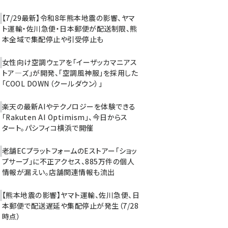
【7/29最新】令和8年熊本地震の影響、ヤマ
ト運輸・佐川急便・日本郵便が配送制限、熊
本全域で集配停止や引受停止も
女性向け空調ウェアを「イーザッカマニアス
トア―ズ」が開発、「空調風神服」を採用した
「COOL DOWN（クールダウン）」
楽天の最新AIやテクノロジーを体験できる
「Rakuten AI Optimism」、今日からス
タート。パシフィコ横浜で開催
老舗ECプラットフォームのEストアー「ショッ
プサーブ」に不正アクセス、885万件の個人
情報が漏えい。店舗関連情報も流出
【熊本地震の影響】ヤマト運輸、佐川急便、日
本郵便で配送遅延や集配停止が発生（7/28
時点）