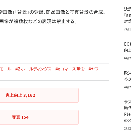
決
物画像」「背景」の登録、商品画像と写真背景の合成、
「a
、画像が複数枚などの表現は禁止する。
対
7月1
E
向
6月2
ayモール
#Zホールディングス
#eコマース革命
#ヤフー
欧
ぐ
4月2
売上向上
3,162
サ
時代
Pl
写真
154
の
2月2