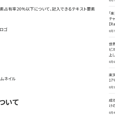
8月7
素占有率20%以下について、記入できるテキスト要素
「楽
チ
【R
ーロゴ
8月7
世
ビ
上し
8月6
楽
サムネイル
1
8月5
ついて
成
け
8月4