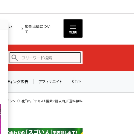
担につい
広告出稿につい
て
MENU
リスティング広告
アフィリエイト
SEO
メール
ソーシャル
amazon (2253)
yahoo (1905)
品画像“シンプル化”に。「テキスト要素2割以内」「送料無料や価格の表記禁止」...
楽天 (1873)
ecbeing (1210)
アスクル (1122)