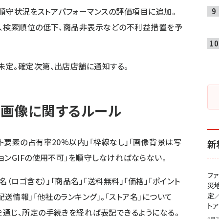
の順守状況をストアパフォーマンスの評価項目に追加。
て、検索順位の低下、商品非表示などの不利益措置を予
未定。確定次第、出店店舗に通知する。
画像に関するルール
ト要素の占有率20%以内」「枠線なし」「画像背景は写
新
ョンGIFの使用不可」を順守しなければならない。
フ
（ロゴ含む）」「商品名」「送料無料」「価格」「ポイント
災
配送情報」「他社のランキング」。「ストア名」について
定
ト
通じ、所定の手続きを経れば表記できるようになる。