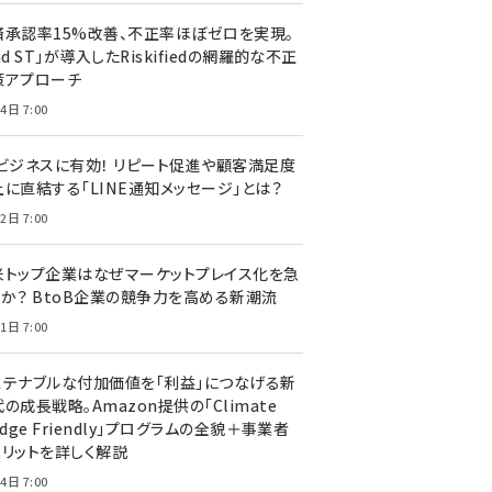
済承認率15%改善、不正率ほぼゼロを実現。
nd ST」が導入したRiskifiedの網羅的な不正
策アプローチ
4日 7:00
Cビジネスに有効！ リピート促進や顧客満足度
上に直結する「LINE通知メッセージ」とは？
2日 7:00
米トップ企業はなぜマーケットプレイス化を急
のか？ BtoB企業の競争力を高める新潮流
1日 7:00
ステナブルな付加価値を「利益」につなげる新
の成長戦略。Amazon提供の「Climate
edge Friendly」プログラムの全貌＋事業者
メリットを詳しく解説
4日 7:00