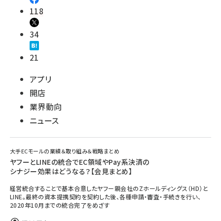
118
34
21
アプリ
開店
業界動向
ニュース
大手ECモールの業績＆取り組み＆戦略まとめ
ヤフーとLINEの統合でEC領域やPay系決済の
シナジー効果はどうなる？【会見まとめ】
経営統合することで基本合意したヤフー親会社のZホールディングス（HD）と
LINE。最終の資本提携契約を契約した後、各種申請・審査・手続きを行い、
2020年10月までの統合完了をめざす