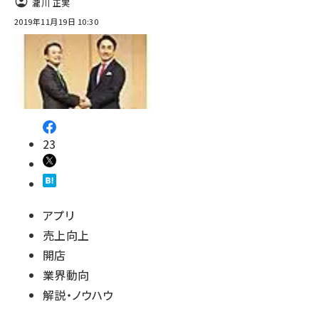
瀧川 正実
2019年11月19日 10:30
23
アプリ
売上向上
開店
業界動向
解説・ノウハウ