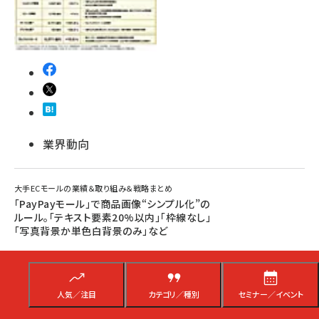
業界動向
大手ECモールの業績＆取り組み＆戦略まとめ
「PayPayモール」で商品画像“シンプル化”の
ルール。「テキスト要素20%以内」「枠線なし」
「写真背景か単色白背景のみ」など
「PayPayモール」出店企業は、商品画像で「テキスト要素の占有率20%以内」
「枠線なし」「画像背景は写真背景か単色白背景のみ」「アニメーションGIF」
の使用が2021年4月20日から不可になる
人気／注目
カテゴリ／種別
セミナー／イベント
瀧川 正実