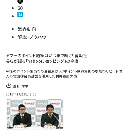
60
業界動向
解説・ノウハウ
ヤフーのポイント施策はいつまで続く? 宮坂社
長らが語る「Yahoo!ショッピング」の今後
今後のポイント施策での注目点は、①ポイント原資負担の増加②リピート購
入の増加③会員基盤を活用した利用者拡大策
瀧川 正実
2016年2月18日 8:00