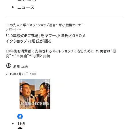
ニュース
ECの先人に学ぶネットショップ運営～中小機構セミナー
レポート～
「10年後のEC市場」をヤフー小澤氏とGMOメ
イクショップ向畑氏が語る
10年後も消費者に支持されるネットショップになるためには、両者は“研
究”と“本気度”が必要と指摘
瀧川 正実
2015年3月20日 7:00
169