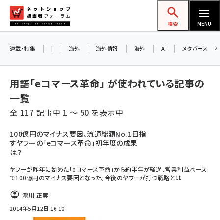
メ
ネットショップ担当者フォーラム
イ
検索
MENU
ン
お知らせ
コ
連載・特集
|
海外
海外情報
海外
AI
メタバース
AIが買い物を代行する時代に打つべき「次の
ン
一手」とは？ アルペン、オイシックス、元UA責
テ
用語「eコマース革命」 が使われている記事の
任者が登壇のリアルECセミナー（8/26＠東
ン
京）【交流会も実施】
一覧
ツ
amazon (2236)
全 117 記事中 1 ～ 50 を表示中
に
8/26（水）、東京・四谷で開催。登壇者・聴講
yahoo (1896)
移
100億円のマイナス要因、流通総額No.1目指
者と交流できる交流会も実施します。すべて
すヤフーの「eコマース革命」初年度の成果
動
楽天 (1865)
の講演を無料で聴講できます！
は？
ecbeing (1204)
ヤフーが昨年に始めた「eコマース革命」から約半年が経過、営業利益ベース
で100億円のマイナス要因となった。今後のヤフーが打つ戦略とは
アスクル (1112)
瀧川 正実
base (1068)
2014年5月12日 16:10
ビィ・フォアード (769)