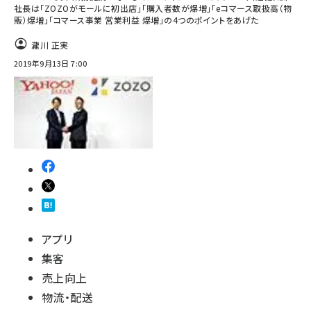
社長は「ZOZOがモールに初出店」「購入者数が爆増」「eコマース取扱高（物
販）爆増」「コマース事業 営業利益 爆増」の4つのポイントをあげた
瀧川 正実
2019年9月13日 7:00
アプリ
集客
売上向上
物流・配送