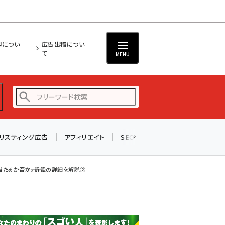
担につい
広告出稿につい
て
MENU
リスティング広告
アフィリエイト
SEO
メール
ソーシャル
amazon (2249)
yahoo (1901)
たるか否か――。訴訟の詳細を解説②
楽天 (1871)
ecbeing (1207)
アスクル (1119)