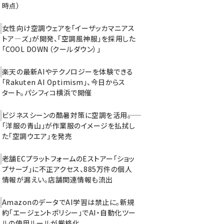
時点）
女性向け空調ウェアを「イーザッカマニアス
トア―ズ」が開発、「空調風神服」を採用した
「COOL DOWN（クールダウン）」
楽天の最新AIやテクノロジーを体験できる
「Rakuten AI Optimism」、今日からス
タート。パシフィコ横浜で開催
ビジネスシーンの酷暑対策に空調を活用――。
「洋服の青山」が作業服のイメージを払拭し
た「空調ウエア」を発売
老舗ECプラットフォームのEストアー「ショッ
プサーブ」に不正アクセス、885万件の個人
情報が漏えい。店舗関連情報も流出
AmazonのデータでAI学習は禁止に。新規
約「エージェントポリシー」でAI・自動化ツー
ルの使用ルールが厳格化