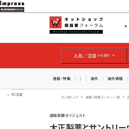
メ
イ
EC担当者
ネットショッ
ン
Web担当者
コ
製品導入
ン
企業IT
ソフト開発
テ
IoT・AI
人気／注目
から探す
ン
DCクラウド
研究・調査
ツ
エネルギー
に
連載・特集
|
海外
海外情報
ドローン
移
教育講座
EC支援
動
ネッ担トップ
連載・特集コーナー一覧
パ
通販新聞ダイジェスト
ン
大正製薬とサントリー