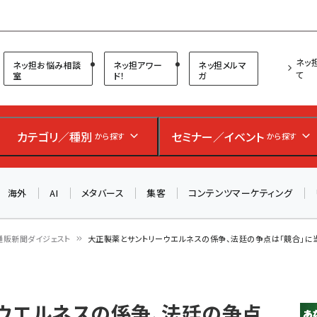
プ担当者フォーラム
ネッ
ネッ担お悩み相談
ネッ担アワー
ネッ担メルマ
て
室
ド！
ガ
お知らせ
AIが買い物を代行する時代に打つべき「次の一手」とは？
カテゴリ／種別
セミナー／イベント
から探す
から探す
アルペン、オイシックス、元UA責任者が登壇のリアルECセ
ミナー（8/26＠東京）【交流会も実施】
海外
AI
メタバース
集客
コンテンツマーケティング
8/26（水）、東京・四谷で開催。登壇者・聴講者と交流できる
交流会も実施します。すべての講演を無料で聴講できます！
通販新聞ダイジェスト
大正製薬とサントリーウエルネスの係争、法廷の争点は「競合」に当
ウエルネスの係争、法廷の争点