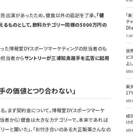
8:00
広告出演があったため、健食以外の追記を了承。
「健
「楽
チ
えるものとして、飲料カテゴリー同様の5000万円の
【R
7:00
なった博報堂DYスポーツマーケティングの担当者のも
世
ビ
O担当者から
サントリーが三浦知良選手を広告に起用
上し
8月6
楽
選手の価値とつり合わない」
1
8月5
る。まず契約金について。博報堂DYスポーツマーケ
成
担当者から）健食は大きなカテゴリーで、本来であれば
け
ゴリーと聞いた」、「お付き合いのある大正製薬さんなの
8月4