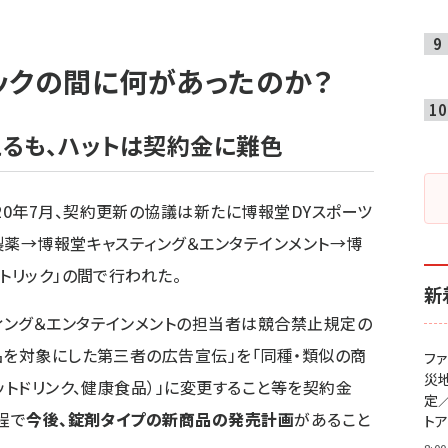
ックの間に何があったのか？
るも、ハットは契約金に難色
0年7月、契約更新の協議は新たに博報堂DYスポーツ
製薬→博報堂キャスティング＆エンタテインメント→博
トリック」の間で行われた。
新
ィング＆エンタテインメントの担当者は競合禁止規定の
品を対象にした第三者の広告宣伝」を「同種・類似の商
フ
災
ットドリンク、健康食品）」に変更すること等を契約金
定
程で
今後、錠剤タイプの新商品の発売計画
があること
ト