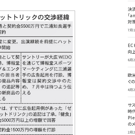
決
「a
対
7月1
E
向
6月2
欧
ぐ
4月2
サ
時代
Pl
の
2月2