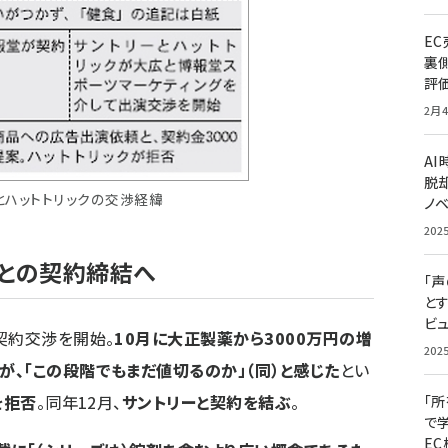
E
裏
評
2月4
A
脱却
とハットトリックの交渉経緯
ノ
202
ーとの契約締結へ
「
と
ビュ
契約交渉を開始。
10月に大正製薬から3000万円の増
202
、「この段階でもまだ値切るのか」（同）と感じた
とい
を拒否
。同年12月、
サントリーと契約を結ぶ
。
「
で
E