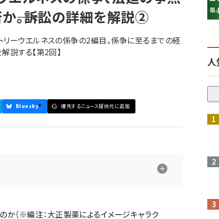
か――。訴訟の詳細を解説②
トリーウエルネスの係争の2編目。係争に至るまでの経
解説する【第2回】
人
Bluesky
優先するニュース提供元に追加
参加登録はこちら↑
のか（※編注：大正製薬によるイメージキャラク