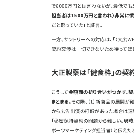
で8000万円とは言わないが、最低でも
担当者は1500万円と言われ）非常に憤
だと怒っていた」と証言。
一方、サントリーへの対応は、「（大広W
契約交渉は一切できないため待ってほし
大正製薬は「健食枠」の契
こうして
金額面の折り合いがつかず、契
まとまる
。その際、（1）新商品の展開が
から広告出演の打診があった場合は連絡
「秘密保持契約の問題から難しい。
現時
ポーツマーケティング担当者）と伝えたと