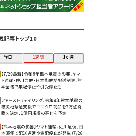
base (1077)
ビィ・フォアード (773)
revico (740)
気記事トップ10
昨日
1週間
1か月
【7/29最新】令和8年熊本地震の影響、ヤマ
ト運輸・佐川急便・日本郵便が配送制限、熊
本全域で集配停止や引受停止も
ファーストリテイリング、令和8年熊本地震の
被災地緊急支援でユニクロ商品を2万点寄
贈を決定、1億円規模の寄付を予定
【熊本地震の影響】ヤマト運輸、佐川急便、日
本郵便で配送遅延や集配停止が発生（7/28