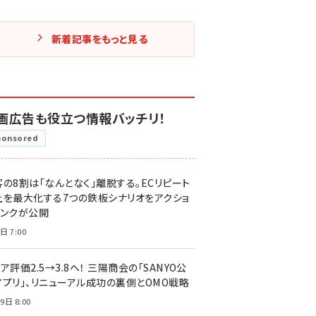
新着記事をもっと見る
画広告も役立つ情報バッチリ！
ponsored
客の8割は「なんとなく」離脱する。ECリピート
上を最大化する7つの鉄板シナリオをアクショ
リンクが公開
日 7:00
ア評価2.5→3.8へ！ 三陽商会の「SANYO公
アプリ」、リニューアル成功の裏側とOMO戦略
9日 8:00