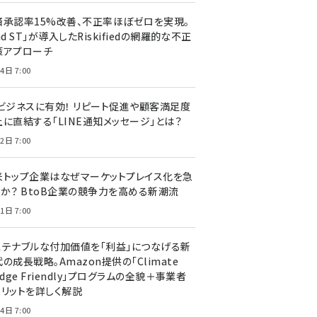
済承認率15%改善、不正率ほぼゼロを実現。
nd ST」が導入したRiskifiedの網羅的な不正
策アプローチ
4日 7:00
Cビジネスに有効！ リピート促進や顧客満足度
上に直結する「LINE通知メッセージ」とは？
2日 7:00
米トップ企業はなぜマーケットプレイス化を急
のか？ BtoB企業の競争力を高める新潮流
1日 7:00
ステナブルな付加価値を「利益」につなげる新
の成長戦略。Amazon提供の「Climate
edge Friendly」プログラムの全貌＋事業者
メリットを詳しく解説
4日 7:00