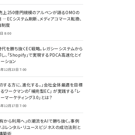
C売上250億円規模のアルペンが語るOMOの
側 ―ECシステム刷新、メディアコマース転換、
価制度
日 8:00
I時代を勝ち抜くEC戦略。レガシーシステムから
し、「Shopify」で実現するPDCA高速化とイ
ベーション
5年12月23日 7:00
声のする方に、進化する。」会社全体最適を目標
するワークマンの「補完型EC」 が実践する「レ
ーマーケティング3.0」とは？
5年12月17日 7:00
所有から利用へ」の潮流をAIで勝ち抜く。事例
学ぶレンタル・リユースビジネスの成功法則と
C構築術