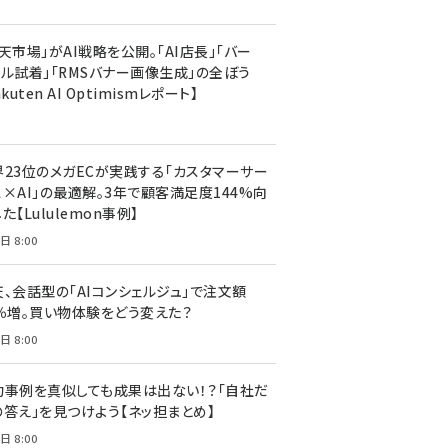
天市場」がAI戦略を公開。「AI店長」「バー
ャル試着」「RMSバナー画像生成」の全ぼう
akuten AI Optimismレポート】
界23位のメガECが実践する「カスタマーサー
ス×AI」の最適解。3年で顧客満足度144%向
た【Lululemon事例】
日 8:00
天、会話型の「AIコンシェルジュ」で注文額
7％増。買い物体験をどう変えた？
日 8:00
功事例を真似しても成果は出ない！？「自社だ
の答え」を見つけよう【ネッ担まとめ】
日 8:00