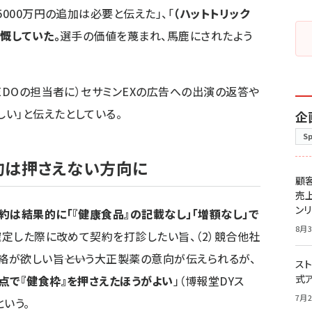
5000万円の追加は必要と伝えた」、「
（ハットトリック
慨していた。
選手の価値を蔑まれ、馬鹿にされたよう
EDOの担当者に）セサミンEXの広告への出演の返答や
い」と伝えたとしている。
企
S
約は押さえない方向に
顧
売
ン
約は結果的に「『健康食品』の記載なし」「増額なし」で
8月3
確定した際に改めて契約を打診したい旨、（2）競合他社
が欲しい旨――という大正製薬の意向が伝えられるが、
スト
式
点で『健食枠』を押さえたほうがよい
」（博報堂DYス
7月2
いう。