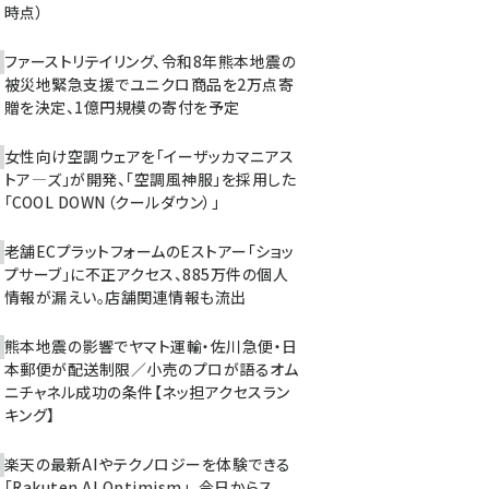
時点）
ファーストリテイリング、令和8年熊本地震の
被災地緊急支援でユニクロ商品を2万点寄
贈を決定、1億円規模の寄付を予定
女性向け空調ウェアを「イーザッカマニアス
トア―ズ」が開発、「空調風神服」を採用した
「COOL DOWN（クールダウン）」
老舗ECプラットフォームのEストアー「ショッ
プサーブ」に不正アクセス、885万件の個人
情報が漏えい。店舗関連情報も流出
熊本地震の影響でヤマト運輸・佐川急便・日
本郵便が配送制限／小売のプロが語るオム
ニチャネル成功の条件【ネッ担アクセスラン
キング】
楽天の最新AIやテクノロジーを体験できる
「Rakuten AI Optimism」、今日からス