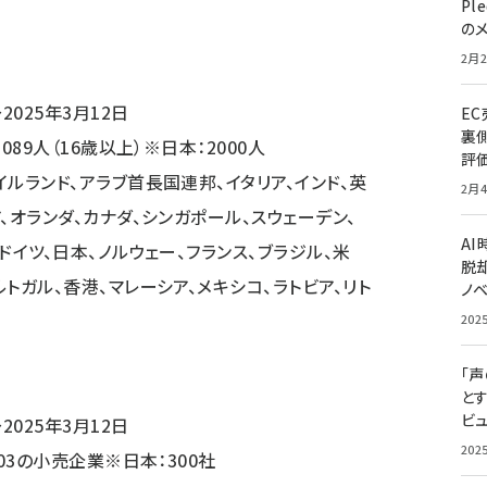
Pl
の
2月2
2025年3月12日
E
裏
089人（16歳以上）※日本：2000人
評
イルランド、アラブ首長国連邦、イタリア、インド、英
2月4
ア、オランダ、カナダ、シンガポール、スウェーデン、
A
ドイツ、日本、ノルウェー、フランス、ブラジル、米
脱却
ルトガル、香港、マレーシア、メキシコ、ラトビア、リト
ノ
202
「
と
ビュ
2025年3月12日
202
003の小売企業※日本：300社