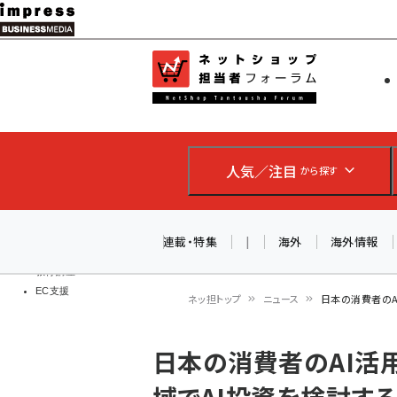
メ
イ
EC担当者
ネットショッ
ン
Web担当者
コ
製品導入
ン
企業IT
ソフト開発
テ
IoT・AI
人気／注目
から探す
ン
DCクラウド
研究・調査
ツ
エネルギー
に
連載・特集
|
海外
海外情報
ドローン
移
教育講座
EC支援
動
ネッ担トップ
ニュース
日本の消費者のA
パ
日本の消費者のAI活
ン