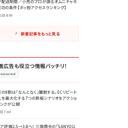
が配送制限／小売のプロが語るオムニチャネ
成功の条件【ネッ担アクセスランキング】
1日 8:00
新着記事をもっと見る
画広告も役立つ情報バッチリ！
ponsored
客の8割は「なんとなく」離脱する。ECリピート
上を最大化する7つの鉄板シナリオをアクショ
リンクが公開
日 7:00
ア評価2.5→3.8へ！ 三陽商会の「SANYO公