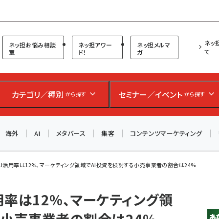
プ担当者フォーラム
ネッ
ネッ担お悩み相談
ネッ担アワー
ネッ担メルマ
て
室
ド！
ガ
お知らせ
AIが買い物を代行する時代に打つべき「次の一手」とは？
カテゴリ／種別
セミナー／イベント
から探す
から探す
アルペン、オイシックス、元UA責任者が登壇のリアルECセ
ミナー（8/26＠東京）【交流会も実施】
海外
AI
メタバース
集客
コンテンツマーケティング
8/26（水）、東京・四谷で開催。登壇者・聴講者と交流できる
交流会も実施します。すべての講演を無料で聴講できます！
I活用率は12%、マーケティング領域でAI投資を検討する小売事業者の割合は24%
用率は12%、マーケティング領