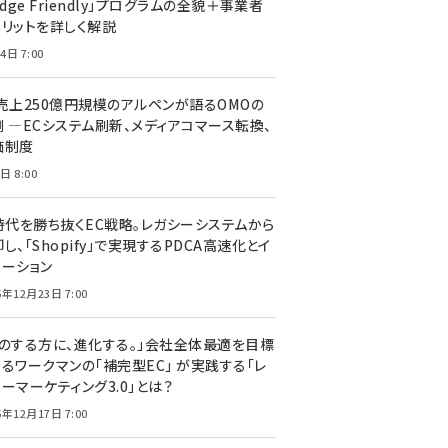
edge Friendly」プログラムの全貌＋事業者
メリットを詳しく解説
4日 7:00
C売上250億円規模のアルペンが語るOMOの
側 ―ECシステム刷新、メディアコマース転換、
価制度
日 8:00
I時代を勝ち抜くEC戦略。レガシーシステムから
し、「Shopify」で実現するPDCA高速化とイ
ベーション
5年12月23日 7:00
声のする方に、進化する。」会社全体最適を目標
するワークマンの「補完型EC」 が実践する「レ
ーマーケティング3.0」とは？
5年12月17日 7:00