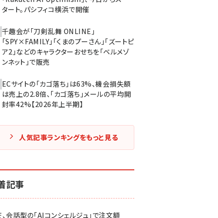
タート。パシフィコ横浜で開催
千趣会が「刀剣乱舞 ONLINE」
「SPY×FAMILY」「くまのプーさん」「ズートピ
ア2」などのキャラクターおせちを「ベルメゾ
ンネット」で販売
ECサイトの「カゴ落ち」は63%、機会損失額
は売上の2.8倍、「カゴ落ち」メールの平均開
封率42%【2026年上半期】
人気記事ランキングをもっと見る
着記事
天、会話型の「AIコンシェルジュ」で注文額