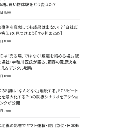
7％増。買い物体験をどう変えた？
日 8:00
功事例を真似しても成果は出ない！？「自社だ
の答え」を見つけよう【ネッ担まとめ】
日 8:00
NEは「売る場」ではなく「距離を縮める場」。阪
交通社・宇和川匠氏が語る、顧客の意思決定
支えるデジタル戦略
日 8:00
客の8割は「なんとなく」離脱する。ECリピート
上を最大化する7つの鉄板シナリオをアクショ
リンクが公開
日 7:00
本地震の影響でヤマト運輸・佐川急便・日本郵