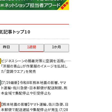
base (1068)
ビィ・フォアード (769)
revico (737)
気記事トップ10
昨日
1週間
1か月
ビジネスシーンの酷暑対策に空調を活用――。
「洋服の青山」が作業服のイメージを払拭し
た「空調ウエア」を発売
【7/29最新】令和8年熊本地震の影響、ヤマ
ト運輸・佐川急便・日本郵便が配送制限、熊
本全域で集配停止や引受停止も
【熊本地震の影響】ヤマト運輸、佐川急便、日
本郵便で配送遅延や集配停止が発生（7/28