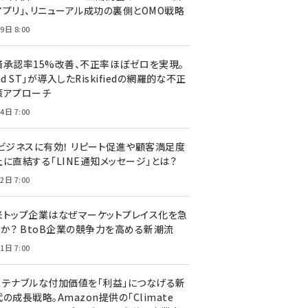
アプリ」、リニューアル成功の裏側とOMO戦略
9日 8:00
済承認率15%改善、不正率ほぼゼロを実現。
nd ST」が導入したRiskifiedの網羅的な不正
策アプローチ
4日 7:00
Cビジネスに有効！ リピート促進や顧客満足度
上に直結する「LINE通知メッセージ」とは？
2日 7:00
米トップ企業はなぜマーケットプレイス化を急
のか？ BtoB企業の競争力を高める新潮流
1日 7:00
ステナブルな付加価値を「利益」につなげる新
の成長戦略。Amazon提供の「Climate