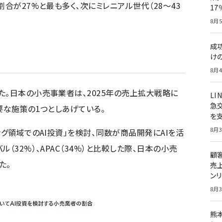
割合が27%と最も多く、次にミレニアル世代（28～43
1
8月5
成
け
8月4
た。日本の小売事業者は、2025年の売上拡大戦略に
LI
急
要な施策の1つとしあげている。
を
8月3
ング領域でのAI投資」を検討、同数が商品開発にAIを活
（32%）、APAC（34%）と比較した際、日本の小売
顧
た。
売
ン
8月3
熊