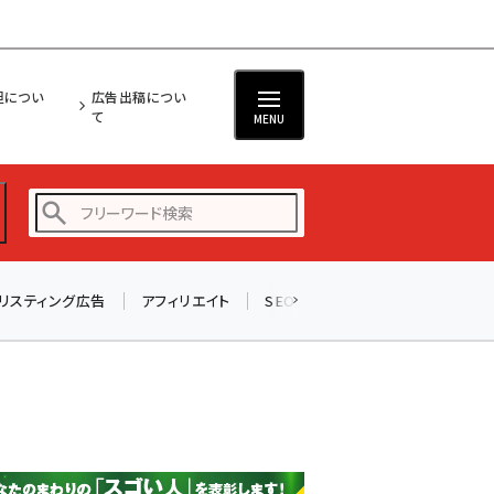
担につい
広告出稿につい
て
MENU
リスティング広告
アフィリエイト
SEO
メール
ソーシャル
amazon (2236)
yahoo (1896)
楽天 (1865)
ecbeing (1204)
アスクル (1112)