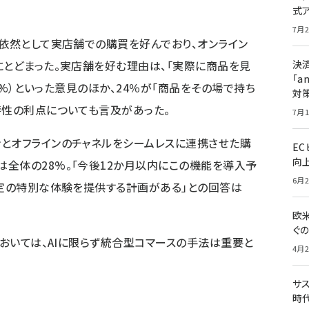
式
7月2
は依然として実店舗での購買を好んでおり、オンライン
決
にとどまった。実店舗を好む理由は、「実際に商品を見
「a
25%）といった意見のほか、24％が「商品をその場で持ち
対
時性の利点についても言及があった。
7月1
とオフラインのチャネルをシームレスに連携させた購
E
向
全体の28%。「今後12か月以内にこの機能を導入予
6月2
限定の特別な体験を提供する計画がある」との回答は
欧
ぐ
においては、AIに限らず統合型コマースの手法は重要と
4月2
サ
時代