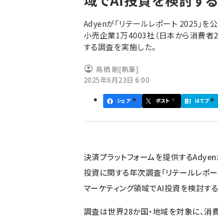
域でAI投資を検討す
く
ず
Adyenが「リテールレポート 2025」
小売企業1万4003社（日本から消費者2
する調査を実施した。
鳥栖 剛
[執筆]
2025年6月23日 6:00
シェア
ポスト
はてブ
決済プラットフォームを提供するAdy
投資に関する年次調査「リテールレポート 
マーケティング領域でAI投資を検討す
調査は世界28か国・地域を対象に、消費