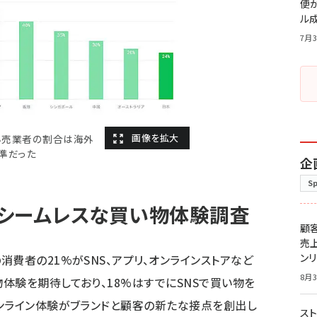
便
ル
7月3
小売業者の割合は海外
準だった
企
S
シームレスな買い物体験調査
顧
売
ン
費者の21%がSNS、アプリ、オンラインストアなど
8月3
体験を期待しており、18%はすでにSNSで買い物を
ンライン体験がブランドと顧客の新たな接点を創出し
スト