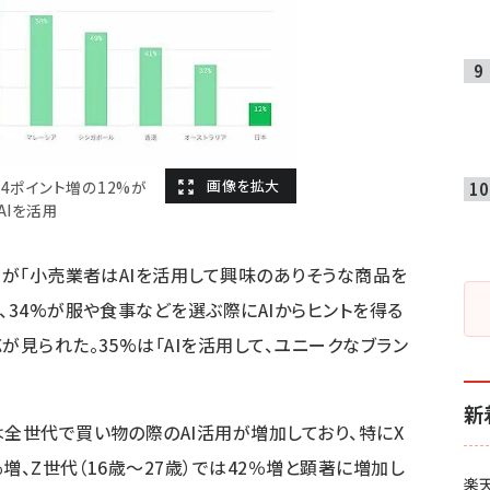
4ポイント増の12%が
AIを活用
%が「小売業者はAIを活用して興味のありそうな商品を
、34%が服や食事などを選ぶ際にAIからヒントを得る
が見られた。35%は「AIを活用して、ユニークなブラン
新
は全世代で買い物の際のAI活用が増加しており、特にX
％増、Z世代（16歳～27歳）では42％増と顕著に増加し
楽