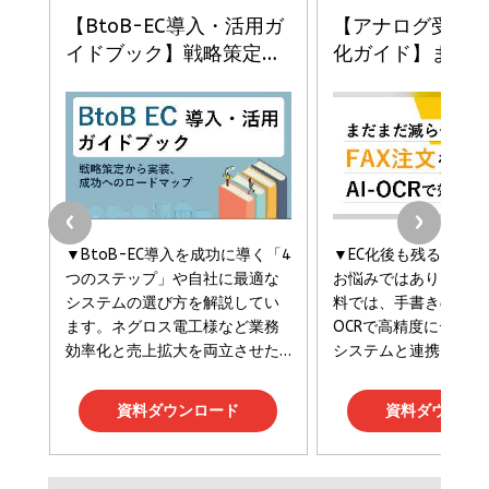
ドリルを売るには穴を売れ
経営メモ 16年の起業家人生で得た知見
anan(アンアン)2026/07/08号 No.2502[2026
￥1,815
￥2,750
年後半、あなたの恋と運命／山田涼介]
￥880
Brand Shift(ブランド・シフト): 「信頼」で選ばれ
影響力の武器［新版］：人を動かす七つの原理
る時代の成長戦略
￥3,190
ママ投資家が育休中に１億貯めた株式投資
￥2,420
￥1,870
フィードバック経営 「沈黙の組織」から「高め合う
マーケティングの真実 P&G・グリコで学んだ失敗
組織」へ
と成長の法則
組織の成果を最大化する ルールのデザイン
￥3,080
￥2,200
￥1,980
Amazonランキングをもっと見る
Amazonランキングをもっと見る
Amazonランキングをもっと見る