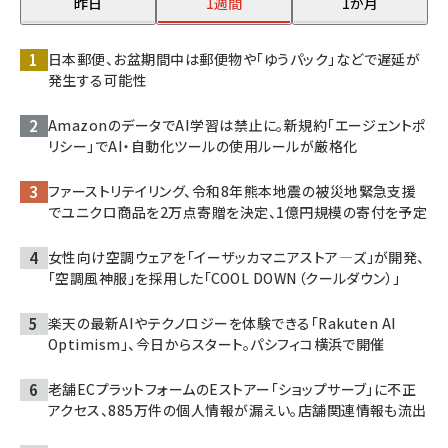
昨日
1週間
1か月
日本郵便、お盆期間中は郵便物や「ゆうパック」などで遅延が
発生する可能性
AmazonのデータでAI学習は禁止に。新規約「エージェントポ
リシー」でAI・自動化ツールの使用ルールが厳格化
ファーストリテイリング、令和8年熊本地震の被災地緊急支援
でユニクロ商品を2万点寄贈を決定、1億円規模の寄付を予定
女性向け空調ウェアを「イーザッカマニアストア―ズ」が開発、
「空調風神服」を採用した「COOL DOWN（クールダウン）」
楽天の最新AIやテクノロジーを体験できる「Rakuten AI
Optimism」、今日からスタート。パシフィコ横浜で開催
老舗ECプラットフォームのEストアー「ショップサーブ」に不正
アクセス、885万件の個人情報が漏えい。店舗関連情報も流出