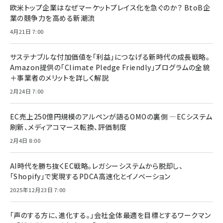
欧米トップ企業はなぜマーケットプレイス化を急ぐのか？ BtoB企
業の競争力を高める新潮流
4月21日 7:00
サステナブルな付加価値を「利益」につなげる新時代の成長戦略。
Amazon提供の「Climate Pledge Friendly」プログラムの全貌
＋事業者のメリットを詳しく解説
2月24日 7:00
EC売上250億円規模のアルペンが語るOMOの裏側 ―ECシステム
刷新、メディアコマース転換、評価制度
2月4日 8:00
AI時代を勝ち抜くEC戦略。レガシーシステムから脱却し、
「Shopify」で実現するPDCA高速化とイノベーション
2025年12月23日 7:00
「声のする方に、進化する。」会社全体最適を目標とするワークマン