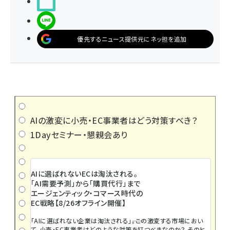
noteで書く
LINEで送る
優先するニュース提供元にネッ担を追加
AIの激変に小売・EC事業者はどう対策すべき？
1Dayセミナー・懇親会あり
AIに選ばれないECは淘汰される。
「AI需要予測」から「購買代行」まで
エージェンティック・コマース時代の
EC戦略【8/26オフライン開催】
「AIに選ばれない企業は淘汰される」――。この激変する市場におい
て、小売・EC事業者はどのような対策を打つべきなのか？ そのヒ