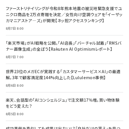
ファーストリテイリングが令和8年熊本地震の被災地緊急支援でユ
ニクロ商品を2万点寄贈を決定／女性向け空調ウェアを「イーザッ
カマニアストア―ズ」が開発【ネッ担アクセスランキング】
8月7日 8:00
「楽天市場」がAI戦略を公開。「AI店長」「バーチャル試着」「RMSバ
ナー画像生成」の全ぼう【Rakuten AI Optimismレポート】
8月7日 7:00
世界23位のメガECが実践する「カスタマーサービス×AI」の最適
解。3年で顧客満足度144%向上した【Lululemon事例】
8月6日 8:00
楽天、会話型の「AIコンシェルジュ」で注文額17％増。買い物体験
をどう変えた？
8月5日 8:00
成功事例を真似しても成果は出ない！？「自社だけの答え」を見つ