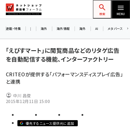
メ
ネットショップ担当者フォーラム
イ
検索
MENU
ン
コ
連載・特集
|
海外
海外情報
海外
AI
メタバース
ン
お知
A
テ
「えびすマート」に閲覧商品などのリタゲ広告
ア
ン
を自動配信する機能、インターファクトリー
ツ
amazon (2259)
に
CRITEOが提供する「パフォーマンスディスプレイ広告」
8/
yahoo (1908)
移
と連携
交
動
楽天 (1877)
中川 昌俊
ecbeing (1211)
2015年12月11日 15:00
アスクル (1124)
base (1084)
優先するニュース提供元に追加
ビィ・フォアード (784)