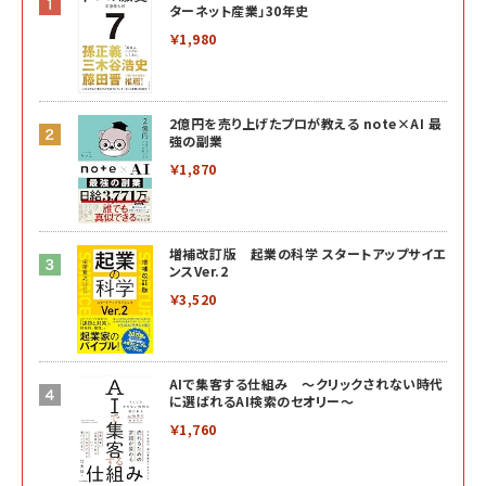
ターネット産業」30年史
￥1,980
2億円を売り上げたプロが教える note×AI 最
強の副業
￥1,870
増補改訂版 起業の科学 スタートアップサイエ
ンスVer.2
￥3,520
AIで集客する仕組み ～クリックされない時代
に選ばれるAI検索のセオリー～
￥1,760