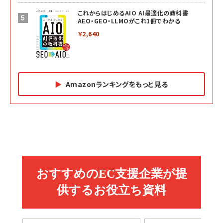
これからはじめるAIO AI最適化の教科書
AEO・GEO・LLMOがこれ1冊でわかる
￥2,640
Amazonランキングをもっと見る
Amazon マーケティング・セールス全般関連書籍 の
Amazon ビジネス・経済関連書籍 の売れ筋ランキン
Amazon 経営戦略関連書籍 の売れ筋ランキング
売れ筋ランキング
グ
更新日時：2026/06/26 19:05
更新日時：2026/06/26 19:05
更新日時：2026/06/26 19:05
2億円を売り上げたプロが教える note×AI 最強の
anan(アンアン)2026/07/01号 No.2501[魅せる
ベインキャピタル 企業価値向上力の秘密
副業
カラダ2026／宮舘涼太]
￥2,640
￥1,870
￥880
イシューからはじめよ［改訂版］――知的生産の「シンプ
小さな会社は戦略が9割
anan(アンアン)2026/06/24号 No.2500増刊
ルな本質」
スペシャルエディション[王道エンタメの矜持／
￥1,980
BTS]
￥2,200
￥1,100