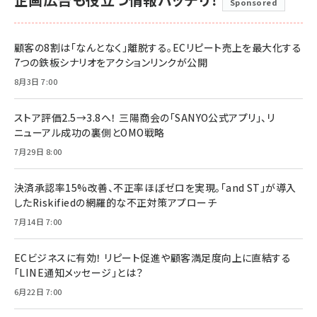
Sponsored
顧客の8割は「なんとなく」離脱する。ECリピート売上を最大化する
7つの鉄板シナリオをアクションリンクが公開
8月3日 7:00
ストア評価2.5→3.8へ！ 三陽商会の「SANYO公式アプリ」、リ
ニューアル成功の裏側とOMO戦略
7月29日 8:00
決済承認率15%改善、不正率ほぼゼロを実現。「and ST」が導入
したRiskifiedの網羅的な不正対策アプローチ
7月14日 7:00
ECビジネスに有効！ リピート促進や顧客満足度向上に直結する
「LINE通知メッセージ」とは？
6月22日 7:00