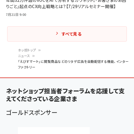
年間32万件超のVOCをAIで分析するカウネット。「お客さまのお困
りごと」起点のCX向上戦略とは？【7/29リアルセミナー開催】
7月21日 9:00
すべて見る
ネッ担トップ
ニュース
パ
「えびすマート」に閲覧商品などのリタゲ広告を自動配信する機能、インター
ファクトリー
ン
く
ず
ネットショップ担当者フォーラムを応援して支
えてくださっている企業さま
ゴールドスポンサー